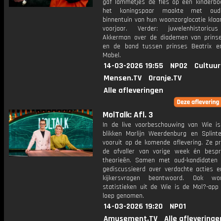
gaf lammetjes de fles op een kinderboe
het koningspaar maakte met oud
binnentuin van hun woonzorglocatie klaa
voorjaar. Verder: juwelenhistoricu
Akkerman over de diademen van prins
en de band tussen prinses Beatrix e
Mabel.
14-03-2026 19:55
NPO2
Cultuur
Mensen.TV
Oranje.TV
Alle afleveringen
MolTalk: Afl. 3
In de live voorbeschouwing van Wie i
blikken Marlijn Weerdenburg en Splint
vooruit op de komende aflevering. Ze p
de afvaller van vorige week én bespr
theorieën. Samen met oud-kandidaten
gediscussieerd over verdachte acties 
kijkersvragen beantwoord. Ook w
statistieken uit de Wie is de Mol?-app
loep genomen.
14-03-2026 19:20
NPO1
Amusement.TV
Alle afleveringe