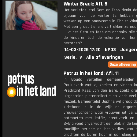
Winter Break: Afl. 5
Het verliefde stel Sem en Tess denkt de
bijbaan voor de winter te hebben g
werken op een snowcamp in Chalet Wint
Met een groep tieners vertrekken ze naar
Lukt het Sem en Tess om ondanks alle 
de kinderen toch de vakantie van hun
bezorgen?
14-03-2026 17:20
NPO3
Jonger
Serie.TV
Alle afleveringen
Petrus in het land: Afl. 11
In Gouda vertellen gemeentelede
Pauluskerk wat zij zoeken en vinden in
Predikant Kees van den Berg, zoekt graa
uitgebreide platencollectie en vindt veel
muziek. Gemeentelid Daphne wil graag da
zichtbaar is in de wijk en organis
vrouwenochtend waar vrouwen uit de wi
ontmoeten met koffie, creativiteit en 
Sylvia vond onverwacht een plek in de ke
moeilijke periode en het verlies van
brachten de buren haar in aanraking me