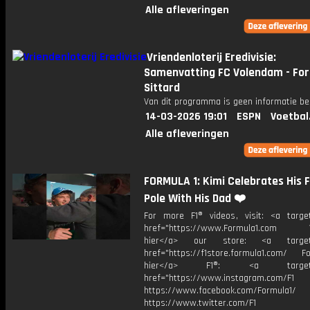
Alle afleveringen
Vriendenloterij Eredivisie:
Samenvatting FC Volendam - Fo
Sittard
Van dit programma is geen informatie be
14-03-2026 19:01
ESPN
Voetbal
Alle afleveringen
FORMULA 1: Kimi Celebrates His F
Pole With His Dad ❤️
For more F1® videos, visit: <a target
href="https://www.Formula1.com Vis
hier</a> our store: <a target=
href="https://f1store.formula1.com/ Fol
hier</a> F1®: <a target="_
href="https://www.instagram.com/F1
https://www.facebook.com/Formula1/
https://www.twitter.com/F1