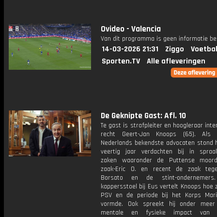
Ovideo - Valencia
Van dit programma is geen informatie be
14-03-2026 21:31
Ziggo
Voetbal
Sporten.TV
Alle afleveringen
De Geknipte Gast: Afl. 10
Te gast is strafpleiter en hoogleraar inte
recht Geert-Jan Knoops (65). Als
Nederlands bekendste advocaten stond hi
veertig jaar verdachten bij in spra
zaken waaronder de Puttense moord
zaak-Eric O. en recent de zaak teg
Borsato en de stint-ondernemer
kappersstoel bij Eus vertelt Knoops hoe zij
PSV en de periode bij het Korps Mar
vormde. Ook spreekt hij onder meer
mentale en fysieke impact van 