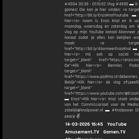
#4594 30:35 - 01:10:52 Vlog #4595 ▬ Ik 
games! Die kan je hier vinden: <a targe
href="http://bit.ly/EnzoKnolYoutube ▬ M
hier</a> naam is Enzo Knol en ik up
maandag, woensdag en zaterdag om 4
vlog op mijn YouTube kanaal Abonneer j
kanaal zodat je alles kan bekijken w
maak: <a target="_b
href="http://bit.ly/AbonneerEnzoKnol ▬ 
hier</a> mij ook op social me
target="_blank" href="https://enzo.kno
De">Klik hier</a> Bennies Podc
target="_blank"
href="https://www.podimo.nl/debennies
Bekijk">Klik hier</a> de vlog afspeelli
target="_blank"
href="https://www.youtube.com/@EnzoKn
▬ Enzo">Klik hier</a> Knol staat onder
van het Commissariaat voor de Media.
zakelijk@knolpower.nl ▬ #Knolpower Di
peace ✌
14-03-2026 16:45
YouTube
Amusement.TV
Gamen.TV