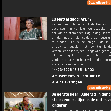
EO Metterdaad: Afl. 12
Ze noemen zich nog vaak de Bosjesma
oude stam in Namibië. We bezoeken ju
een van de stamleden. Dag in dag uit zet z
om de kinderen uit het dorp een betere
te bieden. Dit is de enige klas in
omgeving, gevuld met twintig kind
verschillende leeftijden. Toegewijd geeft 
elke leerling les op zijn of haar eige
Verder brengt zij in haar vrije tijd de do
samen in een kerkkoor.
14-03-2026 17:55
NPO2
Amusement.TV
Natuur.TV
Alle afleveringen
De eerste keer: Ouders zijn gên
stoorzenders tijdens de dates v
kinderen.
Kajs dag loopt compleet in de soep als