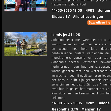
het weer, speciaal voor de jonge kijker.
1 extra met gebarentaal.
14-03-2026 19:00
NPO3
Jonger
Nieuws.TV
Alle afleveringen
Ik mis je: Afl. 26
Johanna denkt met weemoed terug aa
waarin ze samen met haar ouders en 
en wagen het hele land doortro
hardwerkende ouders verdienden de 
marskramers, ventend van deur tot 
Johanna's dochter, Petronella, bewa
herinneringen aan het trekkersbesta
wordt geboren met een waterhoofd e
verwachten dat hij nooit zal leren lopen.
het hem, al blijft zijn gezondheid een 
zorg binnen het gezin. Zijn zus Annemie
over hun jeugd en het moment dat ze 
Pim door een verkeersongeval om het
gekomen.
14-03-2026 18:35
NPO2
Geloof.
Gezondheid.TV
Mensen.TV