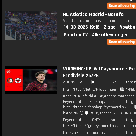
HL Atletico Madrid - Getafe
Van dit programma is geen informatie be
14-03-2026 19:16
Ziggo
Voetba
Sporten.TV
Alle afleveringen
WARMING-UP 🔥 | Feyenoord - Exce
Eredivisie 25/26
ABONNEER ▶️ <a target="_
href="http://bit.ly/FRabonneer 🛍">Klik
Koop alle officiële Feyenoord-merchandi
Feyenoord Fanshop: <a target="
href="https://fanshop.feyenoord.nl/
hier</a> ⚪️⚫ #Feyenoord VOLG ONS OO
Feyenoord ONE: <a target="
href="https://go.feyenoord.nl/youtube-on
hier</a> Instagram: <a target=