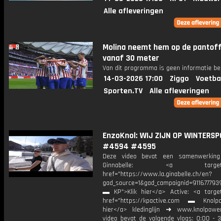
Alle afleveringen
Molina neemt hem op de pantoff
vanaf 30 meter
Van dit programma is geen informatie be
14-03-2026 17:00
Ziggo
Voetba
Sporten.TV
Alle afleveringen
EnzoKnol: WIJ ZIJN OP WINTERSP
#4594 #4595
Deze video bevat een samenwerkin
Ginnabelle: <a target="_
href="https://www.la.ginabelle.ch/en?
gad_source=1&gad_campaignid=911677
▬ KP">Klik hier</a> Active: <a target
href="https://kpactive.com ▬ Knolpo
hier</a> kledinglijn ➜ www.knolpowe
video bevat de volgende vlogs: 0:00 - 3