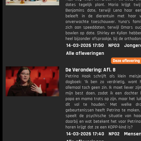
dates tegelijk plant. Maria krijgt twij
Benjamins date, terwijl Lena haar ee
beleeft in de dierentuin met haar 
onverwachte toeschouwer. Yuna's fami
zich aan speeddaten, terwijl Omars ou
bowlen op date. Shirley en Kylian hebbe
heel bijzonder afspraakje, bij de orthodont
14-03-2026 17:50
NPO3
Jonger
Alle afleveringen
De Verandering: Afl. 8
Petrina Haak schrijft als klein meisj
dagboek: 'Ik ben zo verdrietig, want 
allemaal toch geen zin. Ik moet liever zij
mijn best doen, zodat ik een dochter
papa en mama trots op zijn, maar het lu
dit vol te houden.' Met welke dra
gebeurtenissen heeft Petrina te maken, 
speelt de psychische situatie van ha
daarbij en wat betekent het voor Petrina
horen krijgt dat ze een KOPP-kind is?
14-03-2026 17:40
NPO2
Mensen