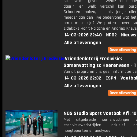
stad wordt gevoeld. Welke rol hebb
daarin en welk verschil kan burg
Schouten maken, die als jonge alle
moeder aan den lijve ondervond wat het
om arm te zijn? We praten erover, 
sidekicks Ronit Palache en Andries Knevel
14-03-2026 22:40
NPO2
Nieuws
Alle afleveringen
Vriendenloterij Eredivisie:
Samenvatting sc Heerenveen - T
Van dit programma is geen informatie be
14-03-2026 22:32
ESPN
Voetbal
Alle afleveringen
NOS Studio Sport Voetbal: Afl. 10
Met uitgebreide samenvattingen 
eredivisiewedstrijden. Inclusief do
hoogtepunten en analyses.