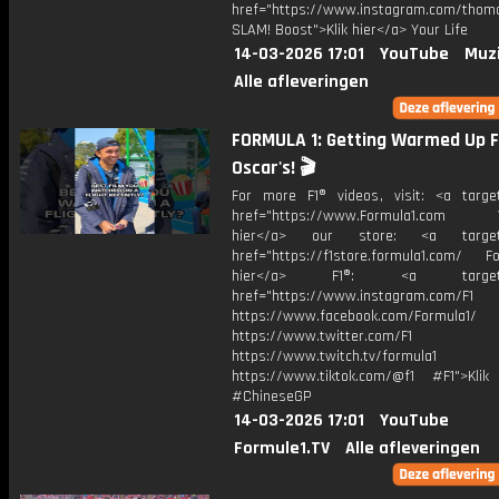
href="https://www.instagram.com/tho
SLAM! Boost">Klik hier</a> Your Life
14-03-2026 17:01
YouTube
Muz
Alle afleveringen
FORMULA 1: Getting Warmed Up F
Oscar's! 🎬
For more F1® videos, visit: <a target
href="https://www.Formula1.com Vis
hier</a> our store: <a target=
href="https://f1store.formula1.com/ Fol
hier</a> F1®: <a target="_
href="https://www.instagram.com/F1
https://www.facebook.com/Formula1/
https://www.twitter.com/F1
https://www.twitch.tv/formula1
https://www.tiktok.com/@f1 #F1">Klik
#ChineseGP
14-03-2026 17:01
YouTube
Formule1.TV
Alle afleveringen