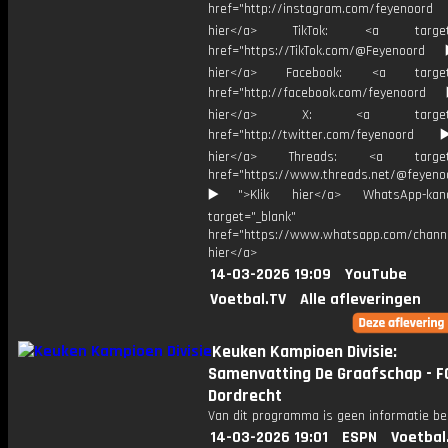
href="http://instagram.com/feyenoord
hier</a> TikTok: <a target="
href="https://TikTok.com/@Feyenoord
hier</a> Facebook: <a target="
href="http://facebook.com/feyenoord
hier</a> X: <a target="_
href="http://twitter.com/feyenoord
hier</a> Threads: <a target="
href="https://www.threads.net/@feyeno
▶️">Klik hier</a> WhatsApp-kan
target="_blank"
href="https://www.whatsapp.com/chann
hier</a>
14-03-2026 19:09
YouTube
Voetbal.TV
Alle afleveringen
Keuken Kampioen Divisie:
Samenvatting De Graafschap - F
Dordrecht
Van dit programma is geen informatie be
14-03-2026 19:01
ESPN
Voetbal