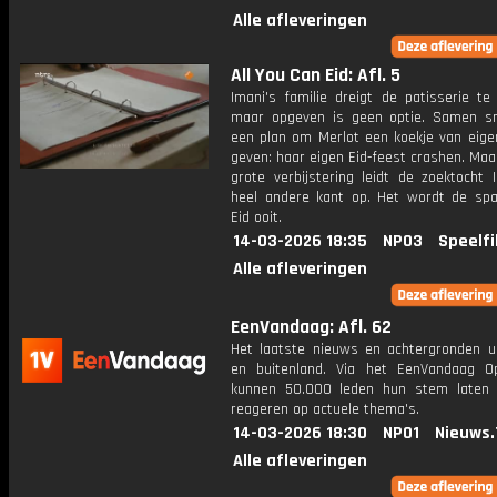
Alle afleveringen
All You Can Eid: Afl. 5
Imani's familie dreigt de patisserie te 
maar opgeven is geen optie. Samen 
een plan om Merlot een koekje van eige
geven: haar eigen Eid-feest crashen. Maa
grote verbijstering leidt de zoektocht 
heel andere kant op. Het wordt de sp
Eid ooit.
14-03-2026 18:35
NPO3
Speelfi
Alle afleveringen
EenVandaag: Afl. 62
Het laatste nieuws en achtergronden ui
en buitenland. Via het EenVandaag Op
kunnen 50.000 leden hun stem laten
reageren op actuele thema's.
14-03-2026 18:30
NPO1
Nieuws.
Alle afleveringen