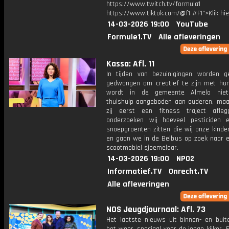
https://www.twitch.tv/formula1
https://www.tiktok.com/@f1 #F1">Klik hi
14-03-2026 19:00
YouTube
Formule1.TV
Alle afleveringen
Kassa: Afl. 11
In tijden van bezuinigingen worden 
gedwongen om creatief te zijn met hun
wordt in de gemeente Almelo nie
thuishulp aangeboden aan ouderen, ma
zij eerst een fitness traject afle
onderzoeken wij hoeveel pesticiden
snoepgroenten zitten die wij onze kinde
en gaan we in de Belbus op zoek naar 
scootmobiel sjoemelaar.
14-03-2026 19:00
NPO2
Informatief.TV
Onrecht.TV
Alle afleveringen
NOS Jeugdjournaal: Afl. 73
Het laatste nieuws uit binnen- en buit