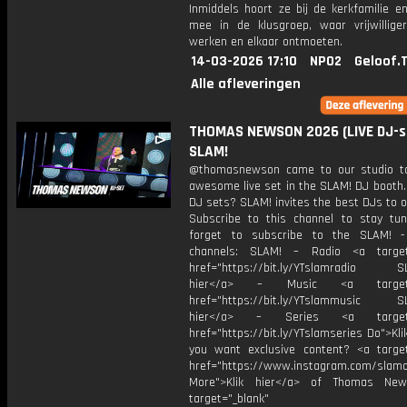
Inmiddels hoort ze bij de kerkfamilie e
mee in de klusgroep, waar vrijwillig
werken en elkaar ontmoeten.
14-03-2026 17:10
NPO2
Geloof.
Alle afleveringen
THOMAS NEWSON 2026 (LIVE DJ-se
SLAM!
​@thomasnewson came to our studio t
awesome live set in the SLAM! DJ booth.
DJ sets? SLAM! invites the best DJs to o
Subscribe to this channel to stay tun
forget to subscribe to the SLAM! -
channels: SLAM! – Radio <a target=
href="https://bit.ly/YTslamradio SL
hier</a> – Music <a target="
href="https://bit.ly/YTslammusic SL
hier</a> – Series <a target="
href="https://bit.ly/YTslamseries Do">Kli
you want exclusive content? <a target
href="https://www.instagram.com/slamof
More">Klik hier</a> of Thomas Ne
target="_blank"