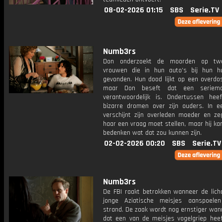
08-02-2026 01:15
SBS
Serie.TV
Numb3rs
Don onderzoekt de moorden op tw
vrouwen die in hun auto’s bij hun hu
gevonden. Hun dood lijkt op een overdos
maar Don beseft dat een seriemo
verantwoordelijk is. Ondertussen heef
bizarre dromen over zijn ouders. In 
verschijnt zijn overleden moeder en zeg
haar een vraag moet stellen, maar hij kan
bedenken wat dat zou kunnen zijn.
02-02-2026 00:20
SBS
Serie.TV
Numb3rs
De FBI raakt betrokken wanneer de lic
jonge Aziatische meisjes aanspoele
strand. De zaak wordt nog ernstiger wann
dat een van de meisjes vogelgriep heeft