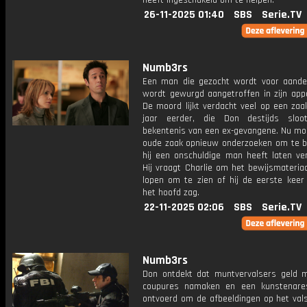
heeft ingeschakeld om te helpen.
26-11-2025 01:40
SBS
Serie.TV
Numb3rs
Een man die gezocht wordt voor aande
wordt gewurgd aangetroffen in zijn app
De moord lijkt verdacht veel op een zaa
jaar eerder, die Don destijds slo
bekentenis van een ex-gevangene. Nu mo
oude zaak opnieuw onderzoeken om te b
hij een onschuldige man heeft laten ver
Hij vraagt ​​Charlie om het bewijsmateria
lopen om te zien of hij de eerste keer 
het hoofd zag.
22-11-2025 02:06
SBS
Serie.TV
Numb3rs
Don ontdekt dat muntvervalsers geld m
coupures namaken en een kunstenare
ontvoerd om de afbeeldingen op het vals