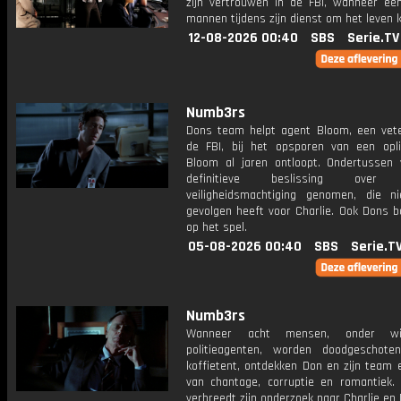
zijn vertrouwen in de FBI, wanneer een
mannen tijdens zijn dienst om het leven 
12-08-2026 00:40
SBS
Serie.TV
Numb3rs
Dons team helpt agent Bloom, een vet
de FBI, bij het opsporen van een opli
Bloom al jaren ontloopt. Ondertussen
definitieve beslissing over C
veiligheidsmachtiging genomen, die ni
gevolgen heeft voor Charlie. Ook Dons b
op het spel.
05-08-2026 00:40
SBS
Serie.T
Numb3rs
Wanneer acht mensen, onder w
politieagenten, worden doodgeschot
koffietent, ontdekken Don en zijn team e
van chantage, corruptie en romantiek
verbreedt zijn onderzoek naar Charlie en 