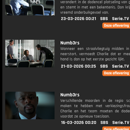
verandert in de dodencel plotseling van
en stemt in met een bekentenis. Don kri
vreemd onderbuikgevoel van.
23-03-2026 00:21
SBS
Serie.TV
Numb3rs
Wanneer een straalvliegtuig midden i
neerstort, vermoedt Charlie dat er me
hand is dan op het eerste gezicht lijkt.
21-03-2026 00:25
SBS
Serie.TV
Numb3rs
Verschillende moorden in de regio sc
maken te hebben met verkiezingsfra
Charlie en het team moeten de dade
voordat ze opnieuw toeslaan.
16-03-2026 00:20
SBS
Serie.TV