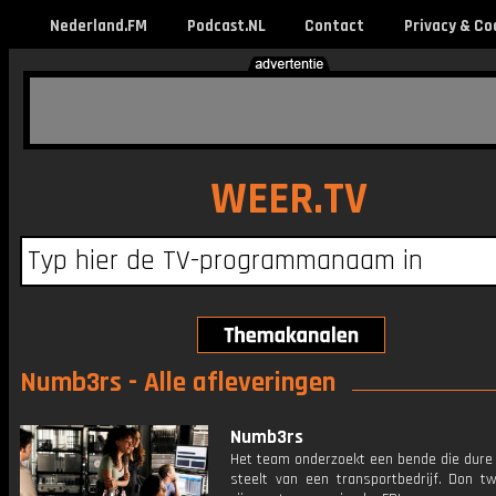
Nederland.FM
Podcast.NL
Contact
Privacy & Co
WEER.TV
Numb3rs - Alle afleveringen
Numb3rs
Het team onderzoekt een bende die dure
steelt van een transportbedrijf. Don tw