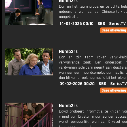
Numb3rs
Don en het team proberen te achterhal
gebeurd is, wanneer een Chinese tolk d
aangetroffen.
14-02-2026 00:10
SBS
Serie.TV
Numb3rs
Don en zijn team raken verwikkel
verwarrende zaak. Een onderzoek 
verdwenen schilderij neemt een duistere
wanneer een moordcomplot aan het licht
dan blijken er ook nog nazi’s bij betrokken 
09-02-2026 00:20
SBS
Serie.TV
Numb3rs
David probeert informatie te krijgen va
vriend van Crystal, maar zonder succes
wordt persoonlijk, wanneer Crystal e
teamleden ontvoert.