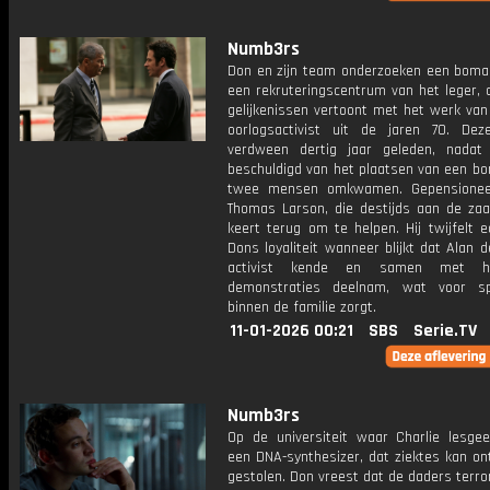
Numb3rs
Don en zijn team onderzoeken een bomaa
een rekruteringscentrum van het leger, 
gelijkenissen vertoont met het werk van
oorlogsactivist uit de jaren 70. Deze
verdween dertig jaar geleden, nadat
beschuldigd van het plaatsen van een bo
twee mensen omkwamen. Gepensionee
Thomas Larson, die destijds aan de zaa
keert terug om te helpen. Hij twijfelt 
Dons loyaliteit wanneer blijkt dat Alan d
activist kende en samen met 
demonstraties deelnam, wat voor sp
binnen de familie zorgt.
11-01-2026 00:21
SBS
Serie.TV
Numb3rs
Op de universiteit waar Charlie lesgee
een DNA-synthesizer, dat ziektes kan on
gestolen. Don vreest dat de daders terror