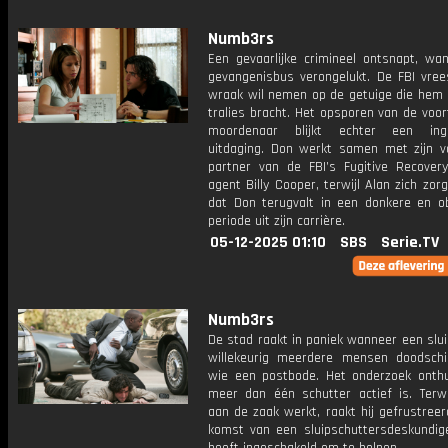
Numb3rs
Een gevaarlijke crimineel ontsnapt, wa
gevangenisbus verongelukt. De FBI vrees
wraak wil nemen op de getuige die hem 
tralies bracht. Het opsporen van de voor
moordenaar blijkt echter een inge
uitdaging. Don werkt samen met zijn v
partner van de FBI’s Fugitive Recovery 
agent Billy Cooper, terwijl Alan zich zo
dat Don terugvalt in een donkere en o
periode uit zijn carrière.
05-12-2025 01:10
SBS
Serie.TV
Numb3rs
De stad raakt in paniek wanneer een slu
willekeurig meerdere mensen doodschi
wie een postbode. Het onderzoek onthu
meer dan één schutter actief is. Terwij
aan de zaak werkt, raakt hij gefrustree
komst van een sluipschuttersdeskundig