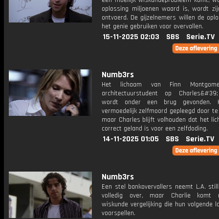
een moeilijk wiskundeprobleem komt, w
oplossing miljoenen waard is, wordt zij
ontvoerd. De gijzelnemers willen de opl
het genie gebruiken voor overvallen.
15-11-2025 02:03
SBS
Serie.TV
Numb3rs
Het lichaam van Finn Montgome
architectuurstudent op Charles&#39;
wordt onder een brug gevonden. H
vermoedelijk zelfmoord gepleegd door te
maar Charles blijft volhouden dat het li
correct geland is voor een zelfdoding.
14-11-2025 01:05
SBS
Serie.TV
Numb3rs
Een stel bankovervallers neemt L.A. stil
volledig over, maar Charlie komt
wiskunde vergelijking die hun volgende l
voorspellen.