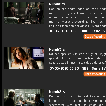
Numb3rs
Don en zijn team gaan op zoek naar
marinier die gezocht wordt voor moord
neemt een wending, wanneer de famil
marinier wordt ontvoerd. Er lijkt meer 
zaak te zitten dan aanvankelijk werd geda
13-06-2026 23:50
SBS
Serie.TV
Numb3rs
Na het oprollen van een drugslab krijg
gevoel dat er meer achter de org
schuilgaat. Zijn intuïtie wordt op de proef
01-06-2026 00:30
SBS
Serie.TV
Numb3rs
Don voelt zich verantwoordelijk voor de
iemand in de getuigenbescherming. 
slachtoffer was niet de enige die 