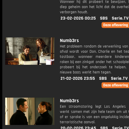
Wanneer hij dit probeert te bewijzen,
diep geheim aan het licht dat de overhei
verborgen houdt.
23-02-2026 00:25
SBS
Serie.TV
Numb3rs
Het probleem rondom de verwerking van
afval wordt voor Don, Charlie en het te
tastbaar, wanneer meerdere kindere
raken bij een zinkgat onder het schoolplei
probeert bij het onderzoek te helpen, 
nieuwe baas werkt hem tegen.
21-02-2026 23:55
SBS
Serie.TV
Numb3rs
Een stroomstoring legt Los Angeles 
werkt samen met zijn hele team om uit 
of er sprake is van een ongelukkig incid
terroristische aanval.
20-02-2026 23:45
SBS
Serie.TV