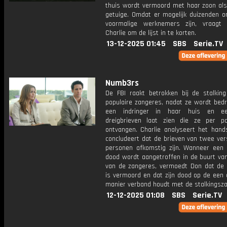
thuis wordt vermoord met haar zoon als
getuige. Omdat er mogelijk duizenden o
voormalige werknemers zijn, vraagt
Charlie om de lijst in te korten.
13-12-2025 01:45
SBS
Serie.TV
Numb3rs
De FBI raakt betrokken bij de stalkin
populaire zangeres, nadat ze wordt bedr
een indringer in haar huis en e
dreigbrieven laat zien die ze per p
ontvangen. Charlie analyseert het hands
concludeert dat de brieven van twee ver
personen afkomstig zijn. Wanneer een 
dood wordt aangetroffen in de buurt van
van de zangeres, vermoedt Don dat de 
is vermoord en dat zijn dood op de een 
manier verband houdt met de stalkingsza
12-12-2025 01:08
SBS
Serie.TV