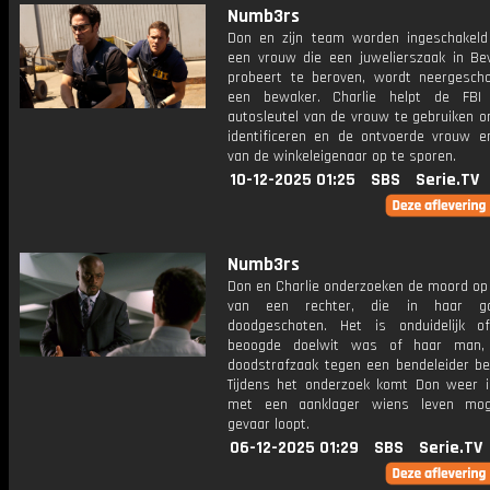
Numb3rs
Don en zijn team worden ingeschakel
een vrouw die een juwelierszaak in Beve
probeert te beroven, wordt neergesch
een bewaker. Charlie helpt de FBI
autosleutel van de vrouw te gebruiken o
identificeren en de ontvoerde vrouw e
van de winkeleigenaar op te sporen.
10-12-2025 01:25
SBS
Serie.TV
Numb3rs
Don en Charlie onderzoeken de moord op
van een rechter, die in haar g
doodgeschoten. Het is onduidelijk o
beoogde doelwit was of haar man,
doodstrafzaak tegen een bendeleider be
Tijdens het onderzoek komt Don weer i
met een aanklager wiens leven moge
gevaar loopt.
06-12-2025 01:29
SBS
Serie.TV