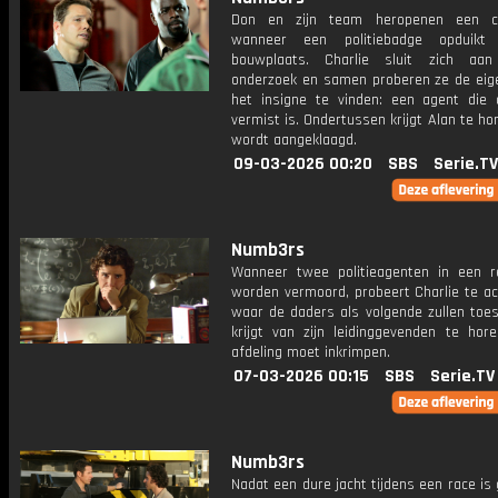
Don en zijn team heropenen een c
wanneer een politiebadge opduik
bouwplaats. Charlie sluit zich aan
onderzoek en samen proberen ze de eig
het insigne te vinden: een agent die a
vermist is. Ondertussen krijgt Alan te hor
wordt aangeklaagd.
09-03-2026 00:20
SBS
Serie.TV
Numb3rs
Wanneer twee politieagenten in een r
worden vermoord, probeert Charlie te ac
waar de daders als volgende zullen toes
krijgt van zijn leidinggevenden te hor
afdeling moet inkrimpen.
07-03-2026 00:15
SBS
Serie.TV
Numb3rs
Nadat een dure jacht tijdens een race is