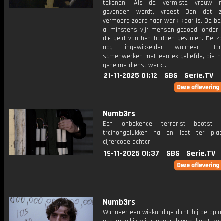
tekenen. Als de vermiste vrouw n
gevonden wordt, vreest Don dat 
vermoord zodra haar werk klaar is. De b
al minstens vijf mensen gedood, onder
die geld van hen hadden gestolen. De z
nog ingewikkelder wanneer D
samenwerken met een ex-geliefde, die n
geheime dienst werkt.
21-11-2025 01:12
SBS
Serie.TV
Numb3rs
Een onbekende terrorist bootst vr
treinongelukken na en laat ter pla
cijfercode achter.
19-11-2025 01:37
SBS
Serie.TV
Numb3rs
Wanneer een wiskundige dicht bij de opl