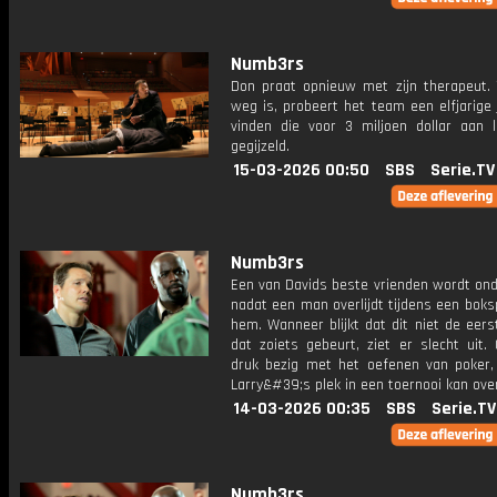
Numb3rs
Don praat opnieuw met zijn therapeut. T
weg is, probeert het team een ​​elfjarige
vinden die voor 3 miljoen dollar aan l
gegijzeld.
15-03-2026 00:50
SBS
Serie.TV
Numb3rs
Een van Davids beste vrienden wordt ond
nadat een man overlijdt tijdens een boks
hem. Wanneer blijkt dat dit niet de eers
dat zoiets gebeurt, ziet er slecht uit. 
druk bezig met het oefenen van poker, 
Larry&#39;s plek in een toernooi kan ov
14-03-2026 00:35
SBS
Serie.TV
Numb3rs