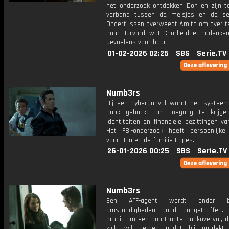
het onderzoek ontdekken Don en zijn te
verband tussen de meisjes en de se
Ondertussen overweegt Amita om over t
naar Harvard, wat Charlie doet nadenken
gevoelens voor haar.
01-02-2026 02:25
SBS
Serie.TV
Numb3rs
Bij een cyberaanval wordt het systee
bank gehackt om toegang te krijge
identiteiten en financiële bezittingen va
Het FBI-onderzoek heeft persoonlijke
voor Don en de familie Eppes.
26-01-2026 00:25
SBS
Serie.TV
Numb3rs
Een ATF-agent wordt onder bij
omstandigheden dood aangetroffen.
draait om een doortrapte bankoverval, d
zich wil nemen nadat hij ontdekt