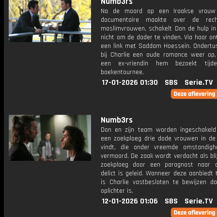
Numb3rs
Na de moord op een Iraakse vrouw
documentaire maakte over de rec
moslimvrouwen, schakelt Don de hulp in
nicht om de dader te vinden. Via haar o
een link met Saddam Hoessein. Ondertus
bij Charlie een oude romance weer op
een ex-vriendin hem bezoekt tijd
boekentournee.
17-01-2026 01:30
SBS
Serie.TV
Numb3rs
Don en zijn team worden ingeschakel
een zoekploeg drie dode vrouwen in de 
vindt, die onder vreemde omstandigh
vermoord. De zaak wordt verdacht als bli
zoekploeg door een paragnost naar 
delict is geleid. Wanneer deze aanbiedt 
is Charlie vastbesloten te bewijzen da
oplichter is.
12-01-2026 01:06
SBS
Serie.TV