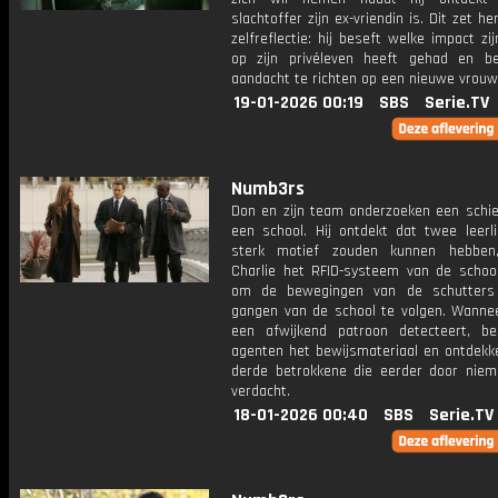
slachtoffer zijn ex-vriendin is. Dit zet h
zelfreflectie: hij beseft welke impact zij
op zijn privéleven heeft gehad en bes
aandacht te richten op een nieuwe vrouw
19-01-2026 00:19
SBS
Serie.TV
Numb3rs
Don en zijn team onderzoeken een schiet
een school. Hij ontdekt dat twee leerl
sterk motief zouden kunnen hebben
Charlie het RFID-systeem van de school
om de bewegingen van de schutters
gangen van de school te volgen. Wannee
een afwijkend patroon detecteert, be
agenten het bewijsmateriaal en ontdekk
derde betrokkene die eerder door nie
verdacht.
18-01-2026 00:40
SBS
Serie.TV