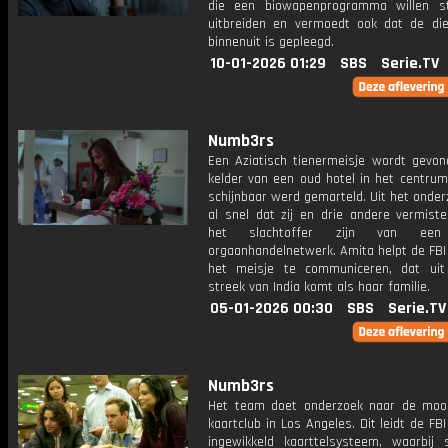
die een biowapenprogramma willen s
uitbreiden en vermoedt ook dat de die
binnenuit is gepleegd.
10-01-2026 01:29
SBS
Serie.TV
Numb3rs
Een Aziatisch tienermeisje wordt gevon
kelder van een oud hotel in het centrum
schijnbaar werd gemarteld. Uit het onderz
al snel dat zij en drie andere vermist
het slachtoffer zijn van een i
orgaanhandelnetwerk. Amita helpt de FBI
het meisje te communiceren, dat uit
streek van India komt als haar familie.
05-01-2026 00:30
SBS
Serie.TV
Numb3rs
Het team doet onderzoek naar de moo
kaartclub in Los Angeles. Dit leidt de FB
ingewikkeld kaarttelsysteem, waarbij 