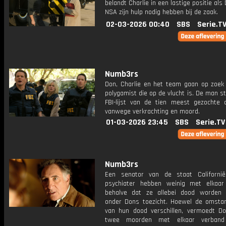
belandt Charlie in een lastige positie als
NSA zijn hulp nodig hebben bij de zaak.
02-03-2026 00:40
SBS
Serie.T
Numb3rs
Don, Charlie en het team gaan op zoek
polygamist die op de vlucht is. De man s
FBI-lijst van de tien meest gezochte c
vanwege verkrachting en moord.
01-03-2026 23:45
SBS
Serie.TV
Numb3rs
Een senator van de staat Californi
psychiater hebben weinig met elkaa
behalve dat ze allebei dood worden
onder Dons toezicht. Hoewel de omsta
van hun dood verschillen, vermoedt D
twee moorden met elkaar verband