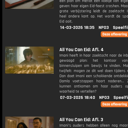
een plan om Merlot een koekje van eige
geven: haar eigen Eid-feest crashen. Maa
grote verbijstering leidt de zoektocht 
heel andere kant op. Het wordt de sp
Eid ooit.
14-03-2026 18:35
NPO3
Speelfi
All You Can Eid: Afl. 4
Imani heeft in haar zoektocht naar de in
gewaagd plan: het kantoor van
binnensluipen om bewijs te vinden. M
twijfelt: mogen ze dit wel doen tijdens
Dan doet Imani een schokkende ontdekkin
Damla voetstappen hoort naderen... 
kunnen ontkomen om haar ouders op
waarheid te vertellen?
07-03-2026 18:40
NPO3
Speelf
All You Can Eid: Afl. 3
Imani's ouders hebben alleen nog maar