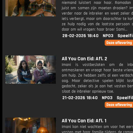
niemand luistert naar haar. Ramadan
juist om samen zijn moeten draaien? Im
verder naar de inbreker en weet zeker d
iets verbergt, maar om daarachter te ko
ze hulp nodig van de laatste persoon d
daar om wil vragen: haar broer Sami...
28-02-2026 18:40
NPO3
Speelf
All You Can Eid: Afl. 2
Imani is vastbesloten om de inb
ontmaskeren en vraagt haar beste vrien
om hulp. Ze hebben zelfs al een verdach
oog. Maar detective spelen blijkt las
gedacht, zeker als je aan het vasten be
slaat de inbreker opnieuw toe.
21-02-2026 18:40
NPO3
Speelfi
All You Can Eid: Afl. 1
Imani kan niet wachten om voor het eer
vasten met haar familie tijdens de rama