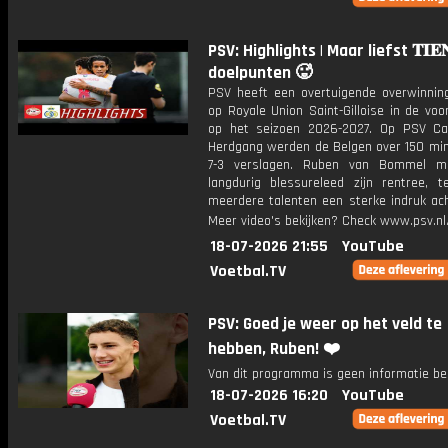
PSV: Highlights | Maar liefst 𝐓𝐈𝐄
doelpunten 🥵
PSV heeft een overtuigende overwinnin
op Royale Union Saint-Gilloise in de voo
op het seizoen 2026-2027. Op PSV C
Herdgang werden de Belgen over 150 mi
7-3 verslagen. Ruben van Bommel m
langdurig blessureleed zijn rentree, te
meerdere talenten een sterke indruk ach
Meer video's bekijken? Check www.psv.nl/
18-07-2026 21:55
YouTube
Voetbal.TV
PSV: Goed je weer op het veld te
hebben, Ruben! ❤️
Van dit programma is geen informatie be
18-07-2026 16:20
YouTube
Voetbal.TV