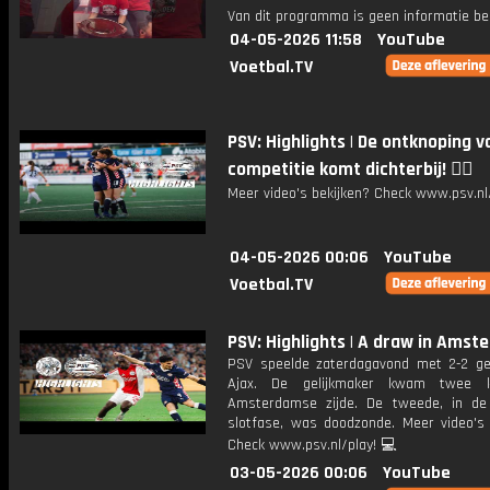
Van dit programma is geen informatie be
04-05-2026 11:58
YouTube
Voetbal.TV
PSV: Highlights | De ontknoping v
competitie komt dichterbij! ❤️‍🔥
Meer video's bekijken? Check www.psv.nl/
04-05-2026 00:06
YouTube
Voetbal.TV
PSV: Highlights | A draw in Ams
PSV speelde zaterdagavond met 2-2 gel
Ajax. De gelijkmaker kwam twee 
Amsterdamse zijde. De tweede, in de
slotfase, was doodzonde. Meer video's 
Check www.psv.nl/play! 💻
03-05-2026 00:06
YouTube