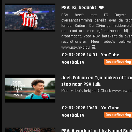
PSV: Isi, bedankt! ❤️
PSV heeft met FC Bayern M
overeenstemming bereikt over de tra
Ismael Saibari. De 25-jarige middenveld
een contract voor vijf seizoenen bij 
grootmacht. Voor PSV betekent de ove
recordtransfer. Meer video's bekijk
www.psv.nl/play! 💻
02-07-2026 14:01
YouTube
Voetbal.TV
Joël, Fabian en Tijn maken offici
stap naar PSV 1 🙏
Meer video's bekijken? Check www.psv.nl/
02-07-2026 10:20
YouTube
Voetbal.TV
PSV: A work of art by Ismael Saib