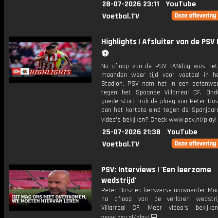
28-07-2026 23:11
YouTube
Voetbal.TV
Highlights | Afsluiter van de PS
⚽️
Na afloop van de PSV FANdag was he
maanden weer tijd voor voetbal in he
Stadion. PSV nam het in een oefenwed
tegen het Spaanse Villarreal CF. On
goede start trok de ploeg van Peter Bos
aan het kortste eind tegen de Spanjaar
video's bekijken? Check www.psv.nl/play!
25-07-2026 21:38
YouTube
Voetbal.TV
PSV: Interviews | 'Een leerzame
wedstrijd'
Peter Bosz en kersverse aanvoerder Mau
na afloop van de verloren wedstri
Villarreal CF. Meer video's bekijk
www.psv.nl/play! 💻