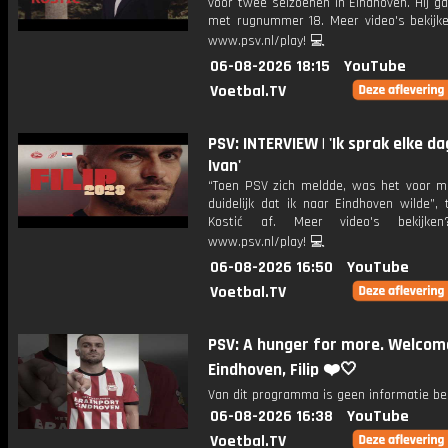
voor twee seizoenen in Eindhoven. Hij g
met rugnummer 18. Meer video's bekijk
www.psv.nl/play! 💻
06-08-2026 18:15
YouTube
Voetbal.TV
PSV: INTERVIEW | 'Ik sprak elke d
Ivan'
“Toen PSV zich meldde, was het voor m
duidelijk dat ik naar Eindhoven wilde”, t
Kostić af. Meer video's bekijke
www.psv.nl/play! 💻
06-08-2026 16:50
YouTube
Voetbal.TV
PSV: A hunger for more. Welcom
Eindhoven, Filip ❤️🤍
Van dit programma is geen informatie be
06-08-2026 16:38
YouTube
Voetbal.TV