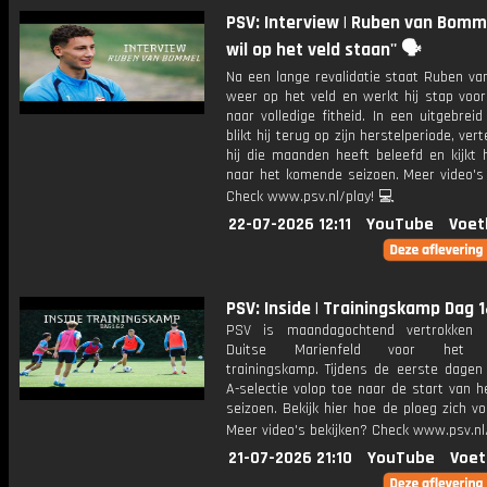
PSV: Interview | Ruben van Bomme
wil op het veld staan'' 🗣️
Na een lange revalidatie staat Ruben v
weer op het veld en werkt hij stap voor
naar volledige fitheid. In een uitgebreid
blikt hij terug op zijn herstelperiode, vert
hij die maanden heeft beleefd en kijkt h
naar het komende seizoen. Meer video's 
Check www.psv.nl/play! 💻
22-07-2026 12:11
YouTube
Voet
PSV: Inside | Trainingskamp Dag 
PSV is maandagochtend vertrokken 
Duitse Marienfeld voor het jaa
trainingskamp. Tijdens de eerste dagen
A-selectie volop toe naar de start van 
seizoen. Bekijk hier hoe de ploeg zich vo
Meer video's bekijken? Check www.psv.nl/
21-07-2026 21:10
YouTube
Voet