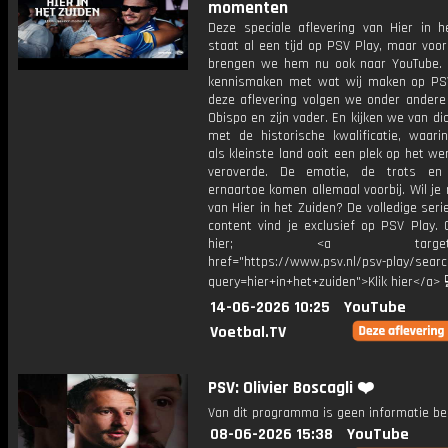
momenten
Deze speciale aflevering van Hier in h
staat al een tijd op PSV Play, maar voo
brengen we hem nu ook naar YouTube. Z
kennismaken met wat wij maken op PSV
deze aflevering volgen we onder ander
Obispo en zijn vader. En kijken we van di
met de historische kwalificatie, waari
als kleinste land ooit een plek op het we
veroverde. De emotie, de trots e
ernaartoe komen allemaal voorbij. Wil je
van Hier in het Zuiden? De volledige seri
content vind je exclusief op PSV Play. 
hier; <a target="_b
href="https://www.psv.nl/psv-play/sear
query=hier+in+het+zuiden">Klik hier</a> 
14-06-2026 10:25
YouTube
Voetbal.TV
PSV: Olivier Boscagli ❤️
Van dit programma is geen informatie be
08-06-2026 15:38
YouTube