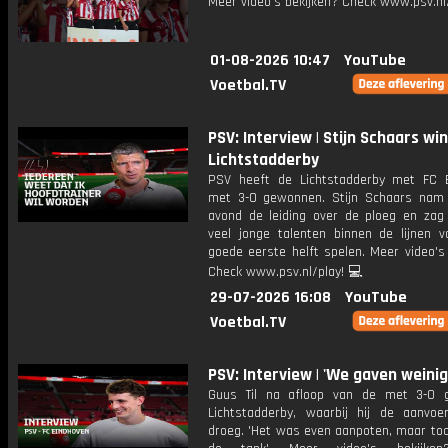
Meer video's bekijken? Check www.psv.nl/
01-08-2026 10:47
YouTube
Voetbal.TV
PSV: Interview | Stijn Schaars wi
Lichtstadderby
PSV heeft de Lichtstadderby met FC 
met 3-0 gewonnen. Stijn Schaars nam
avond de leiding over de ploeg en za
veel jonge talenten binnen de lijnen v
goede eerste helft spelen. Meer video's
Check www.psv.nl/play! 💻
29-07-2026 16:08
YouTube
Voetbal.TV
PSV: Interview | 'We gaven weini
Guus Til na afloop van de met 3-0 
Lichtstadderby, waarbij hij de aanvoe
droeg. 'Het was even aanpoten, maar toc