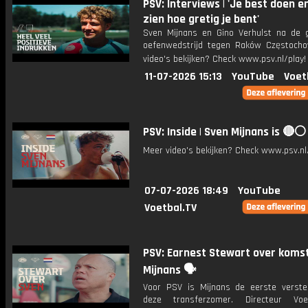
PSV: Interviews | 'Je best doen e
zien hoe gretig je bent'
Sven Mijnans en Gino Verhulst na de
oefenwedstrijd tegen Raków Częstoch
video's bekijken? Check www.psv.nl/play!
11-07-2026 15:13
YouTube
Voet
PSV: Inside | Sven Mijnans is 🔴⚪️
Meer video's bekijken? Check www.psv.nl/
07-07-2026 18:49
YouTube
Voetbal.TV
PSV: Earnest Stewart over koms
Mijnans 🗣️
Voor PSV is Mijnans de eerste verste
deze transferzomer. Directeur Voet