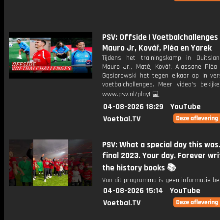
PSV: Offside | Voetbalchallenges
Mauro Jr, Kovář, Pléa en Yarek
Tijdens het trainingskamp in Duitsl
Mauro Jr., Matěj Kovář, Alassane Pléa
Gąsiorowski het tegen elkaar op in vers
voetbalchallenges. Meer video's bekijk
www.psv.nl/play! 💻
04-08-2026 18:29
YouTube
Voetbal.TV
PSV: What a special day this was
final 2023. Your day. Forever wri
the history books 📚
Van dit programma is geen informatie be
04-08-2026 15:14
YouTube
Voetbal.TV