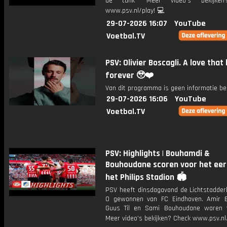
de tank' Meer video's bekijken
www.psv.nl/play! 💻
29-07-2026 16:07
YouTube
Voetbal.TV
PSV: Olivier Boscagli. A love that 
forever 🥹❤️
Van dit programma is geen informatie be
29-07-2026 16:06
YouTube
Voetbal.TV
PSV: Highlights | Bouhamdi &
Bouhoudane scoren voor het eer
het Philips Stadion 🏟️
PSV heeft dinsdagavond de Lichtstadder
0 gewonnen van FC Eindhoven. Amir 
Guus Til en Sami Bouhoudane waren t
Meer video's bekijken? Check www.psv.nl/