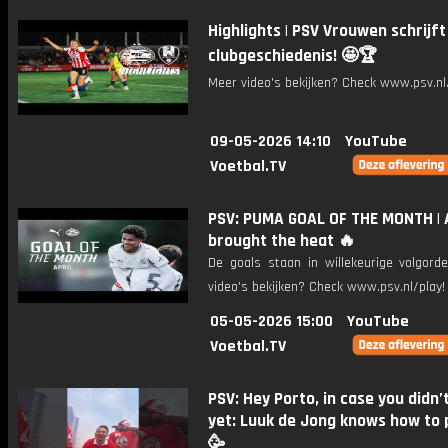
Highlights | PSV Vrouwen schrijft
clubgeschiedenis! 🤩🏆
Meer video's bekijken? Check www.psv.nl/
09-05-2026 14:10
YouTube
Voetbal.TV
PSV: PUMA GOAL OF THE MONTH | A
brought the heat 🔥
De goals staan in willekeurige volgord
video's bekijken? Check www.psv.nl/play!
05-05-2026 15:00
YouTube
Voetbal.TV
PSV: Hey Porto, in case you didn
yet: Luuk de Jong knows how to 
🥳