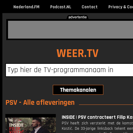
Nederland.FM
Podcast.NL
Contact
Privacy & Co
WEER.TV
PSV - Alle afleveringen
INSIDE | PSV contracteert Filip Ko
PSV heeft zich versterkt met de komst 
Kostić. De 33-jarige linksback tekent ee