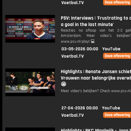
Voetbal.TV
PSV: Interviews | 'Frustrating to
a goal in the last minute'
Reacties na afloop van het 2-2 geli
Amsterdam. Meer video's bekijke
www.psv.nl/play! 💻
03-05-2026 00:00
YouTube
Voetbal.TV
Highlights | Renate Jansen schie
Vrouwen naar belangrijke overwi
🤩
Meer video's bekijken? Check www.psv.nl/
27-04-2026 00:00
YouTube
Voetbal.TV
Highlights | RKC Waalwijk - Jong