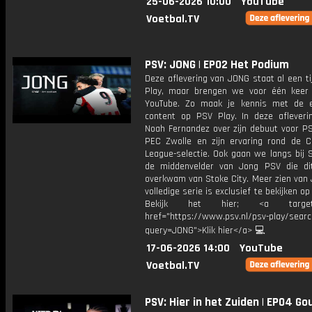
25-06-2026 10:00
YouTube
Voetbal.TV
PSV: JONG | EP02 Het Podium
Deze aflevering van JONG staat al een t
Play, maar brengen we voor één keer
YouTube. Zo maak je kennis met de e
content op PSV Play. In deze afleverin
Noah Fernandez over zijn debuut voor PS
PEC Zwolle en zijn ervaring rond de 
League-selectie. Ook gaan we langs bij S
de middenvelder van Jong PSV die di
overkwam van Stoke City. Meer zien van
volledige serie is exclusief te bekijken op
Bekijk het hier; <a target="
href="https://www.psv.nl/psv-play/sear
query=JONG">Klik hier</a> 💻
17-06-2026 14:00
YouTube
Voetbal.TV
PSV: Hier in het Zuiden | EP04 G