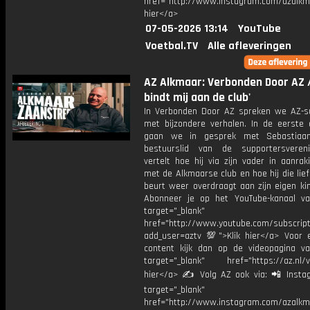
href="http://www.instagram.com/azalkma
hier</a>
07-05-2026 13:14
YouTube
Voetbal.TV
Alle afleveringen
AZ Alkmaar: Verbonden Door AZ /
bindt mij aan de club'
In Verbonden Door AZ spreken we AZ-s
met bijzondere verhalen. In de eerste a
gaan we in gesprek met Sebastiaan
bestuurslid van de supportersvereni
vertelt hoe hij via zijn vader in aanra
met de Alkmaarse club en hoe hij die lief
beurt weer overdraagt aan zijn eigen ki
Abonneer je op het YouTube-kanaal v
target="_blank"
href="http://www.youtube.com/subscript
add_user=aztv 💯">Klik hier</a> Voor e
content kijk dan op de videopagina v
target="_blank" href="https://az.nl/vi
hier</a> ✍ Volg AZ ook via: 📲 Insta
target="_blank"
href="http://www.instagram.com/azalkm