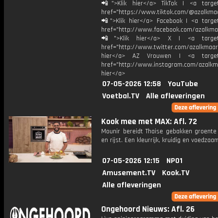
📲">Klik hier</a> TikTok | <a target
href="https://www.tiktok.com/@azalkma
📲">Klik hier</a> Facebook | <a target
href="http://www.facebook.com/azalkma
📲">Klik hier</a> X | <a target=
href="http://www.twitter.com/azalkmaar
hier</a> AZ Vrouwen | <a target=
href="http://www.instagram.com/azalkma
hier</a>
07-05-2026 12:58
YouTube
Voetbal.TV
Alle afleveringen
Kook mee met MAX: Afl. 72
Mounir bereidt Thaise gebakken groente
en rijst. Een kleurrijk, kruidig en voedzaa
07-05-2026 12:15
NPO1
Amusement.TV
Kook.TV
Alle afleveringen
Ongehoord Nieuws: Afl. 26