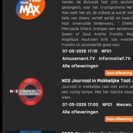
Xander de Buisonjé laat zich opslui
gevangenis voor het tv-programma Hel 
Hoe voelt het als de vrijheid je wordt o
Kelly van Goens vertelt eerlijk en kwet
haar onvervulde kinderwens. * Shel
Metropole Orkest brengen een eerbetoo
Queen of Soul: Aretha Franklin. Muz
Angelique Houtveen licht toe waaro
Franklin zo uitzonderlijk goed was.
07-05-2026 17:10
NPO1
Amusement.TV
Informatief.TV
Alle afleveringen
NOS Journaal in Makkelijke Taal: A
Journaal in makkelijke taal met extra ui
een rustig tempo. Met het laatste nieu
weer.
07-05-2026 17:00
NPO1
Nieuws.
Alle afleveringen