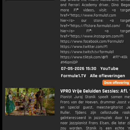
and Ferrari Academy driver, Dino Began
more F1® videos, visit: <a target=
href="https://www.Formula1.com Vis
hier</a> our store: <a target=
href="https://f1store.formula1.com/ Fol
hier</a> F1®: <a target="_
href="https://www.instagram.com/F1
https://www.facebook.com/Formula1/
https://www.twitter.com/F1
https://www.twitch.tv/formula1
https://www.tiktok.com/@f1 #F1">Klik
#MiamiGP
07-05-2026 15:30
YouTube
Formule1.TV
Alle afleveringen
VPRO Vrije Geluiden Sessies: Afl. 
Pianist Juraj Stanik speelt samen me
Frans van der Hoeven, drummer Joost v
en special guest, meestergitarist 
Ruller. Tijdens zijn cellostudie raa
geïnteresseerd in jazzmuziek door te 
naar jazzpianist Frans Elsen, die later z
zou worden. Stanik is een echte 'm