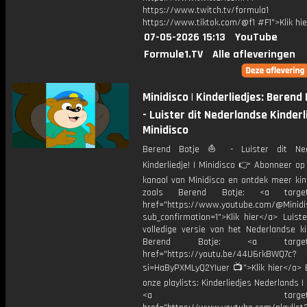
https://www.twitch.tv/formula1
https://www.tiktok.com/@f1 #F1">Klik hi
07-05-2026 15:13
YouTube
Formule1.TV
Alle afleveringen
Minidisco | Kinderliedjes: Berend 
- Luister dit Nederlandse Kinderli
Minidisco
Berend Botje ⛵️ - Luister dit Ned
Kinderliedje! | Minidisco 👉 Abonneer op
kanaal van Minidisco en ontdek meer kin
zoals Berend Botje: <a target=
href="https://www.youtube.com/@Minidis
sub_confirmation=1">Klik hier</a> Luist
volledige versie van het Nederlandse ki
Berend Botje: <a target="_
href="https://youtu.be/44U6rkBWQ7c?
si=HaByPXMLyQ2YIuer 📺">Klik hier</a> B
onze playlists: Kinderliedjes Nederlands | 
<a target="_bl