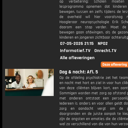
op verbetering: scholen moeten
lesprogramma opnemen dat kinderen 
bewegen, tussen en zelfs tijdens de les
de overheid wil hier vooralsnog n
Hoogleraar neuropsychologie Erik Sch
daarom een stap verder. Moet de 
bewegen gaan afdwingen, als de gezon
kinderen en jongeren zichtbaar achteruit
07-05-2026 21:15
NPO2
Informatief.TV
Onrecht.TV
Alle afleveringen
Dag & nacht: Afl. 5
Op de afdeling psychiatrie zet het team
en nacht met hart en ziel in voor hun clië
van deze cliënten blijven kort, een aant
Sommigen worden met zorg op afstand 
met anderen ontstaat een persoonli
Iedereen is anders en voor allen geldt da
zorg en aandacht vergt om de g
doorgronden en de juiste aanpak te kie
zijn de angsten en emoties die de cliënt
wel zo verschillend van die van hun verz