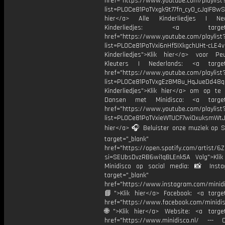
href="https://www.youtube.com/playlist
list=PL0Ce81PoTVxgk9t77fn_cy0_cJqIF8wS
hier</a> Alle Kinderliedjes | Ned
Kinderliedjes: <a target="
href="https://www.youtube.com/playlist
list=PL0Ce81PoTVxi6nHf5IXkgchUHt-cLE4
Kinderliedjes">Klik hier</a> voor P
Kleuters | Nederlands: <a target=
href="https://www.youtube.com/playlist
list=PL0Ce81PoTVxgEz8M8u_HqJueDd48
Kinderliedjes">Klik hier</a> om op te
Dansen met Minidisco: <a target=
href="https://www.youtube.com/playlist
list=PL0Ce81PoTVxieWTUCF7wiOxuksmWtJp
hier</a> 🎧 Beluister onze muziek op Sp
target="_blank"
href="https://open.spotify.com/artist/
si=SEUbsDvzRB6wi1qBLEnk5A Volg">Klik
Minidisco op social media: 📸 Inst
target="_blank"
href="https://www.instagram.com/minidis
📘">Klik hier</a> Facebook: <a target
href="https://www.facebook.com/minidi
🌐">Klik hier</a> Website: <a target
href="https://www.minidisco.nl/ --- O