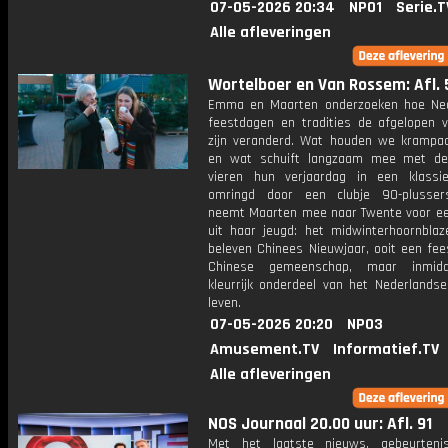
07-05-2026 20:34
NPO1
Serie.T
Alle afleveringen
Wortelboer en Van Rossem: Afl. 
Emma en Maarten onderzoeken hoe Ne
feestdagen en tradities de afgelopen vi
zijn veranderd. Wat houden we krampac
en wat schuift langzaam mee met de
vieren hun verjaardag in een klassie
omringd door een clubje 90-plusse
neemt Maarten mee naar Twente voor een
uit haar jeugd: het midwinterhoornblaz
beleven Chinees Nieuwjaar, ooit een fee
Chinese gemeenschap, maar inmid
kleurrijk onderdeel van het Nederlandse
leven.
07-05-2026 20:20
NPO3
Amusement.TV
Informatief.TV
Alle afleveringen
NOS Journaal 20.00 uur: Afl. 91
Met het laatste nieuws, gebeurteni