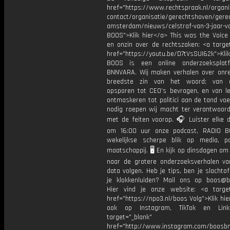
href="https://www.rechtspraak.nl/organi
contact/organisatie/gerechtshoven/gere
amsterdam/nieuws/celstraf-van-3-jaar-vo
BOOS">Klik hier</a> This was the Voice 
en onzin over de rechtszaken: <a target
href="https://youtu.be/D7tVsSUI62k">Kli
BOOS is een online onderzoeksplat
BNNVARA. Wij maken verhalen over onre
breedste zin van het woord; van op
opsporen tot CEO’s bevragen, en van l
ontmaskeren tot politici aan de tand vo
nodig roepen wij macht ter verantwoordi
met de feiten voorop. 🎧 Luister elke 
om 16:00 uur onze podcast, RADIO B
wekelijkse scherpe blik op media, po
maatschappij. 🖥️ En kijk op dinsdagen om
naar de grotere onderzoeksverhalen v
data volgen. Heb je tips, ben je slachtof
je klokkenluiden? Mail ons op boos@bn
Hier vind je onze website: <a target
href="https://npo3.nl/boos Volg">Klik hi
ook op Instagram, TikTok en Link
target="_blank"
href="http://www.instagram.com/boosb