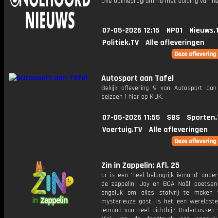
Live opinieprogramma met duiding van he
07-05-2026 12:15
NPO1
Nieuws.
Politiek.TV
Alle afleveringen
Autosport aan Tafel
Bekijk aflevering 9 van Autosport aan 
seizoen 1 hier op KIJK.
07-05-2026 11:55
SBS
Sporten.
Voertuig.TV
Alle afleveringen
Zin in Zappelin: Afl. 25
Er is een 'heel belangrijk iemand' onde
de zeppelin! Joy en BOA Noël poetsen
ongeluk om alles stofvrij te maken
mysterieuze gast. Is het een wereldste
iemand van heel dichtbij? Ondertussen 