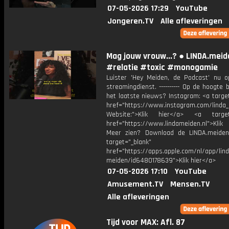
07-05-2026 17:29
YouTube
Jongeren.TV
Alle afleveringen
Mag jouw vrouw...? ● LINDA.meid
#relatie #toxic #monogamie
Luister 'Hey Meiden, de Podcast' nu o
streamingdienst. ---------- Op de hoogte b
het laatste nieuws? Instagram: <a targe
href="https://www.instagram.com/linda
Website:">Klik hier</a> <a target=
href="https://www.lindameiden.nl">Klik
Meer zien? Download de LINDA.meide
target="_blank"
href="https://apps.apple.com/nl/app/lind
meiden/id6480178639">Klik hier</a>
07-05-2026 17:10
YouTube
Amusement.TV
Mensen.TV
Alle afleveringen
Tijd voor MAX: Afl. 87