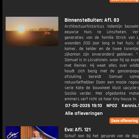
BinnensteBuiten: Afl. 83
Architectuurhistoricus Valentijn bezoek
eeuwse Huis te Linschoten. Versc
generaties van de familie Strick van L
woonden 200 jaar lang in het huis; 
kamer, de kelder en de twee torentj
zijkanten zijn onveranderd gebleven. *
Samuel is in IJsselstein, waar hij op expe
met Reinier. Hij weet alles over wild
houdt zich bezig met de ganzenpopul
afsluiting bereidt Samuel sa
natuurliefhebber Daan een mooie ragout
serie Kate de bouwkeet klust upcycle-
Saskia verder. Met afgedankte mate
emmers verf richt ze haar tiny house in.
07-05-2026 19:10
NPO2
Kennis.
Alle afleveringen
Eva: Afl. 121
Schuif aan bij het gesprek van de da