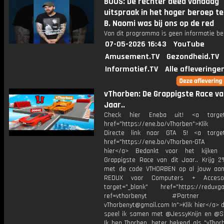
BOOS: De rechter deed vandaag
uitspraak in het hoger beroep te
B. Naomi was bij ons op de red
Van dit programma is geen informatie be
07-05-2026 16:43
YouTube
Amusement.TV
Gezondheid.TV
Informatief.TV
Alle afleveringe
vThorben: De Grappigste Race va
Jaar..
Check hier Eneba uit! <a target=
href="https://ene.ba/vThorben">Klik
Directe link naar GTA 5! <a target
href="https://ene.ba/vThorben-GTA 
hier</a> Bedankt voor het kijken
Grappigste Race van dit Jaar.. Krijg 2
met de code VTHORBEN op al jouw aan
REDUX voor Computers + Accesoi
target="_blank" href="https://reduxga
ref=vthorbenyt #Partner Bu
vThorbenyt@gmail.com In">Klik hier</a> 
speel ik samen met @JessyKnijn en @Sa
Ik ben Thorben, beter bekend als "vThor