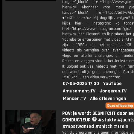
target="_blank" href="http://www.gioxl.
hier</a> Abonneer voor meer ple
target="_blank" href="http://bit.ly/Ab
♦">Klik hier</a> Mij dagelijks volgen?
kijkje hier: - Instagram: <a target
href="https://www.instagram.com/gio/
hier</a> ben Giovanni en ik probeer het 
YouTube te entertainen met video's! Al mi
zijn in 1080p, dat betekent dus HD! 
video's als verhalen over levensgebeur
vlogs en allerlei challenges en rando
Reizen en vloggen vind ik het leukste o
Ik upload ook veel video's met mijn fam
dat wordt altijd goed ontvangen. Om 
17:30 kan jij een video verwachten.
07-05-2026 17:30
YouTube
Amusement.TV
Jongeren.TV
Mensen.TV
Alle afleveringen
POV: je wordt GESNITCHT door e
CONDUCTEUR 💀 #stuktv #jacht
#mostwanted #snitch #trein
Van dit programma is geen informatie be