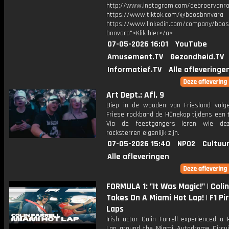
http://www.instagram.com/debroervanr
https://www.tiktok.com/@boosbnnvara
https://www.linkedin.com/company/boos
bnnvara">Klik hier</a>
07-05-2026 16:01
YouTube
Amusement.TV
Gezondheid.TV
Informatief.TV
Alle afleveringe
Art Dept.: Afl. 9
Diep in de wouden van Friesland vol
Friese rockband de Hûnekop tijdens een 
Via de feestgangers leren wie dez
rocksterren eigenlijk zijn.
07-05-2026 15:40
NPO2
Cultuur
Alle afleveringen
FORMULA 1: "It Was Magic!" | Colin
Takes On A Miami Hot Lap! | F1 Pir
Laps
Irish actor Colin Farrell experienced a P
Lap around the Miami Autodrome Circui