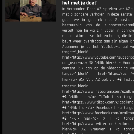
het met je doet'
In Verbonden Door AZ spreken we AZ-s
met bijzondere verhalen. In deze eerste 
gaan we in gesprek met Sebastiaan
bestuurslid van de supportersvereni
vertelt hoe hij via zijn vader in aanra
met de Alkmaarse club en hoe hij die lief
beurt weer overdraagt aan zijn eigen ki
Abonneer je op het YouTube-kanaal v
target="_blank"
href="http://www.youtube.com/subscript
add_user=aztv 💯">Klik hier</a> Voor e
content kijk dan op de videopagina v
target="_blank" href="https://az.nl/vi
hier</a> ✍ Volg AZ ook via: 📲 Insta
target="_blank"
href="http://www.instagram.com/azalkm
📲">Klik hier</a> TikTok | <a target
href="https://www.tiktok.com/@azalkma
📲">Klik hier</a> Facebook | <a target
href="http://www.facebook.com/azalkma
📲">Klik hier</a> X | <a target=
href="http://www.twitter.com/azalkmaar
hier</a> AZ Vrouwen | <a target=