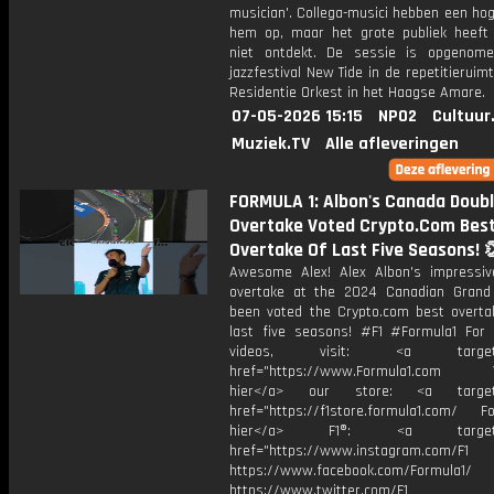
musician'. Collega-musici hebben een ho
hem op, maar het grote publiek heef
niet ontdekt. De sessie is opgenome
jazzfestival New Tide in de repetitieruim
Residentie Orkest in het Haagse Amare.
07-05-2026 15:15
NPO2
Cultuur
Muziek.TV
Alle afleveringen
FORMULA 1: Albon's Canada Doubl
Overtake Voted Crypto.Com Bes
Overtake Of Last Five Seasons! 
Awesome Alex! Alex Albon's impressiv
overtake at the 2024 Canadian Grand
been voted the Crypto.com best overta
last five seasons! #F1 #Formula1 For
videos, visit: <a target="
href="https://www.Formula1.com Vis
hier</a> our store: <a target=
href="https://f1store.formula1.com/ Fol
hier</a> F1®: <a target="_
href="https://www.instagram.com/F1
https://www.facebook.com/Formula1/
https://www.twitter.com/F1