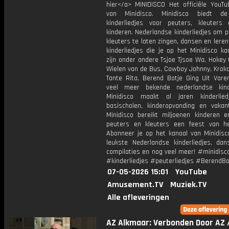
hier</a> MINIDISCO Het officiële YouTu
van Minidisco. Minidisco biedt de
kinderliedjes voor peuters, kleuters
kinderen. Nederlandse kinderliedjes om 
kleuters te laten zingen, dansen en lere
kinderliedjes die je op het Minidisco ka
zijn onder andere Tsjoe Tjsoe Wa, Hokey
Wielen van de Bus, Cowboy Johnny, Krokod
Tante Rita, Berend Botje Ging Uit Vare
veel meer bekende nederlandse kinde
Minidisco maakt al jaren kinderlie
basischolen, kinderopvanding en vakant
Minidisco bereikt miljoenen kinderen e
peuters en kleuters een feest van he
Abonneer je op het kanaal van Minidisc
leukste Nederlandse kinderliedjes, dans
compilaties en nog veel meer! #minidisc
#kinderliedjes #peuterliedjes #BerendBo
07-05-2026 15:01
YouTube
Amusement.TV
Muziek.TV
Alle afleveringen
AZ Alkmaar: Verbonden Door AZ 