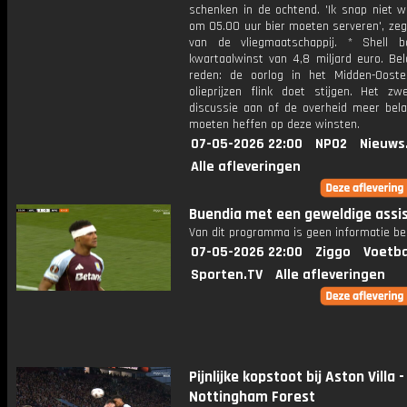
schenken in de ochtend. 'Ik snap niet 
om 05.00 uur bier moeten serveren', zeg
van de vliegmaatschappij. * Shell 
kwartaalwinst van 4,8 miljard euro. Bel
reden: de oorlog in het Midden-Oost
olieprijzen flink doet stijgen. Het zw
discussie aan of de overheid meer bela
moeten heffen op deze winsten.
07-05-2026 22:00
NPO2
Nieuws
Alle afleveringen
Buendia met een geweldige assis
Van dit programma is geen informatie be
07-05-2026 22:00
Ziggo
Voetba
Sporten.TV
Alle afleveringen
Pijnlijke kopstoot bij Aston Villa -
Nottingham Forest