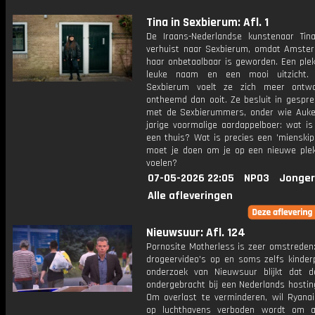
Tina in Sexbierum: Afl. 1
De Iraans-Nederlandse kunstenaar Tina
verhuist naar Sexbierum, omdat Amste
haar onbetaalbaar is geworden. Een ple
leuke naam en een mooi uitzicht.
Sexbierum voelt ze zich meer ontwo
ontheemd dan ooit. Ze besluit in gespre
met de Sexbierummers, onder wie Auke
jarige voormalige aardappelboer: wat is
een thuis? Wat is precies een 'mienskip
moet je doen om je op een nieuwe plek
voelen?
07-05-2026 22:05
NPO3
Jonger
Alle afleveringen
Nieuwsuur: Afl. 124
Pornosite Motherless is zeer omstreden:
drogeervideo's op en soms zelfs kinderp
onderzoek van Nieuwsuur blijkt dat d
ondergebracht bij een Nederlands hosting
Om overlast te verminderen, wil Ryanai
op luchthavens verboden wordt om a