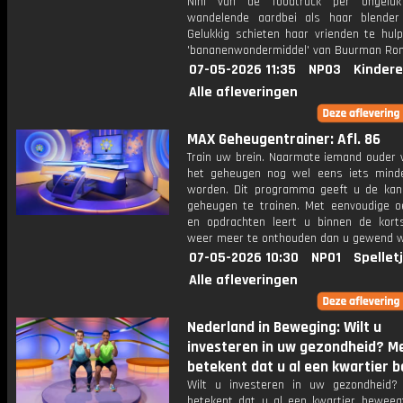
Nini van de foodtruck per ongelu
wandelende aardbei als haar blender 
Gelukkig schieten haar vrienden te hul
'bananenwondermiddel' van Buurman Ron
07-05-2026 11:35
NPO3
Kindere
Alle afleveringen
MAX Geheugentrainer: Afl. 86
Train uw brein. Naarmate iemand ouder w
het geheugen nog wel eens iets mind
worden. Dit programma geeft u de ka
geheugen te trainen. Met eenvoudige o
en opdrachten leert u binnen de kort
weer meer te onthouden dan u gewend 
07-05-2026 10:30
NPO1
Spellet
Alle afleveringen
Nederland in Beweging: Wilt u
investeren in uw gezondheid? 
betekent dat u al een kwartier b
Wilt u investeren in uw gezondheid
betekent dat u al een kwartier beweeg