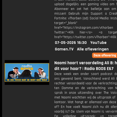
upload dagelijks een gaming video om 1
Abonneer en zet het belletje aan om
missen! Gebruik mijn Support a Crea
Fortnite: vThorben (ad) Social Media: Ins
target="_blank"
href="https://instagram.com/vthorben
Twitter:">Klik hier</a> <a target=
href="https://twitter.com/vThorben">Klik
07-05-2026 16:30
YouTube
Gamen.TV
Alle afleveringen
Naomi hoort veroordeling Ali B: h
dit voor haar? | Radio BOOS E67
Deze week een ander soort podcast d
ons gewend bent. Vanochtend werd Ali 
rechter veroordeeld voor de verkrachting
ten Damme en de verkrachting van N
sprak in onze uitzending over The Voi
met Naomi wachtten wij de uitspraak af 
kantoor. Wat hangt er allemaal van deze
af? En hoe voelt Naomi zich nu dit alles
voorbij is? De stem van Naomi is vervor
De volledige uitspraak: <a target=