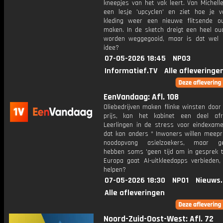
kneepjes van het vak leert. Van Michelle 
een lesje 'upcyclen' en ziet hoe je v
kleding weer een nieuwe flitsende ou
maken. In de sketch dreigt een heel oud
worden weggegooid, maar is dat wel
idee?
07-05-2026 18:45
NPO3
Informatief.TV
Alle afleveringe
EenVandaag: Afl. 108
Oliebedrijven maken flinke winsten door
prijs, kan het kabinet een deel af
Leerlingen in de stress voor eindexam
dat kan anders * Inwoners willen meepr
noodopvang asielzoekers, maar g
hebben soms 'geen tijd om in gesprek t
Europa gaat AI-uitkleedapps verbieden,
helpen?
07-05-2026 18:30
NPO1
Nieuws
Alle afleveringen
Noord-Zuid-Oost-West: Afl. 72