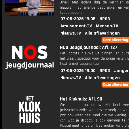
Jinek. Met iedere dag de verhalen a
nieuws, inspirerende gesprekken en ve
liveoptredens.
07-05-2026 19:05
NPO3
Amusement.TV
Mensen.TV
Nieuws.TV
Alle afleveringen
NOS Jeugdjournaal: Afl. 127
Het laatste nieuws uit binnen- en buit
het weer, speciaal voor de jonge kijker.
1 extra met gebarentaal.
07-05-2026 19:00
NPO3
Jonger
Nieuws.TV
Alle afleveringen
Het Klokhuis: Afl. 90
We hebben op de wereld heel veel
(misschien zelfs wel iets te veel) en we
jaar ook weer heel veel nieuwe kleding.
van wat je draagt, is ook gewoon te r
Pascal gaat langs bij kleermaker Farid di