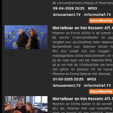
de consumptiemaatschappij uit Maartens
09-04-2026 20:25
NPO3
Amusement.TV
Informatief.TV
Wortelboer en Van Rossem: Afl. 
Maarten en Emma duiken in de wereld 
De eerste tv-beroemdheden en popa
zorgden voor opschudding, maar tegenwoo
beroemdheid voor iedereen binnen ha
Ons duo waagt zich aan vloggen, t
meedogenloze online haatcomments en s
op de rode loper van het Televizier-Ring
ga je om met de schaduwzijde van ber
Van glitter en glamour tot de rauwe r
Maarten en Emma beleven het allemaal.
01-05-2025 20:25
NPO3
Amusement.TV
Informatief.TV
Wortelboer en Van Rossem: Afl. 
Maarten en Emma duiken in de wereld 
iets dat Maarten met veel toewijding