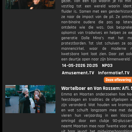
gezet. Van een tijd waarin je rol mi
vastlag tot een wereld waarin identi
fluider is. Samen met een genderhistori
ze naar de impact van de pil. Ze ontm
non-binaire oudere die pas op latere
ontdekte wie die was. Ook besprek
opkomst van tradwives en helpen ze e
generatie Dolle Mina's met het m
protestborden. Tot slot schuiven ze aa
mannencirkel, waar de moderne 
kwetsbare kant laat zien. Daar zet oo
een deurtje open naar zijn binnenwereld.
14-05-2026 20:25
NPO3
Amusement.TV
Informatief.TV
Wortelboer en Van Rossem: Afl. 
Emma en Maarten onderzoeken hoe Ne
feestdagen en tradities de afgelopen vi
zijn veranderd. Wat houden we krampac
en wat schuift langzaam mee met de
vieren hun verjaardag in een klassie
omringd door een clubje 90-plusse
neemt Maarten mee naar Twente voor een
uit haar jeugd: het midwinterhoornblaz