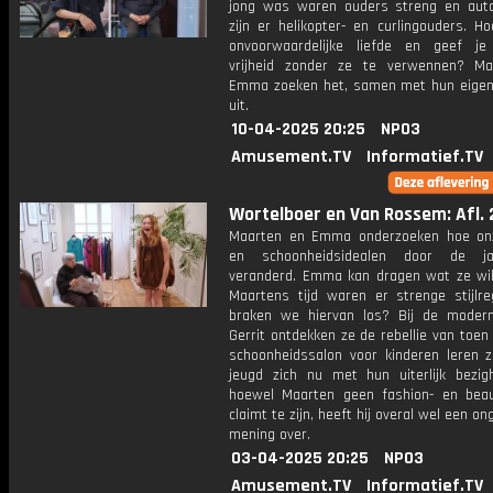
jong was waren ouders streng en autor
zijn er helikopter- en curlingouders. H
onvoorwaardelijke liefde en geef je
vrijheid zonder ze te verwennen? M
Emma zoeken het, samen met hun eigen
uit.
10-04-2025 20:25
NPO3
Amusement.TV
Informatief.TV
Wortelboer en Van Rossem: Afl. 
Maarten en Emma onderzoeken hoe on
en schoonheidsidealen door de ja
veranderd. Emma kan dragen wat ze wil
Maartens tijd waren er strenge stijlre
braken we hiervan los? Bij de mode
Gerrit ontdekken ze de rebellie van toen
schoonheidssalon voor kinderen leren 
jeugd zich nu met hun uiterlijk bezig
hoewel Maarten geen fashion- en beau
claimt te zijn, heeft hij overal wel een o
mening over.
03-04-2025 20:25
NPO3
Amusement.TV
Informatief.TV