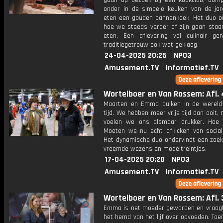
gaan op bezoek bij een kookclub, domp
onder in de simpele keuken van de ja
eten een gouden pannenkoek. Het duo o
hoe we steeds verder af zijn gaan staa
eten. Een aflevering vol culinair ge
traditiegetrouw ook wat geklaag.
24-04-2025 20:25
NPO3
Amusement.TV
Informatief.TV
Wortelboer en Van Rossem: Afl. 
Maarten en Emma duiken in de wereld 
tijd. We hebben meer vrije tijd dan ooit,
voelen we ons alsmaar drukker. Hoe
Moeten we nu echt afkicken van socia
Het dynamische duo ondervindt een zoek
vreemde wezens en modeltreintjes.
17-04-2025 20:20
NPO3
Amusement.TV
Informatief.TV
Wortelboer en Van Rossem: Afl. 
Emma is net moeder geworden en vraag
het hemd van het lijf over opvoeden. To