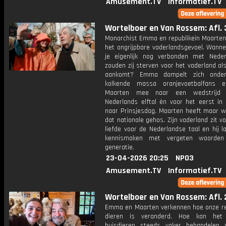
Amusement.TV
Informatief.TV
Wortelboer en Van Rossem: Afl. 
Monarchist Emma en republikein Maarten 
het ongrijpbare vaderlandsgevoel. Wanne
je eigenlijk nog verbonden met Nede
zouden zij sterven voor het vaderland al
aankomt? Emma dompelt zich onde
kolkende massa oranjevoetbalfans e
Maarten mee naar een wedstrijd
Nederlands elftal én voor het eerst in 
naar Prinsjesdag. Maarten heeft maar w
dat nationale gehos. Zijn vaderland zit vo
liefde voor de Nederlandse taal en hij 
kennismaken met vergeten woorden 
generatie.
23-04-2026 20:25
NPO3
Amusement.TV
Informatief.TV
Wortelboer en Van Rossem: Afl. 
Emma en Maarten verkennen hoe onze re
dieren is veranderd. Hoe kan he
huisdieren steeds vaker behandelen 