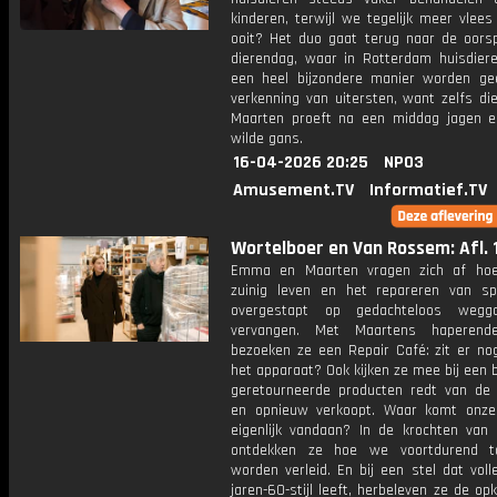
kinderen, terwijl we tegelijk meer vlee
ooit? Het duo gaat terug naar de oors
dierendag, waar in Rotterdam huisdier
een heel bijzondere manier worden ge
verkenning van uitersten, want zelfs di
Maarten proeft na een middag jagen e
wilde gans.
16-04-2026 20:25
NPO3
Amusement.TV
Informatief.TV
Wortelboer en Van Rossem: Afl. 
Emma en Maarten vragen zich af ho
zuinig leven en het repareren van spu
overgestapt op gedachteloos wegg
vervangen. Met Maartens haperende
bezoeken ze een Repair Café: zit er nog
het apparaat? Ook kijken ze mee bij een b
geretourneerde producten redt van de 
en opnieuw verkoopt. Waar komt onze
eigenlijk vandaan? In de krochten van 
ontdekken ze hoe we voortdurend t
worden verleid. En bij een stel dat voll
jaren-60-stijl leeft, herbeleven ze de o