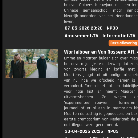
beleven Chinees Nieuwjaar, ooit een fee
Chinese gemeenschap, maar inmid
kleurrijk onderdeel van het Nederlandse
leven.
07-05-2026 20:20
NPO3
Amusement.TV
Informatief.TV
Wortelboer en Van Rossem: Afl. 
Emma en Maarten buigen zich over miss
het onvermijdelijkste onderwerp dat er is
Van zwarte kleding en koffie met 
Maartens jeugd tot uitbundige afschei
van nu: hoe we afscheid nemen is d
veranderd. Emma heeft al een duidelijke
voor haar kist en neemt Maarte
uitvaartshoppen. Ze wagen z
'experimenteel rouwen', informeren
journaal of er al een in memoriam kla
Maarten de tachtig is gepasseerd en bez
eerste crematorium van Nederland: de 
ooit illegaal werd gecremeerd.
30-04-2026 20:25
NPO3