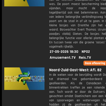
was. De poort moest bescherming bie
vijanden, maar mocht de Haar
tegelijkertijd ook niet belemmeren. Aan
van iedere belangrijke verbindingsweg
poort om de stad in of uit te gaan. In 
kleine bosjes van Drenthe zijn het 
waard. Boswachter Evert Thomas struin
paadjes vlakbij Gieten. De bosjes h
belangrijke functie voor allerlei planten 
En tussen twee van die groene 'oases' 
vogelmelk rijkelijk.
27-05-2026 18:30
NPO2
Amusement.TV
Reis.TV
Noord-Zuid-Oost-West: Afl. 82
In de weken voor de bevrijding wordt D
tot driemaal toe gebombardeerd
geallieerden. Als de Canadezen
binnentrekken treffen ze een rokende
aan. Toch wordt er door de Duitsers
gevochten omdat Doetinchem aan een 
van spoorwegen en waterwegen ligt
hadden zij de geallieerden uit he