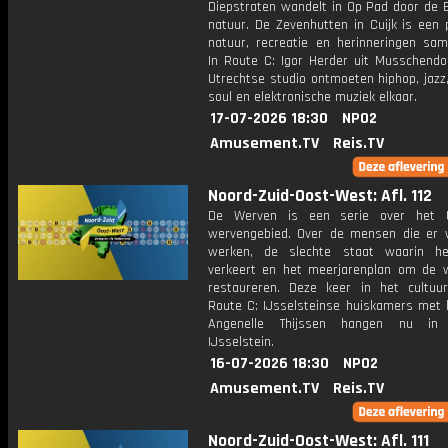
Diepstraten wandelt in Op Pad door de 
natuur. De Zevenhutten in Cuijk is een 
natuur, recreatie en herinneringen sa
In Route C: Igor Herder uit Musschendor
Utrechtse studio ontmoeten hiphop, jazz,
soul en elektronische muziek elkaar.
17-07-2026 18:30
NPO2
Amusement.TV
Reis.TV
Noord-Zuid-Oost-West: Afl. 112
De Werven is een serie over het U
wervengebied. Over de mensen die er
werken, de slechte staat waarin he
verkeert en het meerjarenplan om de 
restaureren. Deze keer in het cultuu
Route C: IJsselsteinse huiskamers met 
Angenelle Thijssen hangen nu i
IJsselstein.
16-07-2026 18:30
NPO2
Amusement.TV
Reis.TV
Noord-Zuid-Oost-West: Afl. 111