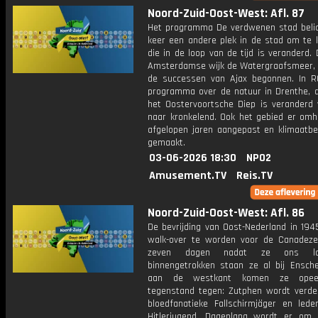
Noord-Zuid-Oost-West: Afl. 87
Het programma De verdwenen stad belic
keer een andere plek in de stad om te k
die in de loop van de tijd is veranderd.
Amsterdamse wijk de Watergraafsmeer, 
de successen van Ajax begonnen. In R
programma over de natuur in Drenthe, d
het Oostervoortsche Diep is veranderd 
naar kronkelend. Ook het gebied er omh
afgelopen jaren aangepast en klimaatbe
gemaakt.
03-06-2026 18:30
NPO2
Amusement.TV
Reis.TV
Noord-Zuid-Oost-West: Afl. 86
De bevrijding van Oost-Nederland in 1945
walk-over te worden voor de Canadez
zeven dagen nadat ze ons la
binnengetrokken staan ze al bij Ensch
aan de westkant komen ze opeen
tegenstand tegen: Zutphen wordt verde
bloedfanatieke Fallschirmjäger en led
Hitlerjugend. Dagenlang wordt er om