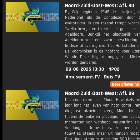
Noord-Zuid-Oost-West: Afl. 90
Bij Wilp begint in 1945 de bevrijding 
Nederland als de Canadezen daar d
oversteken. In een razend tempo worde
Twello bevrijd en trekken de geallieerde
Apeldoorn. Dankzij het plaatselijk verz
Apeldoorn voor een zware beschieting 
In deze aflevering over het Harksteder 
De Raaitvinken is de hoofdrol voor Klaa
Woude. Deze dirigent mag gerust Mist
worden genoemd.
09-06-2026 18:30
NPO2
Amusement.TV
Reis.TV
Noord-Zuid-Oost-West: Afl. 89
Documentairemaker Maud Hawinkels vo
jaar lang het leven van haar tante Iren
diagnose alzheimer kreeg. Maud filmt 
tijdens de leuke en grappige, maar ook de
momenten van wanhoop, verwarring en
Vandaag is Irene boos, ze merkt d
touwtjes steeds meer uit handen moet 
Den Haag staan er meer dan 500 beeld