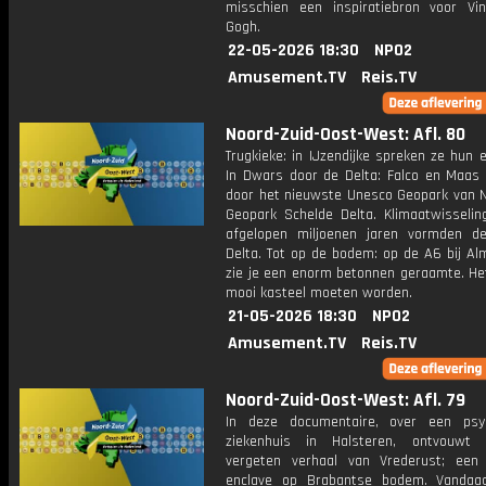
misschien een inspiratiebron voor Vi
Gogh.
22-05-2026 18:30
NPO2
Amusement.TV
Reis.TV
Noord-Zuid-Oost-West: Afl. 80
Trugkieke: in IJzendijke spreken ze hun e
In Dwars door de Delta: Falco en Maas
door het nieuwste Unesco Geopark van N
Geopark Schelde Delta. Klimaatwisselin
afgelopen miljoenen jaren vormden d
Delta. Tot op de bodem: op de A6 bij Al
zie je een enorm betonnen geraamte. He
mooi kasteel moeten worden.
21-05-2026 18:30
NPO2
Amusement.TV
Reis.TV
Noord-Zuid-Oost-West: Afl. 79
In deze documentaire, over een psyc
ziekenhuis in Halsteren, ontvouwt 
vergeten verhaal van Vrederust; ee
enclave op Brabantse bodem. Vandaa