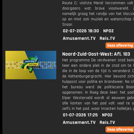
Route C: violiste Merel Vercammen valt
doorgaans wat brave vioolwereld. 
namelijk graag het randje van het klass
op en mixt ook muziek en wetenschap in
Snaar.
02-07-2026 18:30
NPO2
Amusement.TV
Reis.TV
Noord-Zuid-Oost-West: Afl. 103
Het programma De verdwenen stad belic
keer een andere plek in de stad om te k
die in de loop van de tijd is veranderd. 
de Kattenburgergracht. Hier bevond zich
hulppost voor politie en brandweer. Na sl
het bureau werd de politieserie Baan
opgenomen. In Roeg deze keer: het pad
Elper Westerveld wordt al eeuwen gebr
alle kanten van het pad valt veel te o
zelfs in het pad, waar insecten holletjes 
01-07-2026 17:25
NPO2
Amusement.TV
Reis.TV