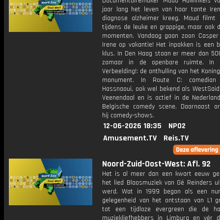
Documentairemaker Maud Hawinkels vo
jaar lang het leven van haar tante Iren
diagnose alzheimer kreeg. Maud filmt 
tijdens de leuke en grappige, maar ook de
momenten. Vandaag gaan zoon Casper
Irene op vakantie! Het inpakken is een b
klus. In Den Haag staan er meer dan 50
zomaar in de openbare ruimte. In
Verbeelding!: de onthulling van het Koning
monument. In Route C: comedian
Hassnaoui, ook wel bekend als WestSaid,
Veenendaal en is actief in de Nederlan
Belgische comedy scene. Daarnaast or
hij comedy-shows.
12-06-2026 18:35
NPO2
Amusement.TV
Reis.TV
Noord-Zuid-Oost-West: Afl. 92
Het is al meer dan een kwart eeuw ge
het lied Blaosmuziek van Gé Reinders ui
werd. Wat in 1999 begon als een nu
gelegenheid van het ontstaan van L1 gr
tot een tijdloze evergreen die de h
muziekliefhebbers in Limburg en vér d