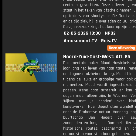
centrum gevochten. Deze aflevering v
staat in het teken van afscheid nemen. 
oprichters van shantykoor De Raaitvink
enige tijd ziek, hij is overleden op 86-jarig
Op zijn verzoek zingt het koor op zijn uitv
02-06-2026 18:30
NPO2
Amusement.TV
Reis.TV
Noord-Zuid-Oost-West: Afl. 85
Documentairemaker Maud Hawinkels vo
jaar lang het leven van haar tante Irene
de diagnose alzheimer kreeg. Maud filmt
tijdens de leuke en grappige maar ook de
momenten. Maud wordt ingeschakeld 
passen. Irene gaat achteruit en kan 
dagen meer alleen zijn. In Wat een Verb
'Kijken met je handen' over kin
kunstwerken. Roel Diepstraten wandelt 
door de Brabantse natuur. Vandaag loop
buurtschap Den Hogert over eeu
zandpaden en langs de Dommel. Hier 
historische routes beschermd en on
natuur stap voor stap haar geheimen.