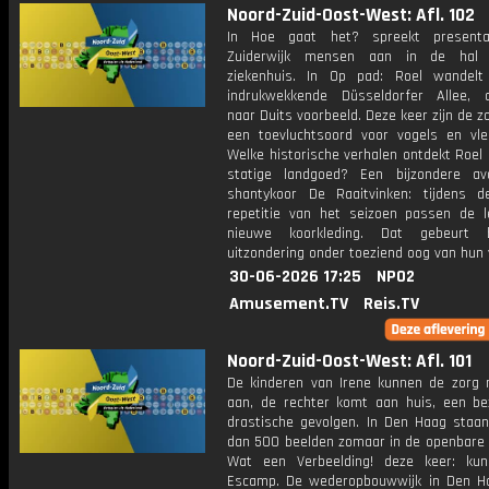
Noord-Zuid-Oost-West: Afl. 102
In Hoe gaat het? spreekt presenta
Zuiderwijk mensen aan in de hal
ziekenhuis. In Op pad: Roel wandel
indrukwekkende Düsseldorfer Allee, 
naar Duits voorbeeld. Deze keer zijn de 
een toevluchtsoord voor vogels en vle
Welke historische verhalen ontdekt Roel 
statige landgoed? Een bijzondere a
shantykoor De Raaitvinken: tijdens d
repetitie van het seizoen passen de 
nieuwe koorkleding. Dat gebeurt 
uitzondering onder toeziend oog van hun
30-06-2026 17:25
NPO2
Amusement.TV
Reis.TV
Noord-Zuid-Oost-West: Afl. 101
De kinderen van Irene kunnen de zorg 
aan, de rechter komt aan huis, een b
drastische gevolgen. In Den Haag staa
dan 500 beelden zomaar in de openbare r
Wat een Verbeelding! deze keer: ku
Escamp. De wederopbouwwijk in Den H