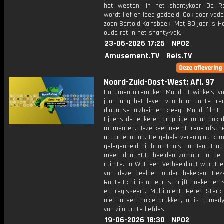
het westen. In het shantykoor De Ra
wordt lief en leed gedeeld. Ook door vad
zoon Bertold Kalfsbeek. Met 80 jaar is H
oude rot in het shanty-vak.
23-06-2026 17:25
NPO2
Amusement.TV
Reis.TV
Noord-Zuid-Oost-West: Afl. 97
Documentairemaker Maud Hawinkels vo
jaar lang het leven van haar tante Ire
diagnose alzheimer kreeg. Maud filmt 
tijdens de leuke en grappige, maar ook de
momenten. Deze keer neemt Irene afsche
accordeonclub. De gehele vereniging kom
gelegenheid bij haar thuis. In Den Haag
meer dan 500 beelden zomaar in de 
ruimte. In Wat een Verbeelding! wordt e
van deze beelden nader bekeken. Dez
Route C: hij is acteur, schrijft boeken en 
en regisseert. Multitalent Peter Sterk 
niet in een hokje drukken, al is comed
van zijn grote liefdes.
19-06-2026 18:30
NPO2