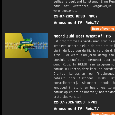
selfies is beeldend kunstenaar Eline Pe
naar het kwetsbare, vergankelijke 
verontrustende.
23-07-2026 18:30
NPO2
Amusement.TV
Reis.TV
Noord-Zuid-Oost-West: Afl. 115
Het programma De verdwenen stad belic
keer een andere plek in de stad om te k
die in de loop van de tijd is veranderd.
Artis. Hier werd eind jaren dertig een
speciale pinguïnrots neergezet door k
Jaap Kaas. In ROEG!, een programma
natuur in Drenthe, deze keer: de boerder
Drentse Landschap op Rheebrugg
beheerd door Alexander Ekkels. He
potstalboerderij. Alexander houdt 
landgoed in stand en heeft veel zor
natuur op en om de boerderij: boerenlan
grote biodiversiteit.
22-07-2026 18:30
NPO2
Amusement.TV
Reis.TV