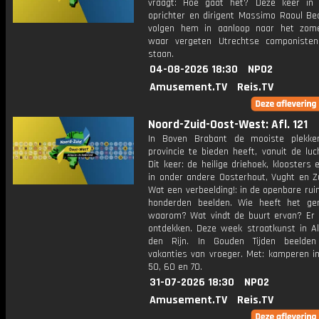
vraagt: Hoe gaat het? Deze keer in
oprichter en dirigent Massimo Raoul Be
volgen hem in aanloop naar het zome
waar vergeten Utrechtse componisten
staan.
04-08-2026 18:30
NPO2
Amusement.TV
Reis.TV
Noord-Zuid-Oost-West: Afl. 121
In Boven Brabant de mooiste plekke
provincie te bieden heeft, vanuit de luc
Dit keer: de heilige driehoek, kloosters 
in onder andere Oosterhout, Vught en Zu
Wat een verbeelding!: in de openbare ru
honderden beelden. Wie heeft het g
waarom? Wat vindt de buurt ervan? Er i
ontdekken. Deze week straatkunst in A
den Rijn. In Gouden Tijden beelde
vakanties van vroeger. Met: kamperen in
50, 60 en 70.
31-07-2026 18:30
NPO2
Amusement.TV
Reis.TV