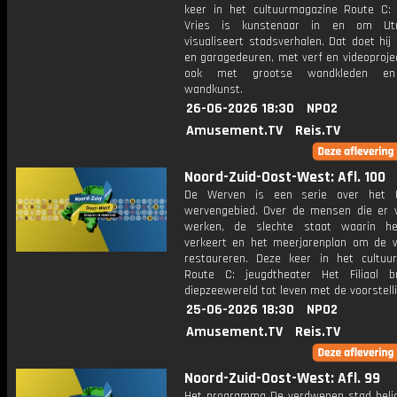
keer in het cultuurmagazine Route C:
Vries is kunstenaar in en om Ut
visualiseert stadsverhalen. Dat doet hi
en garagedeuren, met verf en videoproje
ook met grootse wandkleden en
wandkunst.
26-06-2026 18:30
NPO2
Amusement.TV
Reis.TV
Noord-Zuid-Oost-West: Afl. 100
De Werven is een serie over het U
wervengebied. Over de mensen die er
werken, de slechte staat waarin he
verkeert en het meerjarenplan om de 
restaureren. Deze keer in het cultuu
Route C: jeugdtheater Het Filiaal 
diepzeewereld tot leven met de voorstelli
25-06-2026 18:30
NPO2
Amusement.TV
Reis.TV
Noord-Zuid-Oost-West: Afl. 99
Het programma De verdwenen stad belic