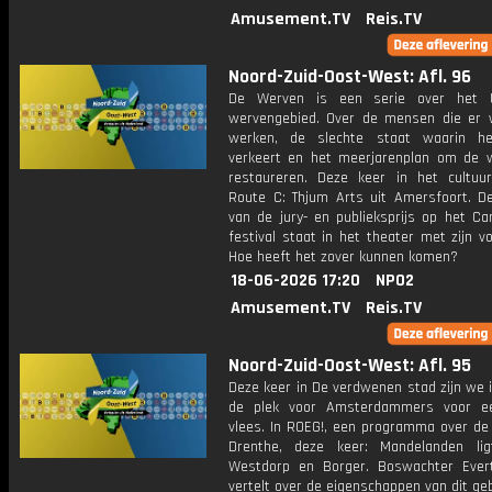
Amusement.TV
Reis.TV
Noord-Zuid-Oost-West: Afl. 96
De Werven is een serie over het U
wervengebied. Over de mensen die er
werken, de slechte staat waarin he
verkeert en het meerjarenplan om de 
restaureren. Deze keer in het cultuu
Route C: Thjum Arts uit Amersfoort. D
van de jury- en publieksprijs op het Ca
festival staat in het theater met zijn vo
Hoe heeft het zover kunnen komen?
18-06-2026 17:20
NPO2
Amusement.TV
Reis.TV
Noord-Zuid-Oost-West: Afl. 95
Deze keer in De verdwenen stad zijn we 
de plek voor Amsterdammers voor ee
vlees. In ROEG!, een programma over de 
Drenthe, deze keer: Mandelanden li
Westdorp en Borger. Boswachter Eve
vertelt over de eigenschappen van dit geb