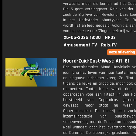
verwacht, maar die komen uit het Oost
Big 5 gaat verslaggever Rejo van der
zoek de Big Five van Flevoland. Deze kee
In het Harksteder shantykoor De Ra
wordt lief en leed gedeeld. Aaldrik is een
van het eerste uur: 'Zingen leek mij wel w
26-05-2026 18:30
NPO2
Amusement.TV
Reis.TV
Noord-Zuid-Oost-West: Afl. 81
Documentairemaker Maud Hawinkels vo
jaar lang het leven van haar tante Irene
de diagnose alzheimer kreeg. Ze filmt 
tijdens de leuke en grappige, maar ook de
momenten. Tante Irene wordt door
opgeroepen voor een rijtest. In Den Ha
borstbeeld van Copernicus jarenl
geweest, maar staat nu weer
Copernicusplein. Dit dankzij een zoe
inzamelingsactie van buurtbewo
samenwerking met de Poolse ambassade
Roel wandelt door het overstromingsg
de Dommel. De bloemrijke graslanden w