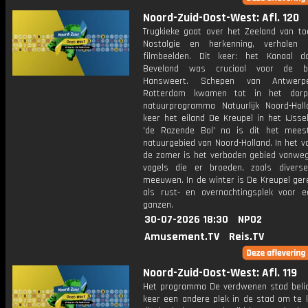
Noord-Zuid-Oost-West: Afl. 120
Trugkieke gaat over het Zeeland van to
Nostalgie en herkenning, verhalen
filmbeelden. Dit keer: het Kanaal d
Beveland was cruciaal voor de b
Hansweert. Schepen van Antwerp
Rotterdam kwamen tot in het dorp
natuurprogramma Natuurlijk Noord-Hol
keer het eiland De Kreupel in het IJsse
'de Razende Bol' na is dit het mee
natuurgebied van Noord-Holland. In het v
de zomer is het verboden gebied vanweg
vogels die er broeden, zoals divers
meeuwen. In de winter is De Kreupel ger
als rust- en overnachtingsplek voor 
ganzen.
30-07-2026 18:30
NPO2
Amusement.TV
Reis.TV
Noord-Zuid-Oost-West: Afl. 119
Het programma De verdwenen stad belic
keer een andere plek in de stad om te k