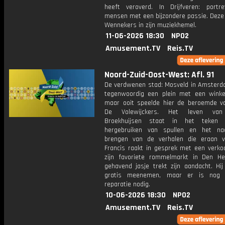
heeft veroverd. In Drijfveren: portr
mensen met een bijzondere passie. Deze 
Wennekers in zijn muziekhemel.
11-06-2026 18:30
NPO2
Amusement.TV
Reis.TV
Noord-Zuid-Oost-West: Afl. 91
De verdwenen stad: Mosveld in Amsterd
tegenwoordig een plein met een winke
maar ooit speelde hier de beroemde vo
De Volewijckers. Het leven van
Broekhuijsen staat in het teken
hergebruiken van spullen en het na
brengen van de verhalen die eraan va
Francis raakt in gesprek met een verko
zijn favoriete rommelmarkt in Den He
gehavend jasje trekt zijn aandacht. Hi
gratis meenemen, maar er is nog
reparatie nodig.
10-06-2026 18:30
NPO2
Amusement.TV
Reis.TV