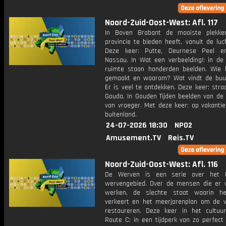
Noord-Zuid-Oost-West: Afl. 117
In Boven Brabant de mooiste plekke
provincie te bieden heeft, vanuit de luc
Deze keer: Putte, Deurnese Peel en
Nassau. In Wat een verbeelding!: in de
ruimte staan honderden beelden. Wie 
gemaakt en waarom? Wat vindt de buu
Er is veel te ontdekken. Deze keer: stra
Gouda. In Gouden Tijden beelden van de 
van vroeger. Met deze keer: op vakantie
buitenland.
24-07-2026 18:30
NPO2
Amusement.TV
Reis.TV
Noord-Zuid-Oost-West: Afl. 116
De Werven is een serie over het U
wervengebied. Over de mensen die er
werken, de slechte staat waarin he
verkeert en het meerjarenplan om de 
restaureren. Deze keer in het cultuu
Route C: in een tijdperk van zo perfect