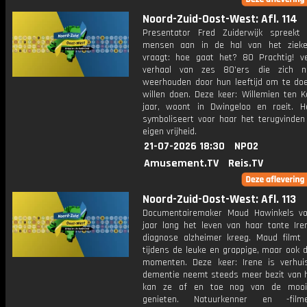
Noord-Zuid-Oost-West: Afl. 114
Presentator Fred Zuiderwijk spreekt
mensen aan in de hal van het zieke
vraagt: hoe gaat het? 80 Prachtig! ve
verhaal van zes 80'ers die zich ni
weerhouden door hun leeftijd om te do
willen doen. Deze keer: Willemien ten K
jaar, woont in Dwingeloo en roeit. H
symboliseert voor haar het terugvinden
eigen vrijheid.
21-07-2026 18:30
NPO2
Amusement.TV
Reis.TV
Noord-Zuid-Oost-West: Afl. 113
Documentairemaker Maud Hawinkels vo
jaar lang het leven van haar tante Ire
diagnose alzheimer kreeg. Maud filmt 
tijdens de leuke en grappige, maar ook de
momenten. Deze keer: Irene is verhu
dementie neemt steeds meer bezit van h
kan ze af en toe nog van de mooi
genieten. Natuurkenner en -fil