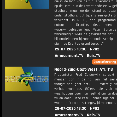
die in de loop van de tijd is veranderd. 
op de Dam is in de zeventiende eeuw ge
stadhuis, maar eerder stond op deze
ander stadhuis, dat tijdens een grote b
verwoest. In ROEG!, een programma
natuur in Drenthe, deze keer: 
waterwingebieden laat Peter Barteld
waterbedrijf WMD de gevarieerde natuur
hij ontdekt een bijzonder oude schelp -
die in de Drentse grond terecht?
29-07-2026 18:30
NPO2
Amusement.TV
Reis.TV
Noord-Zuid-Oost-West: Afl. 118
Presentator Fred Zuiderwijk spreekt
mensen aan in de hal van het zieke
vraagt: hoe gaat het? 80 Prachtig! ve
verhaal van zes 80'ers die zich ni
weerhouden door hun leeftijd om te do
willen doen. Deze keer: Jannes Tigelaar i
woont in Erica en is toegewijd molenaar.
28-07-2026 18:30
NPO2
Amusement.TV
Reis.TV