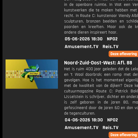
in de openbare ruimte. In Wat een Verb
kunstwerken die te maken hebben met
recht. In Route C: kunstenaar Wendy Alb
sculpturen, bronzen beelden en schilde
paarden en kreeften. Maar ook de k
andere dieren inspireert haar.
05-06-2026 18:30
NPO2
Amusement.TV
Reis.TV
Noord-Zuid-Oost-West: Afl. 88
Het is ruim 400 jaar geleden dat de Lekdij
en 't Waal doorbrak; een ramp met de
gevolgen. Hoe is het momenteel eigenlij
met de kwaliteit van de dijken? Deze ke
cultuurmagazine Route C: Patrick Bak
IJsselstein is schrijver, dichter en onderz
is zelf geboren in de jaren 80, ma
gefascineerd door de jaren 60 en dan vo
de tegenculturen.
04-06-2026 18:30
NPO2
Amusement.TV
Reis.TV