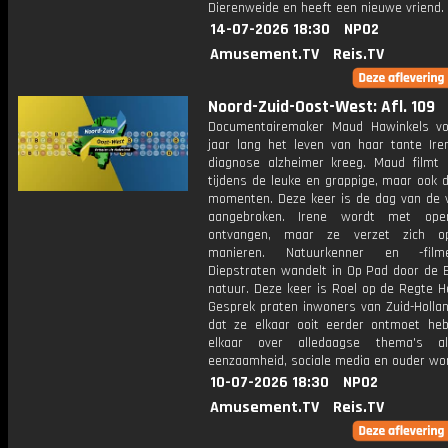
Dierenweide en heeft een nieuwe vriend.
14-07-2026 18:30
NPO2
Amusement.TV
Reis.TV
Noord-Zuid-Oost-West: Afl. 109
Documentairemaker Maud Hawinkels vo
jaar lang het leven van haar tante Ire
diagnose alzheimer kreeg. Maud filmt 
tijdens de leuke en grappige, maar ook de
momenten. Deze keer is de dag van de v
aangebroken. Irene wordt met op
ontvangen, maar ze verzet zich op 
manieren. Natuurkenner en -fil
Diepstraten wandelt in Op Pad door de 
natuur. Deze keer is Roel op de Regte He
Gesprek praten inwoners van Zuid-Hollan
dat ze elkaar ooit eerder ontmoet he
elkaar over alledaagse thema's al
eenzaamheid, sociale media en ouder wo
10-07-2026 18:30
NPO2
Amusement.TV
Reis.TV