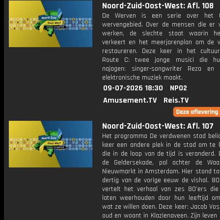
Noord-Zuid-Oost-West: Afl. 108
De Werven is een serie over het U
wervengebied. Over de mensen die er
werken, de slechte staat waarin he
verkeert en het meerjarenplan om de 
restaureren. Deze keer in het cultuu
Route C: twee jonge musici die h
najagen: singer-songwriter Reza en 
elektronische muziek maakt.
09-07-2026 18:30
NPO2
Amusement.TV
Reis.TV
Noord-Zuid-Oost-West: Afl. 107
Het programma De verdwenen stad belic
keer een andere plek in de stad om te k
die in de loop van de tijd is veranderd.
de Geldersekade, pal achter de Wa
Nieuwmarkt in Amsterdam. Hier stond tot
dertig van de vorige eeuw de vishal. 80
vertelt het verhaal van zes 80'ers die 
laten weerhouden door hun leeftijd o
wat ze willen doen. Deze keer: Jacob Vos 
oud en woont in Klazienaveen. Zijn leven