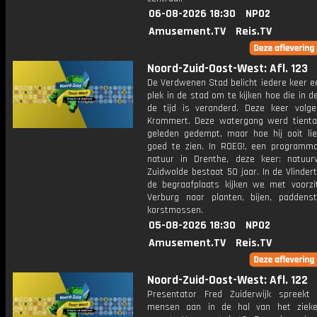
06-08-2026 18:30
NPO2
Amusement.TV
Reis.TV
Noord-Zuid-Oost-West: Afl. 123
De Verdwenen Stad belicht iedere keer e
plek in de stad om te kijken hoe die in d
de tijd is veranderd. Deze keer vol
Krommert. Deze watergang werd tiental
geleden gedempt, maar hoe hij ooit lie
goed te zien. In ROEG!, een programm
natuur in Drenthe, deze keer: natuurv
Zuidwolde bestaat 50 jaar. In de Vlinder
de begraafplaats kijken we met voorzi
Verburg naar planten, bijen, paddens
korstmossen.
05-08-2026 18:30
NPO2
Amusement.TV
Reis.TV
Noord-Zuid-Oost-West: Afl. 122
Presentator Fred Zuiderwijk spreekt
mensen aan in de hal van het zieke