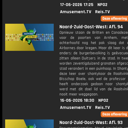
17-06-2026 17:25
NPO2
Amusement.TV
Reis.TV
Noord-Zuid-Oost-West: Afl. 94
Opnieuw staan de Britten en Canadeze
voor de poorten van Arnhem, me
achterhoofd nog het pak slaag dat 
Airbornes daar kregen. Maar dit keer is d
anders: de burgerbevolking is geëvacue
zitten alleen Duitsers in de stad. In twe
worden zeventigduizend granaten afgesc
stad verandert in een puinhoop. In Shant
deze keer over shantykoor de Raaitvink
Bisschop Boele, ook wel de professor
heeft onderzoek gedaan naar shantyk
werd met dit doel lid van de Raaitvin
nooit meer weggegaan.
16-06-2026 18:30
NPO2
Amusement.TV
Reis.TV
Noord-Zuid-Oost-West: Afl. 93