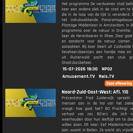
Het programma De verdwenen stad belic
keer een andere plek in de stad om te k
die in de loop van de tijd is veranderd.
het indrukwekkende Panoramagebou
Plantage Middenlaan in Amsterdam. In R
programma over de natuur in Drenthe,
keer de Herenboeren in Rhee. Daar gaat 
en aandacht voor de natuur samen m
aanpakken. Bij boer Geert uit Zuidwolde
lieveheersbeestjes een handje mee en 
uit Ruinerwold pacht een stuk g
Staatsbosbeheer.
15-07-2026 18:30
NPO2
Amusement.TV
Reis.TV
Noord-Zuid-Oost-West: Afl. 110
Presentator Fred Zuiderwijk spreekt
mensen aan in de hal van het zieke
vraagt: hoe gaat het? 80 Prachtig! ve
verhaal van zes 80'ers die zich ni
weerhouden door hun leeftijd om te do
willen doen. Dit keer: Eef Miedema-Hum
jaar, woont in Beilen. Ze werkt als vrijwil