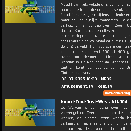
Maud Hawinkels volgde drie jaar lang het
haar tante Irene, die de diagnose alzhei
Maud filmt het gezin tijdens de leuke en
maar ook de pijnlijke momenten. De d
verhuizing is aangebroken. Zoon C
dochter Karen proberen alles zo soepel m
laten verlopen. In Route C: al 66 jaa
toneelvereniging Vol Moed de culturele li
dorp Zijderveld. Hun voorstellingen tre
zalen, met soms wel 300 of 400 ga
avond. Natuurkenner en -filmer Roel Di
wandelt in Op Pad door de Brabantse n
Dinther komt de legende van de Dr
Dinther tot leven.
03-07-2026 18:30
NPO2
Amusement.TV
Reis.TV
Noord-Zuid-Oost-West: Afl. 104
De Werven is een serie over het U
wervengebied. Over de mensen die er
werken, de slechte staat waarin he
verkeert en het meerjarenplan om de 
restaureren. Deze keer in het cultuu