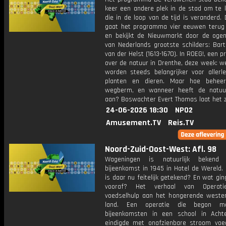
keer een andere plek in de stad om te k
die in de loop van de tijd is veranderd.
gaat het programma vier eeuwen terug i
en bekijkt de Nieuwmarkt door de oge
van Nederlands grootste schilders: Bar
van der Helst (1613-1670). In ROEG!, een
over de natuur in Drenthe, deze week: 
worden steeds belangrijker voor allerle
planten en dieren. Maar hoe beheer
wegberm, en wanneer heeft de natuu
aan? Boswachter Evert Thomas laat het z
24-06-2026 18:30
NPO2
Amusement.TV
Reis.TV
Noord-Zuid-Oost-West: Afl. 98
Wageningen is natuurlijk beken
bijeenkomst in 1945 in Hotel de Wereld.
is daar nu feitelijk getekend? En wat gi
vooraf? Het verhaal van Operati
voedselhulp aan het hongerende weste
land. Een operatie die begon m
bijeenkomsten in een school in Acht
eindigde met onafzienbare stroom voe