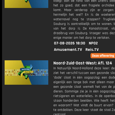
Roeg!: aan de rand van een Drents bee
het zo goed, dat een fragiele orchidee 
komt. Maar verderop zijn er zorgen
hermelijn het wel? En is de woekere
waternavel nog te stoppen? Trugkiek
Souburg is aantrekkelijk om te wonen. W
van het dorp is De Kanaalstraat, vl
draaibrug van Souburg. Vroeger was dez
enige manier om het dorp te verlaten.
07-08-2026 18:30
NPO2
Amusement.TV
Reis.TV
Noord-Zuid-Oost-West: Afl. 124
In Natuurlijk Noord-Holland deze keer: de
ziet het verschil tussen een gezonde sl
'dode' sloot in één oogopslag: een dode
eigenlijk een lange bak met alleen maar
een gezonde sloot wemelt het van de p
dieren. Sommige zie je in één oogopslag
rietsigaren en waterlelies. In de openb
staan honderden beelden. Wie heeft he
en waarom? Wat vindt de buurt ervan? E
te ontdekken. Deze keer staat de stad Z
centraal.