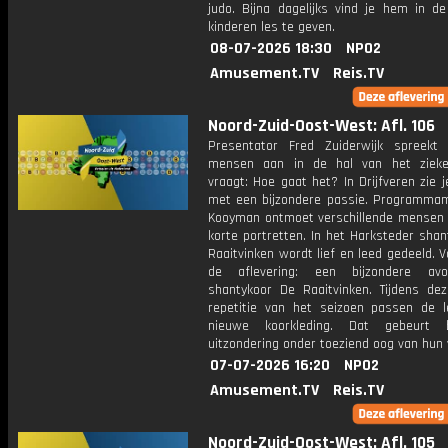
judo. Bijna dagelijks vind je hem in d
kinderen les te geven.
08-07-2026 18:30
NPO2
Amusement.TV
Reis.TV
Noord-Zuid-Oost-West: Afl. 106
Presentator Fred Zuiderwijk spreekt
mensen aan in de hal van het zieke
vraagt: Hoe gaat het? In Drijfveren zie
met een bijzondere passie. Programmam
Kooyman ontmoet verschillende mensen
korte portretten. In het Harksteder sha
Raaitvinken wordt lief en leed gedeeld. 
de aflevering: een bijzondere av
shantykoor De Raaitvinken. Tijdens dez
repetitie van het seizoen passen de 
nieuwe koorkleding. Dat gebeurt 
uitzondering onder toeziend oog van hun
07-07-2026 16:20
NPO2
Amusement.TV
Reis.TV
Noord-Zuid-Oost-West: Afl. 105