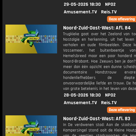
29-05-2026 18:30
NPO2
Amusement.TV
Reis.TV
Noord-Zuid-Oost-West: Afl. 84
Trugkieke gaat over het Zeeland van to
Nostalgie en herkenning, uit het leven
verhalen en oude filmbeelden. Deze k
Vossemeer, het buitenbeentje van
Hemelsbreed maar een paar honderd 
Noord-Brabant. Hoe Zeeuws ben je dan? 
meer dan één opzicht een dunne scheidsl
documentaire Hondstrouw ervar
hondenliefhebbers de diep
onvoorwaardelijke liefde en trouw. De h
van grote betekenis in het leven van dez
28-05-2026 18:30
NPO2
Amusement.TV
Reis.TV
Noord-Zuid-Oost-West: Afl. 83
In De verdwenen stad: Aan de stadska
Kampersingel stond ooit de Kleine Houtp
van de veertien stadspoorten die Haa