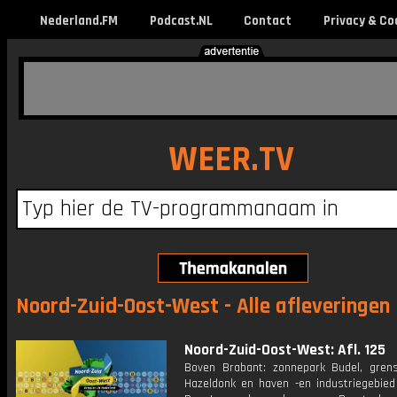
Nederland.FM
Podcast.NL
Contact
Privacy & Co
WEER.TV
Noord-Zuid-Oost-West - Alle afleveringen
Noord-Zuid-Oost-West: Afl. 125
Boven Brabant: zonnepark Budel, gren
Hazeldonk en haven -en industriegebied 