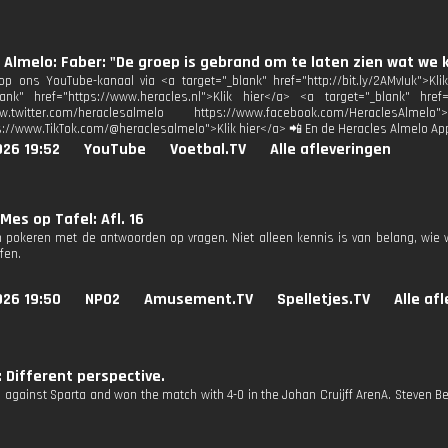
 Almelo: Faber: "De groep is gebrand om te laten zien wat we
p ons YouTube-kanaal via <a target="_blank" href="http://bit.ly/2AMvIuk">Kl
lank" href="https://www.heracles.nl">Klik hier</a> <a target="_blank" href
www.twitter.com/heraclesalmelo https://www.facebook.com/HeraclesAl
s://www.TikTok.com/@heraclesalmelo">Klik hier</a> 📲 En de Heracles Almelo Ap
026 19:52
YouTube
Voetbal.TV
Alle afleveringen
Mes op Tafel: Afl. 16
 pokeren met de antwoorden op vragen. Niet alleen kennis is van belang, wie 
fen.
026 19:50
NPO2
Amusement.TV
Spelletjes.TV
Alle af
: Different perspective.
d against Sparta and won the match with 4-0 in the Johan Cruijff ArenA. Steven 