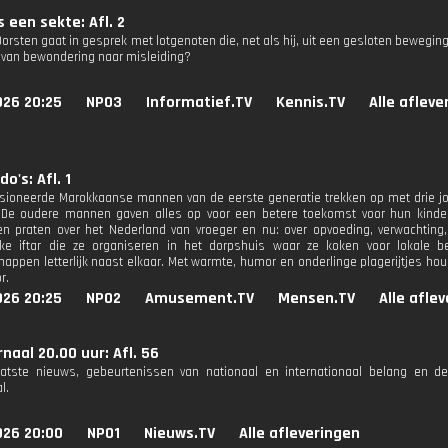
s een sekte: Afl. 2
Dorsten gaat in gesprek met lotgenoten die, net als hij, uit een gesloten bewegin
 van bewondering naar misleiding?
026 20:25
NPO3
Informatief.TV
Kennis.TV
Alle afleve
o's: Afl. 1
sioneerde Marokkaanse mannen van de eerste generatie trekken op met drie 
. De oudere mannen gaven alles op voor een betere toekomst voor hun kinde
en praten over het Nederland van vroeger en nu: over opvoeding, verwachting,
jke iftar die ze organiseren in het dorpshuis waar ze koken voor lokale b
ppen letterlijk naast elkaar. Met warmte, humor en onderlinge plagerijtjes h
r.
026 20:25
NPO2
Amusement.TV
Mensen.TV
Alle afle
naal 20.00 uur: Afl. 56
aatste nieuws, gebeurtenissen van nationaal en internationaal belang en d
l.
026 20:00
NPO1
Nieuws.TV
Alle afleveringen