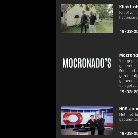
Klinkt al
Israel van 
het proces
19-03-2
Mocronad
Vier gepen
generatie
Friesland 
gezamenli
gemeenscha
spiegel voo
19-03-2
NOS Jour
Met het l
gebarentaa
19-03-2