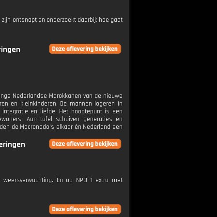
g zijn ontsnapt en onderzoekt daarbij: hoe gaat
ringen
jonge Nederlandse Marokkanen van de nieuwe
ren en kleinkinderen. De mannen logeren in
 integratie en liefde. Het hoogtepunt is een
ewoners. Aan tafel schuiven generaties en
ouden de Mocronado's elkaar én Nederland een
veringen
e weersverwachting. En op NPO 1 extra met