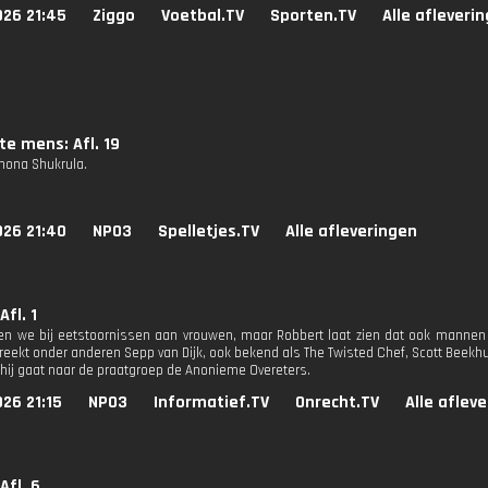
026 21:45
Ziggo
Voetbal.TV
Sporten.TV
Alle afleveri
te mens: Afl. 19
Shona Shukrula.
026 21:40
NPO3
Spelletjes.TV
Alle afleveringen
Afl. 1
n we bij eetstoornissen aan vrouwen, maar Robbert laat zien dat ook mannen
reekt onder anderen Sepp van Dijk, ook bekend als The Twisted Chef, Scott Beekhu
n hij gaat naar de praatgroep de Anonieme Overeters.
26 21:15
NPO3
Informatief.TV
Onrecht.TV
Alle aflev
Afl. 6