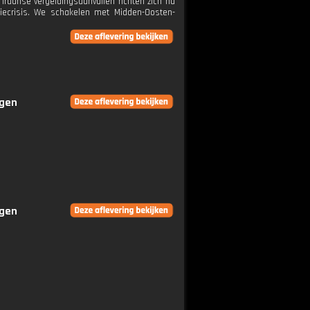
 Iraanse vergeldingsaanvallen richten zich nu
giecrisis. We schakelen met Midden-Oosten-
ngen
ngen