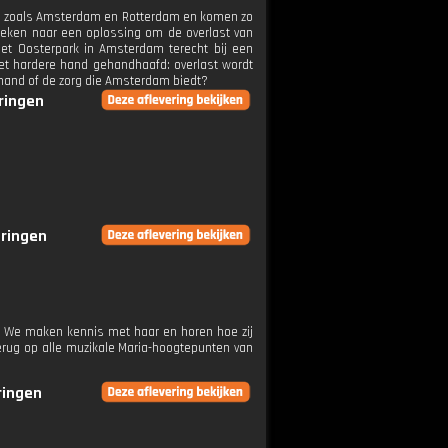
den zoals Amsterdam en Rotterdam en komen zo
zoeken naar een oplossing om de overlast van
het Oosterpark in Amsterdam terecht bij een
met hardere hand gehandhaafd: overlast wordt
hand of de zorg die Amsterdam biedt?
eringen
eringen
s. We maken kennis met haar en horen hoe zij
 terug op alle muzikale Maria-hoogtepunten van
ringen