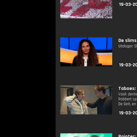
19-03-2
De slims
Uitdager: 
19-03-2
Taboes: 
Vaak denke
Robbert sp
De Geit, e
19-03-20
Pointer: 