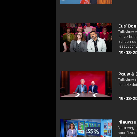
Eus' Boe
Talkshow v
en ze bes
Schoon del
leest voor 
19-03-2
Pauw & D
Talkshow o
actuele dui
19-03-2
Nieuwsuu
Verreweg d
voor Democr