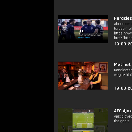
Heracles
Abonneer o
target="_b
https://
href="http
19-03-2
Met het 
Kandidaten
weg te bluf
19-03-2
AFC Ajax
Ajax playe
the goals!