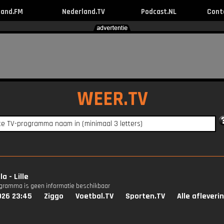
land.FM
Nederland.TV
Podcast.NL
Cont
WEER.TV
la - Lille
ogramma is geen informatie beschikbaar
026 23:45
Ziggo
Voetbal.TV
Sporten.TV
Alle afleveri