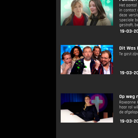
Het aantal
in contact
deze versl
speciale b
gestraft, 
19-03-20
Dit Was 
Te gast zi
19-03-2
Op weg n
Roxeanne H
haar rol wi
de afgelope
19-03-2