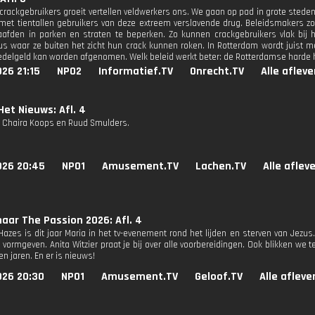
 crackgebruikers groeit vertellen veldwerkers ons. We gaan op pad in grote ste
 met tientallen gebruikers van deze extreem verslavende drug. Beleidsmakers 
aafden in parken en straten te beperken. Zo kunnen crackgebruikers vlak bij 
us waar ze buiten het zicht hun crack kunnen roken. In Rotterdam wordt juist 
bedelgeld kan worden afgenomen. Welk beleid werkt beter: de Rotterdamse harde 
26 21:15
NPO2
Informatief.TV
Onrecht.TV
Alle aflev
Het Nieuws: Afl. 4
jn Chaira Koops en Ruud Smulders.
026 20:45
NPO1
Amusement.TV
Lachen.TV
Alle aflev
aar The Passion 2026: Afl. 4
azes is dit jaar Maria in het tv-evenement rond het lijden en sterven van Jezu
l vormgeven. Anita Witzier praat je bij over alle voorbereidingen. Ook blikken we
n jaren. En er is nieuws!
026 20:30
NPO1
Amusement.TV
Geloof.TV
Alle afleve