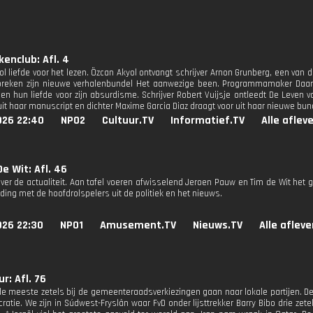
kenclub: Afl. 4
ol liefde voor het lezen. Özcan Akyol ontvangt schrijver Arnon Grunberg, een van
preken zijn nieuwe verhalenbundel Het aanwezige been. Programmamaker Daan
en hun liefde voor zijn absurdisme. Schrijver Robert Vuijsje ontleedt De Leven v
uit haar manuscript en dichter Maxime Garcia Diaz draagt voor uit haar nieuwe bun
026 22:40
NPO2
Cultuur.TV
Informatief.TV
Alle aflev
e Wit: Afl. 46
ver de actualiteit. Aan tafel voeren afwisselend Jeroen Pauw en Tim de Wit het g
ding met de hoofdrolspelers uit de politiek en het nieuws.
026 22:30
NPO1
Amusement.TV
Nieuws.TV
Alle aflev
r: Afl. 76
e meeste zetels bij de gemeenteraadsverkiezingen gaan naar lokale partijen. De g
atie. We zijn in Súdwest-Fryslân waar FvD onder lijsttrekker Barry Bibo drie zetel