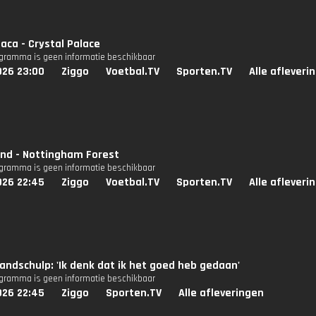
aca - Crystal Palace
ogramma is geen informatie beschikbaar
026 23:00
Ziggo
Voetbal.TV
Sporten.TV
Alle afleveri
and - Nottingham Forest
ogramma is geen informatie beschikbaar
026 22:45
Ziggo
Voetbal.TV
Sporten.TV
Alle afleveri
andschulp: 'Ik denk dat ik het goed heb gedaan'
ogramma is geen informatie beschikbaar
026 22:45
Ziggo
Sporten.TV
Alle afleveringen