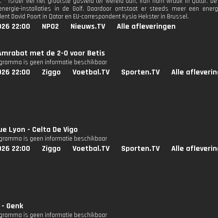
. * Israël viel het grootste gasveld ter wereld aan, Iran nam wraak in Qatar. De
energie-installaties in de Golf. Daardoor ontstaat er steeds meer een ener
ent David Poort in Qatar en EU-correspondent Kysia Hekster in Brussel.
026 22:00
NPO2
Nieuws.TV
Alle afleveringen
Amrabat met de 2-0 voor Betis
ogramma is geen informatie beschikbaar
026 22:00
Ziggo
Voetbal.TV
Sporten.TV
Alle afleveri
e Lyon - Celta De Vigo
ogramma is geen informatie beschikbaar
026 22:00
Ziggo
Voetbal.TV
Sporten.TV
Alle afleveri
 - Genk
ogramma is geen informatie beschikbaar