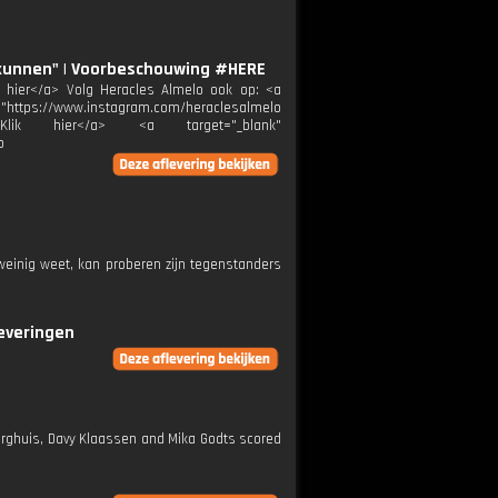
 kunnen" | Voorbeschouwing #HERE
ik hier</a> Volg Heracles Almelo ook op: <a
="https://www.instagram.com/heraclesalmelo
melo">Klik hier</a> <a target="_blank"
p
weinig weet, kan proberen zijn tegenstanders
leveringen
Berghuis, Davy Klaassen and Mika Godts scored