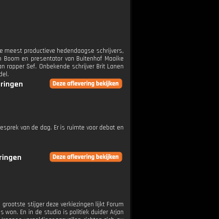
 de meest productieve hedendaagse schrijvers,
 Boom en presentator van Buitenhof Maaike
an rapper Sef. Onbekende schrijver Brit Lanen
del.
eringen
esprek van de dag. Er is ruimte voor debat en
eringen
rootste stijger deze verkiezingen lijkt Forum
s won. En in de studio is politiek duider Arjan