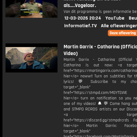
als….Vogelaar.
Van dit programma is geen informatie be
12-03-2026 20:24
YouTube
Beu
Informatief.TV
Alle afleveringe
Martin Garrix - Catharina (Officia
Video)
Martin Garrix - Catharina (Official
Catharina is out now: <a target=
href="https://martingarrix.com/catharina
hier</a> noww!! Turn on subtitles for th
lyrics! 💬 Subscribe to my cha
target="_blank"
href="https://stmpd.com/MGYTSWE a
hier</a> turn on notification so you n
one of my videos! 🔔 💬 Come hang ou
and STMPD RCRDS artists on our Discor
<a target="_bl
href="https://discord.gg/stmpdrcrds Fol
hier</a> Martin Garrix: Faceb
target="_blank"
href="http://facebook.com/MartinGarrix