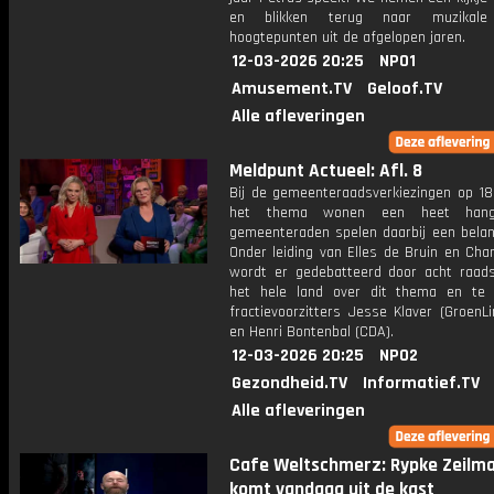
en blikken terug naar muzikale
hoogtepunten uit de afgelopen jaren.
12-03-2026 20:25
NPO1
Amusement.TV
Geloof.TV
Alle afleveringen
Meldpunt Actueel: Afl. 8
Bij de gemeenteraadsverkiezingen op 18
het thema wonen een heet hangi
gemeenteraden spelen daarbij een belang
Onder leiding van Elles de Bruin en Char
wordt er gedebatteerd door acht raads
het hele land over dit thema en te 
fractievoorzitters Jesse Klaver (GroenL
en Henri Bontenbal (CDA).
12-03-2026 20:25
NPO2
Gezondheid.TV
Informatief.TV
Alle afleveringen
Cafe Weltschmerz: Rypke Zeilm
komt vandaag uit de kast