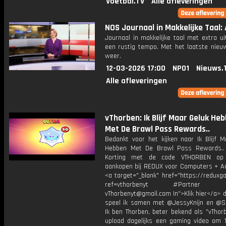
Voetbal.TV
Alle afleveringen
NOS Journaal in Makkelijke Taal: A
Journaal in makkelijke taal met extra ui
een rustig tempo. Met het laatste nieu
weer.
12-03-2026 17:00
NPO1
Nieuws.
Alle afleveringen
vThorben: Ik Blijf Maar Geluk He
Met De Brawl Pass Rewards..
Bedankt voor het kijken naar Ik Blijf M
Hebben Met De Brawl Pass Rewards..
Korting met de code VTHORBEN op
aankopen bij REDUX voor Computers + Ac
<a target="_blank" href="https://reduxg
ref=vthorbenyt #Partner Bu
vThorbenyt@gmail.com In">Klik hier</a> 
speel ik samen met @JessyKnijn en @Sa
Ik ben Thorben, beter bekend als "vThor
upload dagelijks een gaming video om 1