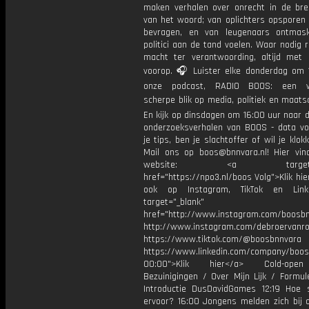
maken verhalen over onrecht in de bre
van het woord; van oplichters opsporen 
bevragen, en van leugenaars ontmas
politici aan de tand voelen. Waar nodig 
macht ter verantwoording, altijd met 
voorop. 🎧 Luister elke donderdag om 
onze podcast, RADIO BOOS: een we
scherpe blik op media, politiek en maatsch
En kijk op dinsdagen om 16:00 uur naar 
onderzoeksverhalen van BOOS - data vo
je tips, ben je slachtoffer of wil je klok
Mail ons op boos@bnnvara.nl! Hier vin
website: <a target="_
href="https://npo3.nl/boos Volg">Klik hi
ook op Instagram, TikTok en Link
target="_blank"
href="http://www.instagram.com/boosb
http://www.instagram.com/debroervanr
https://www.tiktok.com/@boosbnnvara
https://www.linkedin.com/company/boos
00:00">Klik hier</a> Cold-ope
Bezuinigingen / Over Mijn Lijk / Formul
Introductie DusDavidGames 12:19 Hoe 
ervoor? 16:00 Jongens melden zich bij 