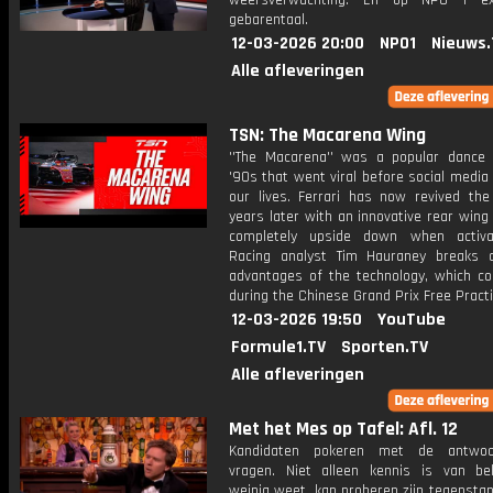
weersverwachting. En op NPO 1 e
gebarentaal.
12-03-2026 20:00
NPO1
Nieuws.
Alle afleveringen
TSN: The Macarena Wing
''The Macarena'' was a popular dance
'90s that went viral before social media
our lives. Ferrari has now revived th
years later with an innovative rear wing 
completely upside down when activa
Racing analyst Tim Hauraney breaks
advantages of the technology, which co
during the Chinese Grand Prix Free Practi
12-03-2026 19:50
YouTube
Formule1.TV
Sporten.TV
Alle afleveringen
Met het Mes op Tafel: Afl. 12
Kandidaten pokeren met de antwo
vragen. Niet alleen kennis is van be
weinig weet, kan proberen zijn tegensta