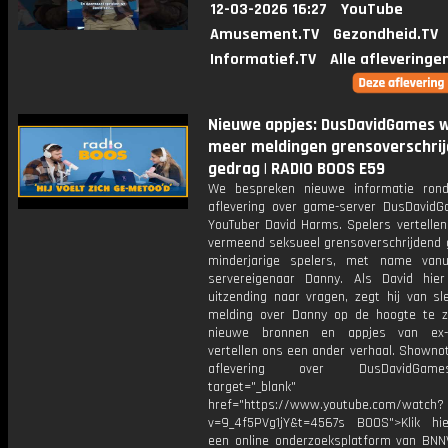
12-03-2026 16:27
YouTube
Amusement.TV
Gezondheid.TV
Informatief.TV
Alle afleveringe
Nieuwe appjes: DusDavidGames w
meer meldingen grensoverschri
gedrag | RADIO BOOS E59
We bespreken nieuwe informatie ron
aflevering over game-server DusDavid
YouTuber David Harms. Spelers vertellen
vermeend seksueel grensoverschrijdend g
minderjarige spelers, met name van
servereigenaar Danny. Als David hie
uitzending naar vragen, zegt hij van sl
melding over Danny op de hoogte te zi
nieuwe bronnen en appjes van ex-s
vertellen ons een ander verhaal. Showno
aflevering over DusDavidGa
target="_blank"
href="https://www.youtube.com/watch?
v=9_4f5PVg1jY&t=4567s BOOS">Klik hi
een online onderzoeksplatform van BNN