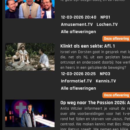
12-03-2026 20:40
NPO1
Amusement.TV
Lachen.TV
Alle afleveringen
Klinkt als een sekte: Afl. 1
Israel van Dorsten gaat in gesprek met 
die, net als hij, uit een gesloten bewe
ontsnapt en onderzoekt daarbij: hoe wer
en heers in een geïsoleerde beweging?
12-03-2026 20:25
NPO3
Informatief.TV
Kennis.TV
Alle afleveringen
Op weg naar The Passion 2026: Af
Anita Witzier informeert je vanuit de r
over alle voorbereidingen voor het tv-
rond het lijden en sterven van Jezus. Pe
centraal. We maken kennis met Bas Ragas
jaar Petrus speelt. We nemen een kijkje