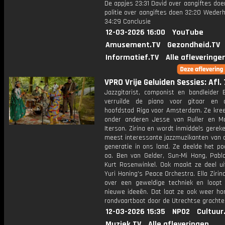
De appjes 23:31 David over aangiftes doe
politie over aangiftes doen 32:20 Weder
34:29 Conclusie
12-03-2026 16:00
YouTube
Amusement.TV
Gezondheid.TV
Informatief.TV
Alle afleveringe
VPRO Vrije Geluiden Sessies: Afl. 
Jazzgitarist, componist en bandleider E
verruilde de piano voor gitaar en 
hoofdstad Riga voor Amsterdam. Ze kree
onder anderen Jesse van Ruller en Ma
Iterson. Zirina en wordt inmiddels gerek
meest interessante jazzmuzikanten van 
generatie in ons land. Ze deelde het p
oa. Ben van Gelder, Sun-Mi Hong, Pabl
Kurt Rosenwinkel. Ook maakt ze deel ui
Yuri Honing's Peace Orchestra. Ella Zirin
over een geweldige techniek en loopt
nieuwe ideeën. Dat laat ze ook weer ho
rondvaartboot door de Utrechtse grachte
12-03-2026 15:35
NPO2
Cultuur
Muziek.TV
Alle afleveringen