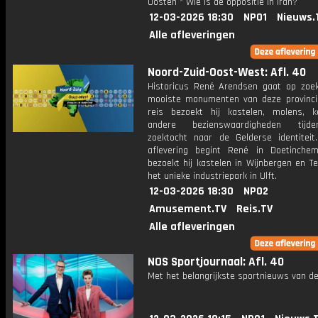
Oosten * Wie is de oppositie in Iran?
12-03-2026 18:30
NPO1
Nieuws.
Alle afleveringen
Noord-Zuid-Oost-West: Afl. 40
Historicus René Arendsen gaat op zoe
mooiste monumenten van deze provincie
reis bezoekt hij kastelen, molens, 
andere bezienswaardigheden tij
zoektocht naar de Gelderse identiteit
aflevering begint René in Doetinche
bezoekt hij kastelen in Wijnbergen en Te
het unieke industriepark in Ulft.
12-03-2026 18:30
NPO2
Amusement.TV
Reis.TV
Alle afleveringen
NOS Sportjournaal: Afl. 40
Met het belangrijkste sportnieuws van de