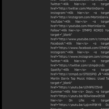
Twitter:">Klik hier</a> <a target=
href="http://twitter.com/MartinGarrix
Instagram:">Klik hier</a> <a target
href="http://instagram.com/MartinGarrix
YouTube:">Klik hier</a> <a target=
href="http://youtube.com/MartinGarrix
Follow">Klik hier</a> STMPD RCRDS Yo
target="_blank"
href="http://www.youtube.com/c/stmpd
Facebook:">Klik hier</a> <a target
href="https://www.facebook.com/STMP
Instagram:">Klik hier</a> <a target
href="https://www.instagram.com/stmp
Twitter:">Klik hier</a> <a target=
href="https://twitter.com/stmpdrcrds
Spotify:">Klik hier</a> <a target=
href="http://stmpd.co/ST50SPID 🎶">Klik
Martin Garrix Top Music Videos: Used To
target="_blank"
href="https://youtu.be/LEh9F67Z5n8
Summer">Klik hier</a> Days: <a target
href="https://youtu.be/8OwVaewDtS8 H
hier</a> On Life: <a target="
href="https://youtu.be/Lpjcm1F8tY8 Oce