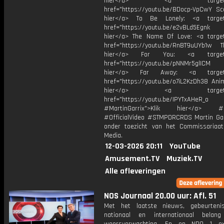
hier</a> <a target="_
href="https://youtu.be/BDocp-VpCwY Sca
hier</a> To Be Lonely: <a target=
href="https://youtu.be/e2vBLd5Egnk
hier</a> The Name Of Love: <a target
href="https://youtu.be/RnBT9uUYb1w Th
hier</a> For You: <a target="
href="https://youtu.be/pNNMr5glICM
hier</a> Far Away: <a target="
href="https://youtu.be/o7iL2KzDh38 Anim
hier</a> <a target="_
href="https://youtu.be/IPYTxAHeR_o
#MartinGarrix">Klik hier</a> #C
#OfficialVideo #STMPDRCRDS Martin Gar
onder toezicht van het Commissariaa
Media.
12-03-2026 20:11
YouTube
Amusement.TV
Muziek.TV
Alle afleveringen
NOS Journaal 20.00 uur: Afl. 51
Met het laatste nieuws, gebeurteni
nationaal en internationaal bela