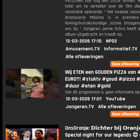
misschien ook nog een Oscar binnen. Hi
tafel om te vertellen over de film d
nominatie opleverde. * Het tweede seizo
dramaserie Máxima is in première
Koningshuisdeskundige Josine Droogend
ons bij. * Zangeres Janne Schra heeft 
album uitgebracht en treedt op.
12-03-2026 17:10
NPO2
Amusement.TV
Informatief.TV
Alle afleveringen
Wij ETEN een GOUDEN PIZZA van 
EURO?! #stuktv #goud #pizza #i
#duur #eten #gold
Van dit programma is geen informatie be
12-03-2026 17:01
YouTube
Jongeren.TV
Alle afleveringen
OnsOranje: 𝗗𝗶𝗰𝗵𝘁𝗲𝗿 𝗯𝗶𝗷 𝗢𝗿𝗮𝗻𝗷
Special night for our legends 😍