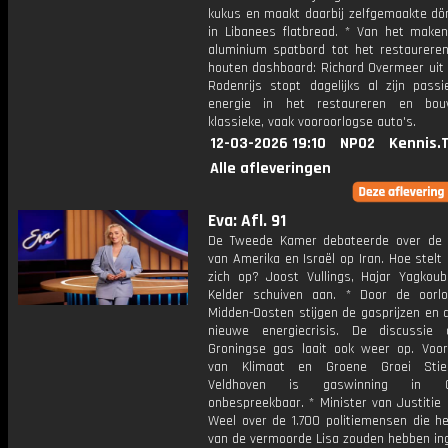
kukus en maakt daarbij zelfgemaakte dö
in Libanees flatbread. * Van het make
aluminium spatbord tot het restaurere
houten dashboard: Richard Overmeer uit 
Rodenrijs stopt dagelijks al zijn passi
energie in het restaureren en bo
klassieke, vaak vooroorlogse auto's.
12-03-2026 19:10
NPO2
Kennis.
Alle afleveringen
Eva: Afl. 91
De Tweede Kamer debateerde over de 
van Amerika en Israël op Iran. Hoe stel
zich op? Joost Vullings, Hajar Yagkoub
Kelder schuiven aan. * Door de oorl
Midden-Oosten stijgen de gasprijzen en 
nieuwe energiecrisis. De discussie
Groningse gas laait ook weer op. Voor
van Klimaat en Groene Groei Stie
Veldhoven is gaswinning in Gr
onbespreekbaar. * Minister van Justitie
Weel over de 1.700 politiemensen die he
van de vermoorde Lisa zouden hebben ing