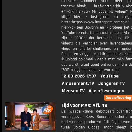
hier</a> Abonneer voor meer ple
target="_blank" href="http://bit.ly/Ab
♦">Klik hier</a> Mij dagelijks volgen?
kijkje hier: - Instagram: <a target
href="https://www.instagram.com/gio/
hier</a> ben Giovanni en ik probeer het 
YouTube te entertainen met video's! Al mi
zijn in 1080p, dat betekent dus HD! 
video's als verhalen over levensgebeur
vlogs en allerlei challenges en rando
Reizen en vloggen vind ik het leukste o
Ik upload ook veel video's met mijn fam
dat wordt altijd goed ontvangen. Om 
17:30 kan jij een video verwachten.
12-03-2026 17:37
YouTube
Amusement.TV
Jongeren.TV
Mensen.TV
Alle afleveringen
Tijd voor MAX: Afl. 49
De Tweede Kamer debatteert over Iran.
verslaggever Kees Boonman schuift 
Nederlandse producent Erik Glijnis won 
twee Golden Globes, maar sleept bi