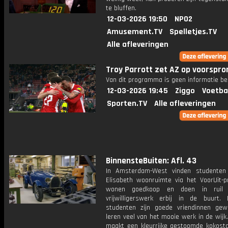
te bluffen.
12-03-2026 19:50
NPO2
Amusement.TV
Spelletjes.TV
Alle afleveringen
Troy Parrott zet AZ op voorspro
Van dit programma is geen informatie be
12-03-2026 19:45
Ziggo
Voetba
Sporten.TV
Alle afleveringen
BinnensteBuiten: Afl. 43
In Amsterdam-West vinden studenten
Elisabeth woonruimte via het VoorUit-pr
wonen goedkoop en doen in ruil 
vrijwilligerswerk erbij in de buurt
studenten zijn goede vriendinnen ge
leren veel van het mooie werk in de wijk
maakt een kleurrijke gestoomde kokostaa