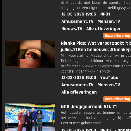
blijkt dat dit niet klopt: de agenten ha
toegang tot een algemeen meldingssyst
12-03-2026 19:05
NPO1
Amusement.TV
Mensen.TV
Nieuws.TV
Alle afleveringen
Nienke Plas: Wat veroorzaakt 't b
jullie..?! Ben benieuwd. #Nienkep
Mijn voorstelling 'Medeplichtig', wil je daa
Tickets zijn beschikbaar via: <a target
href="https://www.nienkeplas.com/theat
voorstellingen/">Klik hier</a>
12-03-2026 19:00
YouTube
Amusement.TV
Mensen.TV
Alle afleveringen
NOS Jeugdjournaal: Afl. 71
Het laatste nieuws uit binnen- en buit
het weer, speciaal voor de jonge kijker.
1 extra met gebarentaal.
12-03-2026 19:00
NPO3
Jonger