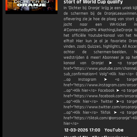
start of World Cup qualify
In 'Dichter bij Oranje' krijg je een uniek ki
de schermen bij de OranjeLeeuwinnen
aflevering zie je hoe de ploeg van start 
jacht naar een WK-ticket i
#ConnectedbyKPN #NothingLikeOranje 
het officiële Youtube-kanaal van het N
elftal! Hier kun je al je favoriete Ora
vinden, zoals Quizzes, highlights, All Acce
achter de schermen-beelden, his
wedstrijden & meer! Abonneer je op he
kanaal van Oranje! ➤ <a target=
href="https://www.youtube.com/chann
sub_confirmation=1 Volg">Klik hier</a> 
...op Instagram ➤ <a target="
href="https://www.instagram.com/onsor
...op">Klik hier</a> Facebook ➤ <a targe
href="https://www.facebook.com/onsora
...op">Klik hier</a> Twitter ➤<a target
href="https://www.twitter.com/onsoranj
...op">Klik hier</a> TikTok ➤ <a target
href="https://tiktok.com/@onsoranje">Kli
hier</a>
12-03-2026 17:00
YouTube