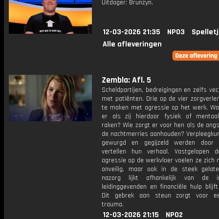
Uitdager: Brunzyn.
12-03-2026 21:35
NPO3
Spellet
Alle afleveringen
Zembla: Afl. 5
Scheldpartijen, bedreigingen en zelfs vec
met patiënten. Drie op de vier zorgverlen
te maken met agressie op het werk. Wa
er als zij hierdoor fysiek of menta
raken? Wie zorgt er voor hen als de angst
de nachtmerries aanhouden? Verpleegkun
gewurgd en gegijzeld werden door p
vertellen hun verhaal. Vastgelopen 
agressie op de werkvloer voelen ze zich n
onveilig, maar ook in de steek gelat
nazorg lijkt afhankelijk van de in
leidinggevenden en financiële hulp blijft
Dit gebrek aan steun zorgt voor e
trauma.
12-03-2026 21:15
NPO2