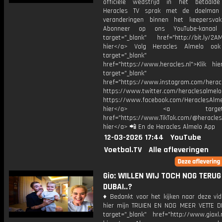
officiële wedstrijd in het betaalde
Heracles TV sprak met de doelman
veranderingen binnen het keepersva
Abonneer op ons YouTube-kanaal
target="_blank" href="http://bit.ly/2AM
hier</a> Volg Heracles Almelo oo
target="_blank"
href="https://www.heracles.nl">Klik hi
target="_blank"
href="https://www.instagram.com/herac
https://www.twitter.com/heraclesalmelo
https://www.facebook.com/HeraclesAlmel
hier</a> <a target="_
href="https://www.TikTok.com/@heracles
hier</a> 📲 En de Heracles Almelo App
12-03-2026 17:44
YouTube
Voetbal.TV
Alle afleveringen
Gio: WILLEN WIJ TOCH NOG TERU
DUBAI..?
♦ Bedankt voor het kijken naar deze vid
hier mijn TRUIEN EN NOG MEER VETTE D
target="_blank" href="http://www.gioxl.