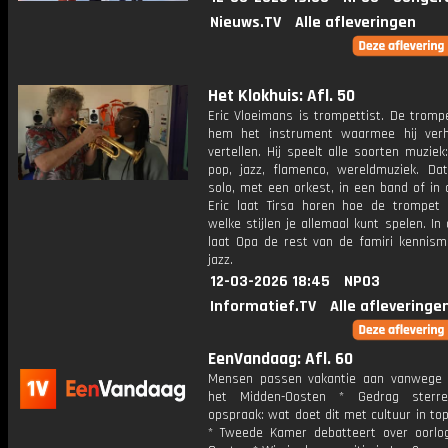
Nieuws.TV
Alle afleveringen
Het Klokhuis: Afl. 50
Eric Vloeimans is trompettist. De tromp
hem het instrument waarmee hij ver
vertellen. Hij speelt alle soorten muziek:
pop, jazz, flamenco, wereldmuziek. Dat
solo, met een orkest, in een band of in 
Eric laat Tirsa horen hoe de trompet
welke stijlen je allemaal kunt spelen. In
laat Opa de rest van de famiri kennis
jazz.
12-03-2026 18:45
NPO3
Informatief.TV
Alle afleveringe
EenVandaag: Afl. 60
Mensen passen vakantie aan vanwege 
het Midden-Oosten * Gedrag sterre
opspraak: wat doet dit met cultuur in t
* Tweede Kamer debatteert over oorlo