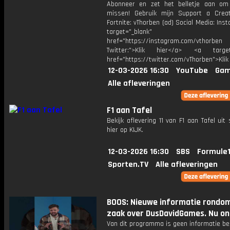
Abonneer en zet het belletje aan om
missen! Gebruik mijn Support a Crea
Fortnite: vThorben (ad) Social Media: Ins
target="_blank"
href="https://instagram.com/vthorben
Twitter:">Klik hier</a> <a target=
href="https://twitter.com/vThorben">Klik
12-03-2026 16:30
YouTube
Gam
Alle afleveringen
F1 aan Tafel
Bekijk aflevering 11 van F1 aan Tafel uit
hier op KIJK.
12-03-2026 16:30
SBS
Formule1
Sporten.TV
Alle afleveringen
BOOS: Nieuwe informatie rondo
zaak over DusDavidGames. Nu onl
Van dit programma is geen informatie be