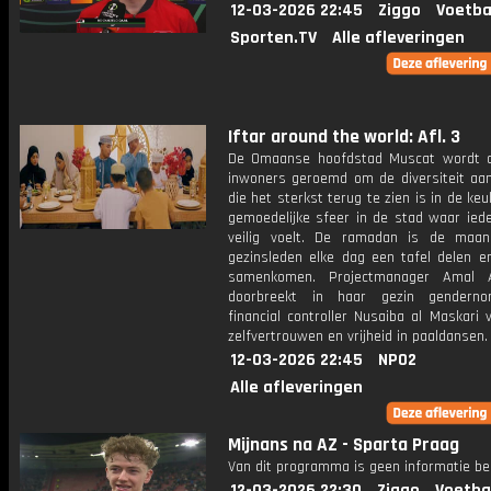
12-03-2026 22:45
Ziggo
Voetba
Sporten.TV
Alle afleveringen
Iftar around the world: Afl. 3
De Omaanse hoofdstad Muscat wordt 
inwoners geroemd om de diversiteit aan
die het sterkst terug te zien is in de ke
gemoedelijke sfeer in de stad waar iede
veilig voelt. De ramadan is de maa
gezinsleden elke dag een tafel delen en
samenkomen. Projectmanager Amal A
doorbreekt in haar gezin gendern
financial controller Nusaiba al Maskari 
zelfvertrouwen en vrijheid in paaldansen.
12-03-2026 22:45
NPO2
Alle afleveringen
Mijnans na AZ - Sparta Praag
Van dit programma is geen informatie be
12-03-2026 22:30
Ziggo
Voetba