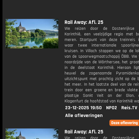
Rail Away: Afl. 25
We reizen door de Oostenrijkse d
Karinthië, een veelzijdige regio met 
meren. Startpunt van deze treinreis is
waar twee internationale spoorlijn
kruisen. In Villach stappen we op de lo
van de spoorwegmaatschappij ÖBB. We 
noordzijde van de Wörthersee, het groo
in de deelstaat Karinthië. Hieraan li
heuvel de zogenaamde Pyramidenko
uitzichtspunt met prachtig zicht op de 
het meer. In het laatste deel van de re
trein door een groene en brede vlakte
plaatsje Sankt Veit an der Glan, 
Klagenfurt de hoofdstad van Karinthië wa
23-12-2025 19:50
NPO2
Reis.TV
Alle afleveringen
Rail Away: Afl. 25
We reizen door de Oostenrijkse d