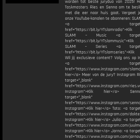
worden tot beste juryduo van 2025! H
Taskmasters Ries en Senna om te besl
met die eer naar huis gaat. Vergeet j
onze YouTube-kanalen te abonneren: SLAM
<a target="_bl
href="https://bit.ly/YTslamradio">Klik
SLAM! – Music <a target="_
href="https://bit.ly/YTslammusic">Klik
SLAM! – Series <a target="
href="https://bit.ly/YTslamseries">Klik
Wil jij exclusieve content? Volg ons op 
<a target="_bl
href="https://www.instagram.com/slamoff
hier</a> Meer van de jury? Instagram Ri
target="_blank"
href="https://www.instagram.com/ries.v
Instagram">Klik hier</a> Se
target="_blank"
href="https://www.instagram.com/senna
Instagram">Klik hier</a> Toto: <a targe
href="https://www.instagram.com/dokte
Instagram">Klik hier</a> Julia: <a targe
href="https://www.instagram.com/juulm
Instagram">Klik hier</a> Jarno: <a targe
href="https://www.instagram.com/jarno