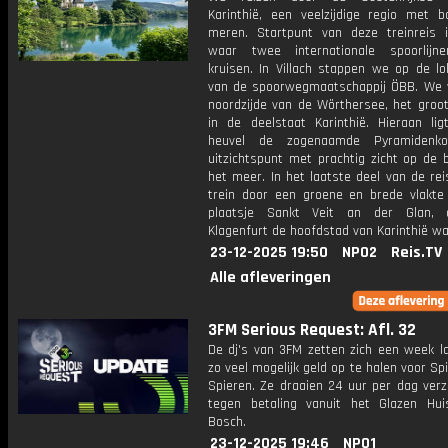
Karinthië, een veelzijdige regio met 
meren. Startpunt van deze treinreis is
waar twee internationale spoorlijn
kruisen. In Villach stappen we op de lo
van de spoorwegmaatschappij ÖBB. We 
noordzijde van de Wörthersee, het groo
in de deelstaat Karinthië. Hieraan li
heuvel de zogenaamde Pyramidenko
uitzichtspunt met prachtig zicht op de 
het meer. In het laatste deel van de re
trein door een groene en brede vlakte
plaatsje Sankt Veit an der Glan, 
Klagenfurt de hoofdstad van Karinthië wa
23-12-2025 19:50
NPO2
Reis.TV
Alle afleveringen
3FM Serious Request: Afl. 32
De dj's van 3FM zetten zich een week l
zo veel mogelijk geld op te halen voor Sp
Spieren. Ze draaien 24 uur per dag verz
tegen betaling vanuit het Glazen Hu
Bosch.
23-12-2025 19:46
NPO1