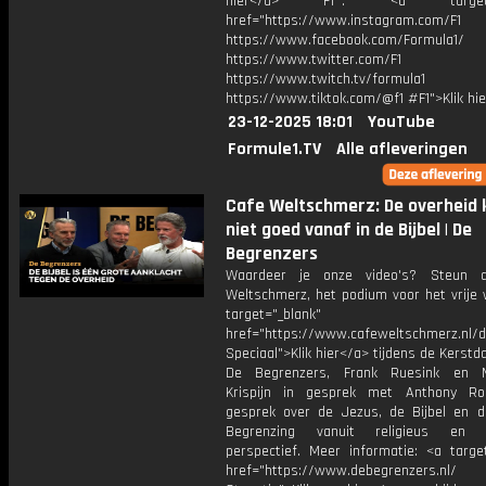
hier</a> F1®: <a target="_
href="https://www.instagram.com/F1
https://www.facebook.com/Formula1/
https://www.twitter.com/F1
https://www.twitch.tv/formula1
https://www.tiktok.com/@f1 #F1">Klik hi
23-12-2025 18:01
YouTube
Formule1.TV
Alle afleveringen
Cafe Weltschmerz: De overheid 
niet goed vanaf in de Bijbel | De
Begrenzers
Waardeer je onze video's? Steun 
Weltschmerz, het podium voor het vrije 
target="_blank"
href="https://www.cafeweltschmerz.nl/
Speciaal">Klik hier</a> tijdens de Kerst
De Begrenzers, Frank Ruesink en M
Krispijn in gesprek met Anthony Ro
gesprek over de Jezus, de Bijbel en d
Begrenzing vanuit religieus en sp
perspectief. Meer informatie: <a target
href="https://www.debegrenzers.nl/