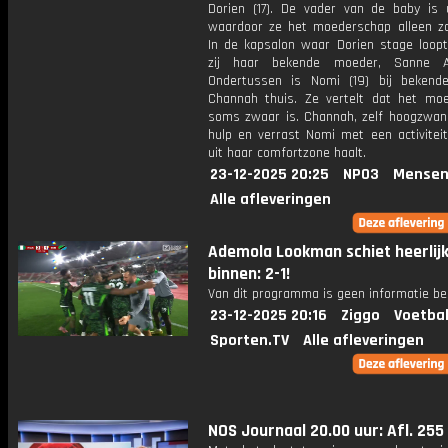
Dorien (17). De vader van de baby is u
waardoor ze het moederschap alleen za
In de kapsalon waar Dorien stage loop
zij haar bekende moeder, Sanne A
Ondertussen is Nomi (19) bij beken
Channah thuis. Ze vertelt dat het mo
soms zwaar is. Channah, zelf hoogzwang
hulp en verrast Nomi met een activiteit
uit haar comfortzone haalt.
23-12-2025 20:25
NPO3
Mensen
Alle afleveringen
Ademola Lookman schiet heerlij
binnen: 2-1!
Van dit programma is geen informatie be
23-12-2025 20:16
Ziggo
Voetbal
Sporten.TV
Alle afleveringen
NOS Journaal 20.00 uur: Afl. 255