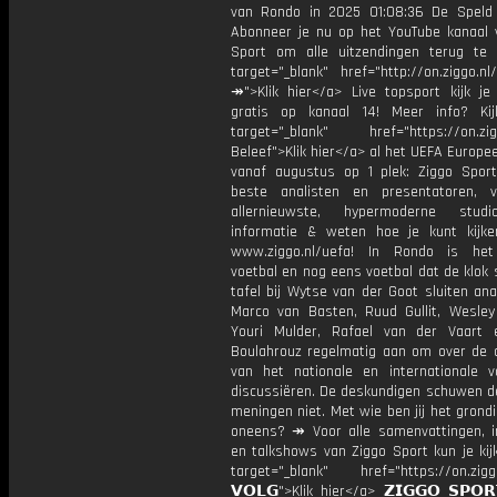
van Rondo in 2025 01:08:36 De Spel
Abonneer je nu op het YouTube kanaal 
Sport om alle uitzendingen terug te 
target="_blank" href="http://on.ziggo.n
↠">Klik hier</a> Live topsport kijk je 
gratis op kanaal 14! Meer info? Ki
target="_blank" href="https://on.zigg
Beleef">Klik hier</a> al het UEFA Europe
vanaf augustus op 1 plek: Ziggo Spor
beste analisten en presentatoren, 
allernieuwste, hypermoderne stud
informatie & weten hoe je kunt kijk
www.ziggo.nl/uefa! In Rondo is het
voetbal en nog eens voetbal dat de klok 
tafel bij Wytse van der Goot sluiten ana
Marco van Basten, Ruud Gullit, Wesley 
Youri Mulder, Rafael van der Vaart 
Boulahrouz regelmatig aan om over de ac
van het nationale en internationale v
discussiëren. De deskundigen schuwen d
meningen niet. Met wie ben jij het grond
oneens? ↠ Voor alle samenvattingen, i
en talkshows van Ziggo Sport kun je kij
target="_blank" href="https://on.ziggo
𝗩𝗢𝗟𝗚">Klik hier</a> 𝗭𝗜𝗚𝗚𝗢 𝗦𝗣𝗢