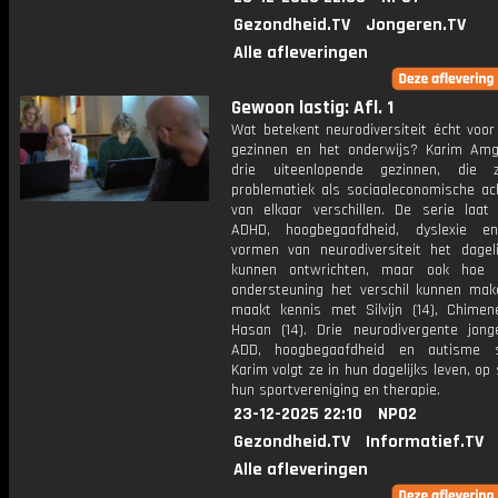
Gezondheid.TV
Jongeren.TV
Alle afleveringen
Gewoon lastig: Afl. 1
Wat betekent neurodiversiteit écht voor
gezinnen en het onderwijs? Karim Amg
drie uiteenlopende gezinnen, die 
problematiek als sociaaleconomische ac
van elkaar verschillen. De serie laat
ADHD, hoogbegaafdheid, dyslexie e
vormen van neurodiversiteit het dageli
kunnen ontwrichten, maar ook hoe 
ondersteuning het verschil kunnen mak
maakt kennis met Silvijn (14), Chimen
Hasan (14). Drie neurodivergente jon
ADD, hoogbegaafdheid en autisme s
Karim volgt ze in hun dagelijks leven, op s
hun sportvereniging en therapie.
23-12-2025 22:10
NPO2
Gezondheid.TV
Informatief.TV
Alle afleveringen