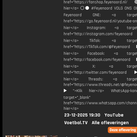
href="https://fanshop.feyenoord.nl/
hier</a> ⚪️⚫ #Feyenoord VOLG ONS OO
Feyenoord ONE: <a target="
href="https://go.feyenoord.nl/youtube-on
hier</a> Instagram: <a target=
href="http://instagram.com/feyenoord
hier</a> TikTok: <a target="
href="https://TikTok.com/@Feyenoord
hier</a> Facebook: <a target="
href="http://facebook.com/feyenoord
hier</a> X: <a target="_
href="http://twitter.com/feyenoord
hier</a> Threads: <a target="
href="https://www.threads.net/@feyeno
▶️">Klik hier</a> WhatsApp-kan
target="_blank"
href="https://www.whatsapp.com/chann
hier</a>
23-12-2025 19:30
YouTube
Voetbal.TV
Alle afleveringen