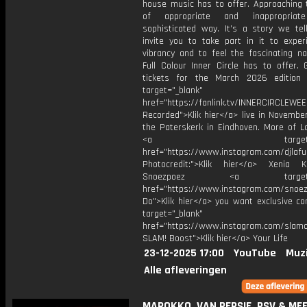
house music has to offer. Approaching t
of appropriate and inappropria
sophisticated way. It’s a story we te
invite you to take part in it to exper
vibrancy and to feel the fascinating na
Full Colour Inner Circle has to offer. 
tickets for the March 2026 edition
target="_blank"
href="https://fanlink.tv/INNERCIRCLEWE
Recorded">Klik hier</a> live in Novembe
the Paterskerk in Eindhoven. More of L
<a target="_bl
href="https://www.instagram.com/djlafu
Photocredit:">Klik hier</a> Xenia 
Snoezpoez <a target="_
href="https://www.instagram.com/snoe
Do">Klik hier</a> you want exclusive co
target="_blank"
href="https://www.instagram.com/slamof
SLAM! Boost">Klik hier</a> Your Life
23-12-2025 17:00
YouTube
Muz
Alle afleveringen
MAROKKO, VAN PERSIE, PSV & MEE