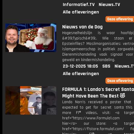
Informatief.TV
Nieuws.TV
Alle afleveringen
Nieuws van de Dag
Hogesnelheidslijn is waar hoofdpij
&#39;Typisch&#39;. Wie staan e
Epsteinfiles? Moslimorganisaties: vertr
islamgemeenschap in politiek zorgwekk
Dierenmishandeling vaak signaal voor 
geweld en kindermishandeling.
23-12-2025 18:05
SBS
Nieuws.T
Alle afleveringen
FORMULA 1: Lando's Secret Santa
Might Have Been The Best 🤣
Lando Norris received a poster that
expected to get for secret santa this 
more F1® videos, visit: <a target=
href="https://www.Formula1.com Vis
hier</a> our store: <a target=
href="https://f1store.formula1.com/ Fol