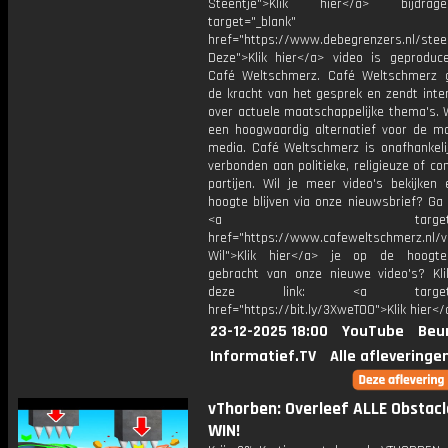
Steentje">Klik hier</a> bijdra
target="_blank"
href="https://www.debegrenzers.nl/stee
Deze">Klik hier</a> video is geproduc
Café Weltschmerz. Café Weltschmerz g
de kracht van het gesprek en zendt inte
over actuele maatschappelijke thema's. 
een hoogwaardig alternatief voor de m
media. Café Weltschmerz is onafhankelij
verbonden aan politieke, religieuze of c
partijen. Wil je meer video's bekijken
hoogte blijven via onze nieuwsbrief? Ga
<a target="_bl
href="https://www.cafeweltschmerz.nl/v
Wil">Klik hier</a> je op de hoogt
gebracht van onze nieuwe video's? Kl
deze link: <a target="_
href="https://bit.ly/3XweTO0">Klik hier</
23-12-2025 18:00
YouTube
Beu
Informatief.TV
Alle afleveringe
vThorben: Overleef ALLE Obstacl
WIN!