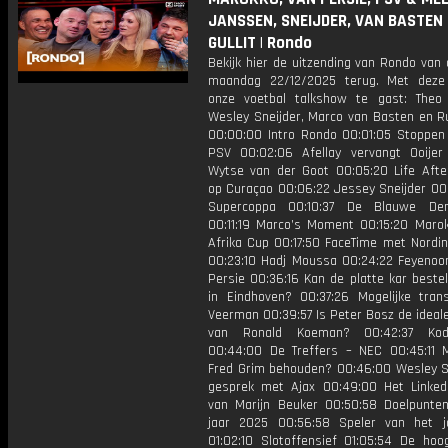
JANSSEN, SNEIJDER, VAN BASTEN
GULLIT | Rondo
Bekijk hier de uitzending van Rondo van
maandag 22/12/2025 terug. Met deze
onze voetbal talkshow te gast: Theo
Wesley Sneijder, Marco van Basten en Ru
00:00:00 Intro Rondo 00:01:05 Stoppen O
PSV 00:02:06 Afellay vervangt Ooijer
Wytse van der Goot 00:05:20 Life After
op Curaçao 00:06:22 Jessey Sneijder 00
Supercoppa 00:10:37 De Blauwe Den
00:11:19 Marco’s Moment 00:15:20 Maro
Afrika Cup 00:17:50 FaceTime met Nordi
00:23:10 Hadj Moussa 00:24:22 Feyenoo
Persie 00:36:16 Kan de platte kar beste
in Eindhoven? 00:37:26 Mogelijke tran
Veerman 00:39:57 Is Peter Bosz de ideal
van Ronald Koeman? 00:42:37 Ko
00:44:00 De Treffers – NEC 00:45:11 
Fred Grim behouden? 00:46:00 Wesley Sn
gesprek met Ajax 00:49:00 Het LinkedI
van Marijn Beuker 00:50:58 Doelpunte
jaar 2025 00:56:58 Speler van het 
01:02:10 Slotoffensief 01:05:54 De hoo