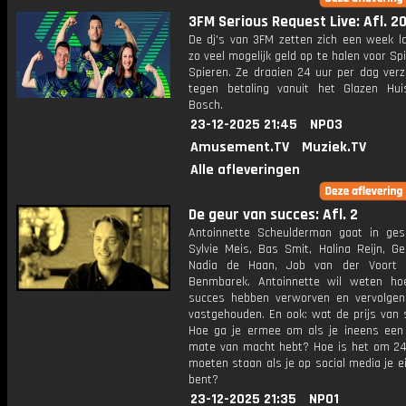
3FM Serious Request Live: Afl. 2
De dj's van 3FM zetten zich een week l
zo veel mogelijk geld op te halen voor Sp
Spieren. Ze draaien 24 uur per dag verz
tegen betaling vanuit het Glazen Hu
Bosch.
23-12-2025 21:45
NPO3
Amusement.TV
Muziek.TV
Alle afleveringen
De geur van succes: Afl. 2
Antoinnette Scheulderman gaat in ge
Sylvie Meis, Bas Smit, Halina Reijn, Ge
Nadia de Haan, Job van der Voort 
Benmbarek. Antoinnette wil weten h
succes hebben verworven en vervolge
vastgehouden. En ook: wat de prijs van 
Hoe ga je ermee om als je ineens een
mate van macht hebt? Hoe is het om 24
moeten staan als je op social media je 
bent?
23-12-2025 21:35
NPO1