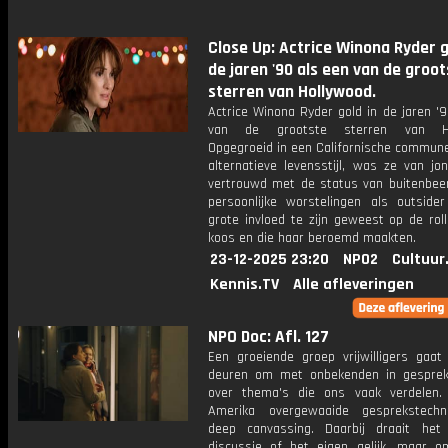
Close Up: Actrice Winona Ryder g
de jaren '90 als een van de groo
sterren van Hollywood.
Actrice Winona Ryder gold in de jaren '
van de grootste sterren van Ho
Opgegroeid in een Californische commun
alternatieve levensstijl, was ze van jo
vertrouwd met de status van buitenbeen
persoonlijke worstelingen als outsider
grote invloed te zijn geweest op de rol
koos en die haar beroemd maakten.
23-12-2025 23:20
NPO2
Cultuur
Kennis.TV
Alle afleveringen
NPO Doc: Afl. 127
Een groeiende groep vrijwilligers gaat
deuren om met onbekenden in gespre
over thema's die ons vaak verdelen.
Amerika overgewaaide gesprekstechn
deep canvassing. Daarbij draait he
discussie of het eigen gelijk, maar o