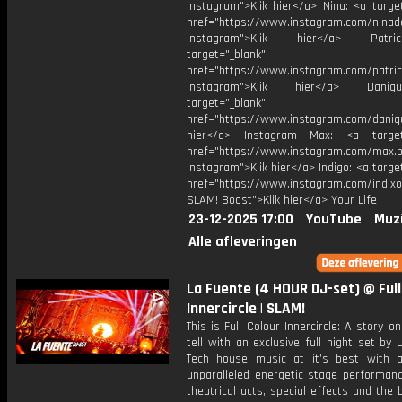
Instagram">Klik hier</a> Nina: <a targe
href="https://www.instagram.com/ninad
Instagram">Klik hier</a> Patr
target="_blank"
href="https://www.instagram.com/patri
Instagram">Klik hier</a> Dani
target="_blank"
href="https://www.instagram.com/daniq
hier</a> Instagram Max: <a target=
href="https://www.instagram.com/max.b
Instagram">Klik hier</a> Indigo: <a targe
href="https://www.instagram.com/indixo
SLAM! Boost">Klik hier</a> Your Life
23-12-2025 17:00
YouTube
Muz
Alle afleveringen
La Fuente (4 HOUR DJ-set) @ Full
Innercircle | SLAM!
This is Full Colour Innercircle: A story o
tell with an exclusive full night set by 
Tech house music at it’s best with a 
unparalleled energetic stage performanc
theatrical acts, special effects and the 