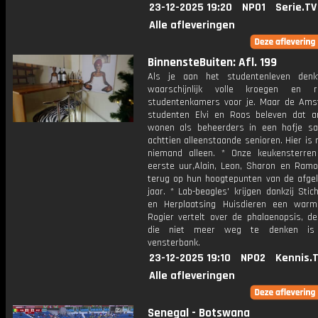
23-12-2025 19:20
NPO1
Serie.TV
Alle afleveringen
BinnensteBuiten: Afl. 199
Als je aan het studentenleven denk
waarschijnlijk volle kroegen en r
studentenkamers voor je. Maar de Am
studenten Elvi en Roos beleven dat an
wonen als beheerders in een hofje 
achttien alleenstaande senioren. Hier is
niemand alleen. * Onze keukensterre
eerste uur,Alain, Leon, Sharon en Ramon
terug op hun hoogtepunten van de afgel
jaar. * Lab-beagles' krijgen dankzij Stic
en Herplaatsing Huisdieren een warm
Rogier vertelt over de phalaenopsis, de
die niet meer weg te denken is
vensterbank.
23-12-2025 19:10
NPO2
Kennis.
Alle afleveringen
Senegal - Botswana