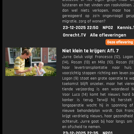
luisteren en het vinden van raakvlakken
dan wel niets verkopen, maar hoe 
gereageerd op zo'n ongevraagd gesp
migratie, zorg of wonen?
23-12-2025 22:50
NPO2
Kennis.
Onrecht.TV
Alle afleveringen
Niet klein te krijgen: Afl. 7
Jurre Geluk volgt Francesca (12), Logan
(14), Rosan (13) en Mila (10). Rosan (1
haar levertransplantatie naar hui
voorzichtig stappen richting een leven zo
Logan (9) staat een grote operatie te w
toekomst blijft onzeker, maar het viere
tiende verjaardag is een waardevol lic
Voor Luca (14) komt het nieuws hard b
kanker is terug. Terwijl hij herstelt
longoperatie wacht hij in spanning a
nieuwe behandelplan wordt. Ook Franc
krijgt verdrietig nieuws, haar gezondheid
achteruit. Jurre gaat bij haar langs om
en afscheid te nemen.
23-12-2025 22:35
NPO1