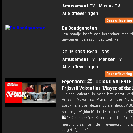
Amusement.TV
Muziek.TV
Alle afleveringen
De Bondgenoten
Een bondje heeft een kerstdiner met zij
gewonnen. De rest moet toekijken.
23-12-2025 19:33
SBS
Amusement.TV
Mensen.TV
Alle afleveringen
Feyenoord: 👏 LUCIANO VALENTE:
Prijsvrij Vakanties '𝐏𝐥𝐚𝐲𝐞𝐫 𝐨𝐟 𝐭𝐡𝐞 
Luciano Valente is voor het eerst ver
Prijsvrij Vakanties Player of the Mon
sprak hem over deze mooie mijlpaal. AB
<a target="_blank" href="http://bit.ly/
🛍">Klik hier</a> Koop alle officiële F
merchandise bij de Feyenoord Fan
target="_blank"