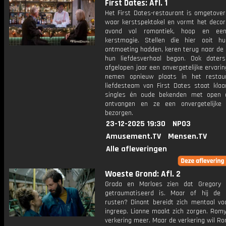
First Dates: Afl. 1
Het First Dates-restaurant is omgetover
waar kerstspektakel en vormt het decor
avond vol romantiek, hoop en een
kerstmagie. Stellen die hier ooit h
ontmoeting hadden, keren terug naar de 
hun liefdesverhaal begon. Ook dater
afgelopen jaar een onvergetelijke ervari
nemen opnieuw plaats in het restau
liefdesteam van First Dates staat klaa
singles én oude bekenden met open 
ontvangen en ze een onvergetelijke
bezorgen.
23-12-2025 19:30
NPO3
Amusement.TV
Mensen.TV
Alle afleveringen
Woeste Grond: Afl. 2
Grada en Marloes zien dat Gregory b
getraumatiseerd is. Maar of hij de 
rusten? Dinant bereidt zich mentaal voo
ingreep. Lianne maakt zich zorgen. Romy
verkering meer. Maar de verkering wil Ro