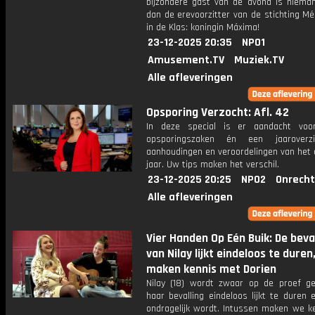
bijzondere gast van de avond is niema
dan de erevoorzitter van de stichting M
in de Klas: koningin Máxima!
23-12-2025 20:35
NPO1
Amusement.TV
Muziek.TV
Alle afleveringen
Opsporing Verzocht: Afl. 42
In deze special is er aandacht voo
opsporingszaken én een jaaroverz
aanhoudingen en veroordelingen van het 
jaar. Uw tips maken het verschil.
23-12-2025 20:25
NPO2
Onrecht
Alle afleveringen
Vier Handen Op Eén Buik: De beva
van Nilay lijkt eindeloos te duren
maken kennis met Dorien
Nilay (18) wordt zwaar op de proef ge
haar bevalling eindeloos lijkt te duren 
ondragelijk wordt. Intussen maken we k