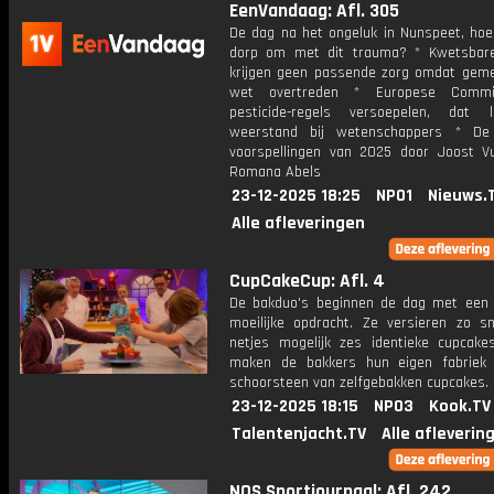
EenVandaag: Afl. 305
De dag na het ongeluk in Nunspeet, hoe
dorp om met dit trauma? * Kwetsbar
krijgen geen passende zorg omdat gem
wet overtreden * Europese Commi
pesticide-regels versoepelen, dat 
weerstand bij wetenschappers * De 
voorspellingen van 2025 door Joost Vu
Romana Abels
23-12-2025 18:25
NPO1
Nieuws.
Alle afleveringen
CupCakeCup: Afl. 4
De bakduo's beginnen de dag met een 
moeilijke opdracht. Ze versieren zo s
netjes mogelijk zes identieke cupcake
maken de bakkers hun eigen fabriek
schoorsteen van zelfgebakken cupcakes.
23-12-2025 18:15
NPO3
Kook.TV
Talentenjacht.TV
Alle afleverin
NOS Sportjournaal: Afl. 242