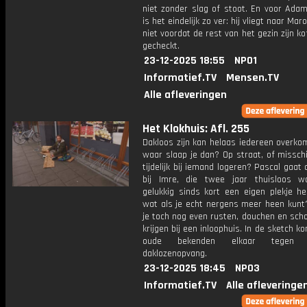
niet zonder slag of stoot. En voor Ada
is het eindelijk zo ver: hij vliegt naar Ma
niet voordat de rest van het gezin zijn ko
gecheckt.
23-12-2025 18:55
NPO1
Informatief.TV
Mensen.TV
Alle afleveringen
Het Klokhuis: Afl. 255
Dakloos zijn kan helaas iedereen overko
waar slaap je dan? Op straat, of missch
tijdelijk bij iemand logeren? Pascal gaat
bij Imre, die twee jaar thuisloos 
gelukkig sinds kort een eigen plekje he
wat als je echt nergens meer heen kunt
je toch nog even rusten, douchen en sch
krijgen bij een inloophuis. In de sketch 
oude bekenden elkaar tegen
daklozenopvang.
23-12-2025 18:45
NPO3
Informatief.TV
Alle afleveringe