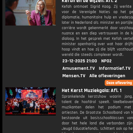
Kefah en de wijzen: Afl. 2
Kefah ontmoet Sigrid Kaag. Zij werkte 
voor de Verenigde Naties op het ge
diplomatie, humanitaire hulp en vredes
later in Nederland als minister en partijle
carrière wordt gekenmerkt door vasthou
nuance en een diep vertrouwen in de k
dialoog. In het gesprek met Kefah verte
minister openhartig over wat haar drijft
hoop vindt en hoe zij die blijft vasthou
wereld die steeds complexer wordt.
23-12-2025 21:00
NPO2
Amusement.TV
Informatief.TV
Mensen.TV
Alle afleveringen
Het Kerst Muziekgala: Afl. 1
Sprankelende kerstshow waarin jong,
talent de hoofdrol speelt. Veelbelove
muzikanten delen het podium met
artiesten. De Grootste Schoolband van N
bestaande uit basisschoolklassen va
door het hele land die verbonden zij
Jeugd Educatiefonds, schittert ook op he