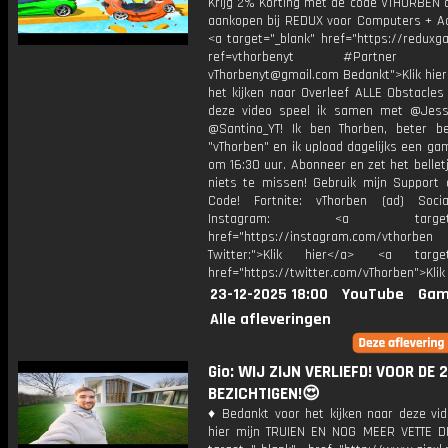
Krijg 2% Korting met de code VTHORBEN o
aankopen bij REDUX voor Computers + Ac
<a target="_blank" href="https://reduxg
ref=vthorbenyt #Partner Bu
vThorbenyt@gmail.com Bedankt">Klik hier
het kijken naar Overleef ALLE Obstacles
deze video speel ik samen met @Jess
@Santino_YT! Ik ben Thorben, beter b
"vThorben" en ik upload dagelijks een ga
om 16:30 uur. Abonneer en zet het belle
niets te missen! Gebruik mijn Support 
Code! Fortnite: vThorben (ad) Soci
Instagram: <a target="_
href="https://instagram.com/vthorben
Twitter:">Klik hier</a> <a target=
href="https://twitter.com/vThorben">Klik
23-12-2025 18:00
YouTube
Gam
Alle afleveringen
Gio: WIJ ZIJN VERLIEFD! VOOR DE 
BEZICHTIGEN!😍
♦ Bedankt voor het kijken naar deze vid
hier mijn TRUIEN EN NOG MEER VETTE D