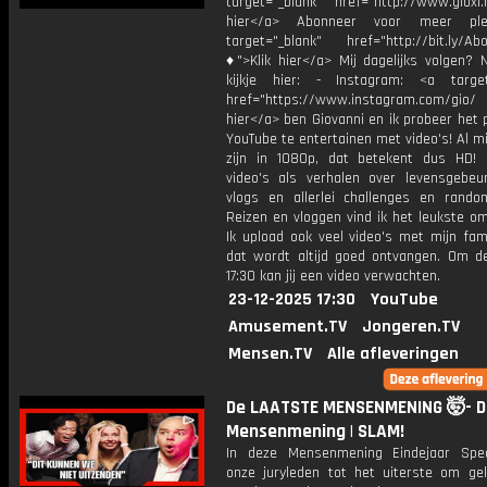
target="_blank" href="http://www.gioxl.
hier</a> Abonneer voor meer ple
target="_blank" href="http://bit.ly/Ab
♦">Klik hier</a> Mij dagelijks volgen?
kijkje hier: - Instagram: <a target
href="https://www.instagram.com/gio/
hier</a> ben Giovanni en ik probeer het 
YouTube te entertainen met video's! Al mi
zijn in 1080p, dat betekent dus HD! 
video's als verhalen over levensgebeur
vlogs en allerlei challenges en rando
Reizen en vloggen vind ik het leukste o
Ik upload ook veel video's met mijn fam
dat wordt altijd goed ontvangen. Om 
17:30 kan jij een video verwachten.
23-12-2025 17:30
YouTube
Amusement.TV
Jongeren.TV
Mensen.TV
Alle afleveringen
De LAATSTE MENSENMENING 🤯- D
Mensenmening | SLAM!
In deze Mensenmening Eindejaar Spe
onze juryleden tot het uiterste om ge