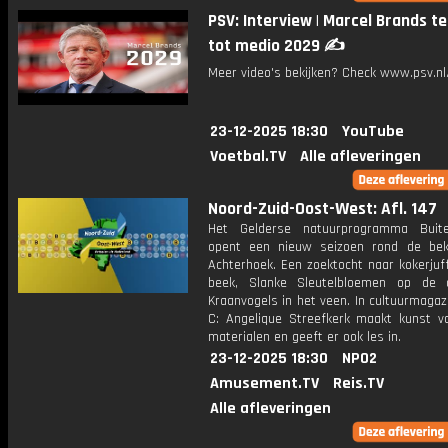
PSV: Interview | Marcel Brands te
tot medio 2029 ✍️
Meer video's bekijken? Check www.psv.nl/
23-12-2025 18:30
YouTube
Voetbal.TV
Alle afleveringen
Noord-Zuid-Oost-West: Afl. 147
Het Gelderse natuurprogramma Buit
opent een nieuw seizoen rond de be
Achterhoek. Een zoektocht naar kokerjuf
beek, Slanke Sleutelbloemen op de 
Kraanvogels in het veen. In cultuurmaga
C: Angelique Streefkerk maakt kunst van
materialen en geeft er ook les in.
23-12-2025 18:30
NPO2
Amusement.TV
Reis.TV
Alle afleveringen