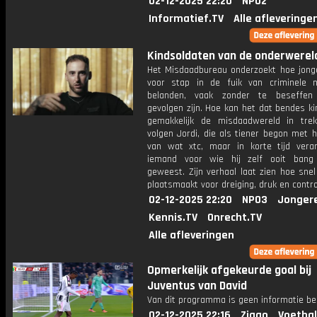
02-12-2025 22:20
NPO2
Informatief.TV
Alle afleveringe
Kindsoldaten van de onderwereld:
Het Misdaadbureau onderzoekt hoe jong
voor stap in de fuik van criminele 
belanden, vaak zonder te beseffe
gevolgen zijn. Hoe kan het dat bendes k
gemakkelijk de misdaadwereld in tr
volgen Jordi, die als tiener begon met 
van wat xtc, maar in korte tijd vera
iemand voor wie hij zelf ooit bang
geweest. Zijn verhaal laat zien hoe sne
plaatsmaakt voor dreiging, druk en contro
02-12-2025 22:20
NPO3
Jonger
Kennis.TV
Onrecht.TV
Alle afleveringen
Opmerkelijk afgekeurde goal bij
Juventus van David
Van dit programma is geen informatie be
02-12-2025 22:16
Ziggo
Voetbal