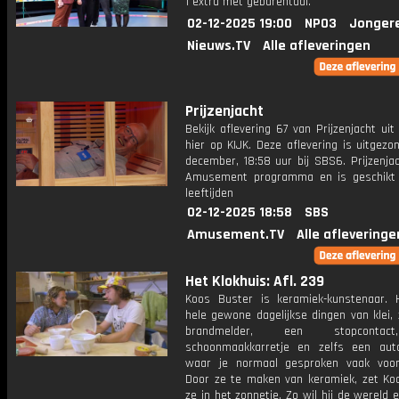
1 extra met gebarentaal.
02-12-2025 19:00
NPO3
Jonger
Nieuws.TV
Alle afleveringen
Prijzenjacht
Bekijk aflevering 67 van Prijzenjacht uit
hier op KIJK. Deze aflevering is uitgez
december, 18:58 uur bij SBS6. Prijzenja
Amusement programma en is geschikt 
leeftijden
02-12-2025 18:58
SBS
Amusement.TV
Alle afleveringe
Het Klokhuis: Afl. 239
Koos Buster is keramiek-kunstenaar. 
hele gewone dagelijkse dingen van klei,
brandmelder, een stopconta
schoonmaakkarretje en zelfs een aut
waar je normaal gesproken vaak voorb
Door ze te maken van keramiek, zet Ko
ze in het zonnetje. Zo wil hij de wereld 