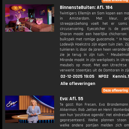
BinnensteBuiten: Afl. 184
Twintigers Ellemijn en Sam kopen een ma
in Amsterdam. Met kleur, pr
streepjesbehang voelt het er soms
circuservaring. Eyecatcher is de pant
Sharon maakt een heerlijke chicharron: 
buikspek met romige guacamole. * In Naa
Lodewijk Hoekstra zijn eigen tuin zien. Zij
tuinieren is door de jaren heen veranderd
zie je terug in zijn tuin. * Meubelma
Mirande maakt in zijn werkplaats in Utre
meubels op maat. Met een Utrechtse t
verwerkt steentjes uit de Domtoren in zij
02-12-2025 19:05
NPO2
Kennis.
Alle afleveringen
Eva: Afl. 55
Te gast: Ron Fresen, Eva Brandeman
Akkerman. Rob Jetten en Henri Bontenba
aan hun 'positieve agenda'. Het eindresu
gepresenteerd. Welke plannen staan
welke andere partijen melden zich 