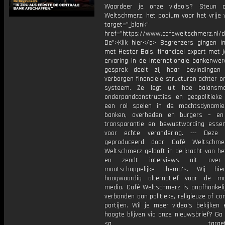
Waardeer je onze video's? Steun 
Weltschmerz, het podium voor het vrije 
target="_blank"
href="https://www.cafeweltschmerz.nl/
De">Klik hier</a> Begrenzers gingen i
met Hester Bais, financieel expert met 
ervaring in de internationale bankenwere
gesprek deelt zij haar bevindingen
verborgen financiële structuren achter o
systeem. Ze legt uit hoe balansman
onderpandconstructies en geopolitieke
een rol spelen in de machtsdynamie
banken, overheden en burgers – e
transparantie en bewustwording essent
voor echte verandering. --- Deze 
geproduceerd door Café Weltschme
Weltschmerz gelooft in de kracht van he
en zendt interviews uit over 
maatschappelijke thema's. Wij bi
hoogwaardig alternatief voor de ma
media. Café Weltschmerz is onafhankelij
verbonden aan politieke, religieuze of c
partijen. Wil je meer video's bekijken
hoogte blijven via onze nieuwsbrief? Ga
<a target="_bl