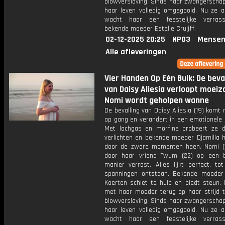
blowverslaving. Sinds haar zwangerschap
haar leven volledig omgegooid. Nu ze ac
wacht haar een feestelijke verras
bekende moeder Estelle Cruijff.
02-12-2025 20:25
NPO3
Mensen
Alle afleveringen
Vier Handen Op Eén Buik: De beva
van Daisy Aliesia verloopt moei
Nomi wordt geholpen wanne
De bevalling van Daisy Aliesia (19) kom
op gang en verandert in een emotionele 
Met lachgas en morfine probeert ze d
verlichten en bekende moeder Djamilla h
door de zware momenten heen. Nomi (
door haar vriend Twum (22) op een b
manier verrast. Alles lijkt perfect, to
spanningen ontstaan. Bekende moede
Koerten schiet te hulp en biedt steun. N
met haar moeder terug op haar strijd 
blowverslaving. Sinds haar zwangerschap
haar leven volledig omgegooid. Nu ze ac
wacht haar een feestelijke verras