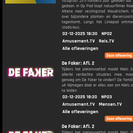
fotograaf zo'n honderd jaar geleden dat
gedaan. In Op Pad loopt natuurfilmer Roe
Altena naar vestingstad Woudrichem. Hi
over bijzondere planten- en dierensoort
tegenkomt. Langs het Liniepad ontmo
stadsreus.
02-12-2025 18:30
NPO2
Amusement.TV
Reis.TV
Alle afleveringen
De Faker: Afl. 2
Tijdens het pietenvoetbal maakt Niels S
allerlei verdachte situaties mee, ma
genoeg om De Faker te vinden? De famili
uit Nijmegen doet er alles aan om Niels 
te leiden.
02-12-2025 18:20
NPO3
Amusement.TV
Mensen.TV
Alle afleveringen
De Faker: Afl. 2
Tijdens het pietenvoetbal maakt Niels S