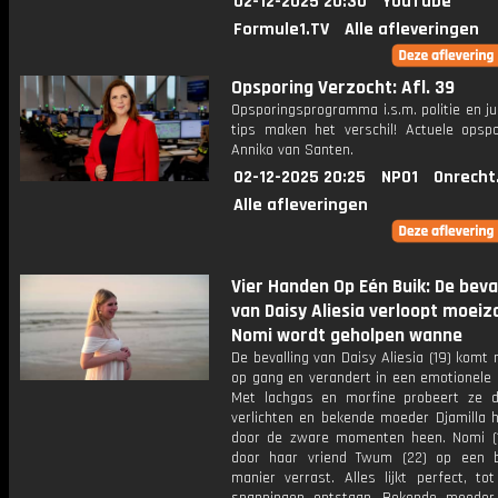
02-12-2025 20:30
YouTube
Formule1.TV
Alle afleveringen
Opsporing Verzocht: Afl. 39
Opsporingsprogramma i.s.m. politie en ju
tips maken het verschil! Actuele opsp
Anniko van Santen.
02-12-2025 20:25
NPO1
Onrecht
Alle afleveringen
Vier Handen Op Eén Buik: De beva
van Daisy Aliesia verloopt moei
Nomi wordt geholpen wanne
De bevalling van Daisy Aliesia (19) kom
op gang en verandert in een emotionele 
Met lachgas en morfine probeert ze d
verlichten en bekende moeder Djamilla h
door de zware momenten heen. Nomi (
door haar vriend Twum (22) op een b
manier verrast. Alles lijkt perfect, to