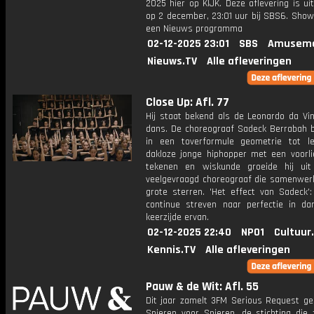
2025 hier op KIJK. Deze aflevering is u
op 2 december, 23:01 uur bij SBS6. Show
een Nieuws programma
02-12-2025 23:01
SBS
Amuseme
Nieuws.TV
Alle afleveringen
Close Up: Afl. 77
Hij staat bekend als de Leonardo da Vin
dans. De choreograaf Sadeck Berrabah b
in een toverformule geometrie tot l
dakloze jonge hiphopper met een voorli
tekenen en wiskunde groeide hij ui
veelgevraagd choreograaf die samenwer
grote sterren. 'Het effect van Sadeck':
continue streven naar perfectie in d
keerzijde ervan.
02-12-2025 22:40
NPO1
Cultuur
Kennis.TV
Alle afleveringen
Pauw & de Wit: Afl. 55
Dit jaar zamelt 3FM Serious Request gel
Spieren voor Spieren, de stichting die 