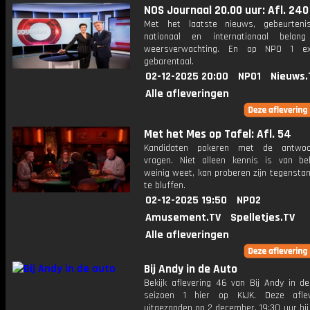
NOS Journaal 20.00 uur: Afl. 240
Met het laatste nieuws, gebeurteni
nationaal en internationaal bela
weersverwachting. En op NPO 1 e
gebarentaal.
02-12-2025 20:00
NPO1
Nieuws.
Alle afleveringen
Met het Mes op Tafel: Afl. 54
Kandidaten pokeren met de antwo
vragen. Niet alleen kennis is van be
weinig weet, kan proberen zijn tegensta
te bluffen.
02-12-2025 19:50
NPO2
Amusement.TV
Spelletjes.TV
Alle afleveringen
Bij Andy in de Auto
Bekijk aflevering 46 van Bij Andy in de
seizoen 1 hier op KIJK. Deze aflev
uitgezonden op 2 december, 19:30 uur bij 