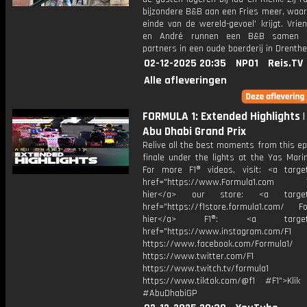
bijzondere B&B aan een Fries meer, waarb
einde van de wereld-gevoel' krijgt. Vri
en André runnen een B&B samen 
partners in een oude boerderij in Drenthe
02-12-2025 20:35
NPO1
Reis.TV
Alle afleveringen
FORMULA 1: Extended Highlights |
Abu Dhabi Grand Prix
Relive all the best moments from this e
finale under the lights at the Yas Marin
For more F1® videos, visit: <a target
href="https://www.Formula1.com Vis
hier</a> our store: <a target=
href="https://f1store.formula1.com/ Fol
hier</a> F1®: <a target="_
href="https://www.instagram.com/F1
https://www.facebook.com/Formula1/
https://www.twitter.com/F1
https://www.twitch.tv/formula1
https://www.tiktok.com/@f1 #F1">Klik
#AbuDhabiGP