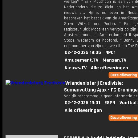
werken? * Erik Mouthaan is een van d
Nederlanders die zo dicht op het Am
nieuws zit. Hij is nu even in Nede
bespreken het bezoek van de Amerikaan
Steve Witkoff aan Poetin. * Eindeli
regisseur Dick Maas een vervolg op zijn
Amsterdamned. In Amsterdamned II sp
Stapel wederom de hoofdrol. * Danny V
een nummer van zijn nieuwe album The D
02-12-2025 19:05
NPO1
Amusement.TV
Mensen.TV
Nieuws.TV
Alle afleveringen
Vriendenloterij Eredivisie:
Samenvatting Ajax - FC Groning
Van dit programma is geen informatie be
02-12-2025 19:01
ESPN
Voetbal
Alle afleveringen