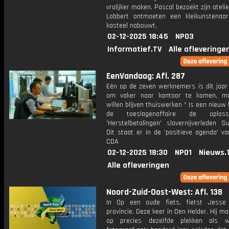
vrolijker maken. Pascal bezoekt zijn atelie
Lobbert ontmoeten een kleikunstenaa
kasteel nabouwt.
02-12-2025 18:45
NPO3
Informatief.TV
Alle afleveringe
EenVandaag: Afl. 287
Eén op de zeven werknemers is dit jaar
om vaker naar kantoor te komen, ma
willen blijven thuiswerken * Is een nieuw 
de toeslagenaffaire de oplos
'Herstelbetalingen' slavernijverleden S
Dit staat er in de 'positieve agenda' v
CDA
02-12-2025 18:30
NPO1
Nieuws.
Alle afleveringen
Noord-Zuid-Oost-West: Afl. 138
In Op een oude fiets, fietst Jesse
provincie. Deze keer in Den Helder. Hij ma
op precies dezelfde plekken als 