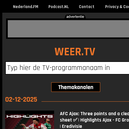
Nederland.FM
Podcast.NL
Contact
Privacy & Co
WEER.TV
02-12-2025
AFC Ajax: Three points and a cle
sheet ✅ | Highlights Ajax - FC Gr
| Eredivisie