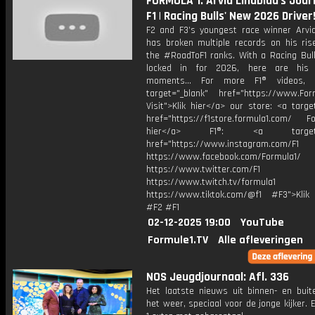
FORMULA 1: Arvid Lindblad's Jour
F1 | Racing Bulls' New 2026 Driver
F2 and F3’s youngest race winner Arvid
has broken multiple records on his ris
the #RoadToF1 ranks. With a Racing Bull
locked in for 2026, here are his 
moments... For more F1® videos, v
target="_blank" href="https://www.For
Visit">Klik hier</a> our store: <a targe
href="https://f1store.formula1.com/ Fol
hier</a> F1®: <a target="_
href="https://www.instagram.com/F1
https://www.facebook.com/Formula1/
https://www.twitter.com/F1
https://www.twitch.tv/formula1
https://www.tiktok.com/@f1 #F3">Klik
#F2 #F1
02-12-2025 19:00
YouTube
Formule1.TV
Alle afleveringen
NOS Jeugdjournaal: Afl. 336
Het laatste nieuws uit binnen- en buit
het weer, speciaal voor de jonge kijker.