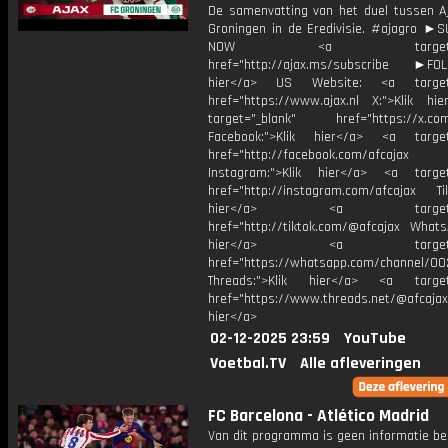
De samenvatting van het duel tussen A
Groningen in de Eredivisie. #ajagro ►
NOW <a target="_b
href="http://ajax.ms/subscribe ►FOL
hier</a> US Website: <a target=
href="https://www.ajax.nl X:">Klik hi
target="_blank" href="https://x.co
Facebook:">Klik hier</a> <a target
href="http://facebook.com/afcajax
Instagram:">Klik hier</a> <a target
href="http://instagram.com/afcajax TikT
hier</a> <a target="_
href="http://tiktok.com/@afcajax WhatsA
hier</a> <a target="_
href="https://whatsapp.com/channel/
Threads:">Klik hier</a> <a target=
href="https://www.threads.net/@afcajax
hier</a>
02-12-2025 23:59
YouTube
Voetbal.TV
Alle afleveringen
FC Barcelona - Atlético Madrid
Van dit programma is geen informatie be