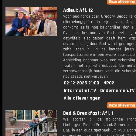
Adieu!: Afl. 12
Voor oud-hordeloper Gregory Sedoc is g
allerbelangrijkste in zijn leven. Als
aankomt zelfs nog belangrijker dan zijn
Over het bestaan van God heeft hij 
getwijfeld. Het geloof geeft hem krac
ervaart dat hij door God wordt gedragen
zelfs, toen hij in de laatste jaren
topsportcarrière in een zware depressie
Aanleiding daarvoor was een schorsin
fouten met zijn whereabouts. De mense
verantwoordelijk houdt voor die schorsi
nog steeds niet vergeven.
02-12-2025 21:00
NPO2
Informatief.TV
Ondernemen.TV
Alle afleveringen
Bed & Breakfast: Afl. 1
We starten bij de Italiaanse Fran
Limburgse Sieb in Friesland. Samen runn
B&B in een oude apotheek uit 1750. Daa
de gasten logeren bij Ida en Rienk. Zij 