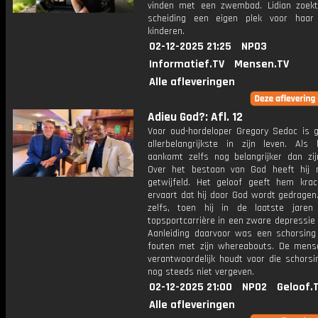
vinden met een zwembad. Lidian zoek
scheiding een eigen plek voor haar
kinderen.
02-12-2025 21:25
NPO3
Informatief.TV
Mensen.TV
Alle afleveringen
Adieu God?: Afl. 12
Voor oud-hordeloper Gregory Sedoc is g
allerbelangrijkste in zijn leven. Als
aankomt zelfs nog belangrijker dan zijn
Over het bestaan van God heeft hij 
getwijfeld. Het geloof geeft hem krac
ervaart dat hij door God wordt gedragen
zelfs, toen hij in de laatste jaren
topsportcarrière in een zware depressie
Aanleiding daarvoor was een schorsin
fouten met zijn whereabouts. De mense
verantwoordelijk houdt voor die schorsi
nog steeds niet vergeven.
02-12-2025 21:00
NPO2
Geloof.
Alle afleveringen