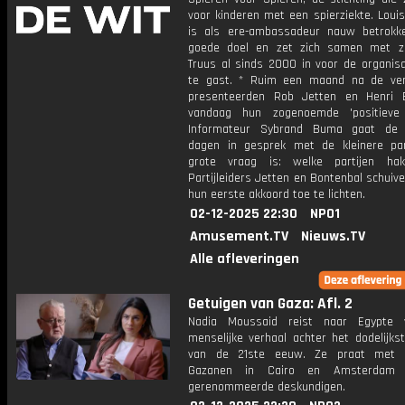
voor kinderen met een spierziekte. Loui
is als ere-ambassadeur nauw betrokke
goede doel en zet zich samen met z
Truus al sinds 2000 in voor de organisat
te gast. * Ruim een maand na de ver
presenteerden Rob Jetten en Henri 
vandaag hun zogenoemde 'positieve 
Informateur Sybrand Buma gaat de
dagen in gesprek met de kleinere par
grote vraag is: welke partijen ha
Partijleiders Jetten en Bontenbal schui
hun eerste akkoord toe te lichten.
02-12-2025 22:30
NPO1
Amusement.TV
Nieuws.TV
Alle afleveringen
Getuigen van Gaza: Afl. 2
Nadia Moussaid reist naar Egypte 
menselijke verhaal achter het dodelijkst
van de 21ste eeuw. Ze praat met g
Gazanen in Cairo en Amsterdam
gerenommeerde deskundigen.