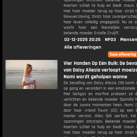
spanningen ontstaan. Bekende moede
Koerten schiet te hulp en biedt steun. N
met haar moeder terug op haar strijd 
blowverslaving. Sinds haar zwangerschap
haar leven volledig omgegooid. Nu ze ac
wacht haar een feestelijke verras
bekende moeder Estelle Cruijff.
02-12-2025 20:25
NPO3
Mensen
Alle afleveringen
Vier Handen Op Eén Buik: De beva
van Daisy Aliesia verloopt moei
Nomi wordt geholpen wanne
De bevalling van Daisy Aliesia (19) kom
op gang en verandert in een emotionele 
Met lachgas en morfine probeert ze d
verlichten en bekende moeder Djamilla h
door de zware momenten heen. Nomi (
door haar vriend Twum (22) op een b
manier verrast. Alles lijkt perfect, to
spanningen ontstaan. Bekende moede
Koerten schiet te hulp en biedt steun. N
met haar moeder terug op haar strijd 