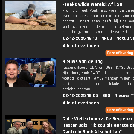
Freeks wilde wereld: Afl. 20
Prof. dr. Freek Vonk reist weer de gehe
over op zoek naar unieke diersoort
habitat. Ondertussen geeft hij tips ov
kunt overleven in de meest afgelegen,
onherbergzame plekken op de wereld.
02-12-2025 18:10
NPO3
Natuur.
Alle afleveringen
Nieuws van de Dag
Tussenakkoord CDA en D66: &#39;Gro
zijn doorgehakt&#39;. Hoe de harde
voetbal dicteert. &#39;Mensen willen d
politici zich met lokale them
bezighouden&#39;.
02-12-2025 18:05
SBS
Nieuws.T
Alle afleveringen
Cafe Weltschmerz: De Begrenzer
Hester Bais | "Ik zou als eerste d
Centrale Bank Afschaffen"