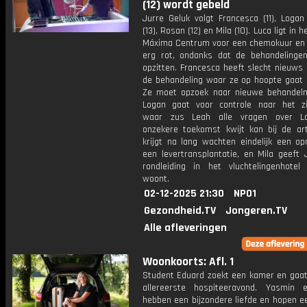
(12) wordt gebeld
Jurre Geluk volgt Francesca (11), Logan
(13), Rosan (12) en Mila (10). Luca ligt in 
Máxima Centrum voor een chemokuur en v
erg rot, ondanks dat de behandelingen
opzitten. Francesca heeft slecht nieuws
de behandeling waar ze op hoopte gaat n
Ze moet opzoek naar nieuwe behandel
Logan gaat voor controle naar het zi
waar zus Leah alle vragen over Lo
onzekere toekomst kwijt kan bij de ar
krijgt na lang wachten eindelijk een op
een levertransplantatie, en Mila geeft 
rondleiding in het vluchtelingenhote
woont.
02-12-2025 21:30
NPO1
Gezondheid.TV
Jongeren.TV
Alle afleveringen
Woonkoorts: Afl. 1
Student Eduard zoekt een kamer en gaat 
allereerste hospiteeravond. Yasmin
hebben een bijzondere liefde en hopen e