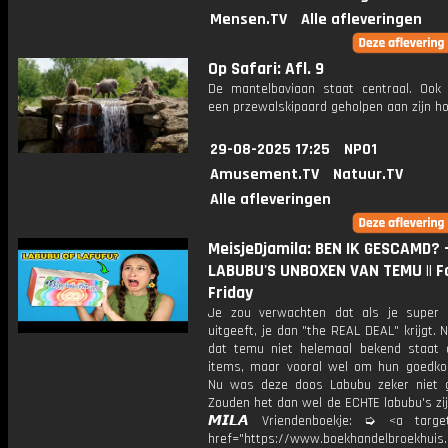
Mensen.TV
Alle afleveringen
Op Safari: Afl. 9
De mantelbaviaan staat centraal. Ook
een przewalskipaard geholpen aan zijn h
29-08-2025 17:25
NPO1
Amusement.TV
Natuur.TV
Alle afleveringen
MeisjeDjamila: BEN IK GESCAMD? 
LABUBU'S UNBOXEN VAN TEMU || F
Friday
Je zou verwachten dat als je super 
uitgeeft, je dan "the REAL DEAL" krijgt. 
dat temu niet helemaal bekend staat
items, maar vooral wel om hun goedko
Nu was deze doos Labubu zeker niet 
Zouden het dan wel de ECHTE labubu's zi
𝙈𝙄𝙇𝘼 Vriendenboekje: ➭ <a target
href="https://www.boekhandelbroekhuis.