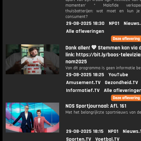
momenten' * Malafide verkop
thuisbatterijen: wat moet en kun j
consument?
29-08-2025 18:30
NPO1
Nieuws
Alle afleveringen
Dank allen! 💙 Stemmen kan via 
link: https://bit.ly/boos-televizie
nom2025
Van dit programma is geen informatie be
29-08-2025 18:25
YouTube
Amusement.TV
Gezondheid.TV
Informatief.TV
Alle afleveringe
NOS Sportjournaal: Afl. 161
Met het belangrijkste sportnieuws van de
29-08-2025 18:15
NPO1
Nieuws.
Sporten.TV
Voetbal.TV