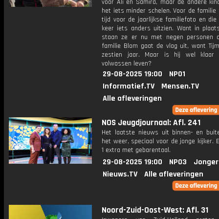
voor Ali en Samira, maar de andere kin
het iets minder schelen. Voor de familie 
tijd voor de jaarlijkse familiefoto en die 
keer iets anders uitzien. Want in plaats
staan ze er nu met negen personen o
familie Blom gaat de vlag uit, want Tij
zestien jaar. Maar is hij wel klaar
volwassen leven?
29-08-2025 19:00
NPO1
Informatief.TV
Mensen.TV
Alle afleveringen
NOS Jeugdjournaal: Afl. 241
Het laatste nieuws uit binnen- en buit
het weer, speciaal voor de jonge kijker.
1 extra met gebarentaal.
29-08-2025 19:00
NPO3
Jonger
Nieuws.TV
Alle afleveringen
Noord-Zuid-Oost-West: Afl. 31