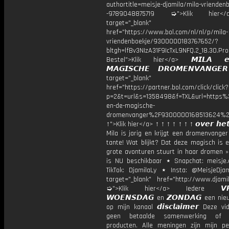
authortitle=meisje-djamila/mila-vriendenb
-9789048875719 ➭">Klik hier
target="_blank"
href="https://www.bol.com/nl/nl/p/mila-
vriendenboekje/9300000183767652/?
bltgh=lfBv3NIzA31F9IcTxL9NFQ.2_18.30.Pro
Bestel">Klik hier</a> 𝙈𝙄𝙇𝘼 
𝙈𝘼𝙂𝙄𝙎𝘾𝙃𝙀 𝘿𝙍𝙊𝙈𝙀𝙉𝙑𝘼𝙉𝙂
target="_blank"
href="https://partner.bol.com/click/click?
p=2&t=url&s=1358498&f=TXL&url=http
en-de-magische-
dromenvanger%2F9300000168513624%2
↑">Klik hier</a> ↑ ↑ ↑ ↑ ↑ ↑ ↑ 𝙤𝙫𝙚𝙧 𝙝𝙚𝙩
Mila is jarig en krijgt een dromenvange
tante! Wat blijkt? Dat deze magisch is 
grote avonturen stuurt in haar dromen »
is NU beschikbaar ⋆ Snapchat: meisje.
TikTok: DjamilaLy ⋆ Insta: @MeisjeDja
target="_blank" href="http://www.djamil
➭">Klik hier</a> Iedere 𝙑𝙍𝙄
𝙒𝙊𝙀𝙉𝙎𝘿𝘼𝙂 en 𝙕𝙊𝙉𝘿𝘼𝙂 een ni
op mijn kanaal 𝙙𝙞𝙨𝙘𝙡𝙖𝙞𝙢𝙚𝙧 Deze v
geen betaalde samenwerking of 
producten. Alle meningen zijn mijn per