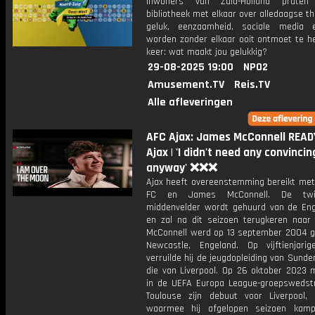
Inwoners van Zuid-Holland prate
bibliotheek met elkaar over alledaagse t
geluk, eenzaamheid, sociale media 
worden zonder elkaar ooit ontmoet te he
keer: wat maakt jou gelukkig?
29-08-2025 19:00
NPO2
Amusement.TV
Reis.TV
Alle afleveringen
AFC Ajax: James McConnell READ
Ajax | 'I didn't need any convincin
anyway' ❌❌❌
Ajax heeft overeenstemming bereikt met 
FC en James McConnell. De twint
middenvelder wordt gehuurd van de Eng
en zal na dit seizoen terugkeren naar L
McConnell werd op 13 september 2004 g
Newcastle, Engeland. Op vijftienjarige
verruilde hij de jeugdopleiding van Sunde
die van Liverpool. Op 26 oktober 2023 m
in de UEFA Europa League-groepswedstr
Toulouse zijn debuut voor Liverpool,
waarmee hij afgelopen seizoen kamp