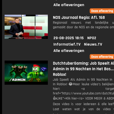
Alle afleveringen
NOS Journaal Regio: Afl. 168
Regionaal nieuws met landelijke uit
gemaakt door de NOS en de regionale om
29-08-2025 18:15
NPO2
Informatief.TV
Nieuws.TV
Alle afleveringen
DutchtuberGaming: Job Speelt A
Admin In 99 Nachten In Het Bos...
Roblox!
Job Speelt Als Admin In 99 Nachten In H
In Roblox! 😂Meer leuke video's bekijke
hier!: <a target="_b
href="https://www.youtube.com/dutcht
👍LIKE">Klik hier</a> VOOR MEER & ABO
Deze video is voor iedereen & alle leef
Laat weten wat je van de video v