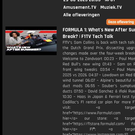
Amusement.TV
Muziek.TV
Alle afleveringen
FORMULA 1: What's New After S
Break? | F1TV Tech Talk
F1TV's Sam Collins is back with tech tal
the Dutch Grand Prix, dissecting upg
changes made over the four-week break
Welcome to Zandvoort 00:23 – Paul Mo
Red Bull's new wing 01:43 – Sam on R
front wing tweaks 03:54 – Paul Mon
2025 vs 2026 04:37 – Lowdown on Red B
wind tunnel 06:07 – Alpine's beautiful 
duct mods 06:55 – Sauber's sumptuo
ducts 07:50 – David Sanchez & Iñaki Rued
10:30 – Haas in Japan & Ferrari test tyr
Cadillac's F1 rental car plan For more F
visit: <a target="_b
href="https://www.Formula1.com Vis
hier</a> our store: <a target=
href="https://f1store.formula1.com/ Fol
hier</a> F1®: <a target="_
href="https://www.instagram.com/F1