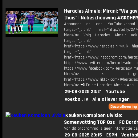
Heracles Almelo: Mirani: "We gav
thuis" | Nabeschouwing #GROHER
Abonneer op ons YouTube-kanaal
target="_blank" href="http://bit.ly/2AM
hier</a> Volg Heracles Almelo oo
target="_blank"
href="https://www.heracles.nl">Klik hi
target="_blank"
href="https://www.instagram.com/herac
https://www.twitter.com/heraclesalmelo
https://www.facebook.com/HeraclesAlmel
hier</a> <a target="_
href="https://www.TikTok.com/@heracles
hier</a> 📲 En de Heracles Almelo App
29-08-2025 23:21
YouTube
Voetbal.TV
Alle afleveringen
Keuken Kampioen Divisie:
Samenvatting TOP Oss - FC Dord
Van dit programma is geen informatie be
29-08-2025 23:15
ESPN
Voetbal