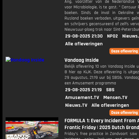
Ang, voorzitter van de Nederlandse V
voor Microbiologie, is te gast. * Censuur
boeken. Sinds de inval in Oekraïne 
Rusland boeken verboden, uitgevers geïn
en schrijvers gecensureerd of zelfs verv
Nieuwsuur-ploeg trok naar Sint-Petersbur
29-08-2025 21:30
NPO2
Nieuws
Alle afleveringen
Vandaag Inside
Bekijk aflevering 10 van Vandaag Inside u
8 hier op KIJK. Deze aflevering is uitg
29 augustus, 21:19 uur bij SBS6. Vandaag
een Amusement programma
29-08-2025 21:19
SBS
Amusement.TV
Mensen.TV
Nieuws.TV
Alle afleveringen
FORMULA 1: Every Incident From 
Frantic Friday | 2025 Dutch Grand
Friday's free practice in Zandvoort saw