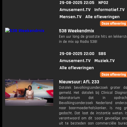
29-08-2025 22:05
NPO2
Amusement.TV
Informatief.TV
Mensen.TV
Alle afleveringen
538 Weekendmix
Een uur lang de grootste hits en lekkerst
in de mix op Radio 538!
29-08-2025 22:00
SBS
Amusement.TV
Muziek.TV
Alle afleveringen
Nieuwsuur: Afl. 233
Datalek bevolkingsonderzoek groter d
gemeld. Het datalek bij Clinical Diagno
laboratorium dat in opdrac
Bevolkingsonderzoek Nederland onder
naar baarmoederhalskanker, is nog g
gedacht. Dat laat de instantie weten. I
verantwoord om dit soort gevoelige on
uit te besteden aan commerciële bur