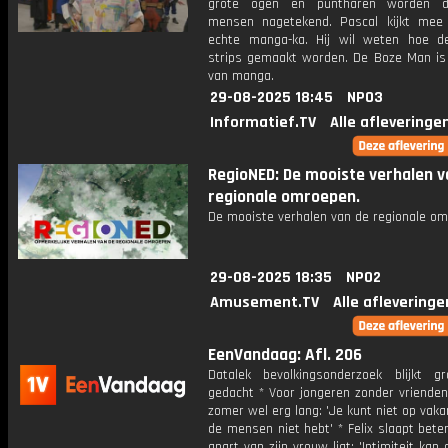
grote ogen en puntharen worden d
mensen nagetekend. Pascal kijkt me
echte manga-ka. Hij wil weten hoe 
strips gemaakt worden. De Boze Man is
van manga.
29-08-2025 18:45
NPO3
Informatief.TV
Alle afleveringe
RegioNED: De mooiste verhalen v
regionale omroepen.
De mooiste verhalen van de regionale om
29-08-2025 18:35
NPO2
Amusement.TV
Alle afleveringe
EenVandaag: Afl. 206
Datalek bevolkingsonderzoek blijkt g
gedacht * Voor jongeren zonder vrienden
zomer wel erg lang: 'Je kunt niet op vakan
de mensen niet hebt' * Felix slaapt beter
apart van zijn vrouw ligt: 'Intimiteit kan