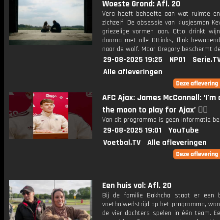
Woeste Grond: Afl. 20
Vera heeft behoefte aan wat ruimte en 
zichzelf. De obsessie van klusjesman Ke
griezelige vormen aan. Otto drinkt wij
daarna met alle Ottinks, flink bewapend
naar de wolf. Maar Gregory beschermt de
29-08-2025 19:25
NPO1
Serie.T
Alle afleveringen
AFC Ajax: James McConnell: ‘I’m 
the moon to play for Ajax’ ❤️‍🔥
Van dit programma is geen informatie be
29-08-2025 19:01
YouTube
Voetbal.TV
Alle afleveringen
Een huis vol: Afl. 20
Bij de familie Bakhcha staat er een b
voetbalwedstrijd op het programma, want
de vier dochters spelen in één team. E