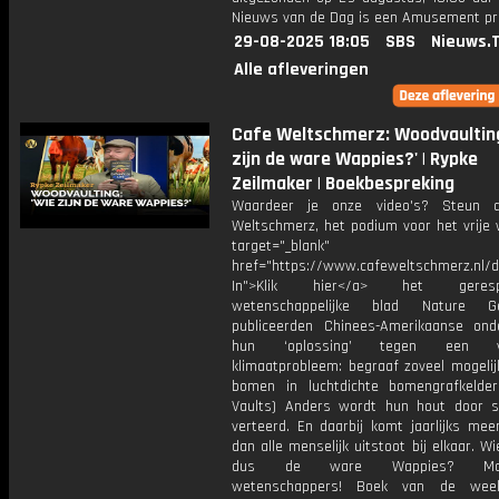
Nieuws van de Dag is een Amusement 
29-08-2025 18:05
SBS
Nieuws.
Alle afleveringen
Cafe Weltschmerz: Woodvaulting
zijn de ware Wappies?' | Rypke
Zeilmaker | Boekbespreking
Waardeer je onze video's? Steun 
Weltschmerz, het podium voor het vrije 
target="_blank"
href="https://www.cafeweltschmerz.nl/
In">Klik hier</a> het gerespe
wetenschappelijke blad Nature Ge
publiceerden Chinees-Amerikaanse ond
hun ‘oplossing’ tegen een v
klimaatprobleem: begraaf zoveel mogelij
bomen in luchtdichte bomengrafkelde
Vaults) Anders wordt hun hout door 
verteerd. En daarbij komt jaarlijks mee
dan alle menselijk uitstoot bij elkaar. Wie
dus de ware Wappies? Main
wetenschappers! Boek van de week