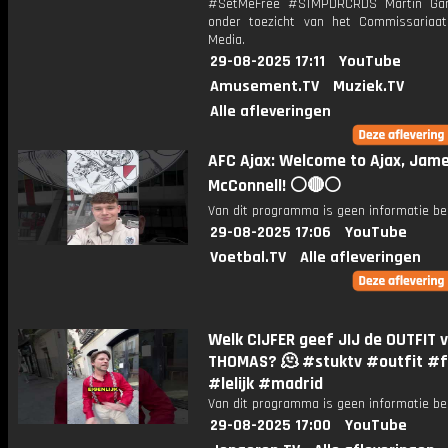
#SetMeFree #STMPDRCRDS Martin Garr
onder toezicht van het Commissariaa
Media.
29-08-2025 17:11
YouTube
Amusement.TV
Muziek.TV
Alle afleveringen
AFC Ajax: Welcome to Ajax, Jam
McConnell! ⚪️🔴⚪️
Van dit programma is geen informatie be
29-08-2025 17:06
YouTube
Voetbal.TV
Alle afleveringen
Welk CIJFER geef JIJ de OUTFIT 
THOMAS? 🫠 #stuktv #outfit #f
#lelijk #madrid
Van dit programma is geen informatie be
29-08-2025 17:00
YouTube