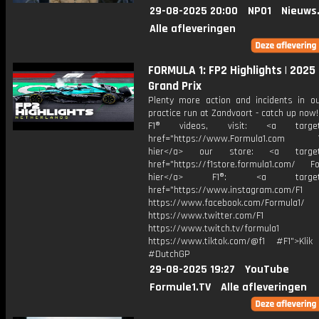
29-08-2025 20:00
NPO1
Nieuws
Alle afleveringen
FORMULA 1: FP2 Highlights | 2025
Grand Prix
Plenty more action and incidents in o
practice run at Zandvoort - catch up now
F1® videos, visit: <a target="
href="https://www.Formula1.com Vis
hier</a> our store: <a target=
href="https://f1store.formula1.com/ Fol
hier</a> F1®: <a target="_
href="https://www.instagram.com/F1
https://www.facebook.com/Formula1/
https://www.twitter.com/F1
https://www.twitch.tv/formula1
https://www.tiktok.com/@f1 #F1">Klik
#DutchGP
29-08-2025 19:27
YouTube
Formule1.TV
Alle afleveringen