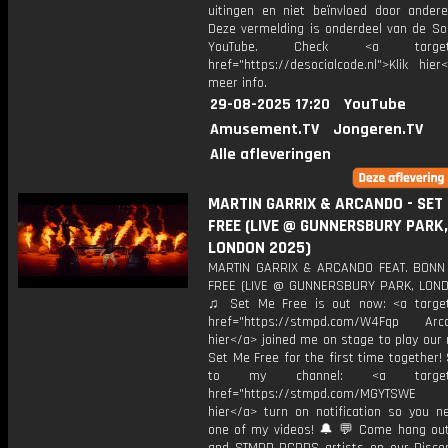
uitingen en niet beïnvloed door andere 
Deze vermelding is onderdeel van de Soc
YouTube. Check <a target="
href="https://desocialcode.nl">Klik hie
meer info.
29-08-2025 17:20
YouTube
Amusement.TV
Jongeren.TV
Alle afleveringen
MARTIN GARRIX & ARCANDO - SET
FREE (LIVE @ GUNNERSBURY PARK,
LONDON 2025)
MARTIN GARRIX & ARCANDO FEAT. BONN
FREE (LIVE @ GUNNERSBURY PARK, LON
♫ Set Me Free is out now: <a target
href="https://stmpd.com/W4Fqp Arca
hier</a> joined me on stage to play our
Set Me Free for the first time together!
to my channel: <a target="
href="https://stmpd.com/MGYTSWE a
hier</a> turn on notification so you n
one of my videos! 🔔 💬 Come hang ou