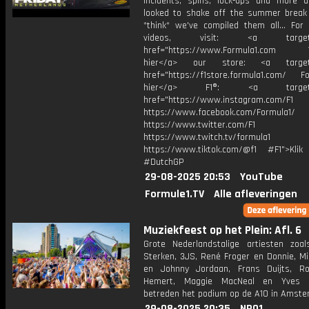
incidents, spins, lock-ups and more a
looked to shake off the summer break
*think* we've compiled them all... For
videos, visit: <a target="
href="https://www.Formula1.com Vis
hier</a> our store: <a target=
href="https://f1store.formula1.com/ Fol
hier</a> F1®: <a target="_
href="https://www.instagram.com/F1
https://www.facebook.com/Formula1/
https://www.twitter.com/F1
https://www.twitch.tv/formula1
https://www.tiktok.com/@f1 #F1">Klik
#DutchGP
29-08-2025 20:53
YouTube
Formule1.TV
Alle afleveringen
Muziekfeest op het Plein: Afl. 6
Grote Nederlandstalige artiesten zoal
Sterken, 3JS, René Froger en Donnie, Mi
en Johnny Jordaan, Frans Duijts, R
Hemert, Maggie MacNeal en Yves 
betreden het podium op de A10 in Amste
29-08-2025 20:35
NPO1