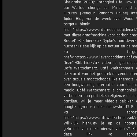
Sheldrake (2020): Entangled Life, How F
our Worlds, change our Minds and s
Futures (Penguin Random House) Int
Tijden Blog van de week over Wood 
target="_blank"
href="https://www.interessantetijden.n
met-dieselgraafmachine-voor-carbon-cred
Bestel">Klik hier</a> Rypke’s hoofdwerk
nuchter-Friese kijk op de natuur en de m
<a target="_bl
href="https://www.lieverdooddanslaa
Deze">Klik hier</a> video is geproduc
Café Weltschmerz. Café Weltschmerz g
de kracht van het gesprek en zendt inte
over actuele maatschappelijke thema's. 
een hoogwaardig alternatief voor de m
media. Café Weltschmerz is onafhankelij
verbonden aan politieke, religieuze of c
partijen. Wil je meer video's bekijken
hoogte blijven via onze nieuwsbrief? Ga
<a target="_bl
href="https://www.cafeweltschmerz.nl/v
Wil">Klik hier</a> je op de hoogt
gebracht van onze nieuwe video's? Kl
deze link: <a target="_