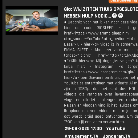
Gio: WIJ ZITTEN THUIS OPGESLOT
HEBBEN HULP NODIG…😂😭
♦ Bedankt voor het kijken naar deze vide
hier de code GIOSLEEP: <a target=
href="https://www.emma-sleep.nl/?
utm_source=YouTube&utm_medium=influ
Deze">Klik hier</a> video is in samenwe
EMMA SLEEP - Abonneer voor meer pl
target="_blank" href="http://bit.ly/Ab
♦">Klik hier</a> Mij dagelijks volgen?
kijkje hier: - Instagram: <a target
href="https://www.instagram.com/gio/
hier</a> ben Giovanni en ik probeer het 
YouTube te entertainen met video's! Al mi
zijn in 1080p, dat betekent dus HD! 
video's als verhalen over levensgebeur
vlogs en allerlei challenges en rando
Reizen en vloggen vind ik het leukste o
Ik upload ook veel video's met mijn fam
dat wordt altijd goed ontvangen. Om 
17:30 kan jij een video verwachten.
29-08-2025 17:30
YouTube
Amusement.TV
Jongeren.TV