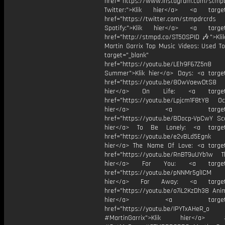
href="https://www.instagram.com/stmp
Twitter:">Klik hier</a> <a target=
href="https://twitter.com/stmpdrcrds
Spotify:">Klik hier</a> <a target=
href="http://stmpd.co/ST50SPID 🎶">Klik
Martin Garrix Top Music Videos: Used To
target="_blank"
href="https://youtu.be/LEh9F67Z5n8
Summer">Klik hier</a> Days: <a target
href="https://youtu.be/8OwVaewDtS8 H
hier</a> On Life: <a target="
href="https://youtu.be/Lpjcm1F8tY8 Oce
hier</a> <a target="_
href="https://youtu.be/BDocp-VpCwY Sca
hier</a> To Be Lonely: <a target=
href="https://youtu.be/e2vBLd5Egnk
hier</a> The Name Of Love: <a target
href="https://youtu.be/RnBT9uUYb1w Th
hier</a> For You: <a target="
href="https://youtu.be/pNNMr5glICM
hier</a> Far Away: <a target="
href="https://youtu.be/o7iL2KzDh38 Anim
hier</a> <a target="_
href="https://youtu.be/IPYTxAHeR_o
#MartinGarrix">Klik hier</a> #