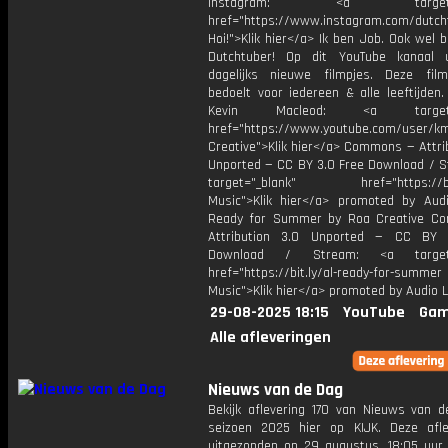
Instagram: <a target="_
href="https://www.instagram.com/dutch
Hoi!">Klik hier</a> Ik ben Job. Ook wel 
Dutchtuber! Op dit YouTube kanaal 
dagelijks nieuwe filmpjes. Deze film
bedoelt voor iedereen & alle leeftijden
Kevin Macleod: <a target="
href="https://www.youtube.com/user/k
Creative">Klik hier</a> Commons — Attri
Unported — CC BY 3.0 Free Download / S
target="_blank" href="https://bit.
Music">Klik hier</a> promoted by Audi
Ready for Summer by Roa Creative C
Attribution 3.0 Unported — CC BY 
Download / Stream: <a target="
href="https://bit.ly/al-ready-for-summer
Music">Klik hier</a> promoted by Audio L
29-08-2025 18:15
YouTube
Gam
Alle afleveringen
Nieuws van de Dag
Bekijk aflevering 170 van Nieuws van d
seizoen 2025 hier op KIJK. Deze afle
uitgezonden op 29 augustus, 18:05 uur 