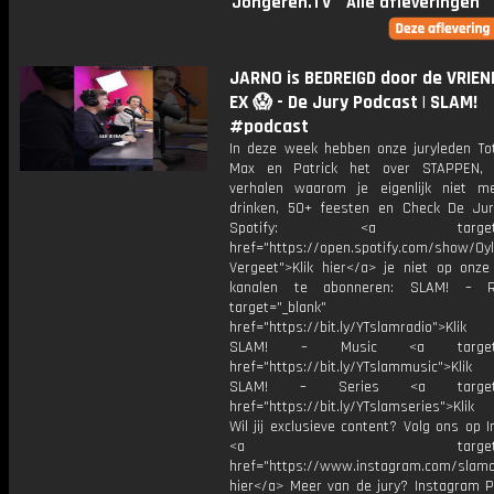
Jongeren.TV
Alle afleveringen
JARNO is BEDREIGD door de VRIEN
EX 😱 - De Jury Podcast | SLAM!
#podcast
In deze week hebben onze juryleden Tot
Max en Patrick het over STAPPEN, 
verhalen waarom je eigenlijk niet 
drinken, 50+ feesten en Check De Ju
Spotify: <a target="_
href="https://open.spotify.com/show/0
Vergeet">Klik hier</a> je niet op onze
kanalen te abonneren: SLAM! – 
target="_blank"
href="https://bit.ly/YTslamradio">Klik
SLAM! – Music <a target="_
href="https://bit.ly/YTslammusic">Klik
SLAM! – Series <a target="
href="https://bit.ly/YTslamseries">Klik
Wil jij exclusieve content? Volg ons op 
<a target="_bl
href="https://www.instagram.com/slamoff
hier</a> Meer van de jury? Instagram Pa