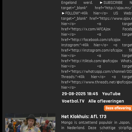
Engeland werd. ►SUBSCRIBE 
target="_blank" href="http://ajax.ms/
►FOLLOW">Klik hier</a> US Webs
target="_blank" href="https://www.ajax.n
hier</a> <a target="_
href="https://x.com/AFCAjax Facebo
hier</a> <a target="_
href="http://facebook.com/afcajax
Instagram:">Klik hier</a> <a target
href="http://instagram.com/afcajax TikT
hier</a> <a target="_
href="http://tiktok.com/@afcajax WhatsA
hier</a> <a target="_
href="https://whatsapp.com/channel/
Threads:">Klik hier</a> <a target=
href="https://www.threads.net/@afcajax
hier</a>
29-08-2025 18:45
YouTube
Voetbal.TV
Alle afleveringen
Het Klokhuis: Afl. 173
Manga is ontzettend populair in Japan,
in Nederland. Deze schattige stripfi