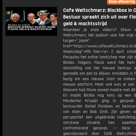
Cafe Weltschmerz: Blackbox in Cr
Bestuur spreekt zich uit over Fla
geld & machtsstrijd
Waardeer je onze video's? Steun 
Weltschmerz, het podium voor het vrije 
target="_blank"
href="https://www.cafeweltschmerz.nl/
Woensdag">Klik hier</a> 2 april schok
Pasquino het online landschap met zijn o
Blckbx. Volgens Flavio werd het he
aanstelling van het nieuwe bestuur o
gemaakt om aan te blijven. Inmiddels is F
bezig om een nieuwe start te maken
nieuwe platform. Maar wat was er aan
Waarom had Flavio zoveel moeite met dit
En maakt Blckbx nog kans op een do
Mordechai Krispijn ging in gespre
bestuurder Daniel Pardoen, en bestuu
van Aken en Bob Smit. Zijn geven v
perspectief een uitgebreide toelichtin
ontstane situatie. Een openha
confronterend gesprek. --- Deze 
geproduceerd door Café Weltschme