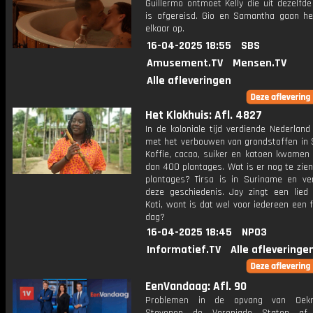
Guillermo ontmoet Kelly die uit dezelfde
is afgereisd. Gio en Samantha gaan he
elkaar op.
16-04-2025 18:55
SBS
Amusement.TV
Mensen.TV
Alle afleveringen
Het Klokhuis: Afl. 4827
In de koloniale tijd verdiende Nederland
met het verbouwen van grondstoffen in 
Koffie, cacao, suiker en katoen kwamen
dan 400 plantages. Wat is er nog te zie
plantages? Tirsa is in Suriname en ver
deze geschiedenis. Joy zingt een lied 
Koti, want is dat wel voor iedereen een f
dag?
16-04-2025 18:45
NPO3
Informatief.TV
Alle afleveringe
EenVandaag: Afl. 90
Problemen in de opvang van Oekr