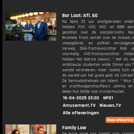
Bar Laat: Afl. 60
Na bijna 25 uur onafgebroken onder
hebben PVV, VVD, NSC en BBB een
gesloten over de voorjaarsnota. Neu
Brankele Frank vertelt over de invloed 
slaapgebrek, en politiek verslaggev
Verweij, D66-fractievoorzitter Rob 
voormalig VVD-fractievoorzitter Halbe
hebben het laatste nieuws. * Net als ve
ambitieuze studenten wilde Simon van 
wereld veranderen, maar raakte toch ver
de wereld van het grote geld. Hij schreef
De bermudadriehoek van talent. * Nico D
en vrachtwagenchauffeurs Johnny en
delen hun liefde voor truckermuziek.
16-04-2025 22:20
NPO1
Amusement.TV
Nieuws.TV
Alle afleveringen
Family Law
De fusie zorgt nog steeds voor spanni