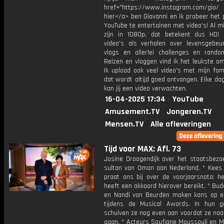
href="https://www.instagram.com/gio/
hier</a> ben Giovanni en ik probeer het 
YouTube te entertainen met video's! Al mi
zijn in 1080p, dat betekent dus HD! 
video's als verhalen over levensgebeur
vlogs en allerlei challenges en rando
Reizen en vloggen vind ik het leukste o
Ik upload ook veel video's met mijn fam
dat wordt altijd goed ontvangen. Elke da
kan jij een video verwachten.
16-04-2025 17:34
YouTube
Amusement.TV
Jongeren.TV
Mensen.TV
Alle afleveringen
Tijd voor MAX: Afl. 73
Josine Droogendijk over het staatsbezo
sultan van Oman aan Nederland. * Kee
praat ons bij over de voorjaarsnota: he
heeft een akkoord hierover bereikt. * Bu
en Nandi van Beurden maken kans op 
tijdens de Musical Awards. In hun ga
schuiven ze nog even aan voordat ze naa
gaan. * Acteurs Soufiane Moussouli en M