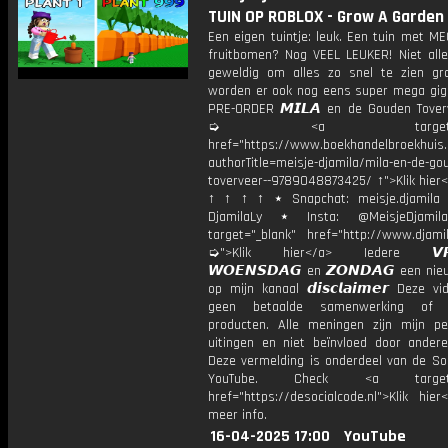
TUIN OP ROBLOX - Grow A Garden
Een eigen tuintje: leuk. Een tuin met M
fruitbomen? Nog VEEL LEUKER! Niet alle
geweldig om alles zo snel te zien gr
worden er ook nog eens super mega giga 
PRE-ORDER 𝙈𝙄𝙇𝘼 en de Gouden Toverv
➭ <a target="_bl
href="https://www.boekhandelbroekhuis.
authorTitle=meisje-djamila/mila-en-de-go
toverveer--9789048873425/ ↑">Klik hier<
↑ ↑ ↑ ↑ ⋆ Snapchat: meisje.djamila 
DjamilaLy ⋆ Insta: @MeisjeDjam
target="_blank" href="http://www.djamil
➭">Klik hier</a> Iedere 𝙑𝙍𝙄
𝙒𝙊𝙀𝙉𝙎𝘿𝘼𝙂 en 𝙕𝙊𝙉𝘿𝘼𝙂 een ni
op mijn kanaal 𝙙𝙞𝙨𝙘𝙡𝙖𝙞𝙢𝙚𝙧 Deze v
geen betaalde samenwerking of 
producten. Alle meningen zijn mijn per
uitingen en niet beïnvloed door andere 
Deze vermelding is onderdeel van de Soc
YouTube. Check <a target="
href="https://desocialcode.nl">Klik hie
meer info.
16-04-2025 17:00
YouTube