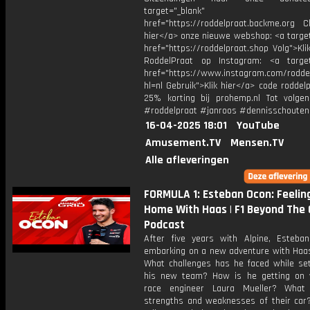
target="_blank"
href="https://roddelpraat.backme.org Ch
hier</a> onze nieuwe webshop: <a target
href="https://roddelpraat.shop Volg">Kli
RoddelPraat op Instagram: <a target
href="https://www.instagram.com/rodde
hl=nl Gebruik">Klik hier</a> code roddel
25% korting bij prohemp.nl Tot volge
#roddelpraat #janroos #dennisschouten
16-04-2025 18:01
YouTube
Amusement.TV
Mensen.TV
Alle afleveringen
FORMULA 1: Esteban Ocon: Feelin
Home With Haas | F1 Beyond The 
Podcast
After five years with Alpine, Esteba
embarking on a new adventure with Haas
What challenges has he faced while sett
his new team? How is he getting on
race engineer Laura Mueller? What
strengths and weaknesses of their car