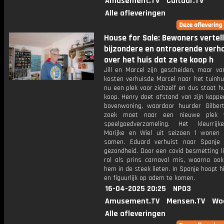
Amusement.TV
Cultuur.TV
Alle afleveringen
House for Sale: Bewoners vertel
bijzondere en ontroerende verh
over het huis dat ze te koop h
Jill en Marcel zijn gescheiden, maar v
kosten verhuisde Marcel naar het tuinhuis
nu een plek voor zichzelf en dus staat h
koop. Henry doet afstand van zijn kappe
bovenwoning, waardoor huurder Gilber
zoek moet naar een nieuwe plek v
speelgoedverzameling. Het kleurrij
Marijke en Wiel uit seizoen 1 wonen 
samen. Eduard verhuist naar Spanje 
gezondheid. Door een covid besmetting lie
rol als prins carnaval mis, waarna ook
hem in de steek lieten. In Spanje hoopt hij
en figuurlijk op adem te komen.
16-04-2025 20:25
NPO3
Amusement.TV
Mensen.TV
Wo
Alle afleveringen