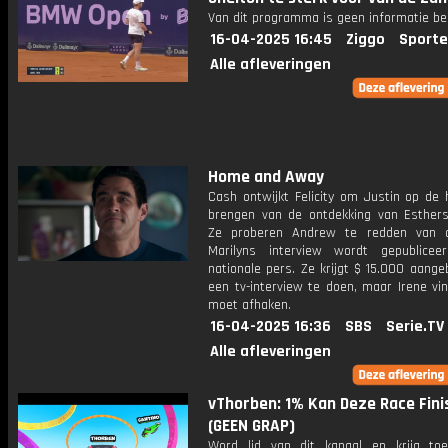
Van dit programma is geen informatie be
16-04-2025 16:45
Ziggo
Sporte
Alle afleveringen
Home and Away
Cash ontwijkt Felicity om Justin op de 
brengen van de ontdekking van Esthers
Ze proberen Andrew te redden van d
Marilyns interview wordt gepublice
nationale pers. Ze krijgt $ 15.000 aang
een ​​tv-interview te doen, maar Irene vi
moet afhaken.
16-04-2025 16:36
SBS
Serie.TV
Alle afleveringen
vThorben: 1% Kan Deze Race Fini
(GEEN GRAP)
Word lid van dit kanaal en krijg to