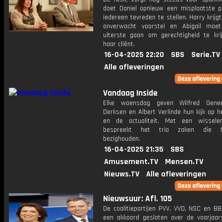
doet Daniel opnieuw een misplaatste 
iedereen tevreden te stellen. Harry krijg
onverwacht voorstel en Abigail moe
uiterste gaan om gerechtigheid te kri
haar cliënt.
16-04-2025 22:20
SBS
Serie.TV
Alle afleveringen
Vandaag Inside
Elke woensdag geven Wilfred Gene
Derksen en Albert Verlinde hun kijk op 
en de actualiteit. Met een wissele
bespreekt het trio zaken die N
bezighouden.
16-04-2025 21:35
SBS
Amusement.TV
Mensen.TV
Nieuws.TV
Alle afleveringen
Nieuwsuur: Afl. 105
De coalitiepartijen PVV, VVD, NSC en B
een akkoord gesloten over de voorjaar