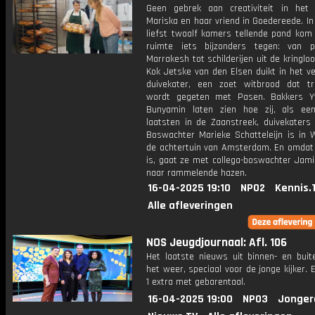
Geen gebrek aan creativiteit in het
Mariska en haar vriend in Goedereede. I
liefst twaalf kamers tellende pand kom 
ruimte iets bijzonders tegen: van p
Marrakesh tot schilderijen uit de kringloo
Kok Jetske van den Elsen duikt in het v
duivekater, een zoet witbrood dat tra
wordt gegeten met Pasen. Bakkers Y
Bunyamin laten zien hoe zij, als e
laatsten in de Zaanstreek, duivekaters 
Boswachter Marieke Schatteleijn is in W
de achtertuin van Amsterdam. En omdat 
is, gaat ze met collega-boswachter Jami
naar rammelende hazen.
16-04-2025 19:10
NPO2
Kennis.
Alle afleveringen
NOS Jeugdjournaal: Afl. 106
Het laatste nieuws uit binnen- en buit
het weer, speciaal voor de jonge kijker.
1 extra met gebarentaal.
16-04-2025 19:00
NPO3
Jonger