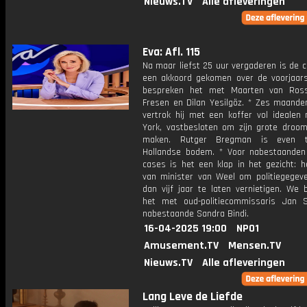
Nieuws.TV
Alle afleveringen
Eva: Afl. 115
Na maar liefst 25 uur vergaderen is de co
een akkoord gekomen over de voorjaar
bespreken het met Maarten van Ros
Fresen en Dilan Yesilgöz. * Zes maande
vertrok hij met een koffer vol idealen
York, vastbesloten om zijn grote droo
maken. Rutger Bregman is even 
Hollandse bodem. * Voor nabestaanden
cases is het een klap in het gezicht: h
van minister van Weel om politiegegev
dan vijf jaar te laten vernietigen. We 
het met oud-politiecommissaris Jan S
nabestaande Sandra Bindi.
16-04-2025 19:00
NPO1
Amusement.TV
Mensen.TV
Nieuws.TV
Alle afleveringen
Lang Leve de Liefde