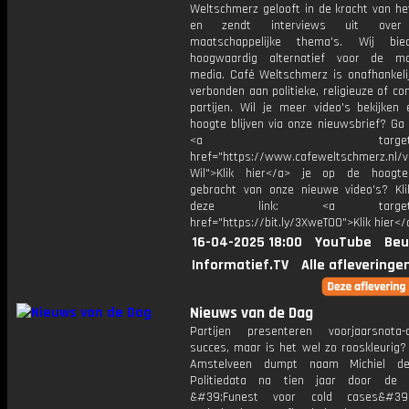
Weltschmerz gelooft in de kracht van he
en zendt interviews uit over 
maatschappelijke thema's. Wij bi
hoogwaardig alternatief voor de ma
media. Café Weltschmerz is onafhankelij
verbonden aan politieke, religieuze of c
partijen. Wil je meer video's bekijken
hoogte blijven via onze nieuwsbrief? Ga
<a target="_bl
href="https://www.cafeweltschmerz.nl/v
Wil">Klik hier</a> je op de hoogt
gebracht van onze nieuwe video's? Kl
deze link: <a target="_
href="https://bit.ly/3XweTO0">Klik hier</
16-04-2025 18:00
YouTube
Beu
Informatief.TV
Alle afleveringe
Nieuws van de Dag
Partijen presenteren voorjaarsnota
succes, maar is het wel zo rooskleurig?
Amstelveen dumpt naam Michiel de
Politiedata na tien jaar door de s
&#39;Funest voor cold cases&#39;