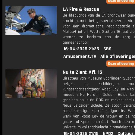
LA Fire & Rescue
De lifeguards van de LA brandweer bun
krachten met het gespecialiseerde Air
voor een dramatische reddingsactie t
Malibu-triatlon. Watts Station 16 laat zi
waarde ze hechten aan de zorg 
gemeenschap.
16-04-2025 21:25
SBS
Amusement.TV
Alle afleveringe
Nu te Zien!: Afl. 15
Directeur van Museum Voorlinden Suzan
bekijkt de schilderijen v
kunstenaarsechtpaar Rosa Loy en Neo
museum No Hero in Delden. Beide ku
groeiden op in de DDR en maken deel u
Neue Leipziger Schule. Ze staan beke
raadselachtige, surreële figuratie. Wa
werk van Rosa Loy de vrouw en de n
grote rol spelen, creëert Rauch een m
universum vol raadselachtig handelende f
16-04-2025 21:15
NPO2
Cultuur