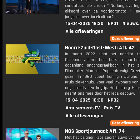
Stevenen de Verenigde Staten a
constitutionele crisis? * Na lang overle
akkoord over de Voorjaarsnota * Ho
jongeren over incelcultuur?
16-04-2025 18:30
NPO1
Nieuws.
Alle afleveringen
Noord-Zuid-Oost-West: Afl. 42
In maart 2022 slaat het noodlot to
Cazemier valt van haar fiets op haar hoo
dagenlang onaanspreekbaar in het zi
Filmmaker Manfred Poppenk volgt Gree
gezin. In 1960 opent koningin Juliana
Kruis ziekenhuis. Voor veel inwoners va
nog steeds een begrip. Hartchirurg Han
neemt ons mee door het lege gebouw.
16-04-2025 18:30
NPO2
Amusement.TV
Reis.TV
Alle afleveringen
NOS Sportjournaal: Afl. 74
Met het belangrijkste sportnieuws van de