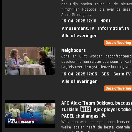
der Grijn spelen rollen in de nieuwe
filmthriller iHostage, die over de gijze
Apple Store gaat.
16-04-2025 17:10
NPO1
Amusement.TV
Informatief.TV
Alle afleveringen
Neighbours
Jane en Clint worden geconfronteer
gevolgen nu hun relatie openbaar is. Karl 
twijfels over de mysterieuze houding van
16-04-2025 17:05
SBS
Serie.TV
Alle afleveringen
AFC Ajax: 'Team Baklava, becaus
Turkish!' 🇹🇷 | Ajax players take
PADEL challenges! 🎾
Welk duo wint het spel boter-kaas-en-
welke speler heeft de beste controle