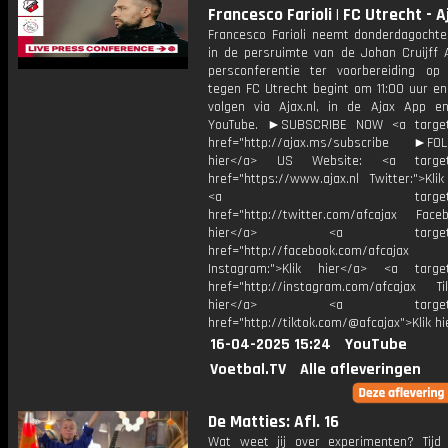
Francesco Farioli | FC Utrecht - A
Francesco Farioli neemt donderdagochte
in de persruimte van de Johan Cruijff 
persconferentie ter voorbereiding op
tegen FC Utrecht begint om 11:00 uur en 
volgen via Ajax.nl, in de Ajax App e
YouTube. ►SUBSCRIBE NOW <a target=
href="http://ajax.ms/subscribe ►FOL
hier</a> US Website: <a target=
href="https://www.ajax.nl Twitter:">Kli
<a target="_bl
href="http://twitter.com/afcajax Facebo
hier</a> <a target="_
href="http://facebook.com/afcajax
Instagram:">Klik hier</a> <a target
href="http://instagram.com/afcajax TikT
hier</a> <a target="_
href="http://tiktok.com/@afcajax">Klik h
16-04-2025 15:24
YouTube
Voetbal.TV
Alle afleveringen
De Matties: Afl. 16
Wat weet jij over experimenten? Tij