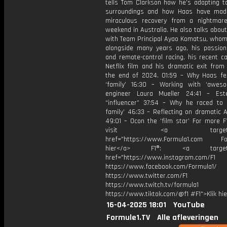
tells Tom Clarkson how he’s adapting t
surroundings and how Haas have mad
miraculous recovery from a nightmar
weekend in Australia. He also talks about
with Team Principal Ayao Komatsu, whom
alongside many years ago, his passion
and remote-control racing, his recent c
Netflix film and his dramatic exit from
the end of 2024. 01:59 – Why Haas fee
‘family’ 16:30 – Working with ‘awes
engineer Laura Mueller 24:41 – Est
“influencer” 37:54 – Why he raced to 
family’ 46:33 – Reflecting on dramatic A
49:01 – Ocon the ‘film star’ For more F
visit <a target="_b
href="https://www.Formula1.com Fol
hier</a> F1®: <a target="_
href="https://www.instagram.com/F1
https://www.facebook.com/Formula1/
https://www.twitter.com/F1
https://www.twitch.tv/formula1
https://www.tiktok.com/@f1 #F1">Klik hi
16-04-2025 18:01
YouTube
Formule1.TV
Alle afleveringen