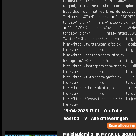
tennisbal? The Padellers zet Ajax-spele
Rugani, Lucas Rosa, Ahmetcan Kaplan 
Edvardsen aan het werk op de padelb
Toekomst. #ThePadellers ►SUBSCRIB
target="_blank" href="http://ajax.ms/
►FOLLOW">Klik hier</a> US Webs
target="_blank" href="https://www
Twitter:">Klik hier</a> <a target=
href="http://twitter.com/afcajax Facebo
hier</a> <a target="_
href="http://facebook.com/afcajax
Instagram:">Klik hier</a> <a target
href="http://instagram.com/afcajax TikT
hier</a> <a target="_
href="http://tiktok.com/@afcajax BeRe
hier</a> <a target="_
href="https://bere.al/afcajax Threa
hier</a> <a target="_
href="https://www.threads.net/@afcajax
hier</a>
16-04-2025 17:01
YouTube
Voetbal.TV
Alle afleveringen
MeisjeDjamila: IK MAAK DE GROO