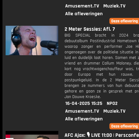
Amusement.TV
Muziek.TV
Alle afleveringen
2 Meter Sessies: Afl. 7
BIG SPECIAL bracht in 2024 bra
debuutalbum Postindustrial Hometown B
waarop zanger en performer Joe Hic
ongenoegen over de politieke situatie i
luid en duidelijk laat horen. Samen met 
vriend en drummer Callum Maloney, die
kort nog vrachtwagenchauffeur was, t
door Europa met hun rauwe, en
postpunkgeluid. In de 2 Meter Sessi
brengen ze nummers van hun debuuta
gehore en gaan ze in gesprek met pr
Jan Douwe Kroeske.
16-04-2025 15:25
NPO2
Amusement.TV
Muziek.TV
Alle afleveringen
AFC Ajax: 🎙️ LIVE 11:00 | Persconf