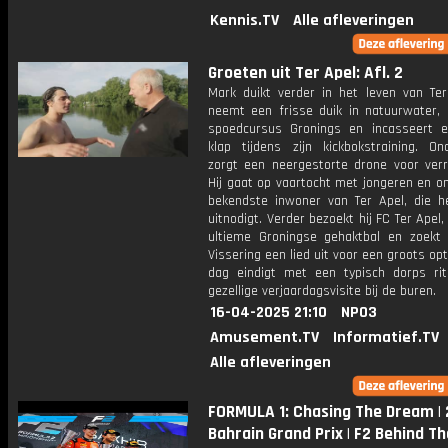
Kennis.TV
Alle afleveringen
Groeten uit Ter Apel: Afl. 2
Mark duikt verder in het leven van Ter 
neemt een frisse duik in natuurwater, k
spoedcursus Gronings en incasseert 
klap tijdens zijn kickbokstraining. On
zorgt een neergestorte drone voor verr
Hij gaat op vaartocht met jongeren en o
bekendste inwoner van Ter Apel, die h
uitnodigt. Verder bezoekt hij FC Ter Apel,
ultieme Groningse gehaktbal en zoekt
Vissering een lied uit voor een groots op
dag eindigt met een typisch dorps rit
gezellige verjaardagsvisite bij de buren.
16-04-2025 21:10
NPO3
Amusement.TV
Informatief.TV
Alle afleveringen
FORMULA 1: Chasing The Dream |
Bahrain Grand Prix | F2 Behind Th