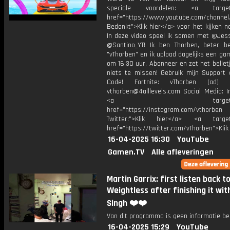
speciale voordelen: <a target=
href="https://www.youtube.com/channel
Bedankt">Klik hier</a> voor het kijken naa
In deze video speel ik samen met @Jess
@Santino_YT! Ik ben Thorben, beter b
"vThorben" en ik upload dagelijks een ga
om 16:30 uur. Abonneer en zet het belle
niets te missen! Gebruik mijn Support 
Code! Fortnite: vThorben (ad) B
vthorben@4alllevels.com Social Media: I
<a target="_bl
href="https://instagram.com/vthorben
Twitter:">Klik hier</a> <a target=
href="https://twitter.com/vThorben">Klik
16-04-2025 16:30
YouTube
Gamen.TV
Alle afleveringen
Martin Garrix: first listen back t
Weightless after finishing it with
Singh ❤️❤️
Van dit programma is geen informatie be
16-04-2025 15:29
YouTube