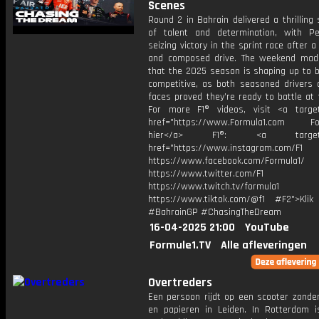
Scenes
Round 2 in Bahrain delivered a thrillin
of talent and determination, with P
seizing victory in the sprint race after a
and composed drive. The weekend made
that the 2025 season is shaping up to b
competitive, as both seasoned drivers 
faces proved they’re ready to battle at 
For more F1® videos, visit <a target
href="https://www.Formula1.com Fol
hier</a> F1®: <a target="_
href="https://www.instagram.com/F1
https://www.facebook.com/Formula1/
https://www.twitter.com/F1
https://www.twitch.tv/formula1
https://www.tiktok.com/@f1 #F2">Klik
#BahrainGP #ChasingTheDream
16-04-2025 21:00
YouTube
Formule1.TV
Alle afleveringen
Overtreders
Een persoon rijdt op een scooter zonder
en papieren in Leiden. In Rotterdam i