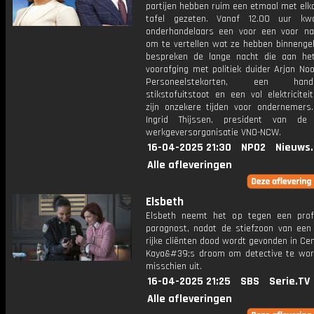
partijen hebben ruim een etmaal met elk
tafel gezeten. Vanaf 12.00 uur k
onderhandelaars een voor een voor na
om te vertellen wat ze hebben binnenge
bespreken de lange nacht die aan he
voorafging met politiek duider Arjan Noo
Personeelstekorten, een handel
stikstofuitstoot en een vol elektricitei
zijn onzekere tijden voor ondernemers.
Ingrid Thijssen, president van de 
werkgeversorganisatie VNO-NCW.
16-04-2025 21:30
NPO2
Nieuws
Alle afleveringen
Elsbeth
Elsbeth neemt het op tegen een prof
paragnost, nadat de stiefzoon van een
rijke cliënten dood wordt gevonden in Cen
Kaya&#39;s droom om detective te wo
misschien uit.
16-04-2025 21:25
SBS
Serie.TV
Alle afleveringen