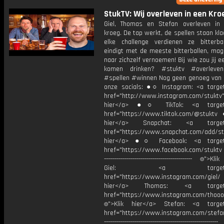
StukTV: Wij overleven in een Kro
Giel, Thomas en Stefan overleven in
kroeg. De tap werkt, de spellen staan kl
elke challenge verdienen ze bitterba
eindigt met de meeste bitterballen, mag
naar zichzelf vernoemen! Bij wie zou jij e
komen drinken? #stuktv #overleve
#spellen #winnen Nog geen genoeg van 
onze socials: ●○ Instagram: <a target
href="http://www.instagram.com/stuktv"
hier</a> ●○ TikTok: <a target=
href="https://www.tiktok.com/@stuktv
hier</a> Snapchat: <a target="
href="https://www.snapchat.com/add/stu
hier</a> ●○ Facebook: <a target=
href="https://www.facebook.com/stuktv ---
-------------------------------------------- ⌾">K
Giel: <a target="_b
href="https://www.instagram.com/giel
hier</a> Thomas: <a target="
href="https://www.instagram.com/thooo
⌾">Klik hier</a> Stefan: <a target
href="https://www.instagram.com/stefan
----------------------------------------------------