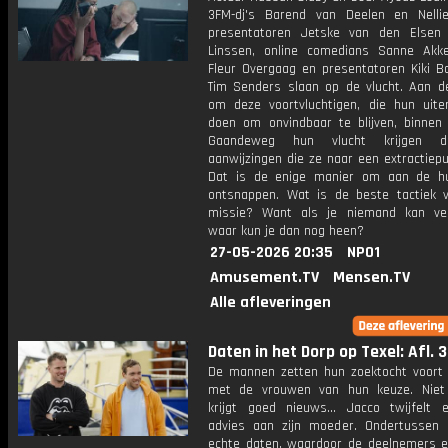
3FM-dj's Barend van Deelen en Nelli
presentatoren Jetske van den Elsen
Linssen, online comedians Sanne Ak
Fleur Overgaag en presentatoren Kiki 
Tim Senders slaan op de vlucht. Aan d
om deze voortvluchtigen, die hun uite
doen om onvindbaar te blijven, binnen 
Gaandeweg hun vlucht krijgen d
aanwijzingen die ze naar een extractiepu
Dat is de enige manier om aan de h
ontsnappen. Wat is de beste tactiek 
missie? Want als je niemand kan ve
waar kun je dan nog heen?
27-05-2026 20:35
NPO1
Amusement.TV
Mensen.TV
Alle afleveringen
Daten in het Dorp op Texel: Afl. 3
De mannen zetten hun zoektocht voort 
met de vrouwen van hun keuze. Niet
krijgt goed nieuws... Jacco twijfelt 
advies aan zijn moeder. Ondertussen 
echte daten, waardoor de deelnemers e