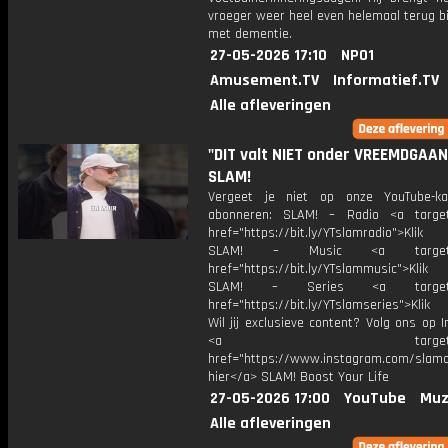
vroeger weer heel even helemaal terug b
met dementie.
27-05-2026 17:10
NPO1
Amusement.TV
Informatief.TV
Alle afleveringen
"DIT valt NIET onder VREEMDGAAN"
SLAM!
Vergeet je niet op onze YouTube-ka
abonneren: SLAM! – Radio <a target
href="https://bit.ly/YTslamradio">Klik
SLAM! – Music <a target="_
href="https://bit.ly/YTslammusic">Klik
SLAM! – Series <a target="
href="https://bit.ly/YTslamseries">Klik
Wil jij exclusieve content? Volg ons op 
<a target="_bl
href="https://www.instagram.com/slamoff
hier</a> SLAM! Boost Your Life
27-05-2026 17:00
YouTube
Muz
Alle afleveringen