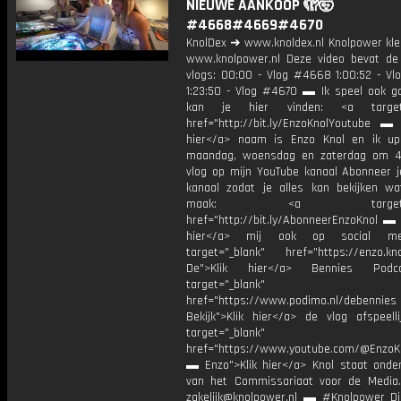
NIEUWE AANKOOP 🫣🤯
#4668#4669#4670
KnolDex ➜ www.knoldex.nl Knolpower kled
www.knolpower.nl Deze video bevat de
vlogs: 00:00 - Vlog #4668 1:00:52 - V
1:23:50 - Vlog #4670 ▬ Ik speel ook g
kan je hier vinden: <a target=
href="http://bit.ly/EnzoKnolYoutube ▬ M
hier</a> naam is Enzo Knol en ik up
maandag, woensdag en zaterdag om 4
vlog op mijn YouTube kanaal Abonneer j
kanaal zodat je alles kan bekijken w
maak: <a target="_b
href="http://bit.ly/AbonneerEnzoKnol ▬ 
hier</a> mij ook op social me
target="_blank" href="https://enzo.kno
De">Klik hier</a> Bennies Podc
target="_blank"
href="https://www.podimo.nl/debennies
Bekijk">Klik hier</a> de vlog afspeelli
target="_blank"
href="https://www.youtube.com/@EnzoKn
▬ Enzo">Klik hier</a> Knol staat onder
van het Commissariaat voor de Media.
zakelijk@knolpower.nl ▬ #Knolpower Di