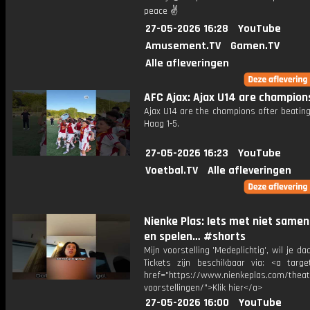
peace ✌
27-05-2026 16:28
YouTube
Amusement.TV
Gamen.TV
Alle afleveringen
AFC Ajax: Ajax U14 are champions
Ajax U14 are the champions after beatin
Haag 1-5.
27-05-2026 16:23
YouTube
Voetbal.TV
Alle afleveringen
Nienke Plas: Iets met niet samen
en spelen… #shorts
Mijn voorstelling 'Medeplichtig', wil je daa
Tickets zijn beschikbaar via: <a target
href="https://www.nienkeplas.com/theat
voorstellingen/">Klik hier</a>
27-05-2026 16:00
YouTube