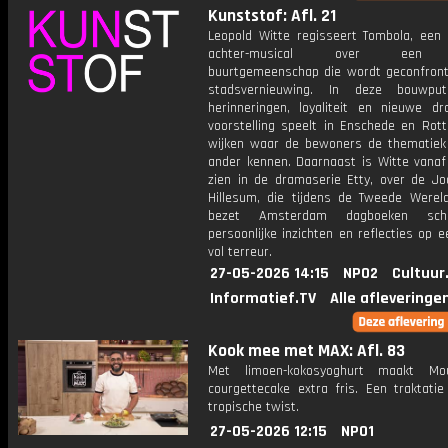
Kunststof: Afl. 21
Leopold Witte regisseert Tombola, een 
achter-musical over een 
buurtgemeenschap die wordt geconfron
stadsvernieuwing. In deze bouwpu
herinneringen, loyaliteit en nieuwe d
voorstelling speelt in Enschede en Rott
wijken waar de bewoners de thematiek
ander kennen. Daarnaast is Witte vanaf 
zien in de dramaserie Etty, over de Jo
Hillesum, die tijdens de Tweede Wereld
bezet Amsterdam dagboeken schr
persoonlijke inzichten en reflecties op 
vol terreur.
27-05-2026 14:15
NPO2
Cultuur
Informatief.TV
Alle afleveringe
Kook mee met MAX: Afl. 83
Met limoen-kokosyoghurt maakt Mo
courgettecake extra fris. Een traktati
tropische twist.
27-05-2026 12:15
NPO1