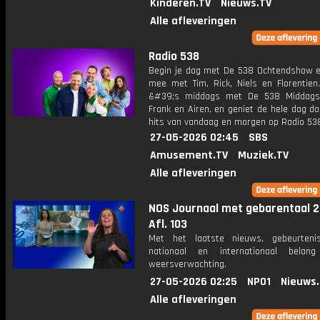
Kinderen.TV
Nieuws.TV
Alle afleveringen
Radio 538
Begin je dag met De 538 Ochtendshow en 
mee met Tim, Rick, Niels en Florentien
&#39;s middags met De 538 Middag
Frank en Airen, en geniet de hele dag d
hits van vandaag en morgen op Radio 53
27-05-2026 02:45
SBS
Amusement.TV
Muziek.TV
Alle afleveringen
NOS Journaal met gebarentaal 2
Afl. 103
Met het laatste nieuws, gebeurteni
nationaal en internationaal bela
weersverwachting.
27-05-2026 02:25
NPO1
Nieuws
Alle afleveringen