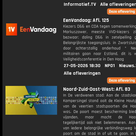
Informatief.TV
Alle afleveringe
EenVandaag: Afl. 125
Kiezers D66 en CDA tegen samenwerking
Markuszower, meeste VVD-kiezers z
bezwaar; daling D66 in zetelpeiling 
Belangrijkste toegangsluis in Zwartslui
door achterstallig onderhoud * Ned
militairen gaan naar Estland, dit is
Veiligheidsconferentie in Den Haag
27-05-2026 18:30
NPO1
Nieuws.
Alle afleveringen
Noord-Zuid-Oost-West: Afl. 83
In De verdwenen stad: Aan de stadska
Kampersingel stond ooit de Kleine Houtp
van de veertien stadspoorten die Haa
was. De poort moest bescherming bie
vijanden, maar mocht de Haar
tegelijkertijd ook niet belemmeren. Aan
van iedere belangrijke verbindingsweg
poort om de stad in of uit te gaan. In 