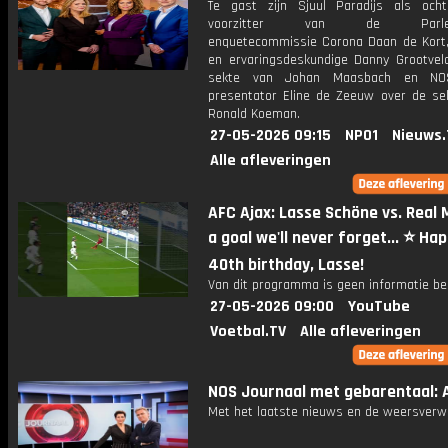
Te gast zijn Sjuul Paradijs als och
voorzitter van de Parleme
enquetecommissie Corona Daan de Kort, 
en ervaringsdeskundige Danny Grootvel
sekte van Johan Maasbach en NO
presentator Eline de Zeeuw over de sel
Ronald Koeman.
27-05-2026 09:15
NPO1
Nieuws.
Alle afleveringen
AFC Ajax: Lasse Schöne vs. Real 
a goal we'll never forget... ⭐️ Ha
40th birthday, Lasse!
Van dit programma is geen informatie be
27-05-2026 09:00
YouTube
Voetbal.TV
Alle afleveringen
NOS Journaal met gebarentaal: A
Met het laatste nieuws en de weersverw