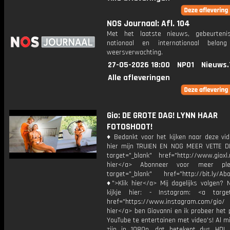
NOS Journaal: Afl. 104
Met het laatste nieuws, gebeurteni
nationaal en internationaal bela
weersverwachting.
27-05-2026 18:00
NPO1
Nieuws.
Alle afleveringen
Gio: DE GROTE DAG! LYNN HAAR
FOTOSHOOT!
♦ Bedankt voor het kijken naar deze vid
hier mijn TRUIEN EN NOG MEER VETTE D
target="_blank" href="http://www.gioxl.
hier</a> Abonneer voor meer ple
target="_blank" href="http://bit.ly/Ab
♦">Klik hier</a> Mij dagelijks volgen?
kijkje hier: - Instagram: <a target
href="https://www.instagram.com/gio/
hier</a> ben Giovanni en ik probeer het 
YouTube te entertainen met video's! Al mi
zijn in 1080p, dat betekent dus HD! 