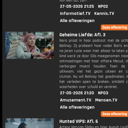
van een azc zijn?
27-05-2026 21:25
NPO2
Informatief.TV
Kennis.TV
Alle afleveringen
Geheime Liefde: Afl. 3
Nora praat in haar podcast met de achtt
Belinay. Zij probeert haar vader Baris e
na jaren ruzie weer met elkaar te laten p
kind werd ze door Sila meegenomen naa
ontmoetingen met haar affaire Mesut, di
verborgen moest houden. Toen de 
uitkwam, viel het gezin uiteen en s
Usman. Nu wil Belinay het goedmaken, 
het verleden open te breken, ontdekt ze
waarheden over schuld en verdriet.
27-05-2026 21:20
NPO3
Amusement.TV
Mensen.TV
Alle afleveringen
Hunted VIPS: Afl. 6
Acteur Hassan Slaby en boer Ayoub Louih