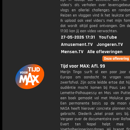
video's als verhalen over levensgebeur
vlogs en allerlei challenges en rando
Reizen en vloggen vind ik het leukste o
Ik upload ook veel video's met mijn fam
dat wordt altijd goed ontvangen. Om 
17:30 kan jij een video verwachten.
27-05-2026 17:31
YouTube
Amusement.TV
Jongeren.TV
Mensen.TV
Alle afleveringen
Tijd voor MAX: Afl. 99
Merijn Tinga surft al een paar jaar 
Europa om aandacht te vragen voor
zwerfafval. Zijn actie leidde ertoe dat hij
audiëntie mocht komen bij Paus Leo XI
Lemette-Polhaupessy en Mas van Putt
een boek gemaakt vol met Molukse ger
Een permanente basis op de maan o
NASA heeft hierover concrete plannen na
gebracht. Diederik Jekel praat ons bij.
Vergeer over de documentaire over Rafae
Evert ten Napel helpt mee 
Voetbalherinneringsdagen. Hij brengt fl