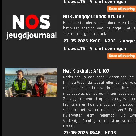
Nieuws.TV
Alle afleveringen
NOS Jeugdjournaal: Afl. 147
Het laatste nieuws uit binnen- en buit
het weer, speciaal voor de jonge kijker.
1 extra met gebarentaal.
27-05-2026 19:00
NPO3
Jonger
Nieuws.TV
Alle afleveringen
Het Klokhuis: Afl. 107
Nederland is een echt rivierenland: de
Rijn, de Waal, de IJssel, allemaal kronkel
ons land. Maar hoe werkt een rivier? Ti
met boswachter Jeroen in een bootje op 
Ze krijgt antwoord op de vraag waarom
kronkelen en hoe die bochten ontstaa
stroomt het water naar de zee? En 
rivierwater echt helemaal uit Zwit
Varkentje Rund gaat op strandvakant
IJssel.
27-05-2026 18:45
NPO3