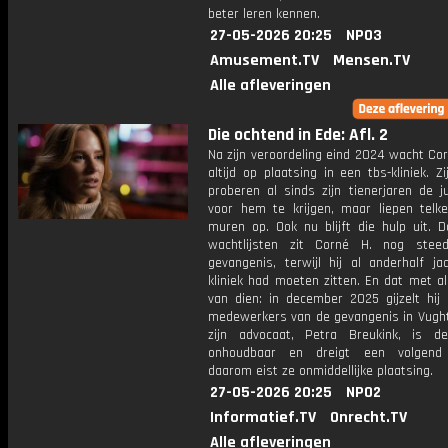
beter leren kennen.
27-05-2026 20:25
NPO3
Amusement.TV
Mensen.TV
Alle afleveringen
Die ochtend in Ede: Afl. 2
Na zijn veroordeling eind 2024 wacht Co
altijd op plaatsing in een tbs-kliniek. Z
proberen al sinds zijn tienerjaren de j
voor hem te krijgen, maar liepen telk
muren op. Ook nu blijft die hulp uit. D
wachtlijsten zit Corné H. nog stee
gevangenis, terwijl hij al anderhalf ja
kliniek had moeten zitten. En dat met all
van dien: in december 2025 gijzelt hij
medewerkers van de gevangenis in Vught
zijn advocaat, Petra Breukink, is de
onhoudbaar en dreigt een volgend i
daarom eist ze onmiddellijke plaatsing.
27-05-2026 20:25
NPO2
Informatief.TV
Onrecht.TV
Alle afleveringen