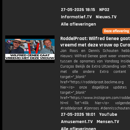
27-05-2026 18:15
NPO2
Informatief.TV
Nieuws.TV
Alle afleveringen
RoddelPraat: Wilfred Genee gaat
vreemd met deze vrouw op Cur
Jan Roos en Dennis Schouten hebb
nieuws: Wilfred Genee gaat weer vreemd.
tussen de opnames van Vandaag Insid
Curaçao Bekijk de Extra Uitzending van 
met alle andere Extra content 
target="_blank"
href="https://roddelpraat.backme.org V
hier</a> onze dagelijkse updates
target="_blank"
href="https://www.instagram.com/rodde
hl=nl Tot">Klik hier</a> volgen
#roddelpraat #janroos #dennisschouten
27-05-2026 18:01
YouTube
Amusement.TV
Mensen.TV
Alle afleveringen