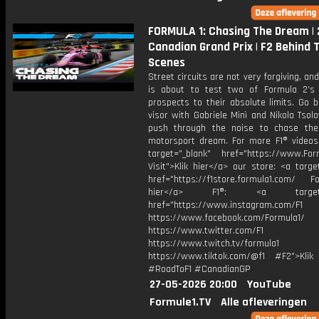
FORMULA 1: Chasing The Dream |
Canadian Grand Prix | F2 Behind 
Scenes
Street circuits are not very forgiving, an
is about to test two of Formula 2’s 
prospects to their absolute limits. Go 
visor with Gabriele Minì and Nikola Tsol
push through the noise to chase the
motorsport dream. For more F1® videos, 
target="_blank" href="https://www.For
Visit">Klik hier</a> our store: <a targe
href="https://f1store.formula1.com/ Fol
hier</a> F1®: <a target="_
href="https://www.instagram.com/F1
https://www.facebook.com/Formula1/
https://www.twitter.com/F1
https://www.twitch.tv/formula1
https://www.tiktok.com/@f1 #F2">Klik
#RoadToF1 #CanadianGP
27-05-2026 20:00
YouTube
Formule1.TV
Alle afleveringen