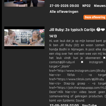
27-05-2026 09:00
NPO2
Nieuws
Alle afleveringen
Jill Ruby: Zo typisch Carlijn 😂❤️
1413
Hi, wat leuk dat je op mijn kanaal bent ga
Ik ben Jill Ruby (32) en woon samen
hondje Bodhi in Nijmegen. Ik post elke d
een vlog over het wel een wee van mij lev
het leuk vindt kun je abonneren! ✖
contact@jill-ruby.nl ✖ Instagr
target="_blank"
href="http://www.instagram.com/jillrub
hier</a> TikTok - <a target="
href="https://www.tiktok.com/@jilllrub
hier</a> Step-Up groep - <a target
href="https://join.thestepupapp.com/IYL
Deze">Klik hier</a> video bevat geen
samenwerking of gekregen producten. 
komt van Epidemic Sound.
27-05-2026 07:00
YouTube