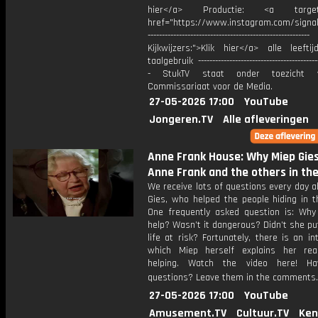
hier</a> Productie: <a target=
href="https://www.instagram.com/signa
---------------------------------------------------------
Kijkwijzers:">Klik hier</a> alle leefti
taalgebruik -------------------------------------------
- StukTV staat onder toezicht 
Commissariaat voor de Media.
27-05-2026 17:00
YouTube
Jongeren.TV
Alle afleveringen
Anne Frank House: Why Miep Gie
Anne Frank and the others in th
We receive lots of questions every day 
Gies, who helped the people hiding in t
One frequently asked question is: Why
help? Wasn’t it dangerous? Didn’t she p
life at risk? Fortunately, there is an in
which Miep herself explains her re
helping. Watch the video here! H
questions? Leave them in the comments
27-05-2026 17:00
YouTube
Amusement.TV
Cultuur.TV
Ken