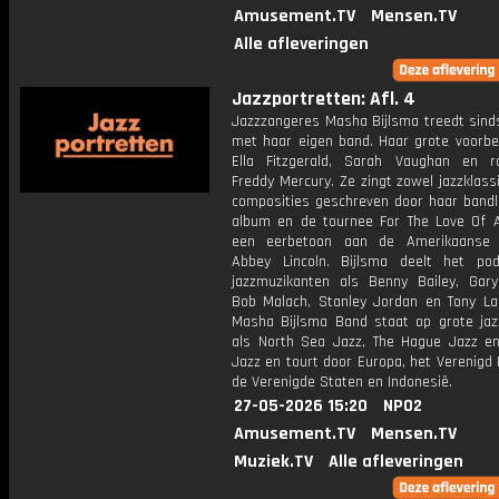
Amusement.TV
Mensen.TV
Alle afleveringen
Jazzportretten: Afl. 4
Jazzzangeres Masha Bijlsma treedt sind
met haar eigen band. Haar grote voorbee
Ella Fitzgerald, Sarah Vaughan en r
Freddy Mercury. Ze zingt zowel jazzklass
composities geschreven door haar bandl
album en de tournee For The Love Of A
een eerbetoon aan de Amerikaanse 
Abbey Lincoln. Bijlsma deelt het p
jazzmuzikanten als Benny Bailey, Gar
Bob Malach, Stanley Jordan en Tony La
Masha Bijlsma Band staat op grote jazz
als North Sea Jazz, The Hague Jazz en
Jazz en tourt door Europa, het Verenigd K
de Verenigde Staten en Indonesië.
27-05-2026 15:20
NPO2
Amusement.TV
Mensen.TV
Muziek.TV
Alle afleveringen