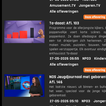
Amusement.TV
Jongeren.TV
Alle afleveringen
Ta-daaa!: Afl. 103
Programma voor de allerjongste kijkers. E
poppenvolkje voert korte scènes 
poppenkast. Ze doen alledaagse ding
een- tot driejarigen zich herkennen. Z
maken muziek, puzzelen, bouwen, te
spelen verstoppertje. Elk avontuur eindi
enthousiast Ta-daaa!
27-05-2026 06:55
NPO3
Kinder
Alle afleveringen
NOS Jeugdjournaal met gebarent
Afl. 146
Het laatste nieuws uit binnen- en buit
het weer, speciaal voor de jonge kij
gebarentaal.
27-05-2026 05:10
NPO3
Jonger