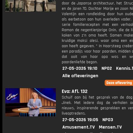
door de Japanse architectuur, het Struc
en de jaren 70. Dochter Marije en zoon N
Valentijn een rondleiding door hun ouder
als eerbetoon aan hun overleden vader. 
serie familierecepten met een verhaa
Ramon de negentienjarige Onin, die de l
koken van z'n oma heeft. Samen mak
kruidige moksi alesi, waar oma een ei
aan heeft gegeven. * In Haarsteeg creëe
een paradijs voor haar paarden, midden 
dat ooit van haar opa was en w
paardenliefde begon.
27-05-2026 19:10
NPO2
Kennis.
Alle afleveringen
Eva: Afl. 132
Schuif aan bij het gesprek van de da
Jinek. Met iedere dag de verhalen a
nieuws, inspirerende gesprekken en ve
liveoptredens.
27-05-2026 19:05
NPO3
Amusement.TV
Mensen.TV