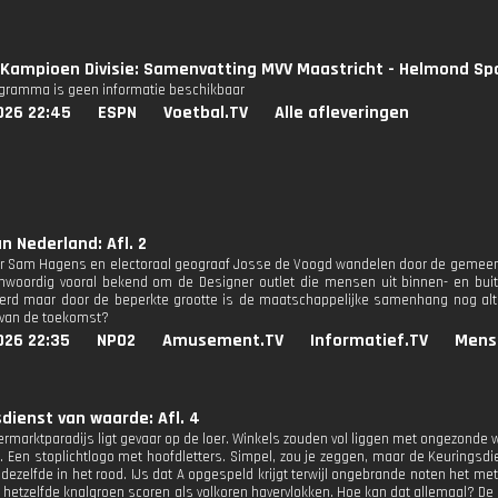
Kampioen Divisie: Samenvatting MVV Maastricht - Helmond Sp
ogramma is geen informatie beschikbaar
026 22:45
ESPN
Voetbal.TV
Alle afleveringen
n Nederland: Afl. 2
or Sam Hagens en electoraal geograaf Josse de Voogd wandelen door de geme
nwoordig vooral bekend om de Designer outlet die mensen uit binnen- en buiten
rd maar door de beperkte grootte is de maatschappelijke samenhang nog alti
 van de toekomst?
026 22:35
NPO2
Amusement.TV
Informatief.TV
Mens
dienst van waarde: Afl. 4
ermarktparadijs ligt gevaar op de loer. Winkels zouden vol liggen met ongezonde w
. Een stoplichtlogo met hoofdletters. Simpel, zou je zeggen, maar de Keuringsdien
 dezelfde in het rood. IJs dat A opgespeld krijgt terwijl ongebrande noten het 
s hetzelfde knalgroen scoren als volkoren havervlokken. Hoe kan dat allemaal? De 