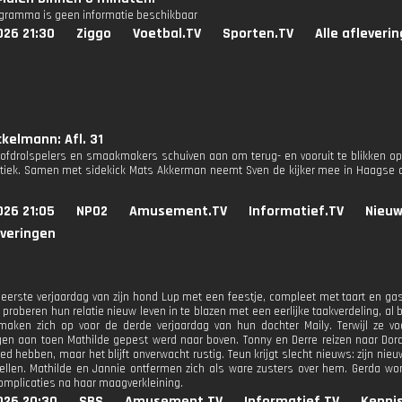
ogramma is geen informatie beschikbaar
026 21:30
Ziggo
Voetbal.TV
Sporten.TV
Alle afleveri
kelmann: Afl. 31
fdrolspelers en smaakmakers schuiven aan om terug- en vooruit te blikken op
itiek. Samen met sidekick Mats Akkerman neemt Sven de kijker mee in Haagse ont
026 21:05
NPO2
Amusement.TV
Informatief.TV
Nieuw
everingen
e eerste verjaardag van zijn hond Lup met een feestje, compleet met taart en g
 proberen hun relatie nieuw leven in te blazen met een eerlijke taakverdeling, al bl
aken zich op voor de derde verjaardag van hun dochter Maily. Terwijl ze vo
gen aan toen Mathilde gepest werd naar boven. Tonny en Derre reizen naar Dor
ed hebben, maar het blijft onverwacht rustig. Teun krijgt slecht nieuws: zijn ni
tellen. Mathilde en Jannie ontfermen zich als ware zusters over hem. Gerda w
mplicaties na haar maagverkleining.
026 20:30
SBS
Amusement.TV
Informatief.TV
Kennis