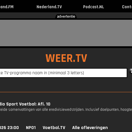
land.FM
Nederland.TV
Podcast.NL
Cont
WEER.TV
io Sport Voetbal: Afl. 10
reide samenvattingen van alle eredivisiewedstrijden. Inclusief doelpunten, hoogt
026 23:00
NPO1
Voetbal.TV
Alle afleveringen