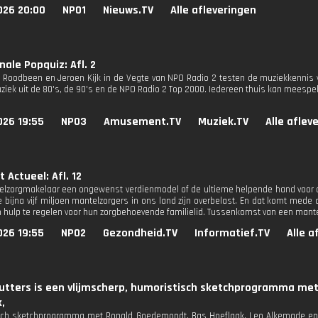
026 20:00
NPO1
Nieuws.TV
Alle afleveringen
nale Popquiz: Afl. 2
 Roodbeen en Jeroen Kijk in de Vegte van NPO Radio 2 testen de muziekkennis 
iek uit de 80's, de 90's en de NPO Radio 2 Top 2000. Iedereen thuis kan meespe
026 19:55
NPO3
Amusement.TV
Muziek.TV
Alle aflev
 Actueel: Afl. 12
elzorgmakelaar een ongewenst verdienmodel of de ultieme helpende hand voor d
e bijna vijf miljoen mantelzorgers in ons land zijn overbelast. En dat komt med
hulp te regelen voor hun zorgbehoevende familielid. Tussenkomst van een mante
026 19:55
NPO2
Gezondheid.TV
Informatief.TV
Alle a
hutters is een vlijmscherp, humoristisch sketchprogramma me
,
ch sketchprogramma met Ronald Goedemondt, Bas Hoeflaak, Leo Alkemade en J