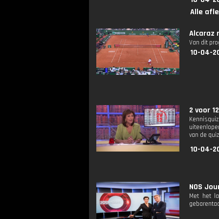
Alle afl
Alcaraz 
Van dit pr
10-04-2
2 voor 12
Kennisquiz
uiteenlope
van de quiz
10-04-2
NOS Jour
Met het l
gebarentaa