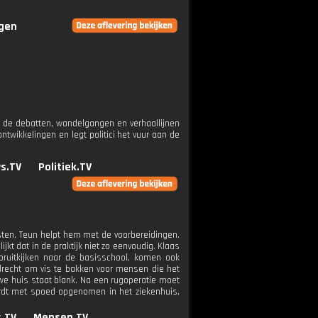
ngen
 de debatten, wandelgangen en verhaallijnen
wikkelingen en legt politici het vuur aan de
s.TV
Politiek.TV
asten. Teun helpt hem met de voorbereidingen.
ijkt dat in de praktijk niet zo eenvoudig. Klaas
oruitkijken naar de basisschool, komen ook
drecht om vis te bakken voor mensen die het
euwe huis staat blank. Na een rugoperatie moet
ordt met spoed opgenomen in het ziekenhuis,
.TV
Mensen.TV