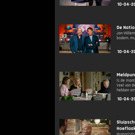
10-04-2
De Natio
Jan-Willem
bodem, muz
10-04-2
Meldpunt
Is de mant
Veel van d
hebben om 
10-04-2
Sluipsc
Hoeflaak
Humoristis