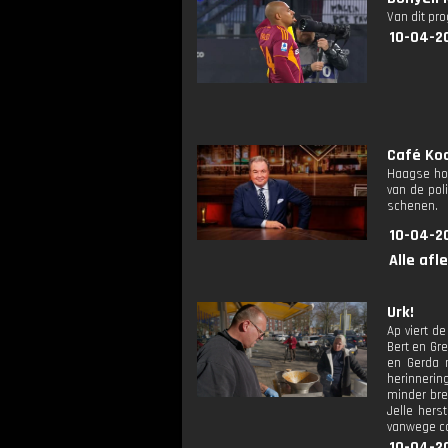
Van dit pr
10-04-2
Café Koc
Haagse hoo
van de pol
schenen.
10-04-2
Alle afl
Urk!
Ap viert d
Bert en Gre
en Gerda m
herinnerin
minder bre
Jelle hers
vanwege co
10-04-2