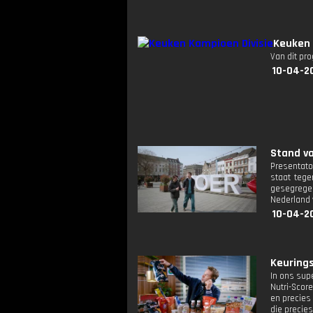
Keuken 
Van dit pr
10-04-2
Stand va
Presentat
staat tege
gesegregee
Nederland
10-04-2
Keurings
In ons sup
Nutri-Score
en precies
die precie