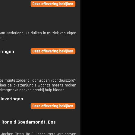
van Nederland. Ze duiken in muziek van eigen
len.
eringen
e mantelzorger bij aanvragen voor thuiszorg?
e door de lokettenjungle waar ze mee te maken
lzorgmakelaar kan daarbij hulp bieden.
fleveringen
t Ronald Goedemondt, Bas
ochen Otten. De Sluipschutters verplaatsen