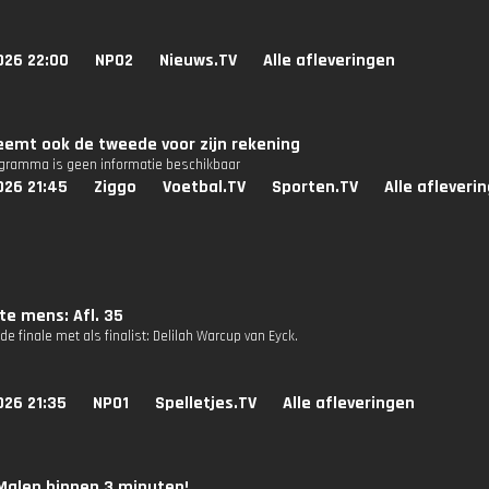
026 22:00
NPO2
Nieuws.TV
Alle afleveringen
eemt ook de tweede voor zijn rekening
ogramma is geen informatie beschikbaar
026 21:45
Ziggo
Voetbal.TV
Sporten.TV
Alle afleveri
te mens: Afl. 35
e finale met als finalist: Delilah Warcup van Eyck.
026 21:35
NPO1
Spelletjes.TV
Alle afleveringen
Malen binnen 3 minuten!