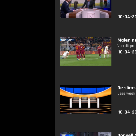
10-04-2
Malen n
Van dit pr
10-04-2
De slims
Deze week d
10-04-2
Donyell 