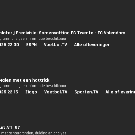
nloterij Eredivisie: Samenvatting FC Twente - FC Volendam
ogramma is geen informatie beschikbaar
026 22:30
ESPN
Voetbal.TV
Alle afleveringen
Malen met een hattrick!
ogramma is geen informatie beschikbaar
026 22:15
Ziggo
Voetbal.TV
Sporten.TV
Alle afleveri
r: Afl. 97
 met achtergronden, duiding en analyse.