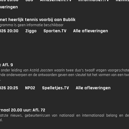
everingen
met heerlijk tennis voorbij aan Bublik
ogramma is geen informatie beschikbaar
026 20:30
Ziggo
Sporten.TV
Alle afleveringen
: Afl. 9
 onder leiding van Astrid Joosten waarin twee duo's twaalf vragen voorgeschote
nde onderwerpen en de antwoorden geven een sleutel tot het vormen van een twaal
.
026 20:25
NPO2
Spelletjes.TV
Alle afleveringen
naal 20.00 uur: Afl. 72
aatste nieuws, gebeurtenissen van nationaal en internationaal belang en d
l.