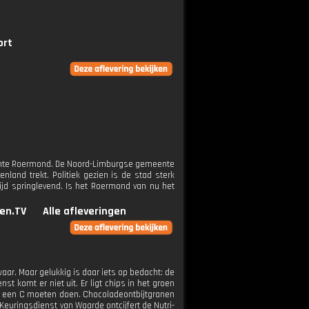
ort
ente Roermond. De Noord-Limburgse gemeente
land trekt. Politiek gezien is de stad sterk
jd springlevend. Is het Roermond van nu het
en.TV
Alle afleveringen
aar. Maar gelukkig is daar iets op bedacht: de
st komt er niet uit. Er ligt chips in het groen
met een C moeten doen. Chocoladeontbijtgranen
Keuringsdienst van Waarde ontcijfert de Nutri-