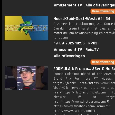
Amusement.TV
Alle afleveringe
Noord-Zuid-Oost-West: Afl. 34
Deze keer in het cultuurmagazine Route C
Overdam creëert kunst met glas en g
materiaal, om bewustwording en betrokk
te roepen.
19-09-2025 18:55
NPO2
Amusement.TV
Reis.TV
Alle afleveringen
FORMULA 1: Franco... ¿Ser O No S
Franco Colapinto ahead of the 2025 A
Grand Prix For more F1® videos, v
target="_blank" href="https://www.For
Visit">Klik hier</a> our store: <a targe
href="https://f1store.formula1.com/ Fol
hier</a> F1®: <a target="_
href="https://www.instagram.com/F1
https://www.facebook.com/Formula1/
https://www.twitter.com/F1