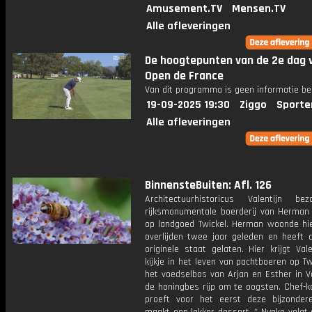
Amusement.TV
Mensen.TV
Alle afleveringen
De hoogtepunten van de 2e dag 
Open de France
Van dit programma is geen informatie be
19-09-2025 19:30
Ziggo
Sporte
Alle afleveringen
BinnensteBuiten: Afl. 126
Architectuurhistoricus Valentijn b
rijksmonumentale boerderij van Herman
op landgoed Twickel. Herman woonde hier
overlijden twee jaar geleden en heeft d
originele staat gelaten. Hier krijgt Val
kijkje in het leven van pachtboeren op Twi
het voedselbos van Arjan en Esther in V
de honingbes rijp om te oogsten. Chef-
proeft voor het eerst deze bijzonde