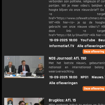
verbonden aan politieke, religieuze of c
partijen. Wil je meer video's bekijken
hoogte blijven via onze nieuwsbrief? Ga
<a target="_bl
href="https://www.cafeweltschmerz.nl/v
Wil">Klik hier</a> je op de hoogt
gebracht van onze nieuwe video's? Kl
deze link: <a target="_
href="https://bit.ly/3XweTO0">Klik hier</
19-09-2025 18:00
YouTube
Beu
Informatief.TV
Alle afleveringe
NOS Journaal: Afl. 190
Met het laatste nieuws, gebeurteni
nationaal en internationaal bela
weersverwachting.
19-09-2025 18:00
NPO1
Nieuws.
Alle afleveringen
Brugklas: Afl. 15