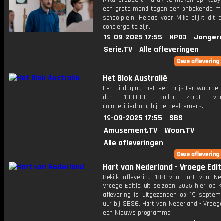
Mika probeert indruk te maken op Ruby
een grote mond tegen een onbekende m
schoolplein. Helaas voor Mika blijkt dit
conciërge te zijn.
19-09-2025 17:55
NPO3
Jonger
Serie.TV
Alle afleveringen
Het Blok Australië
Een uitdaging met een prijs ter waarde
dan 100.000 dollar zorgt vo
competitiedrang bij de deelnemers.
19-09-2025 17:55
SBS
Amusement.TV
Woon.TV
Alle afleveringen
Hart van Nederland - Vroege Edit
Bekijk aflevering 188 van Hart van Ne
Vroege Editie uit seizoen 2025 hier op 
aflevering is uitgezonden op 19 septemb
uur bij SBS6. Hart van Nederland - Vroege
een Nieuws programma