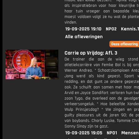
maakt een lekker dessert. * Nynke volgt
als inspiratiebron voor haar kleurrijke 
haar tuin vroeger aan bepaalde kle
moest voldoen volgt ze nu wat de planten
vinden.
19-09-2025 19:10
NPO2
Kennis.
Alle afleveringen
Carrie op Vrijdag: Afl. 3
De trainer die aan de wieg ston
atletiekcarrière van Femke Bol is bij on
Werner Andrea. * Schaatskampioen Anto
Jong werd als kind gepest. Sport 
redding, en dat gunt ze andere gepeste
ook. Ze schuift aan samen met haar ma
Arvid en Joyce Sandifort verloren hun twi
zoon Tygo, die overleed aan de gevolge
verkeersongeluk. * Hoe beleefde Xande
Wulp Prinsjesdag? * We zingen en pr
guilty pleasures uit de jaren 90; de po
van boybands. Charly Luske, Tommie Chri
Sonny Sinay zijn te gast.
19-09-2025 19:05
NPO1
Mensen