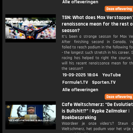
Alle afleveringen
TSN: What does Max Verstappen'
renaissance mean for the rest o
season?
It's been a strange season for Max Ve
After finishing second in Canada, V
failed to reach podium in the following fo
- the longest such stretch in his career.
racing has helped to right the course,
will his recent renaissance mean for th
the season?
19-09-2025 18:04
YouTube
Formule1.TV
Sporten.TV
Alle afleveringen
Cafe Weltschmerz: “De Evolutie
is Bullshit!?” | Rypke Zeilmaker |
Boekbespreking
Waardeer je onze video's? Steun 
Weltschmerz, het podium voor het vrije 