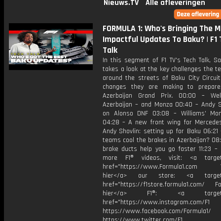
Nieuws.TV
Alle afleveringen
FORMULA 1: Who's Bringing The M
Impactful Updates To Baku? | F1
Talk
In this segment of F1 TV's Tech Talk, S
takes a look at the key challenges the 
around the streets of Baku City Circuit
changes they are making to prepare
Azerbaijan Grand Prix. 00:00 – We
Azerbaijan – and Monza 00:40 – Andy 
on Alonso DNF 03:08 – Williams' Mo
04:28 – A new front wing for Mercede
Andy Shovlin: setting up for Baku 06:21
teams cool the brakes in Azerbaijan? 08
brake ducts help you go faster 11:23 – 
more F1® videos, visit: <a target=
href="https://www.Formula1.com Vis
hier</a> our store: <a target=
href="https://f1store.formula1.com/ Fol
hier</a> F1®: <a target="_
href="https://www.instagram.com/F1
https://www.facebook.com/Formula1/
https://www.twitter.com/F1