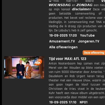
➭">Klik hier</a> Iedere 𝙑𝙍𝙄
𝙒𝙊𝙀𝙉𝙎𝘿𝘼𝙂 en 𝙕𝙊𝙉𝘿𝘼𝙂 een ni
op mijn kanaal 𝙙𝙞𝙨𝙘𝙡𝙖𝙞𝙢𝙚𝙧 Deze v
geen betaalde samenwerking of 
producten. Het bevat wel reclame voor m
kledinglijn, in samenwerking met TINA 
kleding die ik draag zijn producten van 
lijn. De Labubu's heb ik zelf gekocht.
19-09-2025 17:20
YouTube
Amusement.TV
Jongeren.TV
Alle afleveringen
Tijd voor MAX: Afl. 123
Anton Nootenboom liep samen met zijn
Merel van der Wouden op blote voeten 
van ruim 5000 kilometer door Amerika. *
Deudekom en Rob Urgert keren terug
theater met een nieuwe show, waarin ze 
aan gaan tegen de kloof tussen m
Christiaan de Vries staat in de keuken
Kuhr heeft een nieuw album uitgebracht.
een voorproefje door middel van een opt
19-09-2025 17:10
NPO1