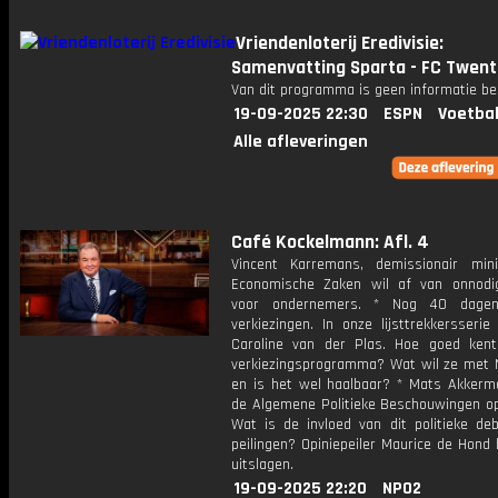
Vriendenloterij Eredivisie:
Samenvatting Sparta - FC Twent
Van dit programma is geen informatie be
19-09-2025 22:30
ESPN
Voetbal
Alle afleveringen
Café Kockelmann: Afl. 4
Vincent Karremans, demissionair min
Economische Zaken wil af van onnodi
voor ondernemers. * Nog 40 dage
verkiezingen. In onze lijsttrekkersseri
Caroline van der Plas. Hoe goed ken
verkiezingsprogramma? Wat wil ze met 
en is het wel haalbaar? * Mats Akkerm
de Algemene Politieke Beschouwingen op
Wat is de invloed van dit politieke de
peilingen? Opiniepeiler Maurice de Hond
uitslagen.
19-09-2025 22:20
NPO2