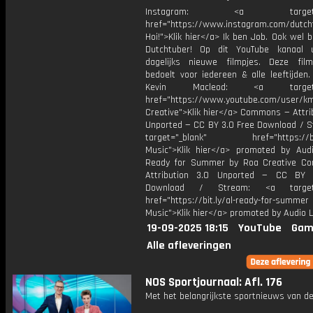
Instagram: <a target="_
href="https://www.instagram.com/dutch
Hoi!">Klik hier</a> Ik ben Job. Ook wel 
Dutchtuber! Op dit YouTube kanaal 
dagelijks nieuwe filmpjes. Deze film
bedoelt voor iedereen & alle leeftijden
Kevin Macleod: <a target="
href="https://www.youtube.com/user/k
Creative">Klik hier</a> Commons — Attri
Unported — CC BY 3.0 Free Download / S
target="_blank" href="https://bit.
Music">Klik hier</a> promoted by Audi
Ready for Summer by Roa Creative C
Attribution 3.0 Unported — CC BY 
Download / Stream: <a target="
href="https://bit.ly/al-ready-for-summer
Music">Klik hier</a> promoted by Audio L
19-09-2025 18:15
YouTube
Gam
Alle afleveringen
NOS Sportjournaal: Afl. 176
Met het belangrijkste sportnieuws van de