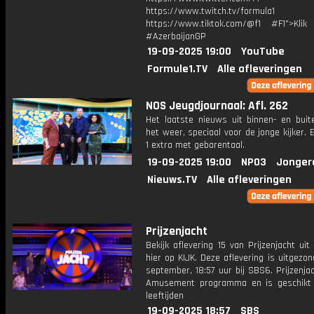
https://www.twitch.tv/formula1
https://www.tiktok.com/@f1 #F1">Klik
#AzerbaijanGP
19-09-2025 19:00
YouTube
Formule1.TV
Alle afleveringen
NOS Jeugdjournaal: Afl. 262
Het laatste nieuws uit binnen- en buit
het weer, speciaal voor de jonge kijker.
1 extra met gebarentaal.
19-09-2025 19:00
NPO3
Jonger
Nieuws.TV
Alle afleveringen
Prijzenjacht
Bekijk aflevering 15 van Prijzenjacht uit
hier op KIJK. Deze aflevering is uitgezo
september, 18:57 uur bij SBS6. Prijzenja
Amusement programma en is geschikt 
leeftijden
19-09-2025 18:57
SBS