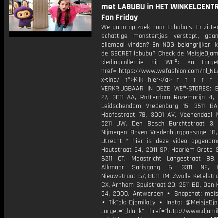
met LABUBU in HET WINKELCENTRU
Fan Friday
We gaan op zoek naar Labubu's. Er zitte
schattige monstertjes verstopt, ga
allemaal vinden? En NOG belangrijker: k
de SECRET labubu? Check de MeisjeDjami
kledingcollectie bij WE®: <a target
href="https://www.wefashion.com/nl_NL/
x-tina/ ↑">Klik hier</a> ↑ ↑ ↑ ↑ ↑
VERKRIJGBAAR IN DEZE WE®-STORES: B
27, 3011 AA, Rotterdam Rozemarijn 4,
Leidschendam Vredenburg 15, 3511 BA
Hoofdstraat 78, 3901 AV, Veenendaal 
5211 JW, Den Bosch Burchtstraat 3,
Nijmegen Boven Vredenburgpassage 10,
Utrecht * hier is deze video opgenom
Houtstraat 54, 2011 SP, Haarlem Grote S
6211 CT, Maastricht Langestraat 88,
Alkmaar Sarisgang 6, 3311 NE, D
Nieuwstraat 67, 8011 TM, Zwolle Ketelstra
CX, Arnhem Spuistraat 20, 2511 BD, Den 
54, 2000, Antwerpen ⋆ Snapchat: meisj
⋆ TikTok: DjamilaLy ⋆ Insta: @MeisjeDja
target="_blank" href="http://www.djamil