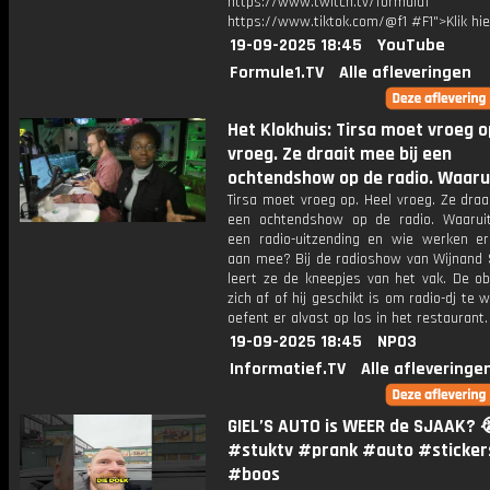
https://www.twitch.tv/formula1
https://www.tiktok.com/@f1 #F1">Klik hi
19-09-2025 18:45
YouTube
Formule1.TV
Alle afleveringen
Het Klokhuis: Tirsa moet vroeg o
vroeg. Ze draait mee bij een
ochtendshow op de radio. Waaru
Tirsa moet vroeg op. Heel vroeg. Ze draa
een ochtendshow op de radio. Waarui
een radio-uitzending en wie werken er
aan mee? Bij de radioshow van Wijnand
leert ze de kneepjes van het vak. De ob
zich af of hij geschikt is om radio-dj te w
oefent er alvast op los in het restaurant.
19-09-2025 18:45
NPO3
Informatief.TV
Alle afleveringe
GIEL’S AUTO is WEER de SJAAK? 
#stuktv #prank #auto #sticker
#boos