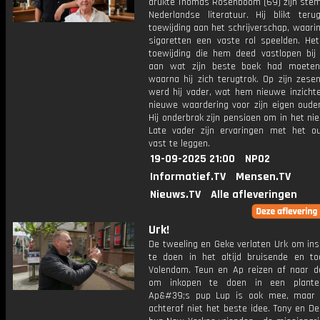
drukte Thomas Rosenboom (69) zijn stem
Nederlandse literatuur. Hij blikt teru
toewijding aan het schrijverschap, waari
sigaretten een vaste rol speelden. He
toewijding die hem deed vastlopen bij
aan wat zijn beste boek had moeten
waarna hij zich terugtrok. Op zijn zese
werd hij vader, wat hem nieuwe inzicht
nieuwe waardering voor zijn eigen ouder
Hij onderbrak zijn pensioen om in het n
Late vader zijn ervaringen met het o
vast te leggen.
19-09-2025 21:00
NPO2
Informatief.TV
Mensen.TV
Nieuws.TV
Alle afleveringen
Urk!
De tweeling en Geke verlaten Urk om ins
te doen in het altijd bruisende en toe
Volendam. Teun en Ap reizen af naar 
om inkopen te doen in een plantenp
Ap&#39;s pup Lup is ook mee, maar d
achteraf niet het beste idee. Tony en D