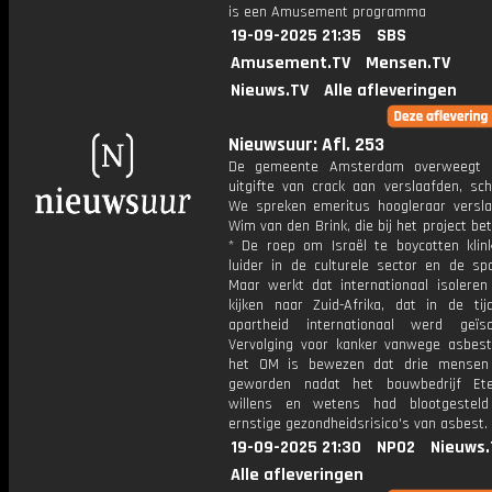
is een Amusement programma
19-09-2025 21:35
SBS
Amusement.TV
Mensen.TV
Nieuws.TV
Alle afleveringen
Nieuwsuur: Afl. 253
De gemeente Amsterdam overweegt 
uitgifte van crack aan verslaafden, sch
We spreken emeritus hoogleraar versla
Wim van den Brink, die bij het project bet
* De roep om Israël te boycotten klin
luider in de culturele sector en de spo
Maar werkt dat internationaal isolere
kijken naar Zuid-Afrika, dat in de ti
apartheid internationaal werd geïs
Vervolging voor kanker vanwege asbest
het OM is bewezen dat drie mensen 
geworden nadat het bouwbedrijf Ete
willens en wetens had blootgestel
ernstige gezondheidsrisico's van asbest.
19-09-2025 21:30
NPO2
Nieuws.
Alle afleveringen