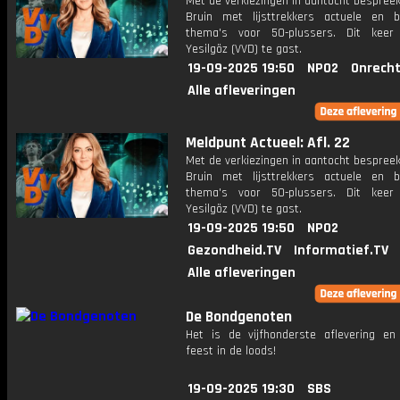
Met de verkiezingen in aantocht bespreek
Bruin met lijsttrekkers actuele en be
thema's voor 50-plussers. Dit keer
Yesilgöz (VVD) te gast.
19-09-2025 19:50
NPO2
Onrecht
Alle afleveringen
Meldpunt Actueel: Afl. 22
Met de verkiezingen in aantocht bespreek
Bruin met lijsttrekkers actuele en be
thema's voor 50-plussers. Dit keer
Yesilgöz (VVD) te gast.
19-09-2025 19:50
NPO2
Gezondheid.TV
Informatief.TV
Alle afleveringen
De Bondgenoten
Het is de vijfhonderste aflevering en
feest in de loods!
19-09-2025 19:30
SBS