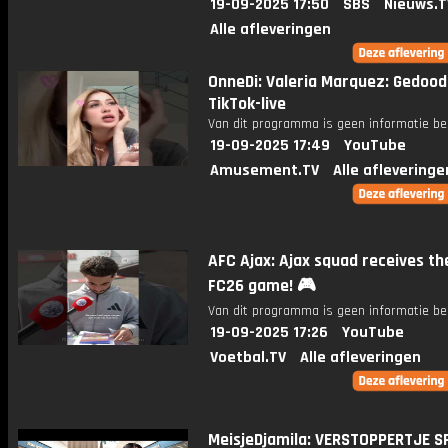
19-09-2025 17:50
SBS
Nieuws.T
Alle afleveringen
OnneDi: Valeria Marquez: Gedood
TikTok-live
Van dit programma is geen informatie be
19-09-2025 17:49
YouTube
Amusement.TV
Alle afleveringe
AFC Ajax: Ajax squad receives t
FC26 game! 🎮
Van dit programma is geen informatie be
19-09-2025 17:26
YouTube
Voetbal.TV
Alle afleveringen
MeisjeDjamila: VERSTOPPERTJE S