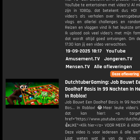
YouTube te entertainen met video's! Al mi
zijn in 1080p, dat betekent dus HD! 
video's als verhalen over levensgebeur
vlogs en allerlei challenges en rando
Reizen en vloggen vind ik het leukste o
Ik upload ook veel video's met mijn fam
dat wordt altijd goed ontvangen. Om 
17:30 kan jij een video verwachten.
19-09-2025 18:17
YouTube
Amusement.TV
Jongeren.TV
Mensen.TV
Alle afleveringen
DutchtuberGaming: Job Bouwt E
Doolhof Basis In 99 Nachten In He
In Roblox!
Job Bouwt Een Doolhof Basis In 99 Nacht
Bos... In Roblox! 😂Meer leuke video's 
dat kan hier!: <a target="
href="https://www.youtube.com/dutcht
👍LIKE">Klik hier</a> VOOR MEER & ABO
Deze video is voor iedereen & alle leef
Laat weten wat je van de video v