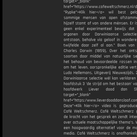
target="_blank"
href="https://www.cafeweltschmerz.nl/
"Rypke">Klik hier</a> wil best gel
sommige mensen van apen afstamm
hijzelf stamt af van andere ménsen. Er i
geen enkel experimenteel bewijs dat
organen door Darwiniaanse selecti
ontstaan, behalve via geloof in wondere
twijfelde daar zelf al aan." Boek van
Charles Darwin (1859), Over het ont
soorten door middel van natuurlijke sel
het behoud van bevoordeelde rassen in 
om het leven, oorspronkelijke editie ver
Ludo Hellemans, Uitgeverij Nieuwezijds,
Darwiniaanse selectie wél kan verklaren 
hoofdstuk 3 ‘de strijd om het bestaan’ v
hoofdwerk Liever dood dan S
target="_blank"
href="https:/www.lieverdooddanslaaf
Deze">Klik hier</a> video is geproduc
Café Weltschmerz. Café Weltschmerz g
de kracht van het gesprek en zendt inte
over actuele maatschappelijke thema's. 
een hoogwaardig alternatief voor de m
media. Café Weltschmerz is onafhankelij