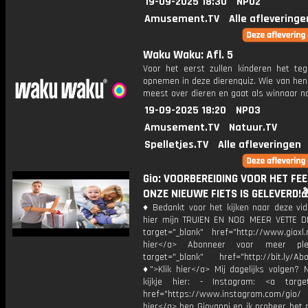
19-09-2025 18:30
NPO2
Amusement.TV
Alle afleveringe
Waku Waku: Afl. 5
Voor het eerst zullen kinderen het teg
opnemen in deze dierenquiz. Wie van hen
meest over dieren en gaat als winnaar n
19-09-2025 18:20
NPO3
Amusement.TV
Natuur.TV
Spelletjes.TV
Alle afleveringen
Gio: VOORBEREIDING VOOR HET FE
ONZE NIEUWE FIETS IS GELEVERD!
♦ Bedankt voor het kijken naar deze vid
hier mijn TRUIEN EN NOG MEER VETTE D
target="_blank" href="http://www.gioxl.
hier</a> Abonneer voor meer ple
target="_blank" href="http://bit.ly/Ab
♦">Klik hier</a> Mij dagelijks volgen?
kijkje hier: - Instagram: <a target
href="https://www.instagram.com/gio/
hier</a> ben Giovanni en ik probeer het 