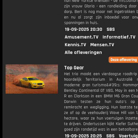
hun New Yorkse vrienden - de missionari
zijn vrouw Gloria - een rondleiding doo
dorp. Bert is nog maar net ingetrokken b
en nu al zorgt zijn inboedel voor on
spanningen in huis.
19-09-2025 20:30
SBS
Amusement.TV
Informatief.TV
Kennis.TV
Mensen.TV
Alle afleveringen
Top Gear
Het trio maakt een vierdaagse roadtrip
Noordelijk Territorium in Australië
moderne gran turismo&#39;s: Hammon
Bentley Continental GT V8S, May in een 
R en Clarkson in een BMW M6 Gran Cou
Darwin testen ze hun auto’s op s
remkracht en wegligging. Hun laatste te
ze af op de veehouderij Wave Hill van 1
hectare, waar ze hun voertuigen inzett
te drijven. Ondertussen kijkt Kiefer Suth
goed zijn rondetijd was in een betaalbare
19-09-2025 20:25
SBS
Voertuig