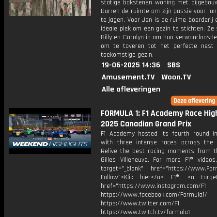
statige bakstenen woning met bijgebou
Darren de ruimte om zijn passie voor la
te jagen. Voor Jen is de ruime boerderij 
ideale plek om een gezin te stichten. Ze
Billy en Carolyn in om hun verwaarloosde
om te toveren tot het perfecte nest
toekomstige gezin.
19-06-2025 14:36
SBS
Amusement.TV
Woon.TV
Alle afleveringen
FORMULA 1: F1 Academy Race High
2025 Canadian Grand Prix
F1 Academy hosted its fourth round i
with three intense races across the
Relive the best racing moments from th
Gilles Villeneuve. For more F1® videos,
target="_blank" href="https://www.For
Follow">Klik hier</a> F1®: <a target
href="https://www.instagram.com/F1
https://www.facebook.com/Formula1/
https://www.twitter.com/F1
https://www.twitch.tv/formula1