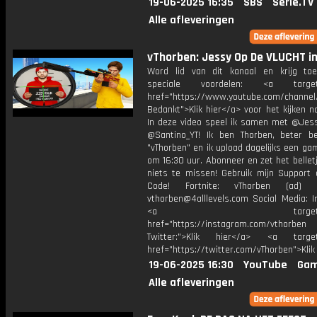
19-06-2025 16:35
SBS
Serie.TV
Alle afleveringen
vThorben: Jessy Op De VLUCHT in
Word lid van dit kanaal en krijg to
speciale voordelen: <a target=
href="https://www.youtube.com/channel
Bedankt">Klik hier</a> voor het kijken naa
In deze video speel ik samen met @Jess
@Santino_YT! Ik ben Thorben, beter b
"vThorben" en ik upload dagelijks een ga
om 16:30 uur. Abonneer en zet het belle
niets te missen! Gebruik mijn Support 
Code! Fortnite: vThorben (ad) B
vthorben@4alllevels.com Social Media: I
<a target="_bl
href="https://instagram.com/vthorben
Twitter:">Klik hier</a> <a target=
href="https://twitter.com/vThorben">Klik
19-06-2025 16:30
YouTube
Gam
Alle afleveringen