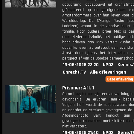
docudrama, opgebouwd uit archiefmate
geïnspireerd op de getuigenissen v
Amsterdammers over hun leven vóór 
Wereldoorlog. De 17-jarige Rusha (st
Lodeizen) woont in de Joodse buurt
familie. Haar oudere broer Max is ge
naar Nederlands-Indië, het huidige Indo
haar brieven aan Max vertelt Rusha 
dagelijks leven. Zo ontstaat een levendig
Amsterdam tijdens het interbellum, v
perspectief van de Joodse gemeenschap
19-06-2025 22:20
NPO2
Kennis.
Onrecht.TV
Alle afleveringen
Prisoner: Afl. 1
Sammi begint aan zijn eerste werkdag in
gevangenis. De ervaren Henrik begel
Volgens hem wordt de rust bewaard dank
en doordat de sterkere gevangenen de b
Afdelingshoofd Gert kondigt aa
gevangenis misschien moet sluiten als d
niet verbetert.
19-06-2025 21:40
NPO3
Serie.T