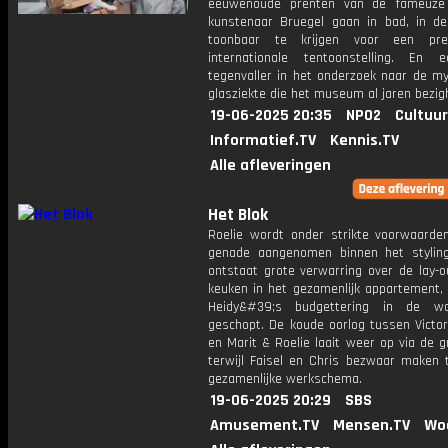
eeuwenoude prenten van de fameuze
kunstenaar Bruegel gaan in bad, in d
toonbaar te krijgen voor een prest
internationale tentoonstelling. En 
tegenvaller in het onderzoek naar de my
glasziekte die het museum al jaren bezig
19-06-2025 20:35
NPO2
Cultuur
Informatief.TV
Kennis.TV
Alle afleveringen
Het Blok
Roelie wordt onder strikte voorwaarde
genade aangenomen binnen het stylin
ontstaat grote verwarring over de lay-o
keuken in het gezamenlijk appartement,
Heidy&#39;s budgettering in de w
geschopt. De koude oorlog tussen Victo
en Marit & Roelie laait weer op via de 
terwijl Faisel en Chris bezwaar maken 
gezamenlijke werkschema.
19-06-2025 20:29
SBS
Amusement.TV
Mensen.TV
Wo