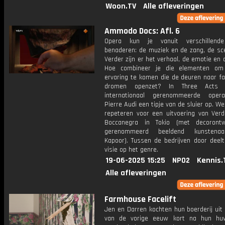
Woon.TV
Alle afleveringen
Ammodo Docs: Afl. 6
Opera kun je vanuit verschillend
benaderen: de muziek en de zang, de sce
Verder zijn er het verhaal, de emotie en 
Hoe combineer je die elementen om
ervaring te komen die de deuren naar fa
dromen openzet? In Three Acts 
internationaal gerenommeerde opera
Pierre Audi een tipje van de sluier op. W
repeteren voor een uitvoering van Verd
Boccanegra in Tokio (met decoront
gerenommeerd beeldend kunstena
Kapoor). Tussen de bedrijven door deelt
visie op het genre.
19-06-2025 15:25
NPO2
Kennis.
Alle afleveringen
Farmhouse Facelift
Jen en Darren kochten hun boerderij uit
van de vorige eeuw kort na hun huw