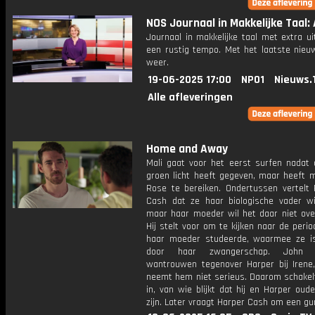
NOS Journaal in Makkelijke Taal: 
Journaal in makkelijke taal met extra ui
een rustig tempo. Met het laatste nieu
weer.
19-06-2025 17:00
NPO1
Nieuws.
Alle afleveringen
Home and Away
Mali gaat voor het eerst surfen nadat 
groen licht heeft gegeven, maar heeft 
Rose te bereiken. Ondertussen vertelt
Cash dat ze haar biologische vader wi
maar haar moeder wil het daar niet ove
Hij stelt voor om te kijken naar de peri
haar moeder studeerde, waarmee ze i
door haar zwangerschap. John u
wantrouwen tegenover Harper bij Irene,
neemt hem niet serieus. Daarom schakelt
in, van wie blijkt dat hij en Harper oud
zijn. Later vraagt Harper Cash om een gu