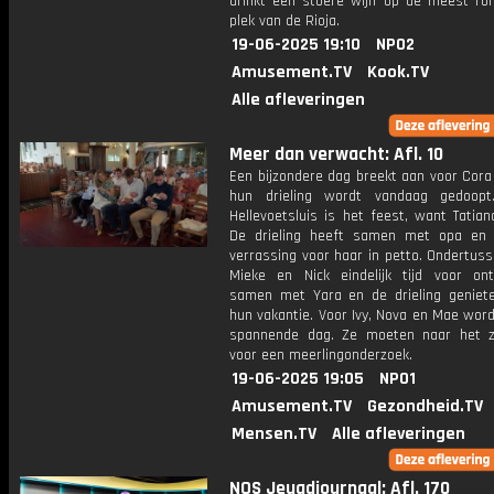
drinkt een stoere wijn op de meest ro
plek van de Rioja.
19-06-2025 19:10
NPO2
Amusement.TV
Kook.TV
Alle afleveringen
Meer dan verwacht: Afl. 10
Een bijzondere dag breekt aan voor Cora 
hun drieling wordt vandaag gedoopt
Hellevoetsluis is het feest, want Tatiana
De drieling heeft samen met opa en
verrassing voor haar in petto. Ondertus
Mieke en Nick eindelijk tijd voor ont
samen met Yara en de drieling geniet
hun vakantie. Voor Ivy, Nova en Mae wor
spannende dag. Ze moeten naar het z
voor een meerlingonderzoek.
19-06-2025 19:05
NPO1
Amusement.TV
Gezondheid.TV
Mensen.TV
Alle afleveringen
NOS Jeugdjournaal: Afl. 170