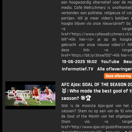
een hoogwaardig alternatief voor de m
media. Café Weltschmerz is onafhankelij
verbonden aan politieke, religieuze of c
partijen. Wil je meer video's bekijken
hoogte blijven via onze nieuwsbrief? Ga
<a target="_bl
href="https://www.cafeweltschmerz.nl/v
Wil">Klik hier</a> je op de hoogt
gebracht van onze nieuwe video's? Kl
deze link: <a target="_
href="https://bit.ly/3XweTO0">Klik hier</
19-06-2025 18:02
YouTube
Beu
Informatief.TV
Alle afleveringe
AFC Ajax: GOAL OF THE SEASON 2
🥇 | Who made the best goal of 
season? 🎯🏆
Wat is de mooiste Ajax-goal van het 
seizoen? Stem nu op een van de 10 win
de Goal of the Month van het afgelopen
Stem via: <a target="_
href="http://www.ajax.nl/goaloftheseas