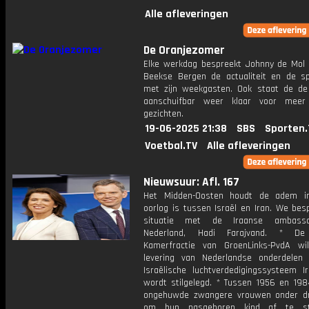
Alle afleveringen
De Oranjezomer
Elke werkdag bespreekt Johnny de Mol 
Beekse Bergen de actualiteit en de s
met zijn weekgasten. Ook staat de de 
aanschuifbar weer klaar voor meer
gezichten.
19-06-2025 21:38
SBS
Sporten.
Voetbal.TV
Alle afleveringen
Nieuwsuur: Afl. 167
Het Midden-Oosten houdt de adem i
oorlog is tussen Israël en Iran. We bes
situatie met de Iraanse ambass
Nederland, Hadi Farajvand. * D
Kamerfractie van GroenLinks-PvdA w
levering van Nederlandse onderdelen
Israëlische luchtverdedigingssysteem 
wordt stilgelegd. * Tussen 1956 en 19
ongehuwde zwangere vrouwen onder d
om hun pasgeboren kind af te s