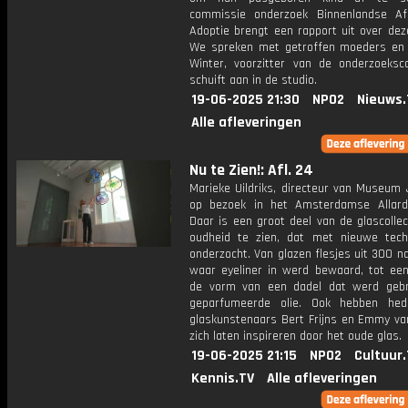
commissie onderzoek Binnenlandse A
Adoptie brengt een rapport uit over deze
We spreken met getroffen moeders en
Winter, voorzitter van de onderzoeksc
schuift aan in de studio.
19-06-2025 21:30
NPO2
Nieuws.
Alle afleveringen
Nu te Zien!: Afl. 24
Marieke Uildriks, directeur van Museum 
op bezoek in het Amsterdamse Allard
Daar is een groot deel van de glascollec
oudheid te zien, dat met nieuwe tech
onderzocht. Van glazen flesjes uit 300 n
waar eyeliner in werd bewaard, tot een 
de vorm van een dadel dat werd gebr
geparfumeerde olie. Ook hebben hed
glaskunstenaars Bert Frijns en Emmy van
zich laten inspireren door het oude glas.
19-06-2025 21:15
NPO2
Cultuur
Kennis.TV
Alle afleveringen