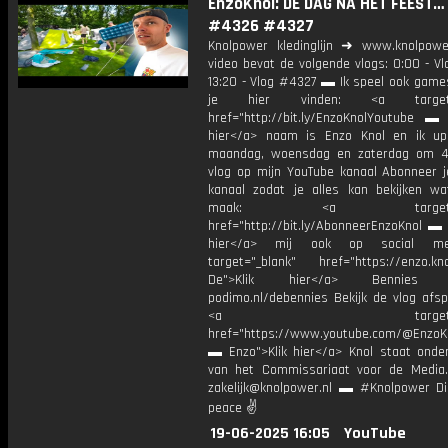
EnzoKnol: DE DAG NA HET FEEST…
#4326 #4327
Knolpower kledinglijn ➜ www.knolpowe
video bevat de volgende vlogs: 0:00 - V
13:20 - Vlog #4327 ▬ Ik speel ook games
je hier vinden: <a target="
href="http://bit.ly/EnzoKnolYoutube ▬ M
hier</a> naam is Enzo Knol en ik up
maandag, woensdag en zaterdag om 4
vlog op mijn YouTube kanaal Abonneer j
kanaal zodat je alles kan bekijken w
maak: <a target="_b
href="http://bit.ly/AbonneerEnzoKnol ▬ 
hier</a> mij ook op social me
target="_blank" href="https://enzo.kno
De">Klik hier</a> Bennies P
podimo.nl/debennies Bekijk de vlog afspe
<a target="_bl
href="https://www.youtube.com/@EnzoKn
▬ Enzo">Klik hier</a> Knol staat onder
van het Commissariaat voor de Media.
zakelijk@knolpower.nl ▬ #Knolpower Di
peace ✌
19-06-2025 16:05
YouTube