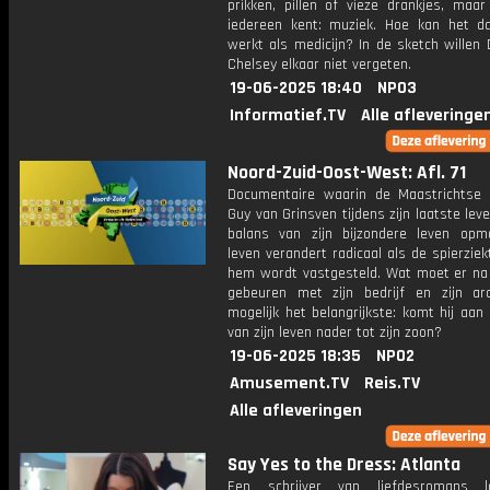
prikken, pillen of vieze drankjes, maar
iedereen kent: muziek. Hoe kan het d
werkt als medicijn? In de sketch willen
Chelsey elkaar niet vergeten.
19-06-2025 18:40
NPO3
Informatief.TV
Alle afleveringe
Noord-Zuid-Oost-West: Afl. 71
Documentaire waarin de Maastrichtse 
Guy van Grinsven tijdens zijn laatste lev
balans van zijn bijzondere leven opm
leven verandert radicaal als de spierziek
hem wordt vastgesteld. Wat moet er na 
gebeuren met zijn bedrijf en zijn ar
mogelijk het belangrijkste: komt hij aan
van zijn leven nader tot zijn zoon?
19-06-2025 18:35
NPO2
Amusement.TV
Reis.TV
Alle afleveringen
Say Yes to the Dress: Atlanta
Een schrijver van liefdesromans l