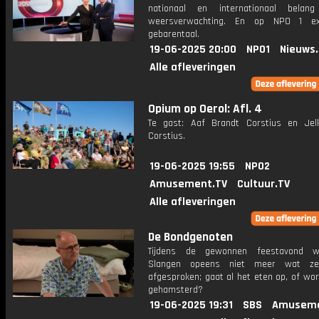
nationaal en internationaal bela
weersverwachting. En op NPO 1 e
gebarentaal.
19-06-2025 20:00
NPO1
Nieuws
Alle afleveringen
Opium op Oerol: Afl. 4
Te gast: Aaf Brandt Corstius en Jel
Corstius.
19-06-2025 19:55
NPO2
Amusement.TV
Cultuur.TV
Alle afleveringen
De Bondgenoten
Tijdens de gewonnen feestavond 
Slangen opeens niet meer wat z
afgesproken; gaat al het eten op, of wo
gehamsterd?
19-06-2025 19:31
SBS
Amuseme