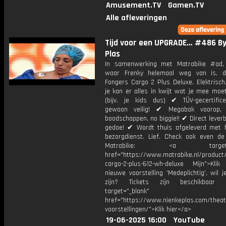
Amusement.TV
Gamen.TV
Alle afleveringen
Tijd voor een UPGRADE… #486 By
Plas
In samenwerking met Matrabike #ad,
waar Frenky helemaal weg van is, d
Fongers Cargo 2 Plus Deluxe. Elektrisch
je kan er alles in kwijt wat je mee moe
(bijv. je kids dus) ✔ TÜV-gecertific
gewoon veilig! ✔ Megabak voorop, k
boodschappen, no biggie!! ✔ Direct lever
gedoe! ✔ Wordt thuis afgeleverd met 
bezorgdienst. Lief. Check ook even de
Matrabike: <a target="_
href="https://www.matrabike.nl/product
cargo-2-plus-612-wh-deluxe Mijn">Klik
nieuwe voorstelling 'Medeplichtig', wil j
zijn? Tickets zijn beschikbaar
target="_blank"
href="https://www.nienkeplas.com/theat
voorstellingen/">Klik hier</a>
19-06-2025 16:00
YouTube