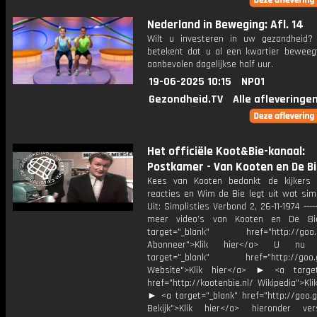
Nederland in Beweging: Afl. 14
Wilt u investeren in uw gezondheid
betekent dat u al een kwartier beweeg
aanbevolen dagelijkse half uur.
19-06-2025 10:15
NPO1
Gezondheid.TV
Alle afleveringe
Het officiële Koot&Bie-kanaal:
Postkamer - Van Kooten en De B
Kees van Kooten bedankt de kijkers
reacties en Wim de Bie legt uit wat sim
Uit: Simplisties Verbond 2, 26-11-1974 -----
meer video’s van Kooten en De 
target="_blank" href="http://goo.g
Abonneer">Klik hier</a> U 
target="_blank" href="http://goo.g
Website">Klik hier</a> ► <a target
href="http://kootenbie.nl/ Wikipedia">Kli
► <a target="_blank" href="http://goo.
Bekijk">Klik hier</a> hieronder vers