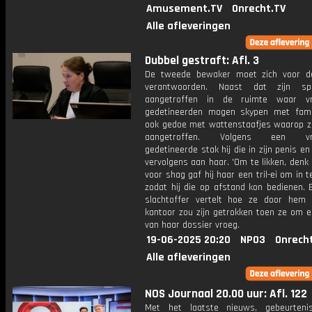
Amusement.TV
Onrecht.TV
Alle afleveringen
Dubbel gestraft: Afl. 3
De tweede bewaker moet zich voor d
verantwoorden. Naast dat zijn s
aangetroffen in de ruimte waar vro
gedetineerden mogen skypen met famil
ook gedoe met wattenstaafjes waarop zi
aangetroffen. Volgens een vrou
gedetineerde stak hij die in zijn penis en 
vervolgens aan haar. 'Om te likken, denk ik
voor shag gaf hij haar een tril-ei om in 
zodat hij die op afstand kon bedienen. 
slachtoffer vertelt hoe ze door hem
kantoor zou zijn getrokken toen ze om e
van haar dossier vroeg.
19-06-2025 20:20
NPO3
Onrech
Alle afleveringen
NOS Journaal 20.00 uur: Afl. 122
Met het laatste nieuws, gebeurteni