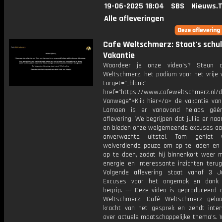
19-06-2025 18:04
SBS
Nieuws.
Alle afleveringen
Cafe Weltschmerz: Staat's schu
Vakantie
Waardeer je onze video's? Steun 
Weltschmerz, het podium voor het vrije 
target="_blank"
href="https://www.cafeweltschmerz.nl/
Vanwege">Klik hier</a> de vakantie va
Lamoen is er vanavond helaas géé
aflevering. We begrijpen dat jullie er naa
en bieden onze welgemeende excuses aan
onverwachte uitstel. Tom geniet
welverdiende pauze om op te laden en i
op te doen, zodat hij binnenkort weer m
energie en interessante inzichten terug
Volgende aflevering staat vanaf 3 Ju
Excuses voor het ongemak en dank
begrip. --- Deze video is geproduceerd 
Weltschmerz. Café Weltschmerz gelo
kracht van het gesprek en zendt inter
over actuele maatschappelijke thema's. 