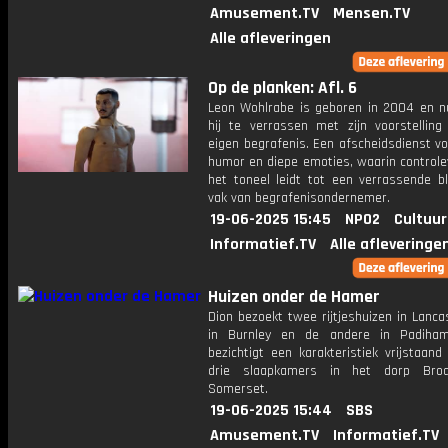
Amusement.TV
Mensen.TV
Alle afleveringen
Op de planken: Afl. 6
Leon Wohlrabe is geboren in 2004 en n
hij te verrassen met zijn voorstelling 
eigen begrafenis. Een afscheidsdienst v
humor en diepe emoties, waarin controle
het toneel leidt tot een verrassende bl
vak van begrafenisondernemer.
19-06-2025 15:45
NPO2
Cultuur
Informatief.TV
Alle afleveringe
Huizen onder de Hamer
Dion bezoekt twee rijtjeshuizen in Lanca
in Burnley en de andere in Padiha
bezichtigt een ​​karakteristiek vrijstaan
drie slaapkamers in het dorp Bro
Somerset.
19-06-2025 15:44
SBS
Amusement.TV
Informatief.TV