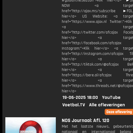
#goaloftheseason">Klik hier</a> ►S
NOW <a target="_b
href="http://ajax.ms/subscribe ►FOL
hier</a> US Website: <a target=
href="https://www.ajax.nl Twitter:">Kli
<a target="_bl
href="http://twitter.com/afcajax Facebo
hier</a> <a target="_
href="http://facebook.com/afcajax
Instagram:">Klik hier</a> <a target
href="http://instagram.com/afcajax TikT
hier</a> <a target="_
href="http://tiktok.com/@afcajax BeRe
hier</a> <a target="_
href="https://bere.al/afcajax Threa
hier</a> <a target="_
href="https://www.threads.net/@afcajax
hier</a>
19-06-2025 18:00
YouTube
Voetbal.TV
Alle afleveringen
NOS Journaal: Afl. 120
Met het laatste nieuws, gebeurteni
nationaal en internationaal bela