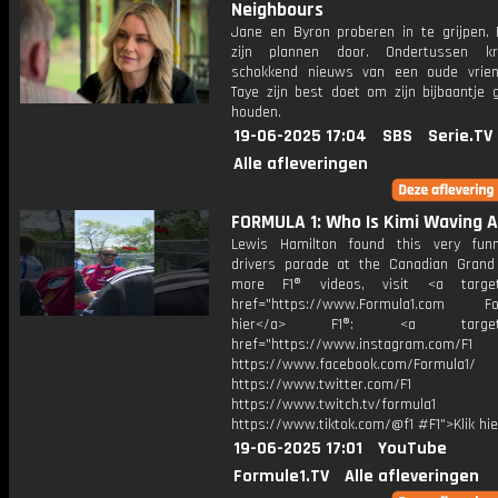
Neighbours
Jane en Byron proberen in te grijpen. 
zijn plannen door. Ondertussen kri
schokkend nieuws van een oude vriend
Taye zijn best doet om zijn bijbaantje 
houden.
19-06-2025 17:04
SBS
Serie.TV
Alle afleveringen
FORMULA 1: Who Is Kimi Waving A
Lewis Hamilton found this very fun
drivers parade at the Canadian Grand 
more F1® videos, visit <a target=
href="https://www.Formula1.com Fol
hier</a> F1®: <a target="_
href="https://www.instagram.com/F1
https://www.facebook.com/Formula1/
https://www.twitter.com/F1
https://www.twitch.tv/formula1
https://www.tiktok.com/@f1 #F1">Klik hi
19-06-2025 17:01
YouTube
Formule1.TV
Alle afleveringen