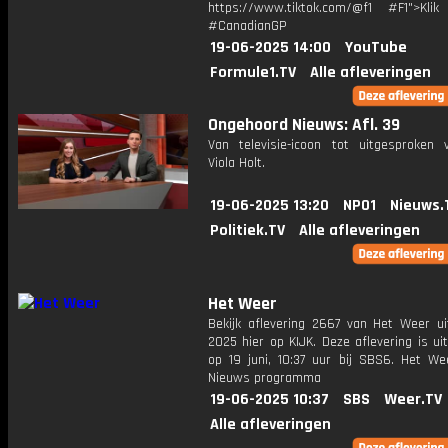
https://www.tiktok.com/@f1 #F1">Klik
#CanadianGP
19-06-2025 14:00
YouTube
Formule1.TV
Alle afleveringen
Ongehoord Nieuws: Afl. 39
Van televisie-icoon tot uitgesproken vr
Viola Holt.
19-06-2025 13:20
NPO1
Nieuws.
Politiek.TV
Alle afleveringen
Het Weer
Bekijk aflevering 2667 van Het Weer ui
2025 hier op KIJK. Deze aflevering is u
op 19 juni, 10:37 uur bij SBS6. Het We
Nieuws programma
19-06-2025 10:37
SBS
Weer.TV
Alle afleveringen