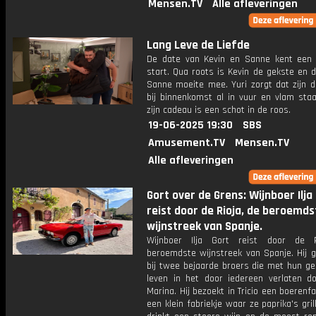
Mensen.TV
Alle afleveringen
Lang Leve de Liefde
De date van Kevin en Sanne kent een 
start. Qua roots is Kevin de gekste en 
Sanne moeite mee. Yuri zorgt dat zijn d
bij binnenkomst al in vuur en vlam staa
zijn cadeau is een schot in de roos.
19-06-2025 19:30
SBS
Amusement.TV
Mensen.TV
Alle afleveringen
Gort over de Grens: Wijnboer Ilja
reist door de Rioja, de beroemds
wijnstreek van Spanje.
Wijnboer Ilja Gort reist door de R
beroemdste wijnstreek van Spanje. Hij g
bij twee bejaarde broers die met hun ge
leven in het door iedereen verlaten d
Marina. Hij bezoekt in Tricio een boerenf
een klein fabriekje waar ze paprika's grill