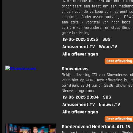
D&#39;Leanne met een alternatief kom
organiseert een feest om een medema
vinden voor de verkoop van het penthou
Leonards. Ondertussen ontvangt D&#
een zakelijk voorstel van haar baas
carrière kan veranderen en staat Simon
grote beslissing.
19-06-2025 23:25
SBS
Amusement.TV
Woon.TV
Alle afleveringen
Shownieuws
Bekijk aflevering 170 van Shownieuws ui
2025 hier op KIJK. Deze aflevering is u
op 19 juni, 23:04 uur bij SBS6. Shownie
Nieuws programma
19-06-2025 23:04
SBS
Amusement.TV
Nieuws.TV
Alle afleveringen
Goedenavond Nederland: Afl. 16
Te gast zijn Amerikakenner Diederi