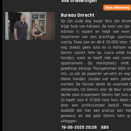
Alle afleveringen
Bureau Onrecht
Op zijn oude dag koopt Nico zijn droom
krijgt hulp van Adriaan, de zoon van zij
Adriaan is expert en helpt wel eve
importeren van een prachtige sportw
weinig. Twee jaar en dik € 50.000 later, 
nog steeds geen auto en is Adriaan v
Dennis spoort hem op. Laura wilde tw
hondjes, want ze heeft niet veel ruimt
appartement. Op marktplaats vind
goedkoop adresje. Thuisgekomen blijkt er
mis, zo zijn de papieren vervalst en nog
kleine hondjes zouden wel eens joeke
worden. De fokster denkt de waarheid 
ontkennen, tot Dennis voor de deur staa
derde zaak inspecteert Dennis het huis 
Zij heeft voor € 12.000 haar huis laten 
door een professioneel bedrijf. Ma
duidelijk dat hier een prutser aan he
geweest, en dat gaat Dennis hem gr
uitleggen.
19-06-2025 20:28
SBS