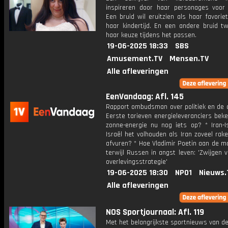
inspireren door haar personages voor 
Een bruid wil eruitzien als haar favorie
haar kindertijd. En een andere bruid tw
haar keuze tijdens het passen.
19-06-2025 18:33
SBS
Amusement.TV
Mensen.TV
Alle afleveringen
EenVandaag: Afl. 145
Rapport ombudsman over politiek en de o
Eerste tarieven energieleveranciers beke
zonne-energie nu nog iets op? * Iran-Is
Israël het volhouden als Iran zoveel raket
afvuren? * Hoe Vladimir Poetin aan de mac
terwijl Russen in angst leven: 'Zwijgen 
overlevingsstrategie'
19-06-2025 18:30
NPO1
Nieuws.
Alle afleveringen
NOS Sportjournaal: Afl. 119
Met het belangrijkste sportnieuws van de