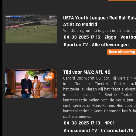
UEFA Youth League : Red Bull Sal
Atlético Madrid
Van dit programma is geen informatie be
04-03-2025 17:15
Ziggo
Voetba
Sporten.TV
Alle afleveringen
Tijd voor MAX: Afl. 42
Gerard Cox wordt 85 jaar. Hij viert zijn 
in het Oude Luxor Theater in Rotterdam.
het zover is, vieren wij het feestje alva
in onze studio. * Benthe Tupker
kunstcollectie veilen van de vorig jaar
casting-director Hans Kemna. Hoe specia
kunstcollectie? * Kees Boonman heeft he
politieke nieuws.
04-03-2025 17:10
NPO1
Amusement.TV
Informatief.TV