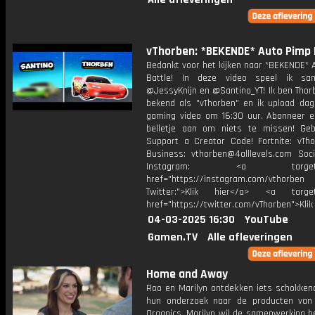
vThorben: *BEKENDE* Auto Pimp 
Bedankt voor het kijken naar *BEKENDE* 
Battle! In deze video speel ik s
@JessyKnijn en @Santino_YT! Ik ben Thor
bekend als "vThorben" en ik upload dage
gaming video om 16:30 uur. Abonneer e
belletje aan om niets te missen! Geb
Support a Creator Code! Fortnite: vTho
Business: vthorben@4alllevels.com Soci
Instagram: <a target="_
href="https://instagram.com/vthorben
Twitter:">Klik hier</a> <a target=
href="https://twitter.com/vThorben">Klik
04-03-2025 16:30
YouTube
Gamen.TV
Alle afleveringen
Home and Away
Roo en Marilyn ontdekken iets schokkend
hun onderzoek naar de producten van
Organics. Marilyn wil de samenwerking b