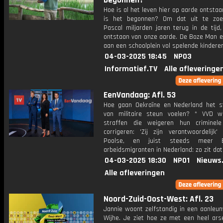
begonnen?
Hoe is al het leven hier op aarde ontsta
is het begonnen? Om dat uit te zoe
Pascal miljarden jaren terug in de tijd
ontstaan van onze aarde. De Boze Man er
aan een schoolplein vol spelende kindere
04-03-2025 18:45
NPO3
Informatief.TV
Alle afleveringe
EenVandaag: Afl. 53
Hoe gaan Oekraïne en Nederland het s
van militaire steun voelen? * VVD w
straffen die weigeren hun criminel
corrigeren: 'Zij zijn verantwoordelijk'
Poolse, en juist steeds meer B
arbeidsmigranten in Nederland: zo zit dat
04-03-2025 18:30
NPO1
Nieuws
Alle afleveringen
Noord-Zuid-Oost-West: Afl. 23
Jannie woont zelfstandig in een aanleun
Wijhe. Je ziet hoe ze met een heel ars