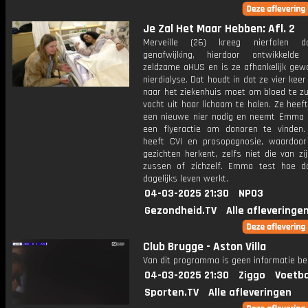
Je Zal Het Maar Hebben: Afl. 2
Merveille (26) kreeg nierfalen 
genafwijking, hierdoor ontwikkeld
zeldzame aHUS en is ze afhankelijk gew
nierdialyse. Dat houdt in dat ze vier kee
naar het ziekenhuis moet om bloed te zu
vocht uit haar lichaam te halen. Ze heef
een nieuwe nier nodig en neemt Emma
een flyeractie om donoren te vinden.
heeft CVI en prosopagnosie, waardoor
gezichten herkent, zelfs niet die van zi
zussen of zichzelf. Emma test hoe da
dagelijks leven werkt.
04-03-2025 21:30
NPO3
Gezondheid.TV
Alle afleveringe
Club Brugge - Aston Villa
Van dit programma is geen informatie be
04-03-2025 21:30
Ziggo
Voetba
Sporten.TV
Alle afleveringen