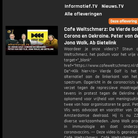
Informatief.TV
Nieuws.TV
Alle afleveringen
Cafe Weltschmerz: De Vierde Gol
Corona en Oekraine. Peter van de
Jona Walk, Ab Gietelink
Waardeer je onze video's? Steun 
Weltschmerz, het podium voor het vrije 
target="_blank"
href="https://www.cafeweltschmerz.nl/
De">Klik hier</a> Vierde Golf is het 
alternatief aan de linkerkant van het 
spectrum. Opgericht in de coronacrisis 
verzet tegen de repressieve maatrege
tevens in protest tegen de Oekraïne 
opkomend voor vrijheid van meningsuitin
twee van haar organisatoren te gast. Pe
Vlis was advocaat en voorzitter van D
Amsterdamse deelraad. Hij is nu Z
diverse werkzaamheden. Jona Walk pr
in immunologie en doet onderzo
coronavaccins. --- Deze video is geprodu
Café Weltschmerz. Café Weltschmerz g