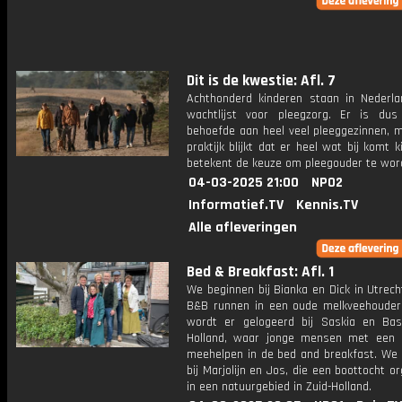
Dit is de kwestie: Afl. 7
Achthonderd kinderen staan in Nederl
wachtlijst voor pleegzorg. Er is dus
behoefde aan heel veel pleeggezinnen, m
praktijk blijkt dat er heel wat bij komt k
betekent de keuze om pleegouder te wo
04-03-2025 21:00
NPO2
Informatief.TV
Kennis.TV
Alle afleveringen
Bed & Breakfast: Afl. 1
We beginnen bij Bianka en Dick in Utrech
B&B runnen in een oude melkveehouderi
wordt er gelogeerd bij Saskia en Bas
Holland, waar jonge mensen met een 
meehelpen in de bed and breakfast. We s
bij Marjolijn en Jos, die een boottocht o
in een natuurgebied in Zuid-Holland.