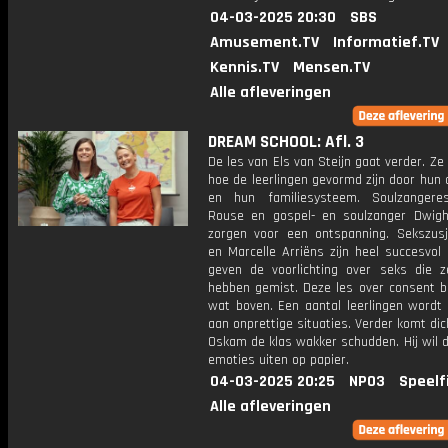
04-03-2025 20:30
SBS
Amusement.TV
Informatief.TV
Kennis.TV
Mensen.TV
Alle afleveringen
DREAM SCHOOL: Afl. 3
De les van Els van Steijn gaat verder. Ze 
hoe de leerlingen gevormd zijn door hun
en hun familiesysteem. Soulzangere
Rouse en gospel- en soulzanger Dwigh
zorgen voor een ontspanning. Sekszusj
en Marcelle Arriëns zijn heel succesvol o
geven de voorlichting over seks die z
hebben gemist. Deze les over consent b
wat boven. Een aantal leerlingen wordt 
aan onprettige situaties. Verder komt di
Oskam de klas wakker schudden. Hij wil 
emoties uiten op papier.
04-03-2025 20:25
NPO3
Speelf
Alle afleveringen