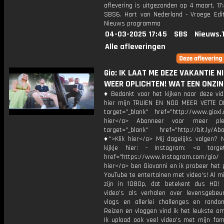
aflevering is uitgezonden op 4 maart, 17:
SBS6. Hart van Nederland - Vroege Edit
Nieuws programma
04-03-2025 17:45
SBS
Nieuws.
Alle afleveringen
Gio: IK LAAT ME DEZE VAKANTIE N
WEER OPLICHTEN! WAT EEN ONZI
♦ Bedankt voor het kijken naar deze vid
hier mijn TRUIEN EN NOG MEER VETTE D
target="_blank" href="http://www.gioxl.
hier</a> Abonneer voor meer ple
target="_blank" href="http://bit.ly/Ab
♦">Klik hier</a> Mij dagelijks volgen?
kijkje hier: - Instagram: <a target
href="https://www.instagram.com/gio/
hier</a> ben Giovanni en ik probeer het 
YouTube te entertainen met video's! Al mi
zijn in 1080p, dat betekent dus HD! 
video's als verhalen over levensgebeur
vlogs en allerlei challenges en rando
Reizen en vloggen vind ik het leukste o
Ik upload ook veel video's met mijn fam