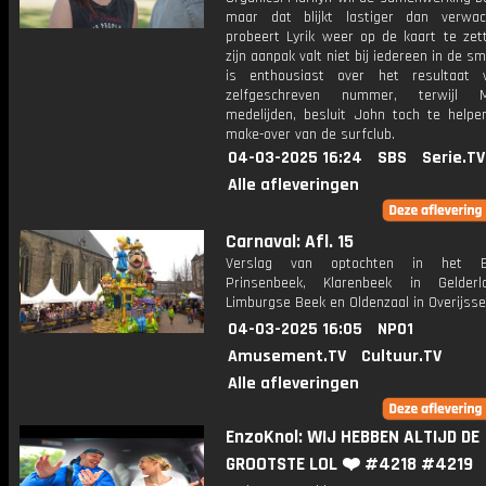
maar dat blijkt lastiger dan verwa
probeert Lyrik weer op de kaart te zet
zijn aanpak valt niet bij iedereen in de s
is enthousiast over het resultaat 
zelfgeschreven nummer, terwijl M
medelijden, besluit John toch te help
make-over van de surfclub.
04-03-2025 16:24
SBS
Serie.TV
Alle afleveringen
Carnaval: Afl. 15
Verslag van optochten in het B
Prinsenbeek, Klarenbeek in Gelderl
Limburgse Beek en Oldenzaal in Overijsse
04-03-2025 16:05
NPO1
Amusement.TV
Cultuur.TV
Alle afleveringen
EnzoKnol: WIJ HEBBEN ALTIJD DE
GROOTSTE LOL ❤️ #4218 #4219