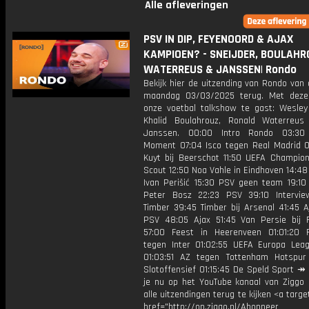
Alle afleveringen
PSV IN DIP, FEYENOORD & AJAX
KAMPIOEN? - SNEIJDER, BOULAHR
WATERREUS & JANSSEN| Rondo
Bekijk hier de uitzending van Rondo van
maandag 03/03/2025 terug. Met deze
onze voetbal talkshow te gast: Wesley 
Khalid Boulahrouz, Ronald Waterreu
Janssen. 00:00 Intro Rondo 03:30
Moment 07:04 Isco tegen Real Madrid 0
Kuyt bij Beerschot 11:50 UEFA Champio
Scout 12:50 Noa Vahle in Eindhoven 14:48
Ivan Perišić 15:30 PSV geen team 19:10 
Peter Bosz 22:23 PSV 39:10 Intervie
Timber 39:45 Timber bij Arsenal 41:45 A
PSV 48:05 Ajax 51:45 Van Persie bij 
57:00 Feest in Heerenveen 01:01:20 
tegen Inter 01:02:55 UEFA Europa Lea
01:03:51 AZ tegen Tottenham Hotspur
Slotoffensief 01:15:45 De Speld Sport ↠
je nu op het YouTube kanaal van Ziggo
alle uitzendingen terug te kijken <a targe
href="http://on.ziggo.nl/Abonneer