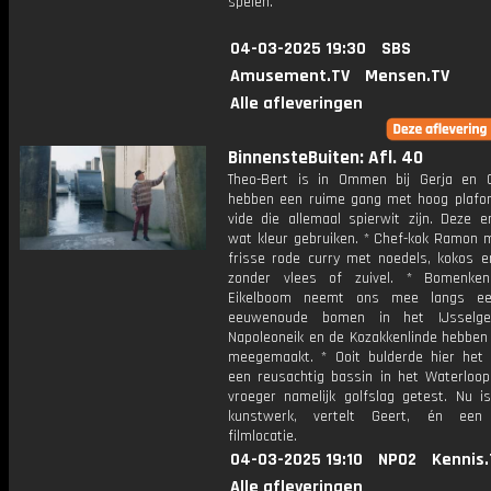
spelen.
04-03-2025 19:30
SBS
Amusement.TV
Mensen.TV
Alle afleveringen
BinnensteBuiten: Afl. 40
Theo-Bert is in Ommen bij Gerja en Ge
hebben een ruime gang met hoog plafo
vide die allemaal spierwit zijn. Deze e
wat kleur gebruiken. * Chef-kok Ramon 
frisse rode curry met noedels, kokos en
zonder vlees of zuivel. * Bomenke
Eikelboom neemt ons mee langs ee
eeuwenoude bomen in het IJsselge
Napoleoneik en de Kozakkenlinde hebben
meegemaakt. * Ooit bulderde hier het 
een reusachtig bassin in het Waterloo
vroeger namelijk golfslag getest. Nu i
kunstwerk, vertelt Geert, én een
filmlocatie.
04-03-2025 19:10
NPO2
Kennis.
Alle afleveringen