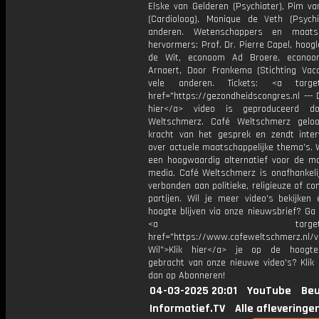
Elske van Gelderen (Psychiater), Pim v
(Cardioloog), Monique de Veth (Psychi
anderen. Wetenschappers en maatsch
hervormers: Prof. Dr. Pierre Capel, hoog
de Wit, econoom Ad Broere, econoo
Arnaert, Door Frankema (Stichting Vacci
vele anderen. Tickets: <a target=
href="https://gezondheidscongres.nl --- 
hier</a> video is geproduceerd d
Weltschmerz. Café Weltschmerz gelo
kracht van het gesprek en zendt inter
over actuele maatschappelijke thema's. 
een hoogwaardig alternatief voor de m
media. Café Weltschmerz is onafhankelij
verbonden aan politieke, religieuze of c
partijen. Wil je meer video's bekijken
hoogte blijven via onze nieuwsbrief? Ga
<a target="_bl
href="https://www.cafeweltschmerz.nl/v
Wil">Klik hier</a> je op de hoogt
gebracht van onze nieuwe video's? Klik 
dan op Abonneren!
04-03-2025 20:01
YouTube
Beu
Informatief.TV
Alle afleveringe