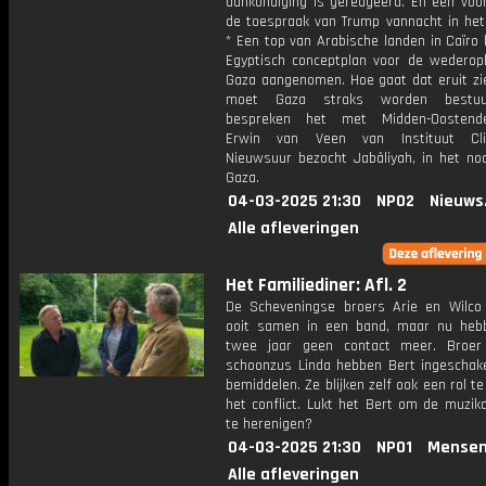
aankondiging is gereageerd. En een voor
de toespraak van Trump vannacht in het
* Een top van Arabische landen in Caïro
Egyptisch conceptplan voor de wedero
Gaza aangenomen. Hoe gaat dat eruit zi
moet Gaza straks worden bestu
bespreken het met Midden-Oostende
Erwin van Veen van Instituut Clin
Nieuwsuur bezocht Jabâliyah, in het no
Gaza.
04-03-2025 21:30
NPO2
Nieuws
Alle afleveringen
Het Familiediner: Afl. 2
De Scheveningse broers Arie en Wilco
ooit samen in een band, maar nu heb
twee jaar geen contact meer. Broer
schoonzus Linda hebben Bert ingeschak
bemiddelen. Ze blijken zelf ook een rol te
het conflict. Lukt het Bert om de muzik
te herenigen?
04-03-2025 21:30
NPO1
Mensen
Alle afleveringen