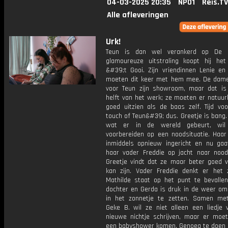
04-03-2025 20:35
NPO1
Reis.TV
Alle afleveringen
Urk!
Teun is dan wel verankerd op De Bu
glamoureuze uitstraling koopt hij het 
&#39;t Gooi. Zijn vriendinnen Lenie en
moeten dit keer met hem mee. De dam
voor Teun zijn showroom, maar dat i
helft van het werk; ze moeten er natuurl
goed uitzien als de baas zelf. Tijd vo
touch of Teun&#39; dus. Greetje is bang.
wat er in de wereld gebeurt, wil
voorbereiden op een noodsituatie. Haar 
inmiddels opnieuw ingericht en nu ga
haar vader Freddie op jacht naar nood
Greetje vindt dat ze maar beter goed v
kan zijn. Vader Freddie denkt er het z
Mathilde staat op het punt te bevalle
dochter en Gerda is druk in de weer om
in het zonnetje te zetten. Samen met
Geke B. wil ze niet alleen een liedje 
nieuwe nichtje schrijven, maar er moe
een babyshower komen. Genoeg te doen 