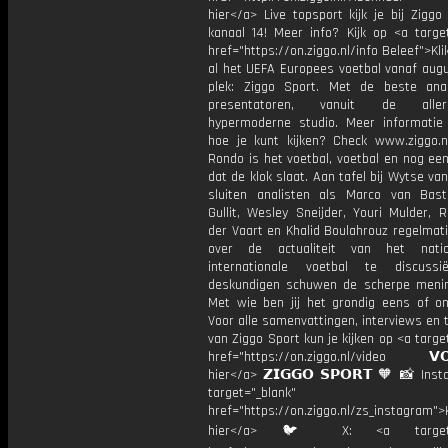
hier</a> Live topsport kijk je bij Ziggo
kanaal 14! Meer info? Kijk op <a target
href="https://on.ziggo.nl/info Beleef">Kli
al het UEFA Europees voetbal vanaf augu
plek: Ziggo Sport. Met de beste ana
presentatoren, vanuit de allern
hypermoderne studio. Meer informati
hoe je kunt kijken? Check www.ziggo.nl
Rondo is het voetbal, voetbal en nog ee
dat de klok slaat. Aan tafel bij Wytse va
sluiten analisten als Marco van Bas
Gullit, Wesley Sneijder, Youri Mulder, 
der Vaart en Khalid Boulahrouz regelmat
over de actualiteit van het nati
internationale voetbal te discussi
deskundigen schuwen de scherpe menin
Met wie ben jij het grondig eens of 
Voor alle samenvattingen, interviews en
van Ziggo Sport kun je kijken op <a targe
href="https://on.ziggo.nl/video 𝗩𝗢
hier</a> 𝗭𝗜𝗚𝗚𝗢 𝗦𝗣𝗢𝗥𝗧 🧡 📸 Ins
target="_blank"
href="https://on.ziggo.nl/zs_instagram">K
hier</a> 🐦 X: <a target="