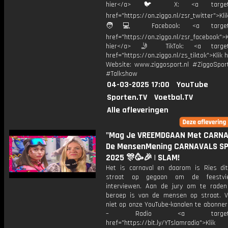
hier</a> 🐦 X: <a target="
href="https://on.ziggo.nl/zsr_twitter">Kli
🧑💻 Facebook: <a target="
href="https://on.ziggo.nl/zsr_facebook">K
hier</a> 🤳 TikTok: <a target=
href="https://on.ziggo.nl/zs_tiktok">Klik h
Website: www.ziggosport.nl #ZiggoSpo
#Talkshow
04-03-2025 17:00
YouTube
Sporten.TV
Voetbal.TV
Alle afleveringen
"Mag Je VREEMDGAAN Met CARNA
De MensenMening CARNAVALS SP
2025 🎊🥳🎉 | SLAM!
Het is carnaval en daarom is Ries di
straat op gegaan om de feestvi
interviewen. Aan de jury om te rade
beroep is van de mensen op straat. V
niet op onze YouTube-kanalen te abonner
– Radio <a target="_b
href="https://bit.ly/YTslamradio">Klik