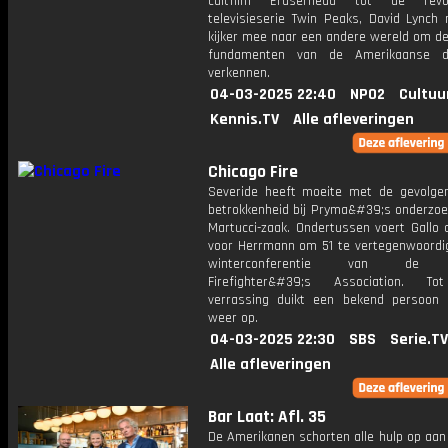
cultfilm Eraserhead tot de revolu
televisieserie Twin Peaks, David Lynch
kijker mee naar een andere wereld om d
fundamenten van de Amerikaanse 
verkennen.
04-03-2025 22:40
NPO2
Cultuu
Kennis.TV
Alle afleveringen
Chicago Fire
Severide heeft moeite met de gevolgen
betrokkenheid bij Pryma&#39;s onderzoe
Martucci-zaak. Ondertussen voert Gallo
voor Herrmann om 51 te vertegenwoordi
winterconferentie van de N
Firefighter&#39;s Association. To
verrassing duikt een bekend persoon p
weer op.
04-03-2025 22:30
SBS
Serie.TV
Alle afleveringen
Bar Laat: Afl. 35
De Amerikanen schorten alle hulp op aan