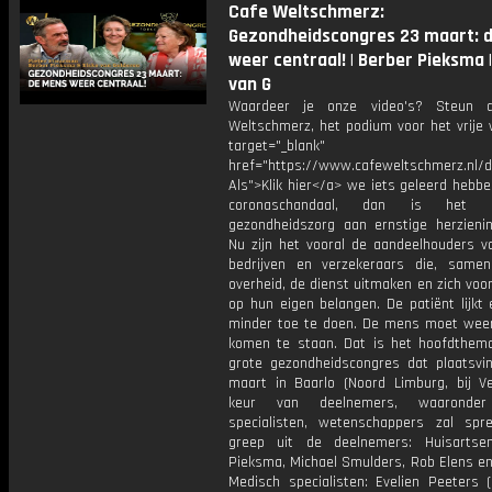
Cafe Weltschmerz:
Gezondheidscongres 23 maart: 
weer centraal! | Berber Pieksma |
van G
Waardeer je onze video's? Steun 
Weltschmerz, het podium voor het vrije 
target="_blank"
href="https://www.cafeweltschmerz.nl/
Als">Klik hier</a> we iets geleerd hebb
coronaschandaal, dan is het
gezondheidszorg aan ernstige herzienin
Nu zijn het vooral de aandeelhouders v
bedrijven en verzekeraars die, sam
overheid, de dienst uitmaken en zich voor
op hun eigen belangen. De patiënt lijkt
minder toe te doen. De mens moet weer
komen te staan. Dat is het hoofdthem
grote gezondheidscongres dat plaatsvi
maart in Baarlo (Noord Limburg, bij Ve
keur van deelnemers, waaronder
specialisten, wetenschappers zal spr
greep uit de deelnemers: Huisartse
Pieksma, Michael Smulders, Rob Elens en
Medisch specialisten: Evelien Peeters (I