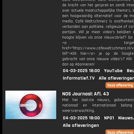
de kracht van het gesprek en zendt inte
over actuele maatschappelijke thema's. 
een hoogwaardig alternatief voor de m
media. Café Weltschmerz is onafhankelij
verbonden aan politieke, religieuze of c
partijen. Wil je meer video's bekijken
hoogte blijven via onze nieuwsbrief? Ga
<a target="_bl
href="https://www.cafeweltschmerz.nl/v
Wil">Klik hier</a> je op de hoogt
gebracht van onze nieuwe video's? Klik 
dan op Abonneren!
04-03-2025 18:00
YouTube
Beu
Informatief.TV
Alle afleveringe
NOS Journaal: Afl. 43
Met het laatste nieuws, gebeurteni
nationaal en internationaal bela
weersverwachting.
04-03-2025 18:00
NPO1
Nieuws
Alle afleveringen