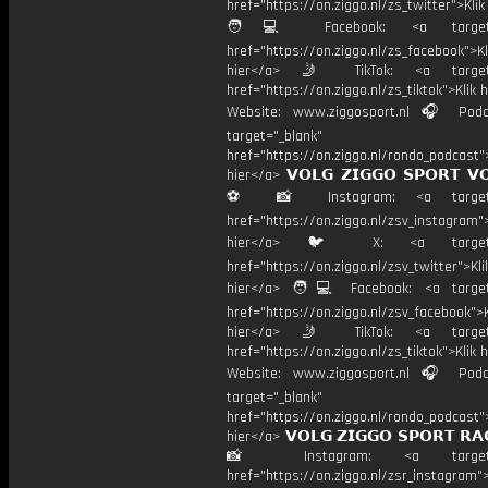
href="https://on.ziggo.nl/zs_twitter">Kli
🧑💻 Facebook: <a target="
href="https://on.ziggo.nl/zs_facebook">Kl
hier</a> 🤳 TikTok: <a target=
href="https://on.ziggo.nl/zs_tiktok">Klik h
Website: www.ziggosport.nl 🎧 Podc
target="_blank"
href="https://on.ziggo.nl/rondo_podcast">
hier</a> 𝗩𝗢𝗟𝗚 𝗭𝗜𝗚𝗚𝗢 𝗦𝗣𝗢𝗥𝗧 𝗩
⚽️ 📸 Instagram: <a target="
href="https://on.ziggo.nl/zsv_instagram">
hier</a> 🐦 X: <a target="
href="https://on.ziggo.nl/zsv_twitter">Kli
hier</a> 🧑💻 Facebook: <a target=
href="https://on.ziggo.nl/zsv_facebook">K
hier</a> 🤳 TikTok: <a target=
href="https://on.ziggo.nl/zs_tiktok">Klik h
Website: www.ziggosport.nl 🎧 Podc
target="_blank"
href="https://on.ziggo.nl/rondo_podcast">
hier</a> 𝗩𝗢𝗟𝗚 𝗭𝗜𝗚𝗚𝗢 𝗦𝗣𝗢𝗥𝗧 𝗥𝗔
📸 Instagram: <a target="_
href="https://on.ziggo.nl/zsr_instagram">