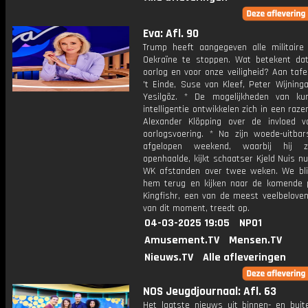
Eva: Afl. 90
Trump heeft aangegeven alle militaire
Oekraïne te stoppen. Wat betekent da
oorlog en voor onze veiligheid? Aan taf
't Einde, Suse van Kleef, Peter Wijning
Yesilgöz. * De mogelijkheden van ku
intelligentie ontwikkelen zich in een raz
Alexander Klöpping over de invloed 
oorlogsvoering. * Na zijn woede-uitbar
afgelopen weekend, waarbij hij z
openhaalde, kijkt schaatser Kjeld Nuis n
WK afstanden over twee weken. We bl
hem terug en kijken naar de komende p
Kingfishr, een van de meest veelbelove
van dit moment, treedt op.
04-03-2025 19:05
NPO1
Amusement.TV
Mensen.TV
Nieuws.TV
Alle afleveringen
NOS Jeugdjournaal: Afl. 63
Het laatste nieuws uit binnen- en buit