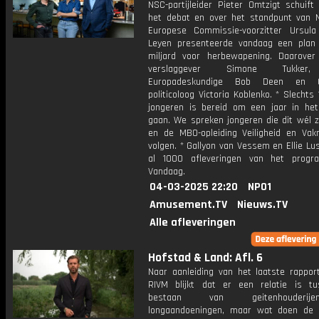
NSC-partijleider Pieter Omtzigt schuift
het debat en over het standpunt van 
Europese Commissie-voorzitter Ursul
Leyen presenteerde vandaag een pla
miljard voor herbewapening. Daarover
verslaggever Simone Tukker
Europadeskundige Bob Deen en O
politicoloog Victoria Koblenko. * Slechts
jongeren is bereid om een jaar in het
gaan. We spreken jongeren die dit wél z
en de MBO-opleiding Veiligheid en Va
volgen. * Gallyon van Vessem en Ellie Lu
al 1000 afleveringen van het progr
Vandaag.
04-03-2025 22:20
NPO1
Amusement.TV
Nieuws.TV
Alle afleveringen
Hofstad & Land: Afl. 6
Naar aanleiding van het laatste rappor
RIVM blijkt dat er een relatie is t
bestaan van geitenhouderi
longaandoeningen, maar wat doen de 