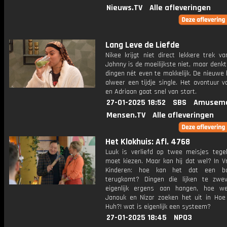
Nieuws.TV
Alle afleveringen
Lang Leve de Liefde
Nikee krijgt niet direct lekkere trek v
Johnny is de moeilijkste niet, maar denkt
dingen nét even te makkelijk. De nieuwe 
alweer een tijdje single. Het avontuur 
en Adriaan gaat snel van start.
27-01-2025 18:52
SBS
Amuseme
Mensen.TV
Alle afleveringen
Het Klokhuis: Afl. 4768
Luuk is verliefd op twee meisjes tegeli
moet kiezen. Maar kan hij dat wel? In V
Kinderen: hoe kan het dat een b
terugkomt? Dingen die lijken te zw
eigenlijk ergens aan hangen, hoe w
Janouk en Nizar zoeken het uit in Hoe
Huh?! wat is eigenlijk een systeem?
27-01-2025 18:45
NPO3