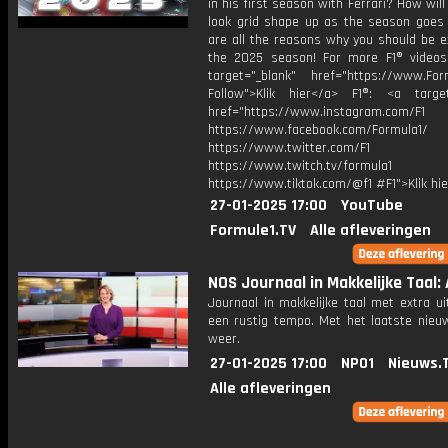
in his first season with Ferrari? How will
look grid shape up as the season goes
are all the reasons why you should be e
the 2025 season! For more F1® videos,
target="_blank" href="https://www.For
Follow">Klik hier</a> F1®: <a target
href="https://www.instagram.com/F1
https://www.facebook.com/Formula1/
https://www.twitter.com/F1
https://www.twitch.tv/formula1
https://www.tiktok.com/@f1 #F1">Klik hi
27-01-2025 17:00
YouTube
Formule1.TV
Alle afleveringen
NOS Journaal in Makkelijke Taal: A
Journaal in makkelijke taal met extra ui
een rustig tempo. Met het laatste nieu
weer.
27-01-2025 17:00
NPO1
Nieuws.
Alle afleveringen