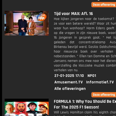
Tijd voor MAX: Afl. 16
Hoe kijken jongeren naar de toekomst?
ze voor een betere wereld? Waar zit hun
waar hun wanhoop? Harm Edens geeft
op die vragen in zijn nieuwe boek, waar
16 jongeren in gesprek gaat. * Het i
geleden dat concentratiekamp Aus
Birkenau bevrijd werd. Saskia Goldschmi
haar nieuwste boek over verhalen 
nabestaanden. * Ellen ten Damme en Sch
Jansens nemen ons mee naar het dierenri
voorstelling die klassieke muziek combi
verhalen van nu.
27-01-2025 17:10
NPO1
Amusement.TV
Informatief.TV
Alle afleveringen
FORMULA 1: Why You Should Be E
For The 2025 F1 Season!
Will Lewis Hamilton claim his eighth ch