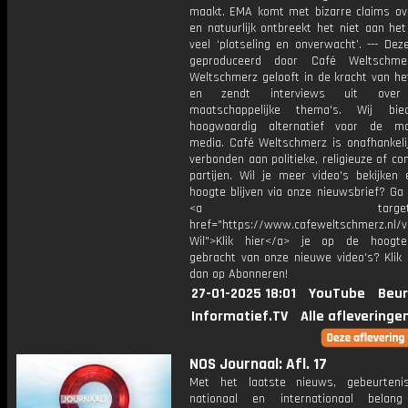
maakt. EMA komt met bizarre claims ov
en natuurlijk ontbreekt het niet aan he
veel ‘plotseling en onverwacht’. --- Dez
geproduceerd door Café Weltschme
Weltschmerz gelooft in de kracht van he
en zendt interviews uit over 
maatschappelijke thema's. Wij bi
hoogwaardig alternatief voor de ma
media. Café Weltschmerz is onafhankelij
verbonden aan politieke, religieuze of c
partijen. Wil je meer video's bekijken
hoogte blijven via onze nieuwsbrief? Ga
<a target="_bl
href="https://www.cafeweltschmerz.nl/v
Wil">Klik hier</a> je op de hoogt
gebracht van onze nieuwe video's? Klik 
dan op Abonneren!
27-01-2025 18:01
YouTube
Beur
Informatief.TV
Alle afleveringe
NOS Journaal: Afl. 17
Met het laatste nieuws, gebeurteni
nationaal en internationaal bela