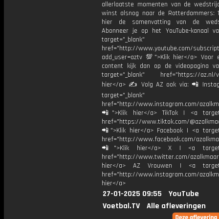
allerlaatste momenten van de wedstrij
winst alsnog naar de Rotterdammers: 1-
hier de samenvatting van de weds
Abonneer je op het YouTube-kanaal v
target="_blank"
href="http://www.youtube.com/subscript
add_user=aztv 💯">Klik hier</a> Voor e
content kijk dan op de videopagina v
target="_blank" href="https://az.nl/vi
hier</a> ✍ Volg AZ ook via: 📲 Insta
target="_blank"
href="http://www.instagram.com/azalkm
📲">Klik hier</a> TikTok | <a target
href="https://www.tiktok.com/@azalkma
📲">Klik hier</a> Facebook | <a target
href="http://www.facebook.com/azalkma
📲">Klik hier</a> X | <a target=
href="http://www.twitter.com/azalkmaar
hier</a> AZ Vrouwen | <a target=
href="http://www.instagram.com/azalkma
hier</a>
27-01-2025 09:55
YouTube
Voetbal.TV
Alle afleveringen