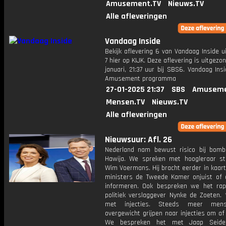
Amusement.TV
Nieuws.TV
Alle afleveringen
Vandaag Inside
Bekijk aflevering 6 van Vandaag Inside u
7 hier op KIJK. Deze aflevering is uitgezo
januari, 21:37 uur bij SBS6. Vandaag Ins
Amusement programma
27-01-2025 21:37
SBS
Amuseme
Mensen.TV
Nieuws.TV
Alle afleveringen
Nieuwsuur: Afl. 26
Nederland nam bewust risico bij bom
Hawija. We spreken met hoogleraar st
Wim Voermans. Hij bracht eerder in kaar
ministers de Tweede Kamer onjuist of o
informeren. Ook bespreken we het ra
politiek verslaggever Nynke de Zoeten. 
met injecties. Steeds meer men
overgewicht grijpen naar injecties om af 
We bespreken het met Jaap Seidell