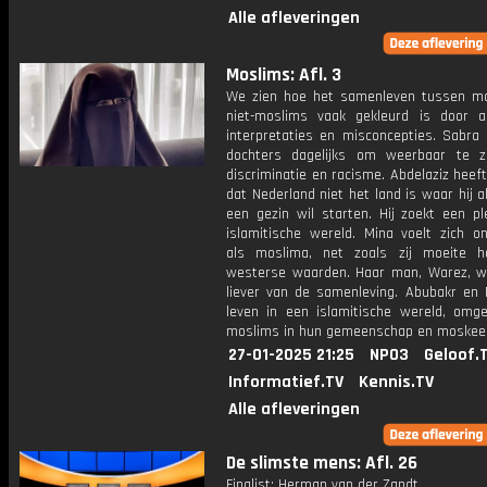
Alle afleveringen
Moslims: Afl. 3
We zien hoe het samenleven tussen m
niet-moslims vaak gekleurd is door 
interpretaties en misconcepties. Sabra 
dochters dagelijks om weerbaar te z
discriminatie en racisme. Abdelaziz heef
dat Nederland niet het land is waar hij 
een gezin wil starten. Hij zoekt een pl
islamitische wereld. Mina voelt zich o
als moslima, net zoals zij moeite 
westerse waarden. Haar man, Warez, w
liever van de samenleving. Abubakr en
leven in een islamitische wereld, omg
moslims in hun gemeenschap en moskee
27-01-2025 21:25
NPO3
Geloof.
Informatief.TV
Kennis.TV
Alle afleveringen
De slimste mens: Afl. 26
Finalist: Herman van der Zandt.