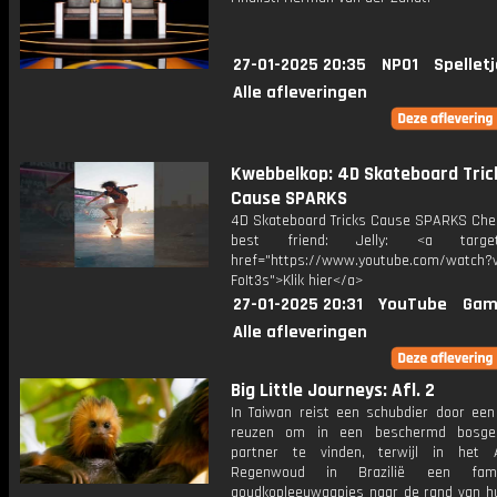
27-01-2025 20:35
NPO1
Spellet
Alle afleveringen
Kwebbelkop: 4D Skateboard Tric
Cause SPARKS
4D Skateboard Tricks Cause SPARKS Che
best friend: Jelly: <a target=
href="https://www.youtube.com/watch?v
FoIt3s">Klik hier</a>
27-01-2025 20:31
YouTube
Gam
Alle afleveringen
Big Little Journeys: Afl. 2
In Taiwan reist een schubdier door een
reuzen om in een beschermd bosge
partner te vinden, terwijl in het A
Regenwoud in Brazilië een fami
goudkopleeuwaapjes naar de rand van h