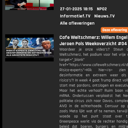
27-01-2025 18:15
NPO2
Informatief.TV
Nieuws.TV
Alle afleveringen
Cafe Weltschmerz: Willem Engel
Jeroen Pols Weekoverzicht #04
Waardeer je onze video's? Steun 
Weltschmerz, het podium voor het vrije 
target="_blank"
href="https://www.cafeweltschmerz.nl/
Risico-experts">Klik hier</a> zien
desinformatie en extreem weer als 
risico’s?! In week 4 gaat Trump direct vol
start met pardons, ontslagen en executi
Maar het echte verhaal? Ruim baan v
mRNA. Ondertussen verplaatst het Ne
politieke circus zich naar Davos, compl
AIVD in de achterhoede. Censuur op 
zoals Meta lijkt wat af te nemen, terwijl
woede op het punt staat over t
Greenpeace werkt via de rechter handi
beleid dat boeren, burgers en mkb’