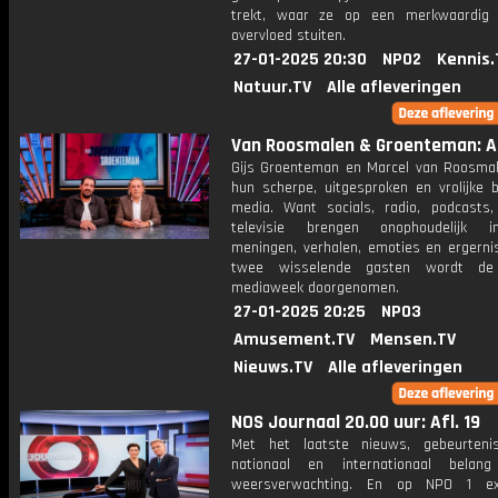
trekt, waar ze op een merkwaardig 
overvloed stuiten.
27-01-2025 20:30
NPO2
Kennis.
Natuur.TV
Alle afleveringen
Van Roosmalen & Groenteman: Af
Gijs Groenteman en Marcel van Roosma
hun scherpe, uitgesproken en vrolijke b
media. Want socials, radio, podcasts,
televisie brengen onophoudelijk in
meningen, verhalen, emoties en ergerni
twee wisselende gasten wordt de 
mediaweek doorgenomen.
27-01-2025 20:25
NPO3
Amusement.TV
Mensen.TV
Nieuws.TV
Alle afleveringen
NOS Journaal 20.00 uur: Afl. 19
Met het laatste nieuws, gebeurteni
nationaal en internationaal bela
weersverwachting. En op NPO 1 e