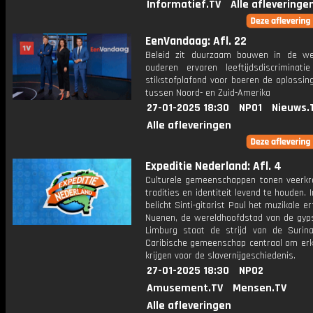
Informatief.TV
Alle afleveringe
EenVandaag: Afl. 22
Beleid zit duurzaam bouwen in de w
ouderen ervaren leeftijdsdiscriminati
stikstofplafond voor boeren de oplossin
tussen Noord- en Zuid-Amerika
27-01-2025 18:30
NPO1
Nieuws.
Alle afleveringen
Expeditie Nederland: Afl. 4
Culturele gemeenschappen tonen veerkr
tradities en identiteit levend te houden. 
belicht Sinti-gitarist Paul het muzikale e
Nuenen, de wereldhoofdstad van de gypsy
Limburg staat de strijd van de Suri
Caribische gemeenschap centraal om erk
krijgen voor de slavernijgeschiedenis.
27-01-2025 18:30
NPO2
Amusement.TV
Mensen.TV
Alle afleveringen