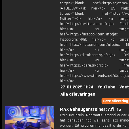
target="_blank" href="http://ajax.ms/
►FOLLOW">Klik hier</a> US Webs
target="_blank" href="https://www
Twitter:">Klik hier</a> <a target=
href="http://twitter.com/afcajax Facebo
hier</a> <a target="_
href="http://facebook.com/afcajax
Instagram:">Klik hier</a> <a target
href="http://instagram.com/afcajax TikT
hier</a> <a target="_
href="http://tiktok.com/@afcajax BeRe
hier</a> <a target="_
href="https://bere.al/afcajax Threa
hier</a> <a target="_
href="https://www.threads.net/@afcajax
hier</a>
27-01-2025 11:24
YouTube
Voet
Alle afleveringen
MAX Geheugentrainer: Afl. 16
Train uw brein. Naarmate iemand ouder w
het geheugen nog wel eens iets mind
worden. Dit programma geeft u de ka