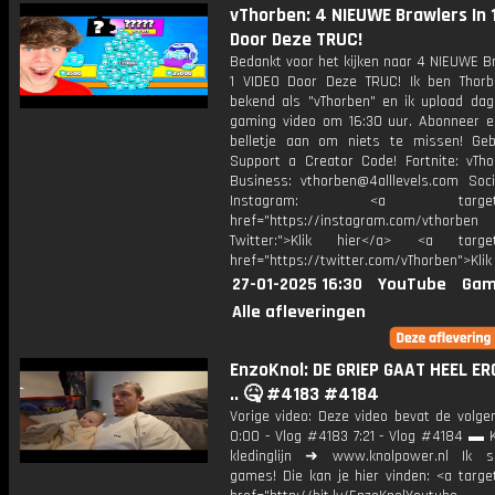
vThorben: 4 NIEUWE Brawlers In 
Door Deze TRUC!
Bedankt voor het kijken naar 4 NIEUWE B
1 VIDEO Door Deze TRUC! Ik ben Thorb
bekend als "vThorben" en ik upload dage
gaming video om 16:30 uur. Abonneer e
belletje aan om niets te missen! Geb
Support a Creator Code! Fortnite: vTho
Business: vthorben@4alllevels.com Soci
Instagram: <a target="_
href="https://instagram.com/vthorben
Twitter:">Klik hier</a> <a target=
href="https://twitter.com/vThorben">Klik
27-01-2025 16:30
YouTube
Gam
Alle afleveringen
EnzoKnol: DE GRIEP GAAT HEEL E
.. 🤒 #4183 #4184
Vorige video: Deze video bevat de volge
0:00 - Vlog #4183 7:21 - Vlog #4184 ▬ 
kledinglijn ➜ www.knolpower.nl Ik 
games! Die kan je hier vinden: <a targe