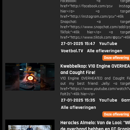
Facebook: <a target="_
href="http://facebook.com/psv Instagr
hier</a> <a target="_
href="http://instagram.com/psv">Klik
Snapchat: <a target="_
href="https://www.snapchat.com/add/p
TikTok:">Klik hier</a> <a target=
href="https://www.tiktok.com/@psv">Klik
27-01-2025 15:47
YouTube
Voetbal.TV
Alle afleveringen
Kwebbelkop: V10 Engine OVERHE
and Caught Fire!
V10 Engine OVERHEATED and Caught Fi
out my best friend: Jelly: <a target
href="https://www.youtube.com/watch?v
FoIt3s">Klik hier</a>
27-01-2025 15:35
YouTube
Gam
Alle afleveringen
Heracles Almelo: Van de Looi: "Wi
de overhand hebben en FC Groni