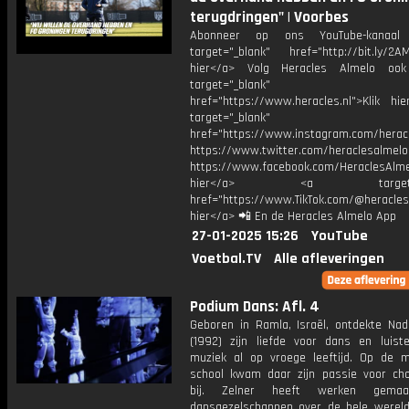
terugdringen" | Voorbes
Abonneer op ons YouTube-kanaal
target="_blank" href="http://bit.ly/2AM
hier</a> Volg Heracles Almelo oo
target="_blank"
href="https://www.heracles.nl">Klik hi
target="_blank"
href="https://www.instagram.com/herac
https://www.twitter.com/heraclesalmelo
https://www.facebook.com/HeraclesAlmel
hier</a> <a target="_
href="https://www.TikTok.com/@heracles
hier</a> 📲 En de Heracles Almelo App
27-01-2025 15:26
YouTube
Voetbal.TV
Alle afleveringen
Podium Dans: Afl. 4
Geboren in Ramla, Israël, ontdekte Nad
(1992) zijn liefde voor dans en luist
muziek al op vroege leeftijd. Op de m
school kwam daar zijn passie voor cho
bij. Zelner heeft werken gemaa
dansgezelschappen over de hele wereld