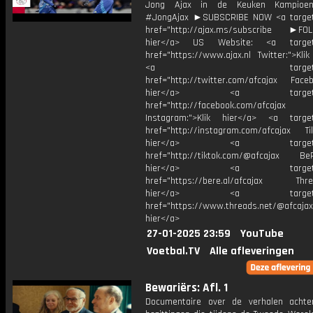
Jong Ajax in de Keuken Kampioen 
#JongAjax ►SUBSCRIBE NOW <a target
href="http://ajax.ms/subscribe ►FOL
hier</a> US Website: <a target=
href="https://www.ajax.nl Twitter:">Kli
<a target="_bl
href="http://twitter.com/afcajax Facebo
hier</a> <a target="_
href="http://facebook.com/afcajax
Instagram:">Klik hier</a> <a target
href="http://instagram.com/afcajax TikT
hier</a> <a target="_
href="http://tiktok.com/@afcajax BeRe
hier</a> <a target="_
href="https://bere.al/afcajax Threa
hier</a> <a target="_
href="https://www.threads.net/@afcajax
hier</a>
27-01-2025 23:59
YouTube
Voetbal.TV
Alle afleveringen
Bewariërs: Afl. 1
Documentaire over de verhalen acht