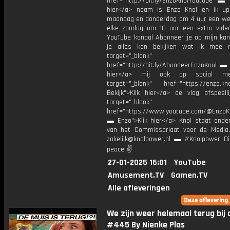
href="http://bit.ly/EnzoKnolYoutube ▬ M
hier</a> naam is Enzo Knol en ik up
maandag en donderdag om 4 uur een we
elke zondag om 10 uur een extra vide
YouTube kanaal Abonneer je op mijn kan
je alles kan bekijken wat ik mee 
target="_blank"
href="http://bit.ly/AbonneerEnzoKnol ▬ 
hier</a> mij ook op social me
target="_blank" href="https://enzo.kno
Bekijk">Klik hier</a> de vlog afspeelli
target="_blank"
href="https://www.youtube.com/@EnzoKn
▬ Enzo">Klik hier</a> Knol staat onder
van het Commissariaat voor de Media.
zakelijk@knolpower.nl ▬ #Knolpower Di
peace ✌
27-01-2025 16:01
YouTube
Amusement.TV
Gamen.TV
Alle afleveringen
We zijn weer helemaal terug bij af
#445 By Nienke Plas