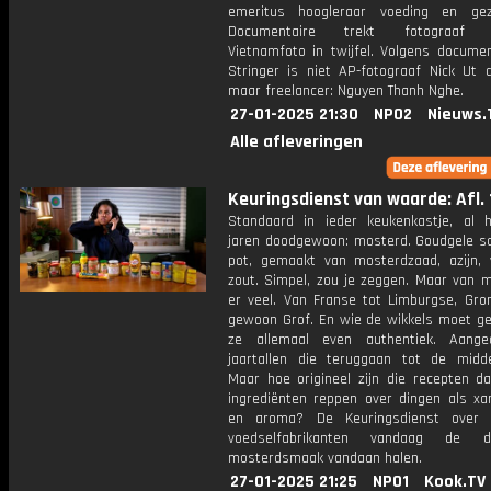
emeritus hoogleraar voeding en gez
Documentaire trekt fotograaf i
Vietnamfoto in twijfel. Volgens documen
Stringer is niet AP-fotograaf Nick Ut 
maar freelancer: Nguyen Thanh Nghe.
27-01-2025 21:30
NPO2
Nieuws.
Alle afleveringen
Keuringsdienst van waarde: Afl. 
Standaard in ieder keukenkastje, al 
jaren doodgewoon: mosterd. Goudgele sc
pot, gemaakt van mosterdzaad, azijn,
zout. Simpel, zou je zeggen. Maar van m
er veel. Van Franse tot Limburgse, Gron
gewoon Grof. En wie de wikkels moet gel
ze allemaal even authentiek. Aange
jaartallen die teruggaan tot de midd
Maar hoe origineel zijn die recepten da
ingrediënten reppen over dingen als x
en aroma? De Keuringsdienst over
voedselfabrikanten vandaag de 
mosterdsmaak vandaan halen.
27-01-2025 21:25
NPO1
Kook.TV