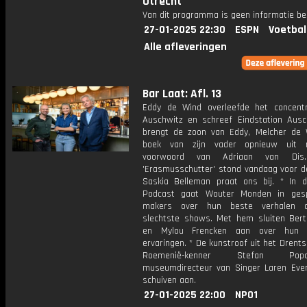
Utrecht
Van dit programma is geen informatie be
27-01-2025 22:30
ESPN
Voetbal
Alle afleveringen
Bar Laat: Afl. 13
Eddy de Wind overleefde het concent
Auschwitz en schreef Eindstation Ausc
brengt de zoon van Eddy, Melcher de 
boek van zijn vader opnieuw uit
voorwoord van Adriaan van Di
'Erasmusschutter' stond vandaag voor de
Saskia Belleman praat ons bij. * In d
Podcast gaat Wouter Monden in ges
makers over hun beste verhalen 
slechtste shows. Met hem sluiten Bert
en Mylou Frencken aan over hun pij
ervaringen. * De kunstroof uit het Dren
Roemenië-kenner Stefan P
museumdirecteur van Singer Laren Eve
schuiven aan.
27-01-2025 22:00
NPO1