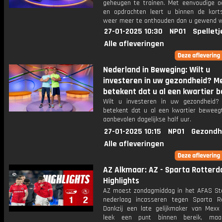
geheugen te trainen. Met eenvoudige o
en opdrachten leert u binnen de kort
weer meer te onthouden dan u gewend 
27-01-2025 10:30
NPO1
Spelletj
Alle afleveringen
Nederland in Beweging: Wilt u
investeren in uw gezondheid? 
betekent dat u al een kwartier b
Wilt u investeren in uw gezondheid
betekent dat u al een kwartier beweeg
aanbevolen dagelijkse half uur.
27-01-2025 10:15
NPO1
Gezondh
Alle afleveringen
AZ Alkmaar: AZ - Sparta Rotterd
Highlights
AZ moest zondagmiddag in het AFAS St
nederlaag incasseren tegen Sparta R
Dankzij een late gelijkmaker van Mexx
leek een punt binnen bereik, ma