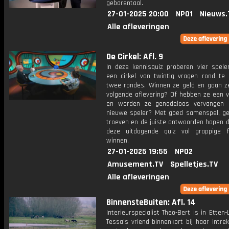
gebarentaal.
27-01-2025 20:00
NPO1
Nieuws.
Alle afleveringen
De Cirkel: Afl. 9
In deze kennisquiz proberen vier spel
een cirkel van twintig vragen rond te 
twee rondes. Winnen ze geld en gaan z
volgende aflevering? Of hebben ze een v
en worden ze genadeloos vervangen 
nieuwe speler? Met goed samenspel, ge
troeven en de juiste antwoorden hopen d
deze uitdagende quiz vol grappige f
winnen.
27-01-2025 19:55
NPO2
Amusement.TV
Spelletjes.TV
Alle afleveringen
BinnensteBuiten: Afl. 14
Interieurspecialist Theo-Bert is in Etten
Tessa's vriend binnenkort bij haar intrek