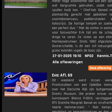
meter hoge woonkamer kan wel een opf
wat bergruimte gebruiken, zodat ook
spullen kwijt kan. * Chef-kok Geneal 
plantaardig gerecht met gebakken t
zwartebonensaus, paddenstoelen
kokosrijst. De hartige tempeh en zoete 
een perfect duo. * Met de winter in aanto
voor boswachter Erik tijd om de scha
droge te varen. Ze staan op een eila
Markiezaatsmeer. Sinds 1982 afgeslot
Oosterschelde, is dit een stil natuurge
grote koloniën vogels de baas zijn.
27-01-2025 19:10
NPO2
Kennis.
Alle afleveringen
Eva: Afl. 69
Dit weekend werd Assen wereld
Pronkstukken van een tijdelijke tentoo
over het Dacische Rijk zijn buitgemaa
Drents Museum. We praten erover ve
kunstexpert Bianca Frölich, verslaggee
RTV Drenthe Margriet Benak en strafrech
Veerle Hammerstein. * Rob Kemp
gelukkigst op begraafplaatsen en dan