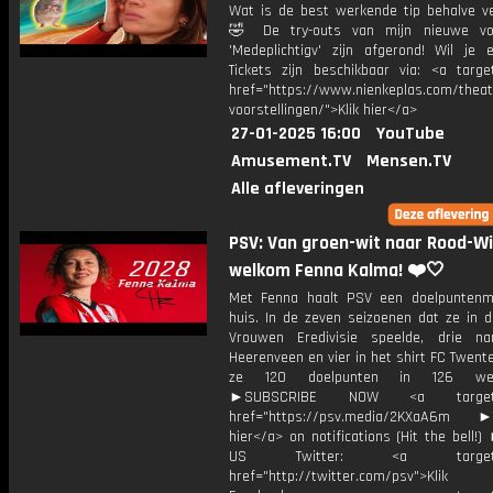
Wat is de best werkende tip behalve ve
🤣 De try-outs van mijn nieuwe voo
'Medeplichtigv' zijn afgerond! Wil je e
Tickets zijn beschikbaar via: <a target
href="https://www.nienkeplas.com/theat
voorstellingen/">Klik hier</a>
27-01-2025 16:00
YouTube
Amusement.TV
Mensen.TV
Alle afleveringen
PSV: Van groen-wit naar Rood-Wi
welkom Fenna Kalma! ❤️🤍
Met Fenna haalt PSV een doelpuntenm
huis. In de zeven seizoenen dat ze in d
Vrouwen Eredivisie speelde, drie n
Heerenveen en vier in het shirt FC Twent
ze 120 doelpunten in 126 wedst
►SUBSCRIBE NOW <a target="
href="https://psv.media/2KXaA6m ►T
hier</a> on notifications (Hit the bell
US Twitter: <a target="_
href="http://twitter.com/psv">Klik