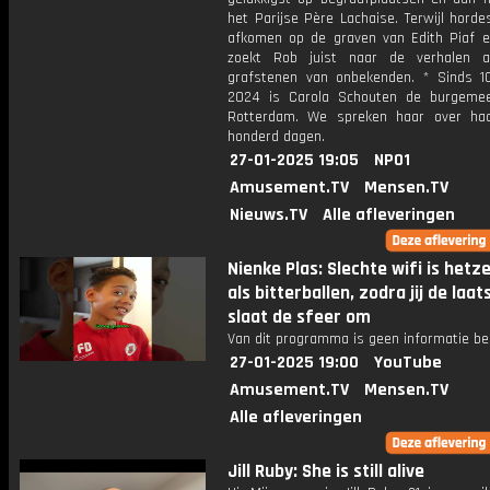
het Parijse Père Lachaise. Terwijl hord
afkomen op de graven van Edith Piaf e
zoekt Rob juist naar de verhalen a
grafstenen van onbekenden. * Sinds 1
2024 is Carola Schouten de burgeme
Rotterdam. We spreken haar over ha
honderd dagen.
27-01-2025 19:05
NPO1
Amusement.TV
Mensen.TV
Nieuws.TV
Alle afleveringen
Nienke Plas: Slechte wifi is hetz
als bitterballen, zodra jij de laa
slaat de sfeer om
Van dit programma is geen informatie be
27-01-2025 19:00
YouTube
Amusement.TV
Mensen.TV
Alle afleveringen
Jill Ruby: She is still alive