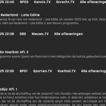
025 22:40
NPO3
Kennis.TV
Onrecht.TV
Alle aflevering
 Nederland - Late Editie
vering 19 van Hart van Nederland - Late Editie uit seizoen 2025 hier op KIJK. Deze
S6. Hart van Nederland - Late Editie is een Nieuws programma
25 22:38
SBS
Nieuws.TV
Alle afleveringen
io Voetbal: Afl. 2
gramma waarin Sjoerd van Ramshorst met tafelgasten de laatste gebeurtenissen
25 22:30
NPO1
Sporten.TV
Voetbal.TV
Alle afleverin
dijs: Afl. 1
de er na de afschaffing van de slavernij? Vals Paradijs: Het verborgen verhaal v
e en Feroz Amirkhan naar hun Hindostaanse roots. In deze reis ontdekken ze he
), die na de afschaffing van de slavernij vanuit India werden verscheept om
bleven gebukt onder zware arbeidsomstandigheden. De reis brengt hen naar 