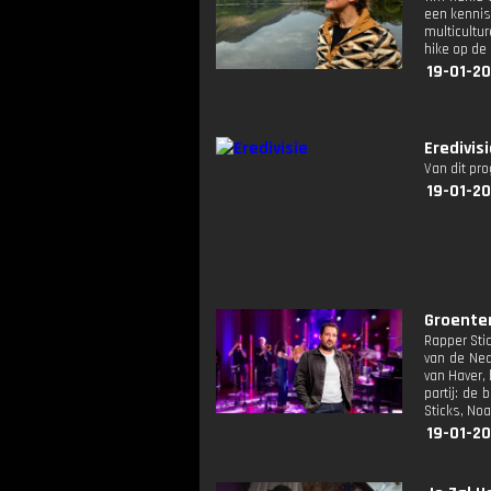
een kennis
multicultu
hike op de
19-01-20
Eredivis
Van dit pr
19-01-20
Groente
Rapper Sti
van de Ned
van Haver,
partij: de
Sticks, No
19-01-20