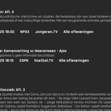
t: Afl. 3
, absurdistische sketchshow vol situaties die herkenbaar zijn voor zowel kindere
uitlaatveld of een luidruchtige tandenfee. Met een terugkerende animatie gemaak
25 18:30
NPO3
Jongeren.TV
Alle afleveringen
ie: Samenvatting sc Heerenveen - Ajax
ogramma is geen informatie beschikbaar
25 18:15
ESPN
Voetbal.TV
Alle afleveringen
lassiek: Afl. 3
e Quartet maakte met Conny Janssen Danst en Via Berlin een herinterpretatie van 
or Arturo den Hartog bespreken dit werk. * De Hoge Tafel: Leonard Evers bespree
 voert een werk van Santoro uit. * Jonge held-pianist Keshav Krishnan (11) s
niel Ciobanu speelt Prokofjevs Suggestion diabolique. * Cor Bakker speelt medit
naudi. * Arturo den Hartog en het Dutch String Collective brengen samen het Vater