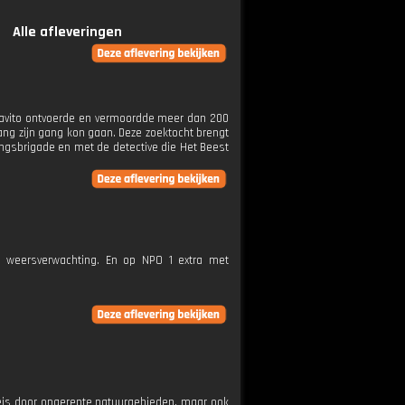
Alle afleveringen
aravito ontvoerde en vermoordde meer dan 200
lang zijn gang kon gaan. Deze zoektocht brengt
ringsbrigade en met de detective die Het Beest
e weersverwachting. En op NPO 1 extra met
reis door ongerepte natuurgebieden, maar ook