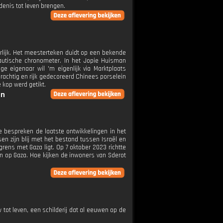
enis tot leven brengen.
erlijk. Het meesterteken duidt op een bekende
utische chronometer. In het Jopie Huisman
e eigenaar wil 'm eigenlijk via Marktplaats
rachtig en rijk gedecoreerd Chinees porselein
 kop werd getikt.
en
 bespreken de laatste ontwikkelingen in het
n zijn blij met het bestand tussen Israël en
grens met Gaza ligt. Op 7 oktober 2023 richtte
n op Gaza. Hoe kijken de inwoners van Sderot
tot leven, een schilderij dat al eeuwen op de