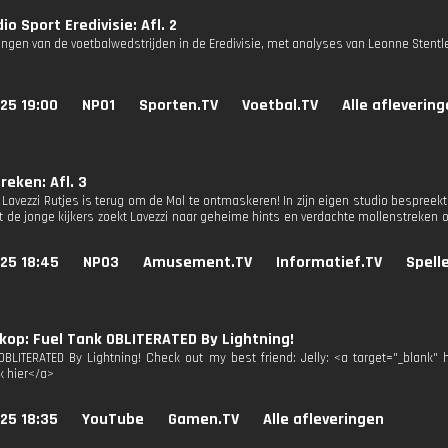
io Sport Eredivisie: Afl. 2
ngen van de voetbalwedstrijden in de Eredivisie, met analyses van Leonne Stentle
25 19:00
NPO1
Sporten.TV
Voetbal.TV
Alle afleverin
reken: Afl. 3
Lavezzi Rutjes is terug om de Mol te ontmaskeren! In zijn eigen studio bespreekt 
de jonge kijkers zoekt Lavezzi naar geheime hints en verdachte mollenstreken o
25 18:45
NPO3
Amusement.TV
Informatief.TV
Spell
op: Fuel Tank OBLITERATED By Lightning!
OBLITERATED By Lightning! Check out my best friend: Jelly: <a target="_blank"
k hier</a>
25 18:35
YouTube
Gamen.TV
Alle afleveringen