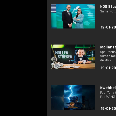
NOS Stud
Samenvatti
19-01-20
Mollenst
Speurneus 
Samen met 
de Mol?
19-01-20
Kwebbelk
Fuel Tank 
FoIt3s">Kli
19-01-20