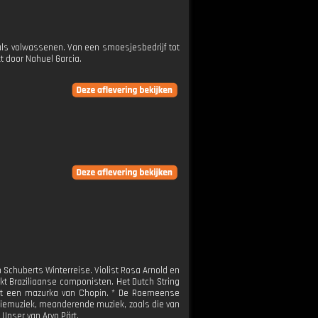
n als volwassenen. Van een smoesjesbedrijf tot
t door Nahuel Garcia.
Schuberts Winterreise. Violist Rosa Arnold en
kt Braziliaanse componisten. Het Dutch String
peelt een mazurka van Chopin. * De Roemeense
atiemuziek, meanderende muziek, zoals die van
 Unser van Arvo Pärt.