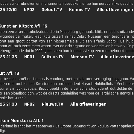
 oude suikerfabrieken en monumenten bezoeken, en zo hun persoonlijke geschied
25 22:10
NPO2
Geloof.TV
Kennis.TV
Alle afleveringen
unst en Kitsch: Afl. 16
Laren een zilveren tabaksdoos die in Middelburg gemaakt blijkt en dat is uitzond
waardeerde maker. Fred Katz taxeert in het Cobra Museum een bijzondere na
t een groot portret van een vissersmeisje uit een erfenis voorbij. De huidig
maar wil toch eerst meer waten over de achtergrond en waarde van het werk. En p
gzheng-periode dat in 1990 tijdens een hardloopsessie op een rommelmarkt op de
25 21:35
NPO1
Cultuur.TV
Mensen.TV
Alle aflevering
r: Afl. 18
d tussen Israël en Hamas is vandaag met enkele uren vertraging ingegaan. We
ten met arabist Leo Kwarten en correspondent Nasrah Habiballah. * Veel mense
 er zijn ook scepsis. Bijvoorbeeld in de Israëlische stad Sderot, dat vlakbij de 
 een bloedbad aan, wat de directe aanleiding was voor de Israëlische aanvalle
taakt-het-vuren?
25 21:30
NPO2
Nieuws.TV
Alle afleveringen
ken Meesters: Afl. 1
ederland brengt het meesterwerk De Groote Ossendrift van Paulus Potter opnieuw 
igt.