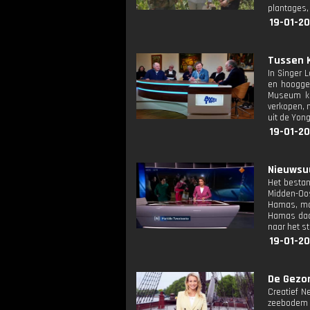
plantages,
19-01-20
Tussen K
In Singer 
en hoogge
Museum kom
verkopen, 
uit de Yon
19-01-20
Nieuwsuu
Het bestan
Midden-Oos
Hamas, maar
Hamas daar
naar het s
19-01-20
De Gezon
Creatief N
zeebodem l