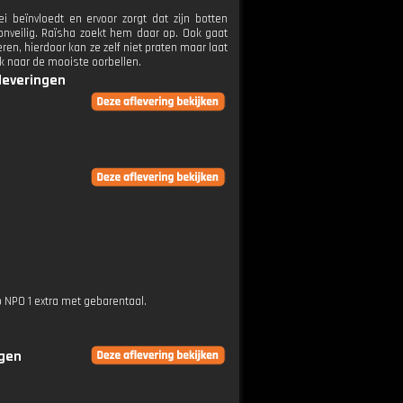
 beïnvloedt en ervoor zorgt dat zijn botten
onveilig. Raïsha zoekt hem daar op. Ook gaat
ren, hierdoor kan ze zelf niet praten maar laat
ek naar de mooiste oorbellen.
fleveringen
p NPO 1 extra met gebarentaal.
ngen