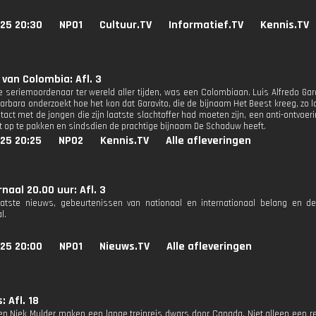
025 20:30
NPO1
Cultuur.TV
Informatief.TV
Kennis.TV
van Colombia: Afl. 3
e seriemoordenaar ter wereld aller tijden, was een Colombiaan. Luis Alfredo G
Barbara onderzoekt hoe het kon dat Garavito, die de bijnaam Het Beest kreeg, zo 
ntact met de jongen die zijn laatste slachtoffer had moeten zijn, een anti-ontvoe
st op te pakken en sindsdien de prachtige bijnaam De Schaduw heeft.
25 20:25
NPO2
Kennis.TV
Alle afleveringen
naal 20.00 uur: Afl. 3
aatste nieuws, gebeurtenissen van nationaal en internationaal belang en d
l.
025 20:00
NPO1
Nieuws.TV
Alle afleveringen
: Afl. 18
en Niek Mulder maken een lange treinreis dwars door Canada. Niet alleen een 