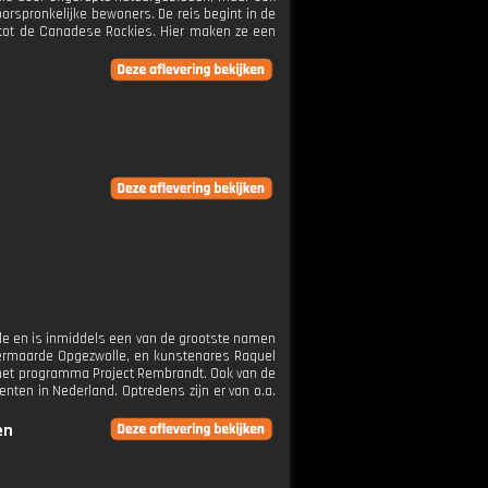
orspronkelijke bewoners. De reis begint in de
 tot de Canadese Rockies. Hier maken ze een
lle en is inmiddels een van de grootste namen
vermaarde Opgezwolle, en kunstenares Raquel
n het programma Project Rembrandt. Ook van de
enten in Nederland. Optredens zijn er van o.a.
en