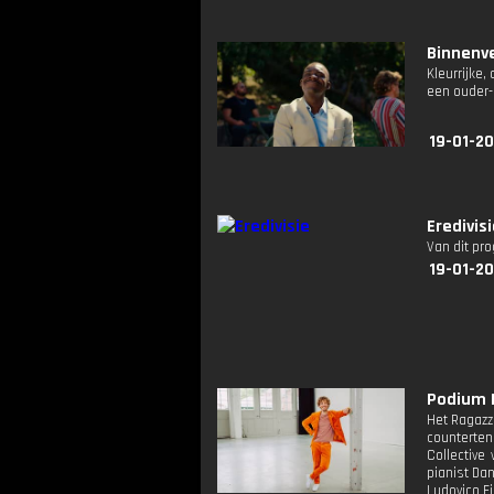
Binnenve
Kleurrijke
een ouder-
19-01-20
Eredivis
Van dit pr
19-01-20
Podium K
Het Ragazz
counterten
Collective
pianist Da
Ludovico Ei