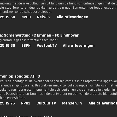
making met de rijke cultuur van dit land aan de hand van ontmoetingen met de o
rele stad Toronto en daar pakken ze de trein naar Edmonton, de toegangspoort
 indrukwekkende Athabasca-gletsjer.
25 19:50
NPO3
Reis.TV
Alle afleveringen
ie: Samenvatting FC Emmen - FC Eindhoven
ogramma is geen informatie beschikbaar
25 19:30
ESPN
Voetbal.TV
Alle afleveringen
man op zondag: Afl. 3
cks is de hoofdgast. De Zwollenaar begon zijn carrière in de rapformatie Opgezwo
erlandse hiphopscene. Gesprekken met Rico, collega-rapper van Sticks in het 
 bekend van haar grote, monumentale schilderijen en als een van de juryleden i
 band Paceshifters en Noah, schilder, ontwerper en een van de grootste hiphoptal
ah en Paceshifters.
25 19:25
NPO2
Cultuur.TV
Mensen.TV
Alle aflevering