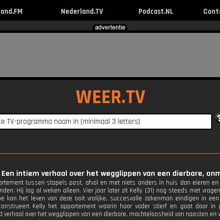
land.FM
Nederland.TV
Podcast.NL
Cont
WEER.TV
 Een intiem verhaal over het wegglippen van een dierbare, on
partement tussen stapels post, afval en met niets anders in huis dan eieren en
den. Hij lag al weken alleen. Vier jaar later zit Kelly (31) nog steeds met vrage
oe kon het leven van deze ooit vrolijke, succesvolle zakenman eindigen in een
construeert Kelly het appartement waarin haar vader stierf en gaat daar 
d verhaal over het wegglippen van een dierbare, machteloosheid van naasten en 