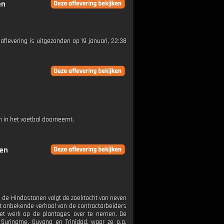
en
 aflevering is uitgezonden op 19 januari, 22:38
 in het voetbal doorneemt.
gen
an de Hindostanen volgt de zoektocht van neven
t onbekende verhaal van de contractarbeiders
 het werk op de plantages over te nemen. De
Suriname, Guyana en Trinidad, waar ze o.a.