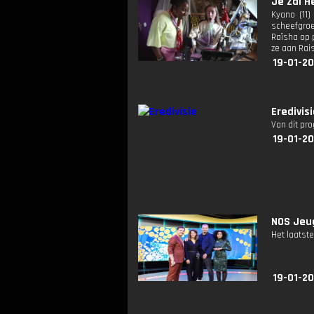
Je Zal H
Kyano (11)
scheefgroe
Raïsha op p
ze aan Rais
19-01-20
Eredivis
Van dit pr
19-01-20
NOS Jeug
Het laatste
19-01-20