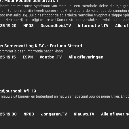
et Maar Hebben Junior: Afl. 1
 heeft het zeldzame syndroom van Morquio, een metabole ziekte die zijn groei
ien. Samen met zijn tweelingbroer maakt hij tijdens de vakanties de camping 
ad met Julia (15). Julia heeft door de spierziekte Nemaline Myophatie slappe spie
ha zien hoe zij toch krijgt wat ze wil! Samen struinen ze winkel na winkel af op zo
25 19:20
NPO3
Gezondheid.TV
Informatief.TV
Alle a
ie: Samenvatting N.E.C. - Fortuna Sittard
ogramma is geen informatie beschikbaar
25 19:15
ESPN
Voetbal.TV
Alle afleveringen
djournaal: Afl. 19
 nieuws uit binnen- en buitenland en het weer, speciaal voor de jonge kijker. En o
25 19:00
NPO3
Jongeren.TV
Nieuws.TV
Alle afleveri