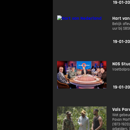
19-01-2
Hart van
Bekijk afle
uur bij SB
19-01-20
NOS Stud
Voetbalpro
19-01-20
Vals Para
Wat gebeur
Pavan Marh
(1873-1920
arbeiders 