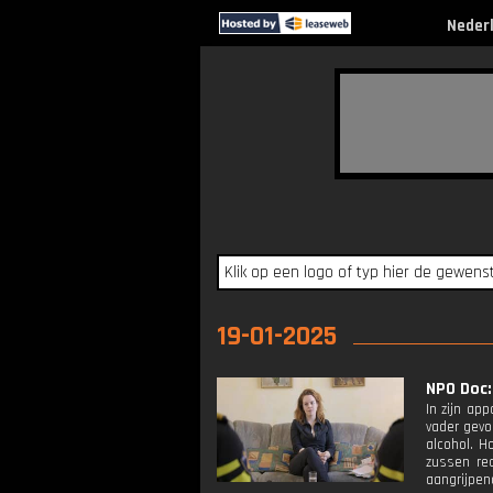
Neder
19-01-2025
NPO Doc:
In zijn ap
vader gevon
alcohol. H
zussen re
aangrijpen