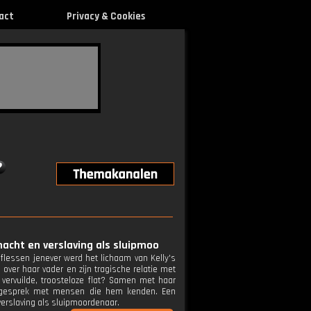
act
Privacy & Cookies
macht en verslaving als sluipmoo
 flessen jenever werd het lichaam van Kelly's
n over haar vader en zijn tragische relatie met
 vervuilde, troosteloze flat? Samen met haar
in gesprek met mensen die hem kenden. Een
verslaving als sluipmoordenaar.