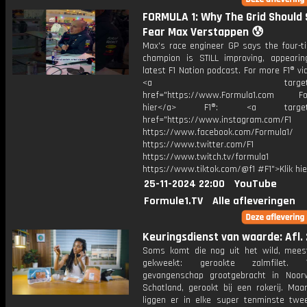
FORMULA 1: Why The Grid Should S
Fear Max Verstappen 😰
Max's race engineer GP says the four-t
champion is STILL improving, appeari
latest F1 Nation podcast. For more F1® vid
<a target="_bl
href="https://www.Formula1.com Fol
hier</a> F1®: <a target="_
href="https://www.instagram.com/F1
https://www.facebook.com/Formula1/
https://www.twitter.com/F1
https://www.twitch.tv/formula1
https://www.tiktok.com/@f1 #F1">Klik hi
25-11-2024 22:00
YouTube
Formule1.TV
Alle afleveringen
Keuringsdienst van waarde: Afl.
Soms komt die nog uit het wild, meest
gekweekt: gerookte zalmfilet. 
gevangenschap grootgebracht in Noo
Schotland, gerookt bij een rokerij. Ma
liggen er in elke super tenminste twe