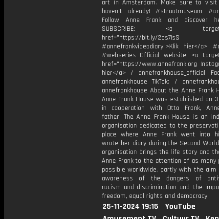
art in Amsterdam. Make sure to visit 
haven’t already! #straatmuseum #a
Follow Anne Frank and discover he
SUBSCRIBE: <a target="_
href="https://bit.ly/2os7IsS
#annefrankvideodiary">Klik hier</a> #
#webseries Official website: <a target
href="https://www.annefrank.org Instagr
hier</a> / annefrankhouse_official Fa
annefrankhouse TikTok: / annefrankh
annefrankhouse About the Anne Frank 
Anne Frank House was established on 3
in cooperation with Otto Frank, Ann
father. The Anne Frank House is an in
organisation dedicated to the preservat
place where Anne Frank went into h
wrote her diary during the Second World
organisation brings the life story and t
Anne Frank to the attention of as many 
possible worldwide, partly with the aim 
awareness of the dangers of antis
racism and discrimination and the impo
freedom, equal rights and democracy.
25-11-2024 19:15
YouTube
Amusement.TV
Cultuur.TV
Ken