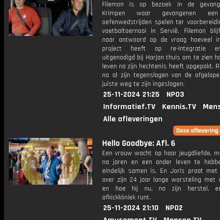
Filemon is op bezoek in de gevang
Krimpen waar gevangenen een
oefenwedstrijden spelen ter voorbereidi
voetbaltoernooi in Servië. Filemon blij
naar antwoord op de vraag hoeveel in
project heeft op re-integratie 
uitgenodigd bij Harjan thuis om te zien ho
leven na zijn hechtenis heeft opgepakt. Roe
na al zijn tegenslagen van de afgelopen
juiste weg te zijn ingeslagen.
25-11-2024 21:25
NPO3
Informatief.TV
Kennis.TV
Mens
Alle afleveringen
Hello Goodbye: Afl. 6
Een vrouw wacht op haar jeugdliefde, m
na jaren en een ander leven te hebbe
eindelijk samen is. En Joris praat me
over zijn 24 jaar lange worsteling met 
en hoe hij nu, na zijn herstel, e
afkickkliniek runt.
25-11-2024 21:10
NPO2