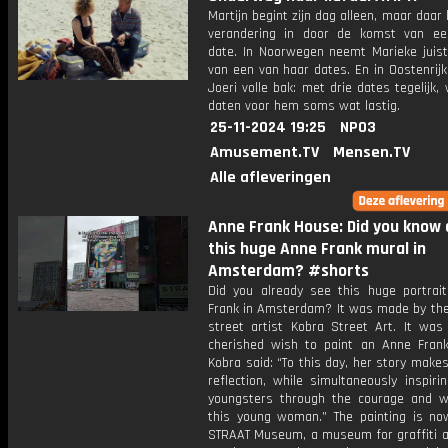
Martijn begint zijn dag alleen, maar daar
verandering in door de komst van e
date. In Noorwegen neemt Marieke juist
van een van haar dates. En in Oostenrijk 
Joeri volle bak: met drie dates tegelijk,
daten voor hem soms wat lastig.
25-11-2024 19:25
NPO3
Amusement.TV
Mensen.TV
Alle afleveringen
Anne Frank House: Did you know
this huge Anne Frank mural in
Amsterdam? #shorts
Did you already see this huge portrai
Frank in Amsterdam? It was made by the 
street artist Kobra Street Art. It was 
cherished wish to paint an Anne Frank 
Kobra said: “To this day, her story make
reflection, while simultaneously inspiri
youngsters through the courage and 
this young woman.” The painting is no
STRAAT Museum, a museum for graffiti a