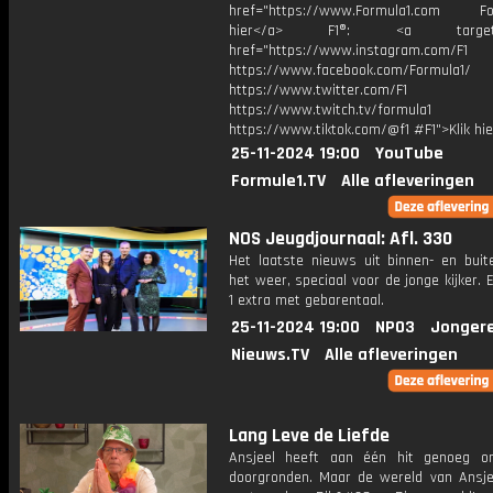
href="https://www.Formula1.com Fol
hier</a> F1®: <a target="_
href="https://www.instagram.com/F1
https://www.facebook.com/Formula1/
https://www.twitter.com/F1
https://www.twitch.tv/formula1
https://www.tiktok.com/@f1 #F1">Klik hi
25-11-2024 19:00
YouTube
Formule1.TV
Alle afleveringen
NOS Jeugdjournaal: Afl. 330
Het laatste nieuws uit binnen- en buit
het weer, speciaal voor de jonge kijker.
1 extra met gebarentaal.
25-11-2024 19:00
NPO3
Jonger
Nieuws.TV
Alle afleveringen
Lang Leve de Liefde
Ansjeel heeft aan één hit genoeg o
doorgronden. Maar de wereld van Ansjee