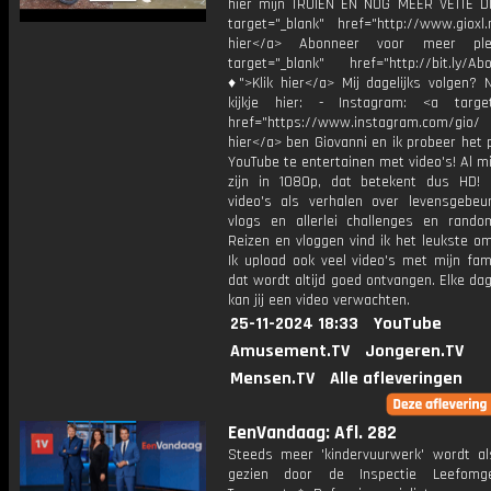
hier mijn TRUIEN EN NOG MEER VETTE D
target="_blank" href="http://www.gioxl.
hier</a> Abonneer voor meer ple
target="_blank" href="http://bit.ly/Ab
♦">Klik hier</a> Mij dagelijks volgen?
kijkje hier: - Instagram: <a target
href="https://www.instagram.com/gio/
hier</a> ben Giovanni en ik probeer het 
YouTube te entertainen met video's! Al mi
zijn in 1080p, dat betekent dus HD! 
video's als verhalen over levensgebeur
vlogs en allerlei challenges en rando
Reizen en vloggen vind ik het leukste o
Ik upload ook veel video's met mijn fam
dat wordt altijd goed ontvangen. Elke da
kan jij een video verwachten.
25-11-2024 18:33
YouTube
Amusement.TV
Jongeren.TV
Mensen.TV
Alle afleveringen
EenVandaag: Afl. 282
Steeds meer 'kindervuurwerk' wordt als
gezien door de Inspectie Leefomg