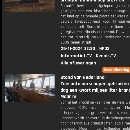
droogte. De wanhoop drijft So
Somalië heeft de afgelopen jaren 
gekregen met een historische droogte,
het land op de tweede plaats ter wereld
betreft kwetsbaarheid voor klimaatver
Inmiddels telt Somalië een miljoen m
geregistreerd zijn als ontheemd. De wanh
hen tot piraterij, terwijl Nederland hie
2009 tegen strijdt.
25-11-2024 22:30
NPO2
Informatief.TV
Kennis.TV
Alle afleveringen
Stand van Nederland:
Zeecontainerschepen gebruiken
dag een kwart miljoen liter bran
Maar m
Van al het vrachtverkeer over de hele w
ongeveer 90% over het water. Ma
schepen zijn ook grootverbruikers van b
Daarom wordt er overal in de scheepvaar
naar alternatieve brandstoffen, zoals m
biodiesel. Maar in de Hollandse pol