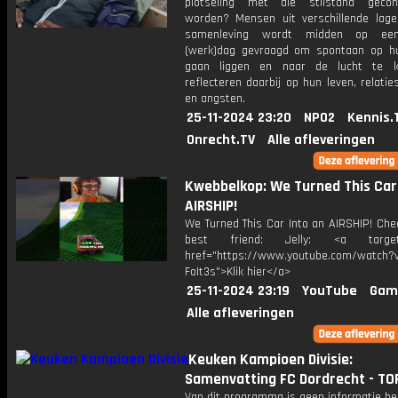
plotseling met die stilstand gecon
worden? Mensen uit verschillende lag
samenleving wordt midden op ee
(werk)dag gevraagd om spontaan op h
gaan liggen en naar de lucht te ki
reflecteren daarbij op hun leven, relati
en angsten.
25-11-2024 23:20
NPO2
Kennis.
Onrecht.TV
Alle afleveringen
Kwebbelkop: We Turned This Car 
AIRSHIP!
We Turned This Car Into an AIRSHIP! Che
best friend: Jelly: <a target=
href="https://www.youtube.com/watch?v
FoIt3s">Klik hier</a>
25-11-2024 23:19
YouTube
Gam
Alle afleveringen
Keuken Kampioen Divisie:
Samenvatting FC Dordrecht - TO
Van dit programma is geen informatie be