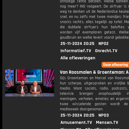
onnodige rente betalen. Welke banken
nog meer? ING reageert. De airfryer is 
weg te denken uit de Nederlandse keuken
snel, en nu zelfs met twee mandjes: friet
snacks rechts, alles tegelijk op tafel. 
die dubbele airfryers hun beloftes
worden vijf exemplaren getest. Welk
goudbruin en welke levert vooral gebakke
25-11-2024 20:25
NPO2
Informatief.TV
Onrecht.TV
Alle afleveringen
Van Roosmalen & Groenteman: Af
Gijs Groenteman en Marcel van Roosma
hun scherpe, uitgesproken en vrolijke b
media. Want socials, radio, podcasts,
televisie brengen onophoudelijk in
meningen, verhalen, emoties en ergerni
twee wisselende gasten wordt de 
mediaweek doorgenomen.
25-11-2024 20:25
NPO3
Amusement.TV
Mensen.TV