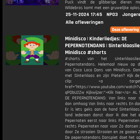
Puck vindt de glibberige dieren ma
Wildebras komt met een gruwelijke oplos
25-11-2024 17:45
NPO3
Jonger
Alle afleveringen
Minidisco | Kinderliedjes: DE
PEPERNOTENDANS | Sinterklaaslied
Minidisco #shorts
#shorts van het sinterklaaslie
Pepernotendans. Helemaal nieuw op 
van Coco Loco Dans van Minidisco. Da
met Sinterklaas en zijn Pieten? Kijk de
clip: <a target="_b
href="https://www.youtube.com/watch?v
qPDbU2Zw Kijkwijzer:">Klik hier</a> AL 
DE PEPERNOTENDANS: Van links naar 
dan omhoog Van links naar rechts En d
Er is iets geks aan de hand Sinterklaas
land Iedereen danst door Ik doe het 
Pepernoten eerst naar links Pepernoten
rechts Pepernoten naar voor Zo dansen z
door Ze strooien Strooien en ze gooien 
De pepernotendans Danspiet doet het o