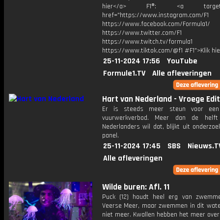
hier</a> F1®: <a target="_
href="https://www.instagram.com/F1
https://www.facebook.com/Formula1/
https://www.twitter.com/F1
https://www.twitch.tv/formula1
https://www.tiktok.com/@f1 #F1">Klik hi
25-11-2024 17:56
YouTube
Formule1.TV
Alle afleveringen
Hart van Nederland - Vroege Edit
Er is steeds meer steun voor een l
vuurwerkverbod. Meer dan de helf
Nederlanders wil dat, blijkt uit onderzo
panel.
25-11-2024 17:45
SBS
Nieuws.T
Alle afleveringen
Wilde buren: Afl. 11
Puck (12) houdt heel erg van zwemm
Veerse Meer, maar zwemmen in dit wate
niet meer. Kwallen hebben het meer ove