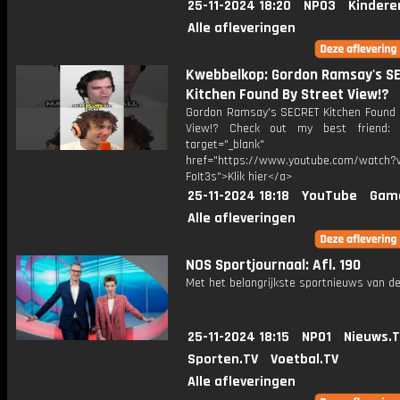
25-11-2024 18:20
NPO3
Kindere
Alle afleveringen
Kwebbelkop: Gordon Ramsay's S
Kitchen Found By Street View!?
Gordon Ramsay's SECRET Kitchen Found 
View!? Check out my best friend: J
target="_blank"
href="https://www.youtube.com/watch?v
FoIt3s">Klik hier</a>
25-11-2024 18:18
YouTube
Gam
Alle afleveringen
NOS Sportjournaal: Afl. 190
Met het belangrijkste sportnieuws van de
25-11-2024 18:15
NPO1
Nieuws.
Sporten.TV
Voetbal.TV
Alle afleveringen