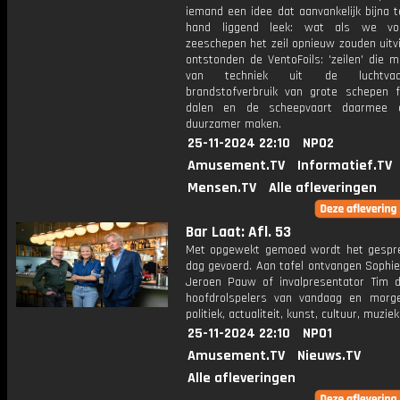
iemand een idee dat aanvankelijk bijna 
hand liggend leek: wat als we vo
zeeschepen het zeil opnieuw zouden uitv
ontstonden de VentoFoils: 'zeilen' die 
van techniek uit de luchtva
brandstofverbruik van grote schepen f
dalen en de scheepvaart daarmee 
duurzamer maken.
25-11-2024 22:10
NPO2
Amusement.TV
Informatief.TV
Mensen.TV
Alle afleveringen
Bar Laat: Afl. 53
Met opgewekt gemoed wordt het gespr
dag gevoerd. Aan tafel ontvangen Sophie
Jeroen Pauw of invalpresentator Tim 
hoofdrolspelers van vandaag en morg
politiek, actualiteit, kunst, cultuur, muzie
25-11-2024 22:10
NPO1
Amusement.TV
Nieuws.TV
Alle afleveringen