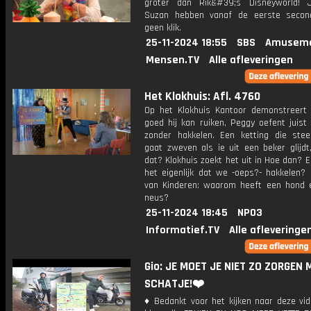
groter dan Rik&#39;s Disneyworld! 
Suzan hebben vanaf de eerste secon
geen klik.
25-11-2024 18:55
SBS
Amuseme
Mensen.TV
Alle afleveringen
Het Klokhuis: Afl. 4760
Op het Klokhuis Kantoor demonstreert
goed hij kan ruiken, Peggy oefent juist
zonder hakkelen. Een ketting die ste
gaat zweven als ie uit een beker glijdt
dat? Klokhuis zoekt het uit in Hoe dan? 
het eigenlijk dat we -oeps?- hakkelen? 
van Kinderen: waarom heeft een hond 
neus?
25-11-2024 18:45
NPO3
Informatief.TV
Alle afleveringe
Gio: JE MOET JE NIET ZO ZORGEN
SCHATJE!❤️
♦ Bedankt voor het kijken naar deze vid