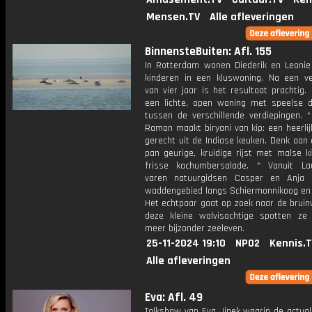
Mensen.TV
Alle afleveringen
BinnensteBuiten: Afl. 155
In Rotterdam wonen Diederik en Leoni
kinderen in een kluswoning. Na een v
van vier jaar is het resultaat prachtig.
een lichte, open woning met speelse do
tussen de verschillende verdiepingen. *
Ramon maakt biryani van kip: een heerlij
gerecht uit de Indiase keuken. Denk aan
pan geurige, kruidige rijst met malse k
frisse kachumbersalade. * Vanuit L
varen natuurgidsen Casper en Anja 
waddengebied langs Schiermonnikoog en
Het echtpaar gaat op zoek naar de bruin
deze kleine walvisachtige spotten ze
meer bijzonder zeeleven.
25-11-2024 19:10
NPO2
Kennis.
Alle afleveringen
Eva: Afl. 49
Talkshow van Eva Jinek waarin de actual