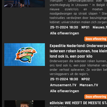
Transport * Defensiespecialist over ve
vrachtvliegtuig in Litouwen * In België
nieuwe asielcrisis en moeten g
noodgedwongen op straat slapen * St
taalstudies verdwijnen door bezuiniging
kabinet: universiteiten maken zich zorgen
25-11-2024 18:30
NPO1
Nieuws.
Alle afleveringen
Expeditie Nederland: Onderwerp
iedereen raken kunnen, hoe klei
land ook is, een paar kilo
Onderwerpen die iedereen raken kunnen, 
ons land ook is, een paar kilometer ver
ander verhaal opleveren. Ze worden bel
verslaggevers uit de regio's.
25-11-2024 18:30
NPO2
Amusement.TV
Mensen.TV
Alle afleveringen
eDivisie: WIE HEEFT DE MEESTE S