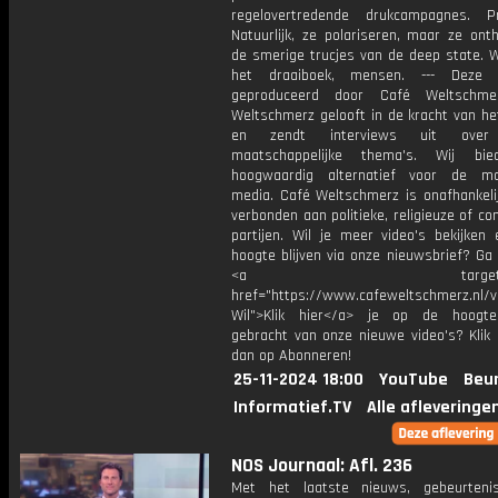
regelovertredende drukcampagnes. P
Natuurlijk, ze polariseren, maar ze ont
de smerige trucjes van de deep state. W
het draaiboek, mensen. --- Deze 
geproduceerd door Café Weltschme
Weltschmerz gelooft in de kracht van he
en zendt interviews uit over 
maatschappelijke thema's. Wij bi
hoogwaardig alternatief voor de ma
media. Café Weltschmerz is onafhankelij
verbonden aan politieke, religieuze of c
partijen. Wil je meer video's bekijken
hoogte blijven via onze nieuwsbrief? Ga
<a target="_bl
href="https://www.cafeweltschmerz.nl/v
Wil">Klik hier</a> je op de hoogt
gebracht van onze nieuwe video's? Klik 
dan op Abonneren!
25-11-2024 18:00
YouTube
Beur
Informatief.TV
Alle afleveringe
NOS Journaal: Afl. 236
Met het laatste nieuws, gebeurteni