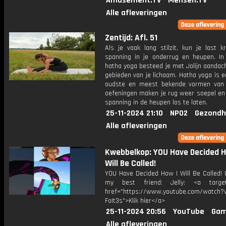
Amusement.TV
Mensen.TV
Alle afleveringen
Zentijd: Afl. 51
Als je vaak lang stilzit, kun je last k
spanning in je onderrug en heupen. In
hatha yoga besteed je met Jolijn aandac
gebieden van je lichaam. Hatha yoga is 
oudste en meest bekende vormen van
oefeningen maken je rug weer soepel en 
spanning in de heupen los te laten.
25-11-2024 21:10
NPO2
Gezondh
Alle afleveringen
Kwebbelkop: YOU Have Decided H
Will Be Called!
YOU Have Decided How I Will Be Called! 
my best friend: Jelly: <a target=
href="https://www.youtube.com/watch?v
FoIt3s">Klik hier</a>
25-11-2024 20:56
YouTube
Gam
Alle afleveringen