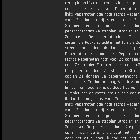
Feestpiet zelfs tot ’s avonds laat Zo gaat 
door Ik doe het even voor Pepernoten e
links Pepernoten dan naar rechts Pepern
voor Zo dansen zij steeds door Ze 
Strooien en ze gooien Ze da
pepernotendans Ze strooien Strooien en 
Ze dansen De pepernotendans Pakpie
pietenhuis Kookpiet achter het fornuis Z
steeds maar door Ik doe het nog e
Pepernoten eerst naar links Pepernoten
rechts Pepernoten naar voor Zo dansen z
door Ze strooien Strooien en ze gooien 
De pepernotendans Ze strooien Stroo
gooien Ze dansen De pepernotendans 
naar rechts En dan omhoog Van links na
En dan omhoog Gympiet doet het op h
Rijmpiet aan de waterkant De hele dag 
Ik doe het nog eens voor Pepernoten e
links Pepernoten dan naar rechts Pepern
voor Zo dansen zij steeds door Ze 
Strooien en ze gooien Ze da
pepernotendans Ze strooien Strooien en 
Ze dansen De pepernotendans Kluspiet
op zijn werk De Sint die doet het in d
gaat het altijd door Ik doe het nog 