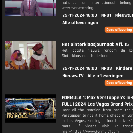
nationaal en internationaal bela
weersverwachting.
25-11-2024 18:00
NPO1
Nieuws.
Alle afleveringen
Het Sinterklaasjournaal: Afl. 15
Het laatste nieuws rondom de k
Sinterklaas naar Nederland.
25-11-2024 18:00
NPO3
Kindere
Nieuws.TV
Alle afleveringen
FORMULA 1: Max Verstappen's In-
FULL | 2024 Las Vegas Grand Prix
Hear all the reaction from team rad
Verstappen brings it home ahead of Lan
in Las Vegas, sealing a fourth drivers' 
more F1® videos, visit <a target=
href="https://www.Formula1.com Fol