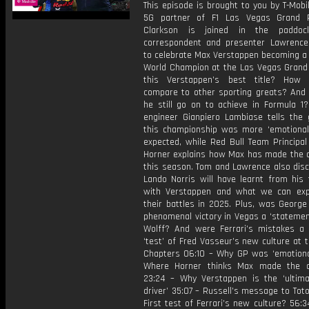
This episode is brought to you by T-Mobile
5G partner of F1 Las Vegas Grand P
Clarkson is joined in the paddo
correspondent and presenter Lawrence
to celebrate Max Verstappen becoming a 
World Champion at the Las Vegas Grand
this Verstappen’s best title? How
compare to other sporting greats? And
he still go on to achieve in Formula 1?
engineer Gianpiero Lambiase tells the
this championship was more ‘emotional
expected, while Red Bull Team Principal
Horner explains how Max has made the d
this season. Tom and Lawrence also dis
Lando Norris will have learnt from his t
with Verstappen and what we can ex
their battles in 2025. Plus, was George
phenomenal victory in Vegas a ‘statemen
Wolff? And were Ferrari’s mistakes a f
‘test’ of Fred Vasseur’s new culture at
Chapters 06:10 – Why GP was ‘emotional
Where Horner thinks Max made the d
23:24 – Why Verstappen is the ‘ultima
driver’ 35:07 – Russell’s message to Tot
First test of Ferrari’s new culture? 56:3