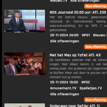
Nieuws.TV
Alle afleveringen
NOS Journaal 20.00 uur: Afl. 235
Met het laatste nieuws, gebeurteni
nationaal en internationaal bela
weersverwachting. En op NPO 1 e
gebarentaal.
25-11-2024 20:00
NPO1
Nieuws.
Alle afleveringen
Met het Mes op Tafel: Afl. 49
De kandidaten pokeren met de antwo
vragen. Niet alleen kennis is van be
weinig weet, kan proberen zijn tegensta
te bluffen. Maar ook door te passen op 
moment kun je winnen.
25-11-2024 19:50
NPO2
Amusement.TV
Spelletjes.TV
Alle afleveringen
Onderweg naar liefde: Afl. 11