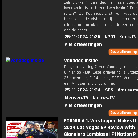
zalmplakken? Eén duur en één goedk
kweekzalm is toch een kweekzalm? En r
roken? De Keuringsdienst van waard
bezoek bij de visboerderij en komt era
alle zalmen gelijk zijn, maar de één ne
dan de ander.
25-11-2024 21:35
NPO1
Kook.TV
Alle afleveringen
Vandaag Inside
Bekijk aflevering 71 van Vandaag Inside u
6 hier op KIJK. Deze aflevering is uitg
25 november, 21:34 uur bij SBS6. Vandaag
een Amusement programma
25-11-2024 21:34
SBS
Amuseme
Mensen.TV
Nieuws.TV
Alle afleveringen
FORMULA 1: Verstappen Makes It 
2024 Las Vegas GP Review With
Gianpiero Lambiase | F1 Nation P