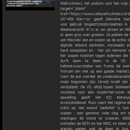
Weltschmerz, het podium voor het vrije 
target="_blank"
href="https://www.cafeweltschmerz.nl/
VS">Klik hier</a> geeft Oekraïne to
voor gebruik langeafstandsraketten in 
Weekoverzicht 47 is er, en Jeroen en Wi
er geen gras over groeien. Ze pakken de 
van Maccabi aan en wijzen op de echte a
digitale leiband aanhalen, moskeeën e
hard aanpakken en - het zal niemand v
het wapen inzetten tegen iedereen die 
durft open te doen. In de VS 
kabinetsvoorstellen van Trump de we
fronsen (en niet op een goede manier).
roert de pot voordat de vredesbesprekin
maar begonnen zijn, terwijl Israël zijn
verdubbelt. De VS, altijd loyaal, blokkee
resolutie voor een staakt-het-vuren 
opwelling geeft het ICC Netany
arrestatiebevel. Thuis voert het regime d
critici op. Het woord “pedofiel” is hun
wapen - een gemene rode vlag om af
meningen de mond te snoeren. WOO-
onthullen de NCTV en het RIEC, en laten z
precies weten wat ze doen in hun d