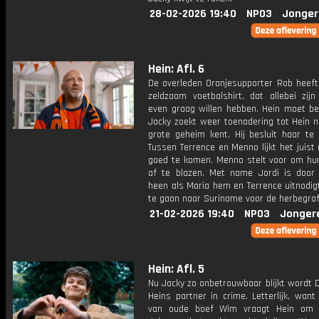
28-02-2026 19:40
NPO3
Jonger
Hein: Afl. 6
De overleden Oranjesupporter Rob heeft
zeldzaam voetbalshirt, dat allebei zijn
even graag willen hebben. Hein moet be
Jacky zoekt weer toenadering tot Hein n
grote geheim kent. Hij besluit haar te 
Tussen Terrence en Menno lijkt het juist
goed te komen. Menno stelt voor om hun
af te blazen. Met name Jordi is door 
heen als Maria hem en Terrence uitnodi
te gaan naar Suriname voor de herbegraf
21-02-2026 19:40
NPO3
Jonger
Hein: Afl. 5
Nu Jacky zo onbetrouwbaar blijkt wordt 
Heins partner in crime. Letterlijk, wan
van oude boef Wim vraagt Hein om z