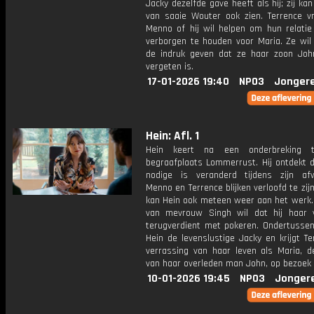
Jacky dezelfde gave heeft als hij; zij ka
van saaie Wouter ook zien. Terrence v
Menno of hij wil helpen om hun relatie 
verborgen te houden voor Maria. Ze wil 
de indruk geven dat ze haar zoon Jo
vergeten is.
17-01-2026 19:40
NPO3
Jonger
Hein: Afl. 1
Hein keert na een onderbreking 
begraafplaats Lommerrust. Hij ontdekt d
nodige is veranderd tijdens zijn afw
Menno en Terrence blijken verloofd te zijn
kan Hein ook meteen weer aan het werk.
van mevrouw Singh wil dat hij haar
terugverdient met pokeren. Ondertusse
Hein de levenslustige Jacky en krijgt T
verrassing van haar leven als Maria, 
van haar overleden man John, op bezoek
10-01-2026 19:45
NPO3
Jonger