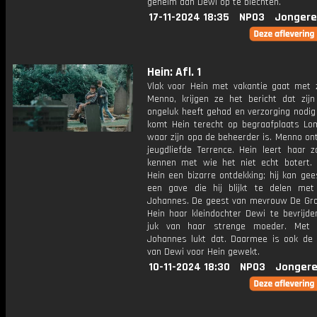
geheim aan Dewi op te biechten.
17-11-2024 18:35
NPO3
Jongere
Hein: Afl. 1
Vlak voor Hein met vakantie gaat met z
Menno, krijgen ze het bericht dat zij
ongeluk heeft gehad en verzorging nodig
komt Hein terecht op begraafplaats Lo
waar zijn opa de beheerder is. Menno on
jeugdliefde Terrence. Hein leert haar z
kennen met wie het niet echt botert.
Hein een bizarre ontdekking; hij kan gee
een gave die hij blijkt te delen met
Johannes. De geest van mevrouw De Gro
Hein haar kleindochter Dewi te bevrijde
juk van haar strenge moeder. Met 
Johannes lukt dat. Daarmee is ook de 
van Dewi voor Hein gewekt.
10-11-2024 18:30
NPO3
Jongere