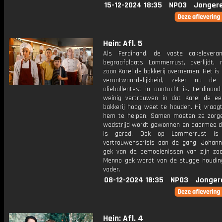
15-12-2024 18:35
NPO3
Jonger
Hein: Afl. 5
Als Ferdinand, de vaste cakelevera
begraafplaats Lommerrust, overlijdt, 
zoon Karel de bakkerij overnemen. Het is
verantwoordelijkheid, zeker nu de j
oliebollentest in aantocht is. Ferdinan
weinig vertrouwen in dat Karel de e
bakkerij hoog weet te houden. Hij vraag
hem te helpen. Samen moeten ze zorg
wedstrijd wordt gewonnen en daarmee de
is gered. Ook op Lommerrust is
vertrouwenscrisis aan de gang. Johan
gek van de bemoeienissen van zijn zoon
Menno gek wordt van de stugge houding
vader.
08-12-2024 18:35
NPO3
Jonger
Hein: Afl. 4