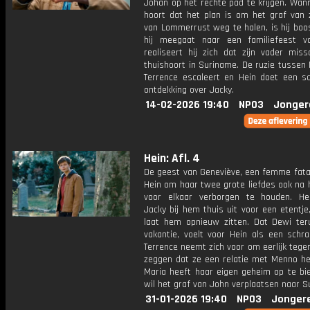
Johan op het rechte pad te krijgen. Wan
hoort dat het plan is om het graf van z
van Lommerrust weg te halen, is hij boo
hij meegaat naar een familiefeest v
realiseert hij zich dat zijn vader miss
thuishoort in Suriname. De ruzie tussen
Terrence escaleert en Hein doet een s
ontdekking over Jacky.
14-02-2026 19:40
NPO3
Jonger
Hein: Afl. 4
De geest van Geneviève, een femme fatal
Hein om haar twee grote liefdes ook na 
voor elkaar verborgen te houden. He
Jacky bij hem thuis uit voor een etentj
laat hem opnieuw zitten. Dat Dewi ter
vakantie, voelt voor Hein als een schra
Terrence neemt zich voor om eerlijk tege
zeggen dat ze een relatie met Menno he
Maria heeft haar eigen geheim op te bie
wil het graf van John verplaatsen naar S
31-01-2026 19:40
NPO3
Jonger