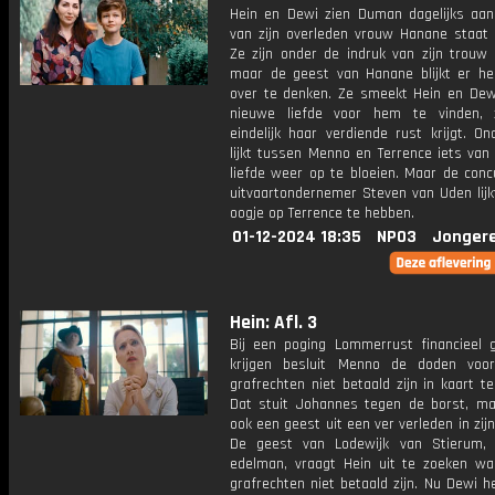
Hein en Dewi zien Duman dagelijks aan
van zijn overleden vrouw Hanane staat t
Ze zijn onder de indruk van zijn trouw 
maar de geest van Hanane blijkt er he
over te denken. Ze smeekt Hein en De
nieuwe liefde voor hem te vinden, 
eindelijk haar verdiende rust krijgt. O
lijkt tussen Menno en Terrence iets van
liefde weer op te bloeien. Maar de conc
uitvaartondernemer Steven van Uden lijk
oogje op Terrence te hebben.
01-12-2024 18:35
NPO3
Jonger
Hein: Afl. 3
Bij een poging Lommerrust financieel 
krijgen besluit Menno de doden voo
grafrechten niet betaald zijn in kaart t
Dat stuit Johannes tegen de borst, ma
ook een geest uit een ver verleden in zijn
De geest van Lodewijk van Stierum, 
edelman, vraagt Hein uit te zoeken wa
grafrechten niet betaald zijn. Nu Dewi 