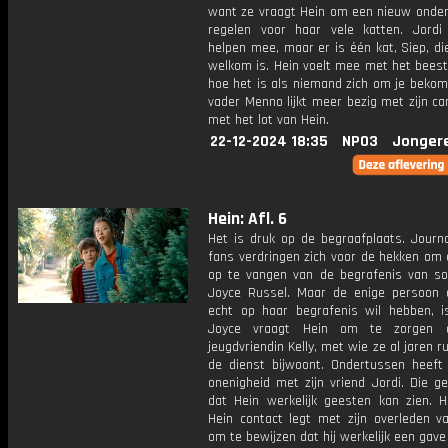
want ze vraagt Hein om een nieuw onde
regelen voor haar vele katten. Jord
helpen mee, maar er is één kat, Siep, d
welkom is. Hein voelt mee met het beest
hoe het is als niemand zich om je bekom
vader Menno lijkt meer bezig met zijn ca
met het lot van Hein.
22-12-2024 18:35
NPO3
Jonger
Hein: Afl. 6
Het is druk op de begraafplaats. Journa
fans verdringen zich voor de hekken om 
op te vangen van de begrafenis van so
Joyce Russel. Maar de enige persoon 
echt op haar begrafenis wil hebben, is
Joyce vraagt Hein om te zorgen 
jeugdvriendin Kelly, met wie ze al jaren ru
de dienst bijwoont. Ondertussen heeft 
onenigheid met zijn vriend Jordi. Die ge
dat Hein werkelijk geesten kan zien. Hi
Hein contact legt met zijn overleden v
om te bewijzen dat hij werkelijk een gave