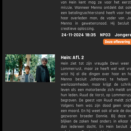
van Hein kent mag ze voor het eers
missie. Wanneer Menno ontdekt dat ook
een betalingsachterstand heeft voor het
haar overleden man, de vader van Jo
Menno in gewetensnood. Hij besluit
creatieve oplossing.
24-11-2024 18:35
NPO3
Jonger
Hein: Afl. 2
Hein ziet tot zijn vreugde Dewi weer
Lommerrust, maar ze heeft wel wat vr
wist hij al die dingen over haar en 
Menno besluit Johannes te helpen 
werkzaamheden, maar krijgt de schrik
leven als een motorbende zich meldt o
hun leden, Ruud de Vorst, op Lommerrust
begraven. De geest van Ruud meldt zich 
Volgens hem was zijn dood geen ong
een moord. En hij weet ook al wie de dade
gezworen broeder Donnie. Bij deze 
blijken de zaken heel anders in elkaar 
dan iedereen dacht. En Hein besluit z