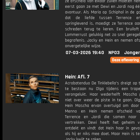
ze afscheid van elkaar zullen moeten ne
eerst gaan ze met Dewi en Jordi nog éé
avontuur. Als Maria op Schiphol in de ga
dat de liefde tussen Terrence 
springlevend is, moedigt ze Terrence aa
schreden terug te keren. Een bruiloft 
Lommerrust gelukkig net zo snel geregel
begrafenis. Jacky en Hein en nemen afs
onvergetelijke wijze.
07-03-2026 19:40
NPO3
Jonger
Hein: Afl. 7
Acrobatenduo De Tinklebella's dreigt op
te bestaan nu Olga tijdens een trape
verongelukt. Haar wederhelft Mascha 
niet over weer de piste in te gaan. Olg
Hein Mascha ervan overtuigd om door
Menno en Hein nemen afscheid va
Terrence en Jordi die samen naar 
vertrekken. Dewi heeft het geheim 
ontdekt en vindt dat Hein haar in geva
als hij er niks mee doet. Maar Hein is 
Jacky kwijt te raken.