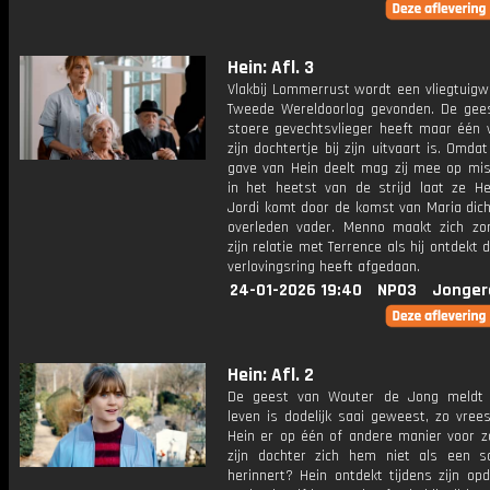
Hein: Afl. 3
Vlakbij Lommerrust wordt een vliegtuigw
Tweede Wereldoorlog gevonden. De gee
stoere gevechtsvlieger heeft maar één 
zijn dochtertje bij zijn uitvaart is. Omda
gave van Hein deelt mag zij mee op mis
in het heetst van de strijd laat ze Hei
Jordi komt door de komst van Maria dicht
overleden vader. Menno maakt zich zo
zijn relatie met Terrence als hij ontdekt 
verlovingsring heeft afgedaan.
24-01-2026 19:40
NPO3
Jonger
Hein: Afl. 2
De geest van Wouter de Jong meldt z
leven is dodelijk saai geweest, zo vrees
Hein er op één of andere manier voor z
zijn dochter zich hem niet als een 
herinnert? Hein ontdekt tijdens zijn op