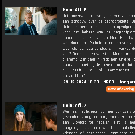
Hein: Afl. 8
Het onverwachte overlijden van Johan
een schaduw over de begraafplaats. O
Hein om hem te helpen een opvolger 
voor het beheer van de begraafplaa
Johannes rust kan vinden. Maar Hein twijfe
wel klaar om afscheid te nemen van zij
wat als de begraafplaats in verkeer
valt? Ondertussen worstelt Menno met 
dilemma. Zijn bedrijf krijgt een unieke 
daarvoor moet hij de mensen achterlat
hij geeft. Zal hij Lommerrust 
ontvluchten?
29-12-2024 18:30
NPO3
Jonger
Hein: Afl. 7
Wanneer het lichaam van een dakloze vr
gevonden, vraagt de burgemeester aan
een uitvaart te regelen. Het is ee
aangelegenheid. Lenie was helemaal alle
vrienden of gezelschap. Tenminste zo l