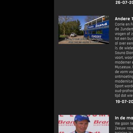
26-07-2
Andere T
Corrie en 
de Zundert
vragen of 
tot een bu
al over ee
is de wiel
Sauna Dian
voort, waa
moderner e
Museeuw, P
de vorm va
ontmoeting
moderniser
Sport word
oud-profre
tijd dat w
19-07-20
In de ma
We gaan te
Zeeuw razen