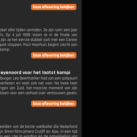
el aller tijden vormden. Ze zijn ruim een jaar
. Op 4 juli 1998 staan ze in de finale van
zijn ze het eerste dubbel ooit met een Career
 gaat stoppen. Paul Haarhuis begint slecht aan
gkamp.
 Feyenoord voor het laatst kampi
ldburger Leo Beenhakker had van een potpourri
 verliezen en vaak ook net won. Na twee keer
ongen van Zuid, het mooiste moment van zijn
izoen voor een verhaal over vertrouwen geven,
beelden van de beste voetballer die Nederland
 8mm-filmcamera Cruijff en Ajax, in een tijd
en een ster in wording én de ontwikkeling van