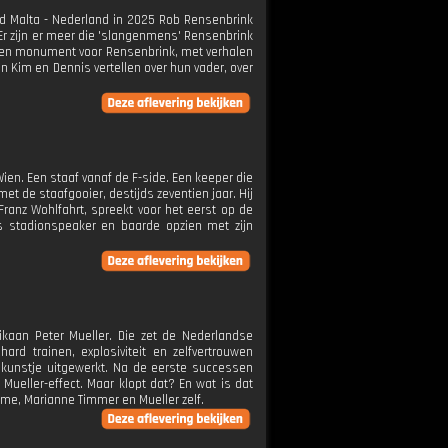
jd Malta - Nederland in 2025 Rob Rensenbrink
Er zijn er meer die 'slangenmens' Rensenbrink
 een monument voor Rensenbrink, met verhalen
 Kim en Dennis vertellen over hun vader, over
 Wien. Een staaf vanaf de F-side. Een keeper die
et de staafgooier, destijds zeventien jaar. Hij
Franz Wohlfahrt, spreekt voor het eerst op de
as stadionspeaker en baarde opzien met zijn
kaan Peter Mueller. Die zet de Nederlandse
rd trainen, explosiviteit en zelfvertrouwen
t kunstje uitgewerkt. Na de eerste successen
Mueller-effect. Maar klopt dat? En wat is dat
e, Marianne Timmer en Mueller zelf.