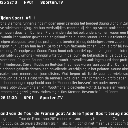
026 22:10
NPO1
Sporten.TV
ijden Sport: Afl. 1
Frans Siemons runnen sinds midden jaren zeventig het bordeel Sauna Diana in Zund
se wielervereniging. Na hun wedstrijdjes moeten zij zich op straat omkleden,
ze mogen douchen. Corrie en Frans vinden dat het ook anders kan en kopen ee
s waarin kan worden gewassen en gekookt: de bus van Sauna Diana. De talenten v
n eigen ploegbus, terwijl de profrenners toentertijd nog dubbelgevouwen zaten i
ersport hun lust en hun leven. Ze volgen hun fietsende zonen - Jan is prof bij T
a-ploeg. De equipe van Sauna Diana baart ook sportief opzien: ze rijden een in
rvan Eddy Bouwmans - winnaar witte trui in de Tour - de bekendste is. De oude d
xemplaar. De grote Sauna Diana-bus wordt bovendien vaak ingehuurd door proftea
hil Anderson, Steven Rooks en Gert-Jan Theunisse waren `aan boord' bij Corrie en
n schaars geklede dames, een opvallende verschijning in het peloton. Sauna Diana
splek voor renners en journalisten. Wat begon uit liefde voor de wielerspo
ing van de begeleiding van de renners. Pas jaren later komen ook profploegen
en herinneringen opgehaald aan de `Moeder aller bussen' met onder meer vader 
nners Eddy Bouwmans en Rini Wagtmans, ploegleider Patrick Lefevere en wielerj
ielrennen nog gezellig was. Maker/regie: Bas Steman. Research: Ruurd Edens
26 12:30
NPO1
Sporten.TV
and van de Tour de France gaat Andere Tijden Sport terug naa
rug naar de Tour de France van 2011 met de val van Johnny Hoogerland. Zwaargehav
d populair. Zo onverschrokken als hij lijkt, is hij dan al niet meer. De angst om 