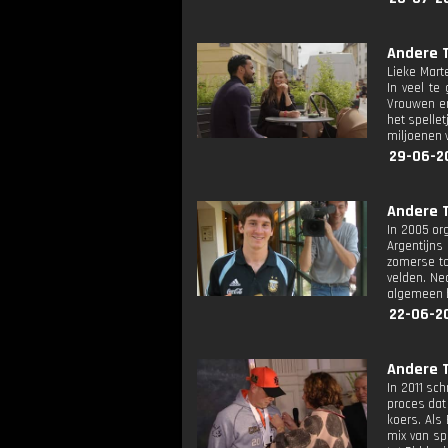
Andere T
Lieke Mart
In veel te
Vrouwen en
het spelle
miljoenen 
29-06-2
Andere T
In 2005 or
Argentijns
zomerse to
velden. Ne
algemeen 
22-06-2
Andere T
In 2011 sc
proces dat
koers. Als
mix van sp