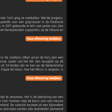
iet. Toch ging ze voetballen. Met de jongens.
peelde voor een grijpstuiver in de Eredivisie
 In 2017 gebeurde er iets wat groter was dan
 met tienduizenden supporters op de tribune en
t. De stadions zitten vol en de fans zien een
este speler van het WK. Een terugblik op dit
uit 24 landen zijn te zien op de Nederlandse
n Foppe de Haan. Hoe het Messi is vergaan, is
tel te veroveren. Het is de bekroning van een
ew York Yankees legt de basis voor een nieuwe
enheid. De selectie bestaat uit een bijzondere
 hun prestatie worden alle teamleden benoemd