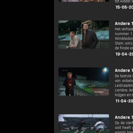
tot Ridder 
15-06-2
Andere T
Het verhaa
nummer 1 
Wimbledon 
Slam, winst
de finale e
19-04-2
Andere T
De laatste
van onbeke
Leidseplei
carrière. 
krijgen en 
11-04-2
Andere T
Op de ster
ooit heeft
waarin lan