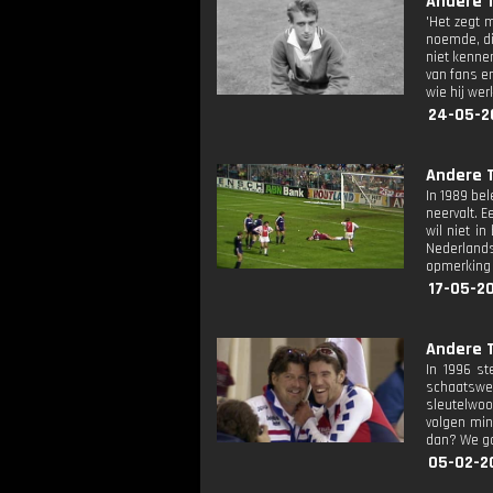
Andere T
'Het zegt 
noemde, di
niet kenne
van fans e
wie hij wer
24-05-2
Andere T
In 1989 bel
neervalt. E
wil niet i
Nederlands
opmerking 
17-05-2
Andere T
In 1996 st
schaatswer
sleutelwoo
volgen min
dan? We ga
05-02-2