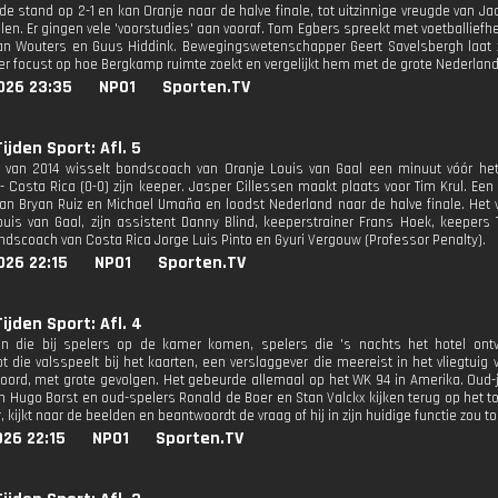
e stand op 2-1 en kan Oranje naar de halve finale, tot uitzinnige vreugde van Jac
allen. Er gingen vele 'voorstudies' aan vooraf. Tom Egbers spreekt met voetballi
an Wouters en Guus Hiddink. Bewegingswetenschapper Geert Savelsbergh laat 
er focust op hoe Bergkamp ruimte zoekt en vergelijkt hem met de grote Nederland
026 23:35
NPO1
Sporten.TV
ijden Sport: Afl. 5
van 2014 wisselt bondscoach van Oranje Louis van Gaal een minuut vóór het 
- Costa Rica (0-0) zijn keeper. Jasper Cillessen maakt plaats voor Tim Krul. Een 
van Bryan Ruiz en Michael Umaña en loodst Nederland naar de halve finale. Het
uis van Gaal, zijn assistent Danny Blind, keeperstrainer Frans Hoek, keepers 
dscoach van Costa Rica Jorge Luis Pinto en Gyuri Vergouw (Professor Penalty).
026 22:15
NPO1
Sporten.TV
ijden Sport: Afl. 4
en die bij spelers op de kamer komen, spelers die 's nachts het hotel ont
 die valsspeelt bij het kaarten, een verslaggever die meereist in het vliegtui
ord, met grote gevolgen. Het gebeurde allemaal op het WK 94 in Amerika. Oud-j
n Hugo Borst en oud-spelers Ronald de Boer en Stan Valckx kijken terug op het 
 kijkt naar de beelden en beantwoordt de vraag of hij in zijn huidige functie zou 
26 22:15
NPO1
Sporten.TV