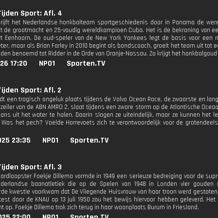
ijden Sport: Afl. 4
hrijft het Nederlandse honkbalteam sportgeschiedenis door in Panama de wereld
et de grootmacht en 25-voudig wereldkampioen Cuba. Het is de bekroning van een
t Eenhoorn. De oud-speler van de New York Yankees legt de basis voor een n
ter, maar als Brian Farley in 2010 begint als bondscoach, groeit het team uit tot
den benoemd tot Ridder in de Orde van Oranje-Nassau. Zo krijgt het honkbalgoud ee
26 17:20
NPO1
Sporten.TV
ijden Sport: Afl. 2
ndt een tragisch ongeluk plaats tijdens de Volvo Ocean Race, de zwaarste en lang
 zeiler van de ABN AMRO 2, slaat tijdens een zware storm op de Atlantische Oceaa
ans uit het water te halen. Daarin slagen ze uiteindelijk, maar ze kunnen het 
Was het pech? Voelde Horrevoets zich te verantwoordelijk voor de grotendeel
025 23:35
NPO1
Sporten.TV
ijden Sport: Afl. 3
hardloopster Foekje Dillema vormde in 1949 een serieuze bedreiging voor de sup
derlandse baanatletiek die op de Spelen van 1948 in Londen vier gouden 
de kwestie voorkwam dat De Vliegende Huisvrouw van haar troon werd gestoten
est door de KNAU op 13 juli 1950 zou het bewijs hiervoor hebben geleverd. Het 
nt op. Foekje Dillema trok zich terug in haar woonplaats Burum in Friesland.
025 22:00
NPO1
Sporten.TV