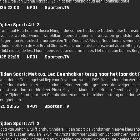
in de Orde van Oranje-Nassau. Zo krijgt het honkbalgoud een Koninklijk tintje.
025 22:00
NPO1
Sporten.TV
ijden Sport: Afl. 3
l van Paul Haarhuis en Jacco Eltingh, die samen het beste Nederlandse tennisdubb
van de wereld, winnen wereldkampioenschappen en veroveren grandslamtitels
tegen hun Australische aartsrivalen 'the Woodies'. Als de Nederlanders winnen, 
 tijdens elk van de vier Grand Slams. Het is hun laatste kans, want Jacco Eltingh
n lijkt niet bij de les. Maar ineens is daar de ommekeer. Met dank aan Dennis Ber
025 22:25
NPO1
Sporten.TV
ijden Sport: Met o.a. Leo Beenhakker terug naar het jaar dat
 keer dat de Coolsingel vol liep voor Feyenoord was in 1999. Wie anders dan were
nde laatbloeiers met acht nationaliteiten een elftal gesmeed dat weigerde te
n in Amsterdam en drie keer Plaza Mayor in Madrid beleeft Leo Beenhakker, j
Andere Tijden Sport gaat met Beenhakker en andere betrokkenen terug naar dat se
terugbetalen.
025 23:55
NPO1
Sporten.TV
ijden Sport: Afl. 2
fdag van Johan Cruijff onthult Andere Tijden Sport de vondst van nieuwe kleuren
 gekend. Tussen 1963 en 1973 filmt Amsterdammer Louis van Schoonhoven met zijn
g niet alles werd vastgelegd en tv-beelden nog zwart-wit waren. De beelden ton