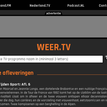
land.FM
Nederland.TV
Podcast.NL
Cont
WEER.TV
e afleveringen
ijden Sport: Afl. 6
an Moorsel en Jeannie Longo, een dartelende Brabantse en een nukkige Française. 
uwenwielrennen. In de Tour de France van 1992 komt het op de slotklim van de laa
 rivaliteit slaat om in afkeer en de twee vrouwen ontlopen elkaar decennialan
er die dag, hun carrières en de worsteling met vrouwenhaat, eetstoornissen en ruz
 samen. Twee kampioenen op een berghelling in de Alpen.