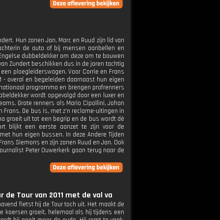
ert. Hun zonen Jan, Marc en Ruud zijn lid van
 achterin de auto of bij mensen aanbellen en
n Engelse dubbeldekker om deze om te bouwen
an Zundert beschikken dus in de jaren tachtig
n een ploegleiderswagen. Voor Corrie en Frans
VM - overal en begeleiden daarnaast hun eigen
ternationaal programma en brengen profrenners
ubbeldekker wordt opgevolgd door een luxer en
ms. Grote renners als Mario Cipollini, Johan
 Frans. De bus is, met z'n reclame-uitingen in
 groeit uit tot een begrip en de bus wordt dé
rt blijkt een eerste aanzet te zijn voor de
 met hun eigen bussen. In deze Andere Tijden
Frans Siemons en zijn zonen Ruud en Jan. Ook
ournalist Peter Ouwerkerk gaan terug naar de
r de Tour van 2011 met de val va
end fietst hij de Tour toch uit. Het maakt de
te koersen groeit, helemaal als hij tijdens een