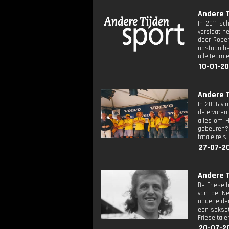
Andere T
In 2011 sc
verslaat h
door Rober
opstaan be
alle teamle
10-01-20
Andere T
In 2006 vi
de ervaren
alles om H
gebeuren? 
fatale reis.
27-07-2
Andere T
De Friese 
van de Ne
opgehelder
een sekset
Friese tale
20-07-2