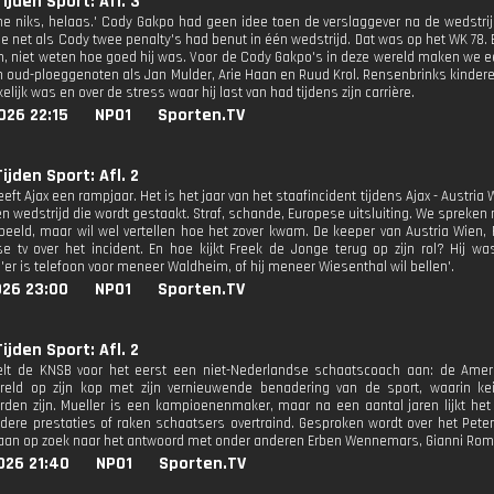
ijden Sport: Afl. 3
me niks, helaas.' Cody Gakpo had geen idee toen de verslaggever na de wedstri
e net als Cody twee penalty's had benut in één wedstrijd. Dat was op het WK 78. 
n, niet weten hoe goed hij was. Voor de Cody Gakpo's in deze wereld maken we
n oud-ploeggenoten als Jan Mulder, Arie Haan en Ruud Krol. Rensenbrinks kinderen
kelijk was en over de stress waar hij last van had tijdens zijn carrière.
026 22:15
NPO1
Sporten.TV
ijden Sport: Afl. 2
eeft Ajax een rampjaar. Het is het jaar van het staafincident tijdens Ajax - Austria
en wedstrijd die wordt gestaakt. Straf, schande, Europese uitsluiting. We spreken m
n beeld, maar wil wel vertellen hoe het zover kwam. De keeper van Austria Wien, 
e tv over het incident. En hoe kijkt Freek de Jonge terug op zijn rol? Hij w
'er is telefoon voor meneer Waldheim, of hij meneer Wiesenthal wil bellen'.
026 23:00
NPO1
Sporten.TV
ijden Sport: Afl. 2
elt de KNSB voor het eerst een niet-Nederlandse schaatscoach aan: de Ameri
eld op zijn kop met zijn vernieuwende benadering van de sport, waarin keiha
rden zijn. Mueller is een kampioenenmaker, maar na een aantal jaren lijkt he
dere prestaties of raken schaatsers overtraind. Gesproken wordt over het Peter 
an op zoek naar het antwoord met onder anderen Erben Wennemars, Gianni Romm
026 21:40
NPO1
Sporten.TV