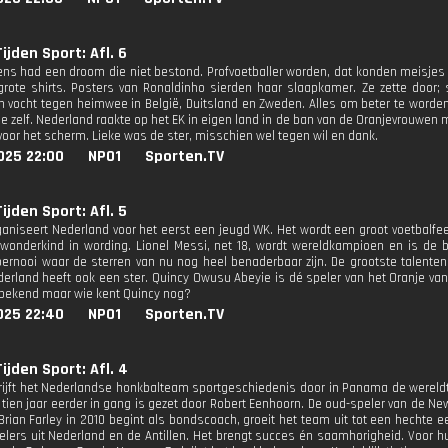
ijden Sport: Afl. 6
ens had een droom die niet bestond. Profvoetballer worden, dat konden meisjes n
 grote shirts. Posters van Ronaldinho sierden haar slaapkamer. Ze zette door; s
 vocht tegen heimwee in België, Duitsland en Zweden. Alles om beter te worden.
tje zelf. Nederland raakte op het EK in eigen land in de ban van de Oranjevrouwen
voor het scherm. Lieke was de ster, misschien wel tegen wil en dank.
025 22:00
NPO1
Sporten.TV
ijden Sport: Afl. 5
ganiseert Nederland voor het eerst een jeugd WK. Het wordt een groot voetbalfees
 wonderkind in wording. Lionel Messi, net 18, wordt wereldkampioen en is de b
ernooi waar de sterren van nu nog heel benaderbaar zijn. De grootste talenten 
derland heeft ook een ster. Quincy Owusu Abeyie is dé speler van het Oranje va
bekend maar wie kent Quincy nog?
025 22:40
NPO1
Sporten.TV
ijden Sport: Afl. 4
hrijft het Nederlandse honkbalteam sportgeschiedenis door in Panama de wereldti
 tien jaar eerder in gang is gezet door Robert Eenhoorn. De oud-speler van de N
 Brian Farley in 2010 begint als bondscoach, groeit het team uit tot een hechte e
elers uit Nederland en de Antillen. Het brengt succes én saamhorigheid. Voor