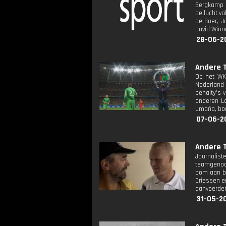
Bergkamp d
de lucht v
de Boer, J
David Winn
28-06-2
Andere T
Op het WK 
Nederland 
penalty's 
anderen Lo
Umaña, bon
07-06-2
Andere T
Journalist
teamgenoot
bom aan bo
Driessen e
aanvoerder,
31-05-20