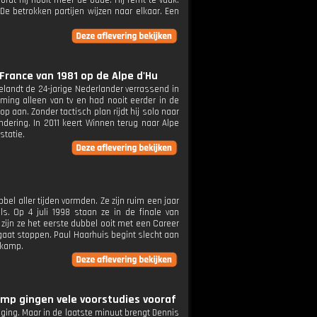
rdt hij nooit meer de oude. Hij remt te vaak.
De betrokken partijen wijzen naar elkaar. Een
France van 1981 op de Alpe d'Hu
 belandt de 24-jarige Nederlander verrassend in
ing alleen van tv en had nooit eerder in de
p aan. Zonder tactisch plan rijdt hij solo naar
dering. In 2011 keert Winnen terug naar Alpe
statie.
el aller tijden vormden. Ze zijn ruim een jaar
. Op 4 juli 1998 staan ze in de finale van
zijn ze het eerste dubbel ooit met een Career
 gaat stoppen. Paul Haarhuis begint slecht aan
gkamp.
mp gingen vele voorstudies vooraf
enging. Maar in de laatste minuut brengt Dennis