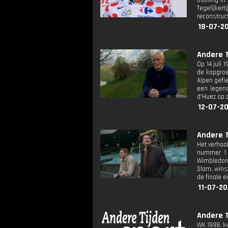
training i
Tegelijker
reconstruc
18-07-20
Andere T
Op 14 juli 
de kopgroe
Alpen gefie
een legend
d'Huez op z
12-07-20
Andere T
Het verhaa
nummer 1 
Wimbledon 
Slam, winst
de finale e
11-07-20
Andere T
WK 1998, kw