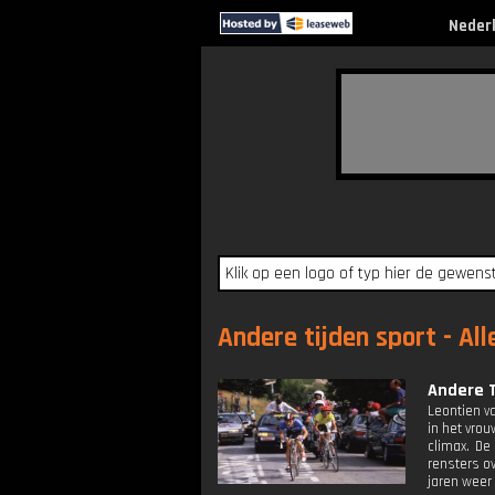
Neder
Andere tijden sport - All
Andere T
Leontien v
in het vro
climax. De
rensters ov
jaren weer