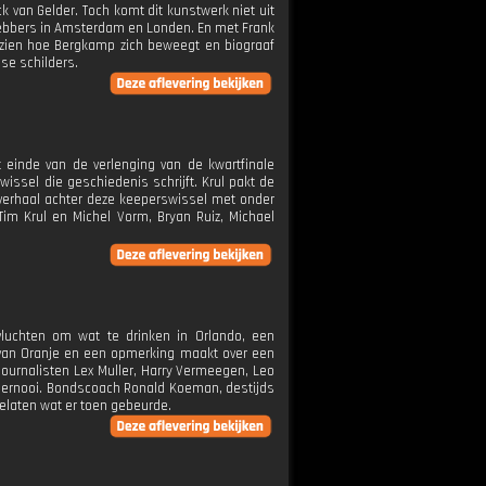
k van Gelder. Toch komt dit kunstwerk niet uit
efhebbers in Amsterdam en Londen. En met Frank
zien hoe Bergkamp zich beweegt en biograaf
se schilders.
einde van de verlenging van de kwartfinale
wissel die geschiedenis schrijft. Krul pakt de
 verhaal achter deze keeperswissel met onder
Tim Krul en Michel Vorm, Bryan Ruiz, Michael
vluchten om wat te drinken in Orlando, een
g van Oranje en een opmerking maakt over een
ournalisten Lex Muller, Harry Vermeegen, Leo
toernooi. Bondscoach Ronald Koeman, destijds
toelaten wat er toen gebeurde.