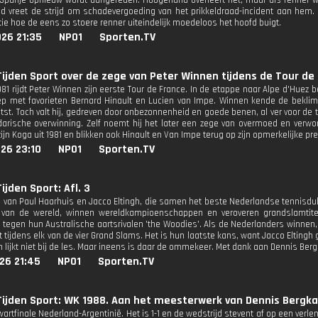
n Spanje opnieuw wordt aangereden. Hoogerland overleeft het, maar als renner wo
tijd vreet de strijd om schadevergoeding van het prikkeldraad-incident aan hem. 
tie hoe de eens zo stoere renner uiteindelijk moedeloos het hoofd buigt.
26 21:35
NPO1
Sporten.TV
ijden Sport over de zege van Peter Winnen tijdens de Tour de 
1981 rijdt Peter Winnen zijn eerste Tour de France. In de etappe naar Alpe d'Huez
p met favorieten Bernard Hinault en Lucien van Impe. Winnen kende de beklimm
tst. Toch valt hij, gedreven door onbezonnenheid en goede benen, al ver voor de to
arische overwinning. Zelf noemt hij het later een zege van overmoed en verwon
ijn Koga uit 1981 en blikken ook Hinault en Van Impe terug op zijn opmerkelijke pre
26 23:10
NPO1
Sporten.TV
ijden Sport: Afl. 3
l van Paul Haarhuis en Jacco Eltingh, die samen het beste Nederlandse tennisdubb
van de wereld, winnen wereldkampioenschappen en veroveren grandslamtitels
tegen hun Australische aartsrivalen 'the Woodies'. Als de Nederlanders winnen, 
 tijdens elk van de vier Grand Slams. Het is hun laatste kans, want Jacco Eltingh
n lijkt niet bij de les. Maar ineens is daar de ommekeer. Met dank aan Dennis Ber
26 21:45
NPO1
Sporten.TV
ijden Sport: WK 1988. Aan het meesterwerk van Dennis Bergka
artfinale Nederland-Argentinië. Het is 1-1 en de wedstrijd stevent af op een verl