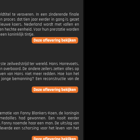
titel te veroveren. In een zinderende finale
 proces dat tien jaar eerder in gang is gezet
ieuwe koers. Nederland wordt met vallen en
 een hechte eenheid. Voor hun prestatie worden
n koninklijk tintje.
ste zeilwedstrijd ter wereld. Hans Horrevoets,
n overboord. De andere zeilers zetten alles op
leven van Hans niet meer redden. Hoe kon het
s jonge bemanning? Een reconstructie van de
rematie van Fanny Blankers-Koen, de koningin
medailles had gewonnen. Een nooit eerder
. Fanny noemde haar een man. De uitslag van
leverde een schorsing voor het leven van het